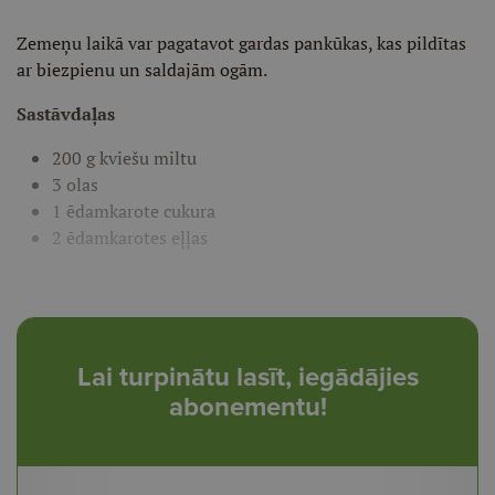
Zemeņu laikā var pagatavot gardas pankūkas, kas pildītas
ar biezpienu un saldajām ogām.
Sastāvdaļas
200 g kviešu miltu
3 olas
1 ēdamkarote cukura
2 ēdamkarotes eļļas
Lai turpinātu lasīt, iegādājies
abonementu!