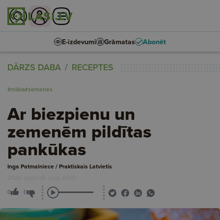
E-izdevumi
Grāmatas
Abonēt
DĀRZS DABA
RECEPTES
#mīkla
#zemenes
Ar biezpienu un
zemenēm pildītas
pankūkas
Inga Patmalniece / Praktiskais Latvietis
2026. gada 08. jūlijs, 00:01
0
0