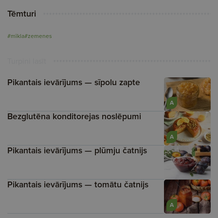
Tēmturi
#mīkla
#zemenes
Turpini lasīt
Pikantais ievārījums — sīpolu zapte
A
Bezglutēna konditorejas noslēpumi
A
Pikantais ievārījums — plūmju čatnijs
Pikantais ievārījums — tomātu čatnijs
A