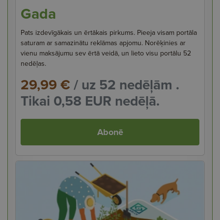
Gada
Pats izdevīgākais un ērtākais pirkums. Pieeja visam portāla
saturam ar samazinātu reklāmas apjomu. Norēķinies ar
vienu maksājumu sev ērtā veidā, un lieto visu portālu 52
nedēļas.
29,99 €
/ uz 52 nedēļām .
Tikai 0,58 EUR nedēļā.
Abonē