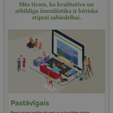
Mēs ticam, ka kvalitatīva un
atbildīga žurnālistika ir būtiska
stiprai sabiedrībai.
Pastāvīgais
Pieeja visam portāla saturam un e-žurnāliem (visām