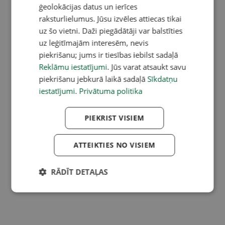
ģeolokācijas datus un ierīces
raksturlielumus. Jūsu izvēles attiecas tikai
uz šo vietni. Daži piegādātāji var balstīties
uz leģitīmajām interesēm, nevis
piekrišanu; jums ir tiesības iebilst sadaļā
Reklāmu iestatījumi
. Jūs varat atsaukt savu
piekrišanu jebkurā laikā sadaļā
Sīkdatņu
iestatījumi
.
Privātuma politika
PIEKRIST VISIEM
ATTEIKTIES NO VISIEM
RĀDĪT DETAĻAS