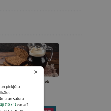
×
A
izes veselības dzēriens jeb
ottrunks
 un piekļūtu
ikālos
lāmu un satura
āji (1884)
var arī
cijas datus un