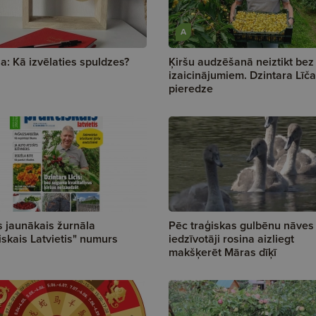
A
a: Kā izvēlaties spuldzes?
Ķiršu audzēšanā neiztikt bez
izaicinājumiem. Dzintara Līča
pieredze
s jaunākais žurnāla
Pēc traģiskas gulbēnu nāves
iskais Latvietis" numurs
iedzīvotāji rosina aizliegt
makšķerēt Māras dīķī