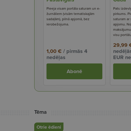
Pieeja visam portāla saturam un e-
Pats izdevī
žurnāliem (visām tematiskajām
pirkums. Pi
sadaļām), pilnā apjomā, bez
saturam ar
ierobežojuma.
apjomu. No
maksājumu s
visu portāl
29,99 
1,00 €
/ pirmās 4
nedēļām
nedēļas
EUR ne
Abonē
Tēma
Otrie ēdieni