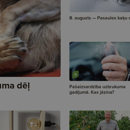
8. augusts — Pasaules kaķu 
A
uma dēļ
Pašaizsardzība uzbrukuma
gadījumā. Kas jāzina?