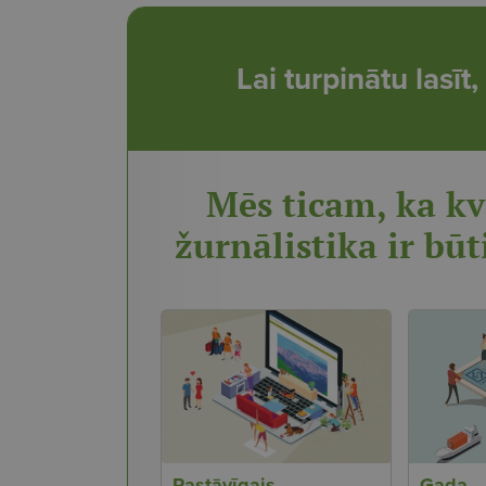
Lai turpinātu lasī
Mēs ticam, ka kv
žurnālistika ir būt
Pastāvīgais
Gada