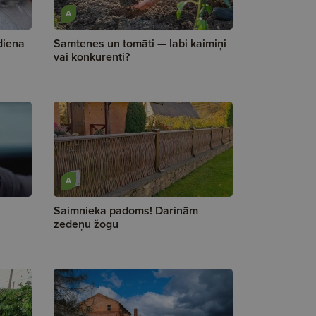
A
diena
Samtenes un tomāti — labi kaimiņi
vai konkurenti?
A
Saimnieka padoms! Darinām
zedeņu žogu