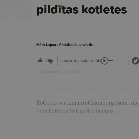
pildītas kotletes
Māra Lapsa / Praktiskais Latvietis
Klausies ziņu audio formātā
1
0
2026. gada 27. jūnijs, 00:01
Kotletes var izmantot hamburgeriem: maiz
Zem kotletes liek salātu lapiņas.