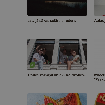
Latvijā sākas solārais rudens
Aptauj
A
Traucē kaimiņu īrnieki. Kā rīkoties?
Iznāci
"Prakt