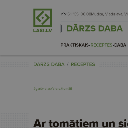
15.1 °C
S. 08.08
Mudīte
DĀRZS DABA
PRAKTISKAIS
•
RECEPTES
•
DABA 
DĀRZS DABA
RECEPTES
#garšvielas
#siers
#tomāti
Ar tomātiem un si