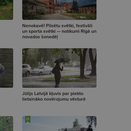
Nenokavē! Pilsētu svētki, festivāli
un sporta svētki — notikumi Rīgā un
novados šonedēļ
Jūlijs Latvijā kļuvis par piekto
lietaināko novērojumu vēsturē