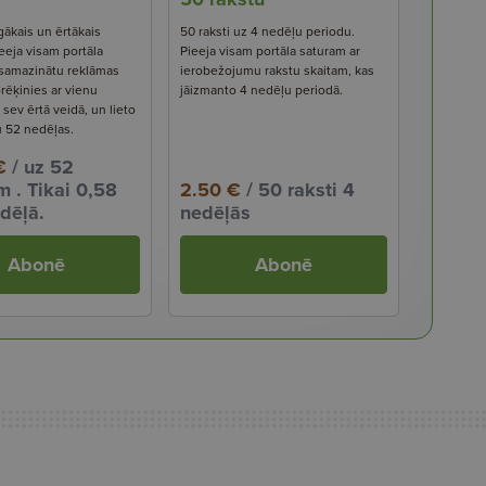
gākais un ērtākais
50 raksti uz 4 nedēļu periodu.
eeja visam portāla
Pieeja visam portāla saturam ar
 samazinātu reklāmas
ierobežojumu rakstu skaitam, kas
rēķinies ar vienu
jāizmanto 4 nedēļu periodā.
ev ērtā veidā, un lieto
u 52 nedēļas.
€
/ uz 52
 . Tikai 0,58
2.50 €
/ 50 raksti 4
dēļā.
nedēļās
Abonē
Abonē