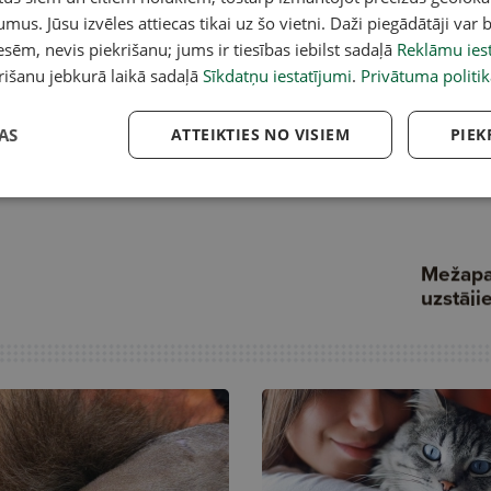
umus. Jūsu izvēles attiecas tikai uz šo vietni. Daži piegādātāji var b
sēm, nevis piekrišanu; jums ir tiesības iebilst sadaļā
Reklāmu iest
rišanu jebkurā laikā sadaļā
Sīkdatņu iestatījumi
.
Privātuma politik
AS
ATTEIKTIES NO VISIEM
PIEK