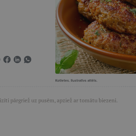
Kotletes. Ilustratīvs attēls.
īti pārgriež uz pusēm, apziež ar tomātu biezeni.