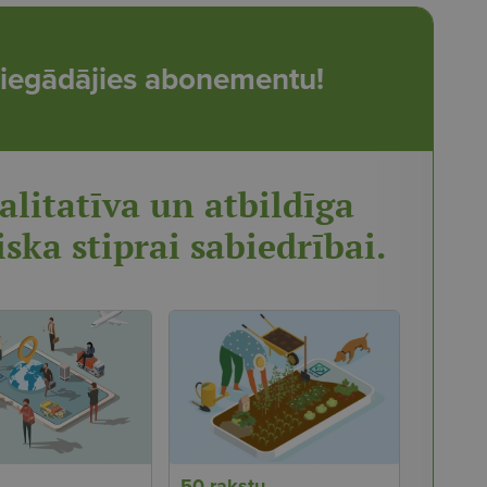
t, iegādājies abonementu!
alitatīva un atbildīga
iska stiprai sabiedrībai.
50 rakstu