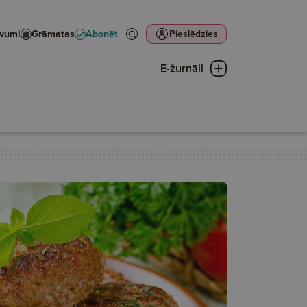
evumi
Grāmatas
Abonēt
Pieslēdzies
E-žurnāli