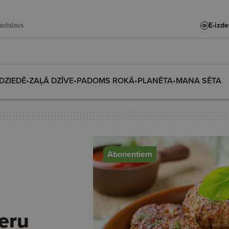
, Vladislava, Vladislavs
E-izd
DZIEDĒ
•
ZAĻĀ DZĪVE
•
PADOMS ROKĀ
•
PLANĒTA
•
MANA SĒTA
Abonentiem
eru