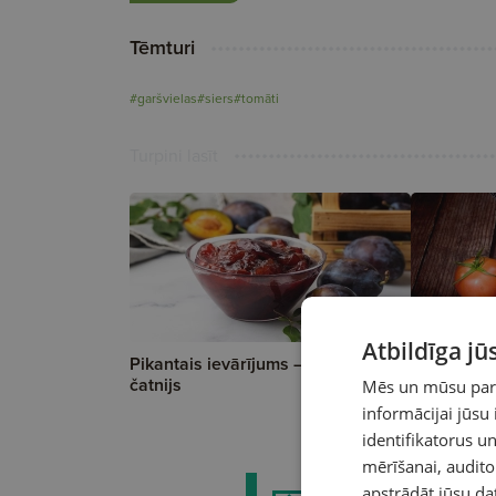
Tēmturi
#garšvielas
#siers
#tomāti
Turpini lasīt
A
Atbildīga j
Pikantais ievārījums — plūmju
Pikantais 
čatnijs
čatnijs
Mēs un mūsu partn
informācijai jūsu
identifikatorus 
mērīšanai, audit
apstrādāt jūsu da