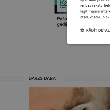
ierīces raksturliel
leģitīmajām intere
atsaukt savu piek
RĀDĪT DETAĻ
DĀRZS DABA