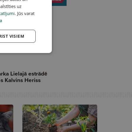
alstīties uz
atījumi
. Jūs varat
a
RIST VISIEM