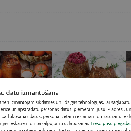
A
ūsu datu izmantošana
ievārījums — tomātu
Saimnieces padoms! Kā pagatavot
Ma
garšīgu galertu
br
eri izmantojam sīkdatnes un līdzīgas tehnoloģijas, lai saglabātu
 ierīcē un apstrādātu personas datus, piemēram, jūsu IP adresi, un
un pārlūkošanas datus, personalizētām reklāmām un saturam, rek
orijas ieskatiem un pakalpojumu uzlabošanai.
Trešo pušu piegādāt
tus šiem un citiem nolūkiem, tostarp izmantojot precīzus ģeolokā