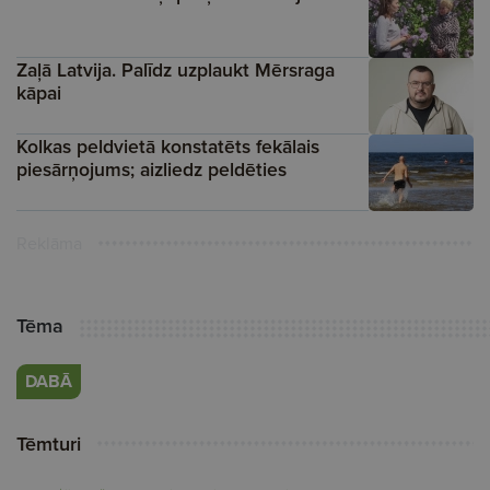
Zaļā Latvija. Palīdz uzplaukt Mērsraga
kāpai
Kolkas peldvietā konstatēts fekālais
piesārņojums; aizliedz peldēties
Reklāma
Tēma
DABĀ
Tēmturi