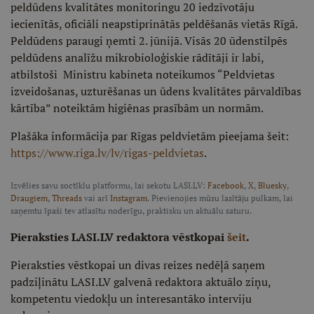
peldūdens kvalitātes monitoringu 20 iedzīvotāju
iecienītās, oficiāli neapstiprinātās peldēšanās vietās Rīgā.
Peldūdens paraugi ņemti 2. jūnijā. Visās 20 ūdenstilpēs
peldūdens analīžu mikrobioloģiskie rādītāji ir labi,
atbilstoši Ministru kabineta noteikumos “Peldvietas
izveidošanas, uzturēšanas un ūdens kvalitātes pārvaldības
kārtība” noteiktām higiēnas prasībām un normām.
Plašāka informācija par Rīgas peldvietām pieejama šeit:
https://www.riga.lv/lv/rigas-peldvietas
.
Izvēlies savu soctīklu platformu, lai sekotu LASI.LV:
Facebook
,
X
,
Bluesky
,
Draugiem
,
Threads
vai arī
Instagram
. Pievienojies mūsu lasītāju pulkam, lai
saņemtu īpaši tev atlasītu noderīgu, praktisku un aktuālu saturu.
Pieraksties LASI.LV redaktora vēstkopai
šeit
.
Pieraksties vēstkopai un divas reizes nedēļā saņem
padziļinātu LASI.LV galvenā redaktora aktuālo ziņu,
kompetentu viedokļu un interesantāko interviju