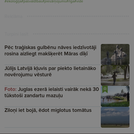
#ekoloģija
#pašvaldības
#piesārņojums
#rīga
#vide
Reklāma
Turpini lasīt
Pēc traģiskas gulbēnu nāves iedzīvotāji
rosina aizliegt makšķerēt Māras dīķī
Jūlijs Latvijā kļuvis par piekto lietaināko
novērojumu vēsturē
Foto:
Juglas ezerā ielaisti vairāk nekā 30
tūkstoši zandartu mazuļu
Ziloņi iet bojā, ēdot miglotus tomātus