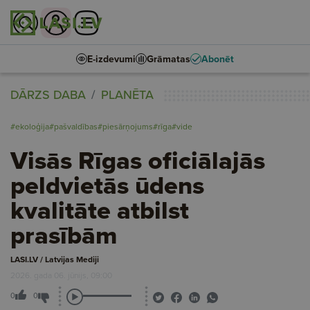
E-izdevumi
Grāmatas
Abonēt
DĀRZS DABA
PLANĒTA
#ekoloģija
#pašvaldības
#piesārņojums
#rīga
#vide
Visās Rīgas oficiālajās
peldvietās ūdens
kvalitāte atbilst
prasībām
LASI.LV / Latvijas Mediji
2026. gada 06. jūnijs, 09:00
0
0