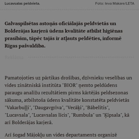
Lucavsalas peldvieta.
Foto: Ieva Makare/LETA
Galvaspilsētas astoņās oficiālajās peldvietās un
Bolderājas karjerā ūdens kvalitāte atbilst higiēnas
prasībām, tāpēc tajās ir atļauts peldēties, informē
Rīgas pašvaldība.
Reklāma
Pamatojoties uz pārtikas drošības, dzīvnieku veselības un
vides zinātniskā institūta "BIOR" ņemto peldūdens
paraugu analīžu rezultātiem pirms kārtējās peldsezonas
sākuma, atbilstoša ūdens kvalitāte konstatēta peldvietās
"Vakarbuļļi", "Daugavgrīva", "Vecāķi", "Bābelītis",
"Lucavsala", "Lucavsalas līcis", "Rumbula" un "Ķīpsala", kā
arī Bolderājas karjerā.
Arī šogad Mājokļu un vides departaments organizē