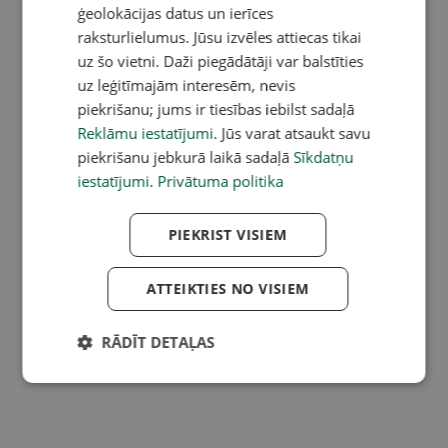
ģeolokācijas datus un ierīces
raksturlielumus. Jūsu izvēles attiecas tikai
uz šo vietni. Daži piegādātāji var balstīties
uz leģitīmajām interesēm, nevis
piekrišanu; jums ir tiesības iebilst sadaļā
Reklāmu iestatījumi
. Jūs varat atsaukt savu
piekrišanu jebkurā laikā sadaļā
Sīkdatņu
iestatījumi
.
Privātuma politika
PIEKRIST VISIEM
ATTEIKTIES NO VISIEM
RĀDĪT DETAĻAS