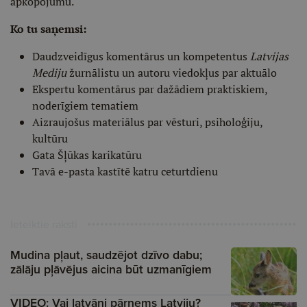
apkopojumu.
Ko tu saņemsi:
Daudzveidīgus komentārus un kompetentus
Latvijas
Mediju
žurnālistu un autoru viedokļus par aktuālo
Ekspertu komentārus par dažādiem praktiskiem,
noderīgiem tematiem
Aizraujošus materiālus par vēsturi, psiholoģiju,
kultūru
Gata Šļūkas karikatūru
Tavā e-pasta kastītē katru ceturtdienu
Ieteiktie raksti
Mudina pļaut, saudzējot dzīvo dabu;
zālāju pļāvējus aicina būt uzmanīgiem
VIDEO: Vai latvāņi pārņems Latviju?