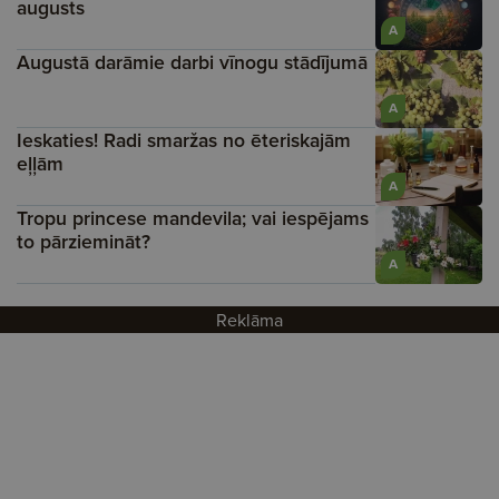
augusts
A
Augustā darāmie darbi vīnogu stādījumā
A
Ieskaties! Radi smaržas no ēteriskajām
eļļām
A
Tropu princese mandevila; vai iespējams
to pārziemināt?
A
Reklāma