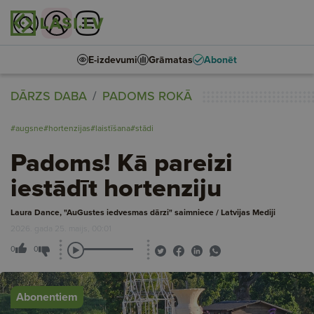
E-izdevumi
Grāmatas
Abonēt
DĀRZS DABA
PADOMS ROKĀ
#augsne
#hortenzijas
#laistīšana
#stādi
Padoms! Kā pareizi
iestādīt hortenziju
Laura Dance, "AuGustes iedvesmas dārzi" saimniece / Latvijas Mediji
2026. gada 25. maijs, 00:01
0
0
Abonentiem