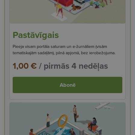
Pastāvīgais
Pieeja visam portāla saturam un e-žurnāliem (visām
tematiskajām sadaļām), pilnā apjomā, bez ierobežojuma.
1,00 €
/ pirmās 4 nedēļas
Abonē