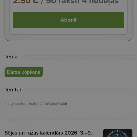
2.50 €
/ 50 raksti 4 nedēļās
Abonē
Tēma
Dārza kopšana
Tēmturi
#augsne
#hortenzijas
#laistīšana
#stādi
Turpini lasīt
Sējas un ražas kalendārs 2026. 3.–9.