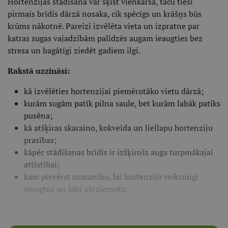
Hortenzijas stādīšana var šķist vienkārša, taču tieši
pirmais brīdis dārzā nosaka, cik spēcīgs un krāšņs būs
krūms nākotnē. Pareizi izvēlēta vieta un izpratne par
katras sugas vajadzībām palīdzēs augam ieaugties bez
stresa un bagātīgi ziedēt gadiem ilgi.
Rakstā uzzināsi:
kā izvēlēties hortenzijai piemērotāko vietu dārzā;
kurām sugām patīk pilna saule, bet kurām labāk patiks
pusēna;
kā atšķiras skaraino, kokveida un liellapu hortenziju
prasības;
kāpēc stādīšanas brīdis ir izšķirošs auga turpmākajai
attīstībai;
kam pievērst uzmanību, lai hortenzija veiksmīgi
ieaugtos un labi pārziemotu.