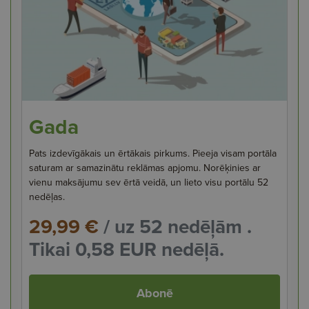
Gada
Pats izdevīgākais un ērtākais pirkums. Pieeja visam portāla
saturam ar samazinātu reklāmas apjomu. Norēķinies ar
vienu maksājumu sev ērtā veidā, un lieto visu portālu 52
nedēļas.
29,99 €
/ uz 52 nedēļām .
Tikai 0,58 EUR nedēļā.
Abonē