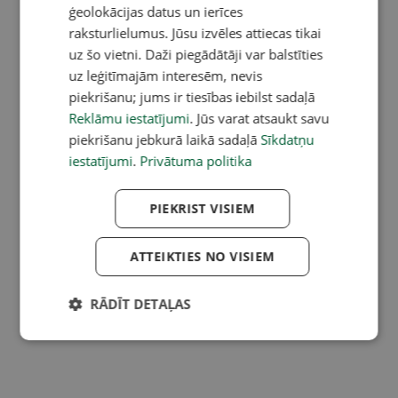
ģeolokācijas datus un ierīces
raksturlielumus. Jūsu izvēles attiecas tikai
uz šo vietni. Daži piegādātāji var balstīties
uz leģitīmajām interesēm, nevis
piekrišanu; jums ir tiesības iebilst sadaļā
Reklāmu iestatījumi
. Jūs varat atsaukt savu
piekrišanu jebkurā laikā sadaļā
Sīkdatņu
iestatījumi
.
Privātuma politika
PIEKRIST VISIEM
ATTEIKTIES NO VISIEM
RĀDĪT DETAĻAS