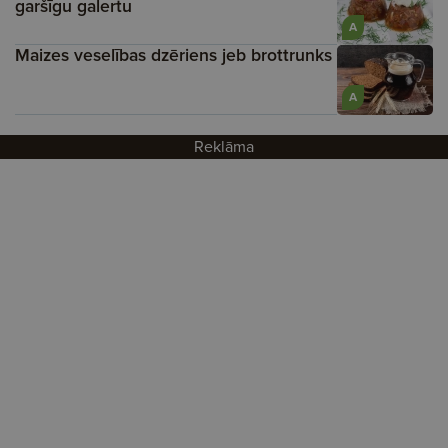
garšīgu galertu
A
Maizes veselības dzēriens jeb brottrunks
A
Reklāma