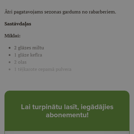
Ātri pagatavojams sezonas gardums no rabarberiem.
Sastāvdaļas
Mīklai:
2 glāzes miltu
1 glāze kefīra
2 olas
1 tējkarote cepamā pulvera
Lai turpinātu lasīt, iegādājies
abonementu!