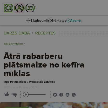
E-izdevumi
Grāmatas
Abonēt
DĀRZS DABA
RECEPTES
#mīkla
#rabarberi
Ātrā rabarberu
plātsmaize no kefīra
mīklas
Inga Patmalniece / Praktiskais Latvietis
2026. gada 14. jūnijs, 00:01
3
0