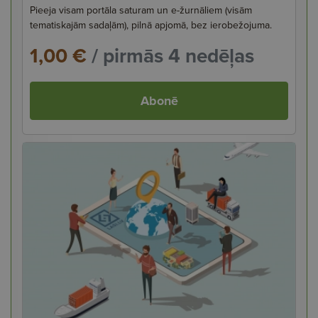
Pieeja visam portāla saturam un e-žurnāliem (visām
tematiskajām sadaļām), pilnā apjomā, bez ierobežojuma.
1,00 €
/ pirmās 4 nedēļas
Abonē