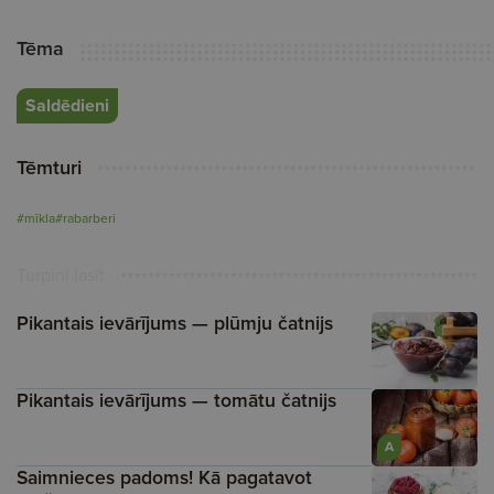
Tēma
Saldēdieni
Tēmturi
#mīkla
#rabarberi
Turpini lasīt
Pikantais ievārījums — plūmju čatnijs
Pikantais ievārījums — tomātu čatnijs
A
Saimnieces padoms! Kā pagatavot