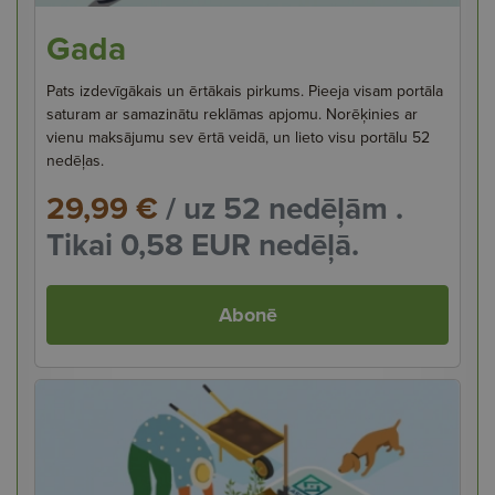
Gada
Pats izdevīgākais un ērtākais pirkums. Pieeja visam portāla
saturam ar samazinātu reklāmas apjomu. Norēķinies ar
vienu maksājumu sev ērtā veidā, un lieto visu portālu 52
nedēļas.
29,99 €
/ uz 52 nedēļām .
Tikai 0,58 EUR nedēļā.
Abonē