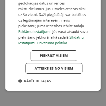
ģeolokācijas datus un ierīces
raksturlielumus. Jūsu izvēles attiecas tikai
uz šo vietni. Daži piegādātāji var balstīties
uz leģitīmajām interesēm, nevis
piekrišanu; jums ir tiesības iebilst sadaļā
Reklāmu iestatījumi
. Jūs varat atsaukt savu
piekrišanu jebkurā laikā sadaļā
Sīkdatņu
iestatījumi
.
Privātuma politika
PIEKRIST VISIEM
ATTEIKTIES NO VISIEM
RĀDĪT DETAĻAS