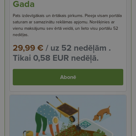
Gada
Pats izdevīgākais un ērtākais pirkums. Pieeja visam portāla
saturam ar samazinātu reklāmas apjomu. Norēķinies ar
vienu maksājumu sev ērtā veidā, un lieto visu portālu 52
nedēļas.
29,99 €
/ uz 52 nedēļām .
Tikai 0,58 EUR nedēļā.
Abonē