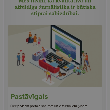
Mēs ticam, ka kvalitatīva un
atbildīga žurnālistika ir būtiska
stiprai sabiedrībai.
Pastāvīgais
Pieeja visam portāla saturam un e-žurnāliem (visām