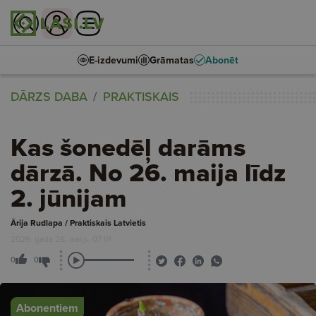
E-izdevumi
Grāmatas
Abonēt
DĀRZS DABA
PRAKTISKAIS
Kas šonedēļ darāms
dārzā. No 26. maija līdz
2. jūnijam
Ārija Rudlapa / Praktiskais Latvietis
2026. gada 26. maijs, 07:01
0
0
Abonentiem