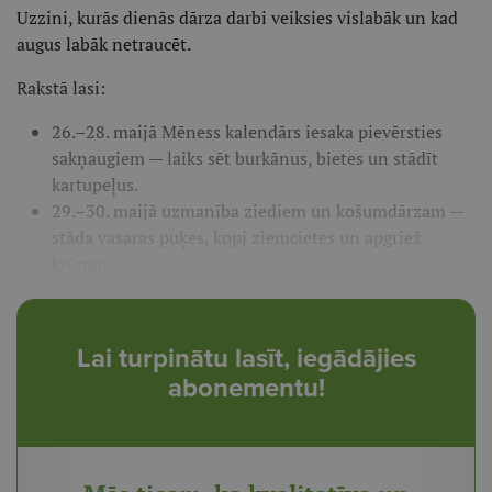
Uzzini, kurās dienās dārza darbi veiksies vislabāk un kad
augus labāk netraucēt.
Rakstā lasi:
26.–28. maijā Mēness kalendārs iesaka pievērsties
sakņaugiem — laiks sēt burkānus, bietes un stādīt
kartupeļus.
29.–30. maijā uzmanība ziediem un košumdārzam —
stāda vasaras puķes, kopj ziemcietes un apgriež
krūmus.
Lai turpinātu lasīt, iegādājies
abonementu!