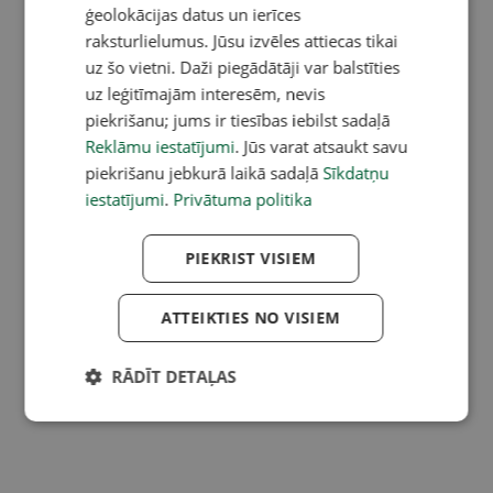
ģeolokācijas datus un ierīces
raksturlielumus. Jūsu izvēles attiecas tikai
uz šo vietni. Daži piegādātāji var balstīties
uz leģitīmajām interesēm, nevis
piekrišanu; jums ir tiesības iebilst sadaļā
Reklāmu iestatījumi
. Jūs varat atsaukt savu
piekrišanu jebkurā laikā sadaļā
Sīkdatņu
iestatījumi
.
Privātuma politika
PIEKRIST VISIEM
ATTEIKTIES NO VISIEM
RĀDĪT DETAĻAS