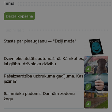
Tēma
Dārza kopšana
Turpini lasīt
Stāsts par pieaugšanu — "Dziļi mežā"
Dzīvnieks atstāts automašīnā. Kā rīkoties,
lai glābtu dzīvnieka dzīvību
A
Pašaizsardzība uzbrukuma gadījumā. Kas
jāzina?
A
Saimnieka padoms! Darinām zedeņu
žogu
A