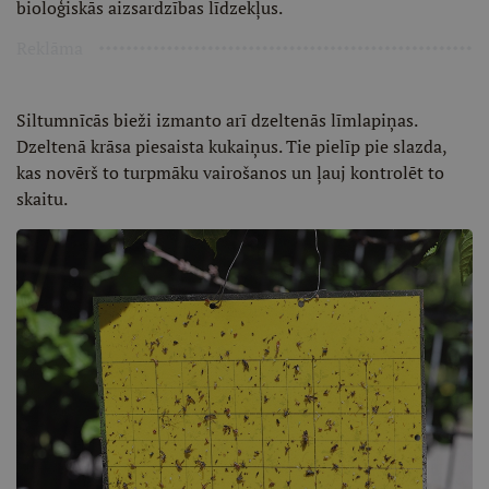
bioloģiskās aizsardzības līdzekļus.
Reklāma
Siltumnīcās bieži izmanto arī dzeltenās līmlapiņas.
Dzeltenā krāsa piesaista kukaiņus. Tie pielīp pie slazda,
kas novērš to turpmāku vairošanos un ļauj kontrolēt to
skaitu.