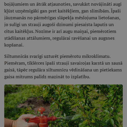
bojājumiem un ātrāk atjaunoties, savukārt novājināti augi
kļūst uzņēmīgāki gan pret kaitēkļiem, gan slimībām. Īpaši
jāuzmanās no pārmērīgas slāpekļa mēslojuma lietošanas,
jo sulīgi un strauji augoši dzinumi piesaista laputis un
citus kaitēkļus. Nozīme ir arī augu maiņai, piemērotiem
stādīšanas attālumiem, regulārai ravēšanai un augsnes
kopšanai.
Siltumnīcās svarīgi uzturēt piemērotu mikroklimatu.
Piemēram, tīklērces īpaši strauji savairojas karstā un sausā
gaisā, tāpēc regulāra siltumnīcu vēdināšana un pietiekams
gaisa mitrums palīdz mazināt to izplatību.