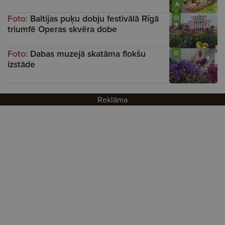
A
Foto:
Baltijas puķu dobju festivālā Rīgā
triumfē Operas skvēra dobe
Foto:
Dabas muzejā skatāma flokšu
izstāde
Reklāma