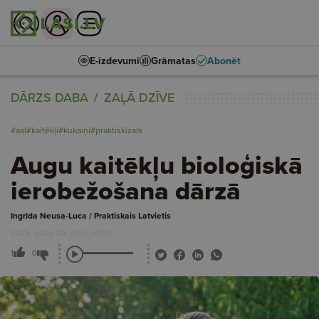
E-izdevumi
Grāmatas
Abonēt
DĀRZS DABA
ZAĻĀ DZĪVE
#aal
#kaitēkļi
#kukaiņi
#praktiskizals
Augu kaitēkļu bioloģiskā
ierobežošana dārzā
Ingrīda Neusa-Luca / Praktiskais Latvietis
2026. gada 09. jūnijs, 00:01
1
0