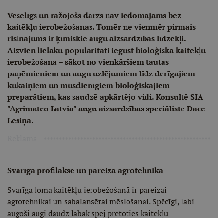
Veselīgs un ražojošs dārzs nav iedomājams bez
kaitēkļu ierobežošanas. Tomēr ne vienmēr pirmais
risinājums ir ķīmiskie augu aizsardzības līdzekļi.
Aizvien lielāku popularitāti iegūst bioloģiskā kaitēkļu
ierobežošana – sākot no vienkāršiem tautas
paņēmieniem un augu uzlējumiem līdz derīgajiem
kukaiņiem un mūsdienīgiem bioloģiskajiem
preparātiem, kas saudzē apkārtējo vidi. Konsultē SIA
"Agrimatco Latvia" augu aizsardzības speciāliste Dace
Lesiņa.
Reklāma
Svarīga profilakse un pareiza agrotehnika
Svarīga loma kaitēkļu ierobežošanā ir pareizai
agrotehnikai un sabalansētai mēslošanai. Spēcīgi, labi
augoši augi daudz labāk spēj pretoties kaitēkļu