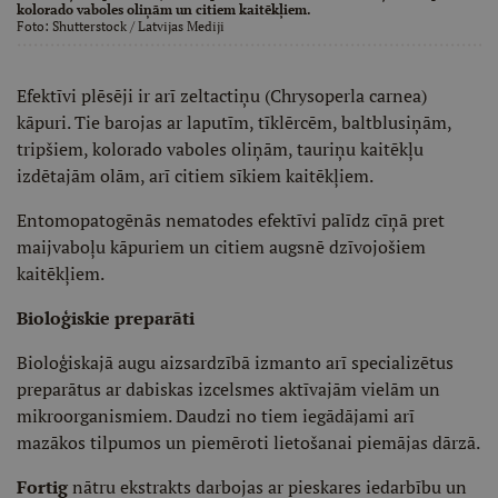
kolorado vaboles oliņām un citiem kaitēkļiem.
Foto:
Shutterstock
/ Latvijas Mediji
Efektīvi plēsēji ir arī zeltactiņu (Chrysoperla carnea)
kāpuri. Tie barojas ar laputīm, tīklērcēm, baltblusiņām,
tripšiem, kolorado vaboles oliņām, tauriņu kaitēkļu
izdētajām olām, arī citiem sīkiem kaitēkļiem.
Entomopatogēnās nematodes efektīvi palīdz cīņā pret
maijvaboļu kāpuriem un citiem augsnē dzīvojošiem
kaitēkļiem.
Bioloģiskie preparāti
Bioloģiskajā augu aizsardzībā izmanto arī specializētus
preparātus ar dabiskas izcelsmes aktīvajām vielām un
mikroorganismiem. Daudzi no tiem iegādājami arī
mazākos tilpumos un piemēroti lietošanai piemājas dārzā.
Fortig
nātru ekstrakts darbojas ar pieskares iedarbību un