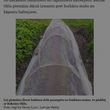
tīklu piemājas dārzā izmanto pret burkānu mušu un
kāpostu balteņiem.
Lai piemājas dārzā burkānu dobi pasargātu no burkānu mušas, to pārklāj
ar kukaiņu tīklu.
Foto:
Ingrīda Neusa-Luca
/ Latvijas Mediji