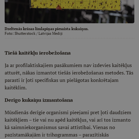
Dzeltenās krāsas līmlapiņas piesaista kukaiņus.
Foto:
Shutterstock
/ Latvijas Mediji
Tiešā kaitēkļu ierobežošana
Ja ar profilaktiskajiem pasākumiem nav izdevies kaitēkļus
atturēt, nākas izmantot tiešās ierobežošanas metodes. Tās
parasti ir ļoti specifiskas un pielāgotas konkrētajam
kaitēklim.
Derīgo kukaiņu izmantošana
Mūsdienās derīgie organismi pieejami pret ļoti daudziem
kaitēkļiem – tie vai nu apēd kaitēkļus, vai arī tos izmanto
kā saimniekorganismus savai attīstībai. Vienas no
pazīstamākajām ir trihogrammas – parazītiskās