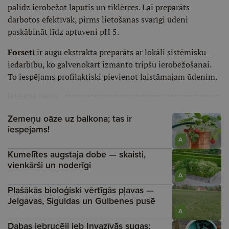
palīdz ierobežot laputis un tīklērces. Lai preparāts
darbotos efektīvāk, pirms lietošanas svarīgi ūdeni
paskābināt līdz aptuveni pH 5.
Forseti
ir augu ekstrakta preparāts ar lokāli sistēmisku
iedarbību, ko galvenokārt izmanto tripšu ierobežošanai.
To iespējams profilaktiski pievienot laistāmajam ūdenim.
Ieteiktie raksti
Zemeņu oāze uz balkona; tas ir
iespējams!
A
Kumelītes augstajā dobē — skaisti,
vienkārši un noderīgi
A
Plašākās bioloģiski vērtīgās pļavas —
Jelgavas, Siguldas un Gulbenes pusē
A
Dabas iebrucēji jeb Invazīvās sugas;