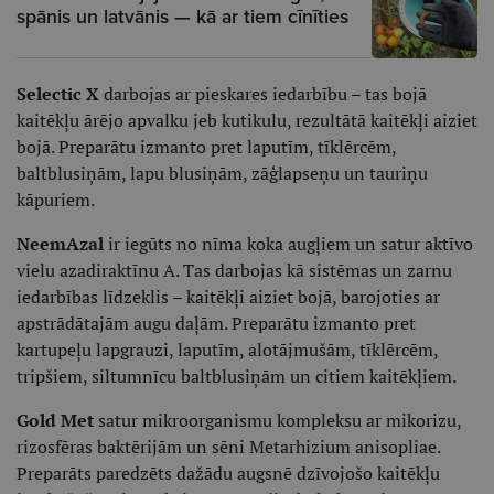
spānis un latvānis — kā ar tiem cīnīties
Selectic X
darbojas ar pieskares iedarbību – tas bojā
kaitēkļu ārējo apvalku jeb kutikulu, rezultātā kaitēkļi aiziet
bojā. Preparātu izmanto pret laputīm, tīklērcēm,
baltblusiņām, lapu blusiņām, zāģlapseņu un tauriņu
kāpuriem.
NeemAzal
ir iegūts no nīma koka augļiem un satur aktīvo
vielu azadiraktīnu A. Tas darbojas kā sistēmas un zarnu
iedarbības līdzeklis – kaitēkļi aiziet bojā, barojoties ar
apstrādātajām augu daļām. Preparātu izmanto pret
kartupeļu lapgrauzi, laputīm, alotājmušām, tīklērcēm,
tripšiem, siltumnīcu baltblusiņām un citiem kaitēkļiem.
Gold Met
satur mikroorganismu kompleksu ar mikorizu,
rizosfēras baktērijām un sēni Metarhizium anisopliae.
Preparāts paredzēts dažādu augsnē dzīvojošo kaitēkļu