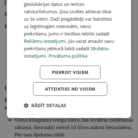
savairošanās gadījumā.
ģeolokācijas datus un ierīces
raksturlielumus. Jūsu izvēles attiecas tikai
Pelašķu uzlējums
uz šo vietni. Daži piegādātāji var balstīties
Pret laputīm, tripšiem, tīklērcēm un kāpuriem
uz leģitīmajām interesēm, nevis
piekrišanu; jums ir tiesības iebilst sadaļā
2,5 kilogramus svaigu vai 800 gramu kaltētu
Reklāmu iestatījumi
. Jūs varat atsaukt savu
sasmalcinātu pelašķu aplej ar 10 litriem karsta ūdens.
piekrišanu jebkurā laikā sadaļā
Sīkdatņu
Maisījumu slēgtā traukā uz lēnas uguns karsē
iestatījumi
.
Privātuma politika
aptuveni 30 minūtes.
Pēc atdzesēšanas izkāš un ar šķīdumu apsmidzina
PIEKRIST VISIEM
augus.
Lielās nātres lakstu izvilkums
ATTEIKTIES NO VISIEM
Pret dažādiem kāpuriem un laputīm, vienlaikus augu
RĀDĪT DETAĻAS
stiprināšanai
Vienu kilogramu svaigu nātru, kas ievāktas ziedēšanas
sākumā, diennakti mērcē 10 litros auksta lietusūdens.
Pēc tam šķīdumu izkāš.