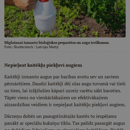
Miglošanai izmanto bioloģiskos preparātus un augu izvilkumus.
Foto:
Shutterstock
/ Latvijas Mediji
Nepieļaut kaitēkļu piekļuvi augiem
Kaitēkļi izmanto augus par barības avotu sev un saviem
pēcnācējiem. Daudzi kaitēkļi dēj olas augu tuvumā vai tieši
uz tiem, lai izšķīlušies kāpuri uzreiz varētu sākt baroties.
Tāpēc viens no vienkāršākajiem un efektīvākajiem
aizsardzības veidiem ir nepieļaut kaitēkļu piekļuvi augiem.
Dārzeņu dobēs un paaugstinātajās kastēs to iespējams
panākt ar speciālu kukaiņu tīklu. Tas palīdz pasargāt augus
no dažādiem lidojošiem un rāpojošiem kaitēkļiem. Biežāk