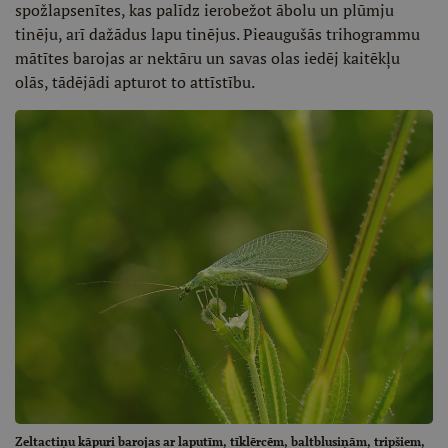
spožlapsenītes, kas palīdz ierobežot ābolu un plūmju
tinēju, arī dažādus lapu tinējus. Pieaugušās trihogrammu
mātītes barojas ar nektāru un savas olas iedēj kaitēkļu
olās, tādējādi apturot to attīstību.
Zeltactiņu kāpuri barojas ar laputīm, tīklērcēm, baltblusiņām, tripšiem,