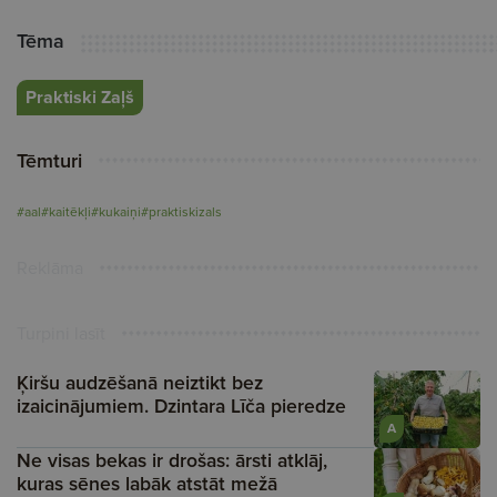
Tēma
Praktiski Zaļš
Tēmturi
#aal
#kaitēkļi
#kukaiņi
#praktiskizals
Reklāma
Turpini lasīt
Ķiršu audzēšanā neiztikt bez
izaicinājumiem. Dzintara Līča pieredze
A
Ne visas bekas ir drošas: ārsti atklāj,
kuras sēnes labāk atstāt mežā