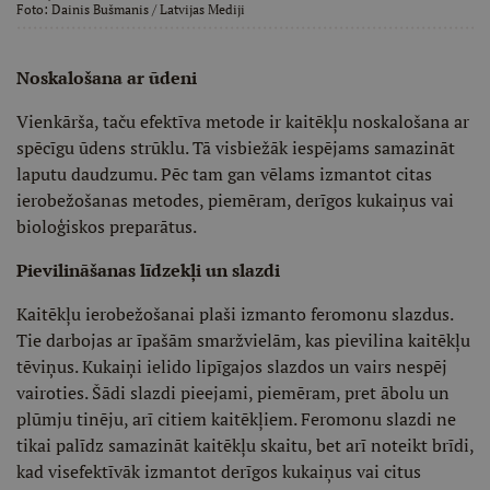
Foto:
Dainis Bušmanis
/ Latvijas Mediji
Noskalošana ar ūdeni
Vienkārša, taču efektīva metode ir kaitēkļu noskalošana ar
spēcīgu ūdens strūklu. Tā visbiežāk iespējams samazināt
laputu daudzumu. Pēc tam gan vēlams izmantot citas
ierobežošanas metodes, piemēram, derīgos kukaiņus vai
bioloģiskos preparātus.
Pievilināšanas līdzekļi un slazdi
Kaitēkļu ierobežošanai plaši izmanto feromonu slazdus.
Tie darbojas ar īpašām smaržvielām, kas pievilina kaitēkļu
tēviņus. Kukaiņi ielido lipīgajos slazdos un vairs nespēj
vairoties. Šādi slazdi pieejami, piemēram, pret ābolu un
plūmju tinēju, arī citiem kaitēkļiem. Feromonu slazdi ne
tikai palīdz samazināt kaitēkļu skaitu, bet arī noteikt brīdi,
kad visefektīvāk izmantot derīgos kukaiņus vai citus