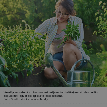
Veselīgs un ražojošs dārzs nav iedomājams bez kaitēkļiem, aizvien lielāku
popularitāti iegūst bioloģiskā to ierobežošana.
Foto: Shutterstock / Latvijas Mediji