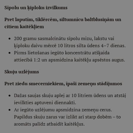
Sīpolu un ķiploku izvilkums
Pret laputīm, tīklērcēm, siltumnīcu baltblusiņām un
citiem kaitēkļiem
200 gramu sasmalcinātu sīpolu mizu, lakstu vai
ķiploku daivu mērcē 10 litros silta ūdens 4–7 dienas.
Pirms lietošanas iegūto koncentrātu atšķaida
attiecībā 1:2 un apsmidzina kaitēkļu apsēstos augus.
Skuju uzlējums
Pret ziedu smecerniekiem, īpaši zemeņu stādījumos
Dažas saujas skuju aplej ar 10 litriem ūdens un atstāj
ievilkties aptuveni diennakti.
Ar iegūto uzlējumu apsmidzina zemeņu cerus.
Papildus skuju zarus var izlikt arī starp dobēm – to
aromāts palīdz atbaidīt kaitēkļus.