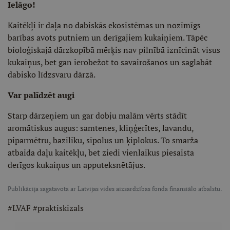
Ielāgo!
Kaitēkļi ir daļa no dabiskās ekosistēmas un nozīmīgs
barības avots putniem un derīgajiem kukaiņiem. Tāpēc
bioloģiskajā dārzkopībā mērķis nav pilnībā iznīcināt visus
kukaiņus, bet gan ierobežot to savairošanos un saglabāt
dabisko līdzsvaru dārzā.
Var palīdzēt augi
Starp dārzeņiem un gar dobju malām vērts stādīt
aromātiskus augus: samtenes, kliņģerītes, lavandu,
piparmētru, baziliku, sīpolus un ķiplokus. To smarža
atbaida daļu kaitēkļu, bet ziedi vienlaikus piesaista
derīgos kukaiņus un apputeksnētājus.
Publikācija sagatavota ar Latvijas vides aizsardzības fonda finansiālo atbalstu.
#LVAF #praktiskizals