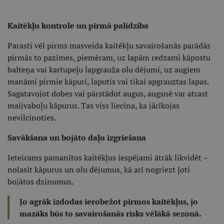
Kaitēkļu kontrole un pirmā palīdzība
Parasti vēl pirms masveida kaitēkļu savairošanās parādās
pirmās to pazīmes, piemēram, uz lapām redzami kāpostu
balteņa vai kartupeļu lapgrauža olu dējumi, uz augiem
manāmi pirmie kāpuri, laputis vai tikai apgrauztas lapas.
Sagatavojot dobes vai pārstādot augus, augsnē var atrast
maijvaboļu kāpurus. Tas viss liecina, ka jārīkojas
nevilcinoties.
Savākšana un bojāto daļu izgriešana
Ieteicams pamanītos kaitēkļus iespējami ātrāk likvidēt –
nolasīt kāpurus un olu dējumus, kā arī nogriezt ļoti
bojātos dzinumus.
Jo agrāk izdodas ierobežot pirmos kaitēkļus, jo
mazāks būs to savairošanās risks vēlākā sezonā.