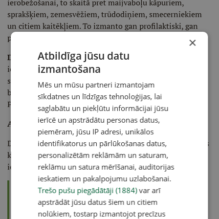
ierobežošanai, to skaitā pret maijvaboļu kāpuriem,
sprakšķiem, zemesvēžiem, trūdodiņiem, smecerniekiem
un citiem kaitēkļiem. To izmanto gan profilaktiski, gan
pamanot pirmās kaitēkļu pazīmes.
×
Atbildīga jūsu datu
Drekkar
ir augu ekstrakta preparāts ar lokāli sistēmisku
izmantošana
iedarbību, kas iedarbojas uz kaitēkļu olu un kāpuru
stadijām. To izmanto pret laputīm, tīklērcēm,
Mēs un mūsu partneri izmantojam
baltblusiņām, lapu blusiņām, bruņutīm un hermesiem.
sīkdatnes un līdzīgas tehnoloģijas, lai
Pirms lietošanas ūdeni ieteicams paskābināt līdz pH 5.
saglabātu un piekļūtu informācijai jūsu
ierīcē un apstrādātu personas datus,
Augu izvilkumi un novārījumi
piemēram, jūsu IP adresi, unikālos
Dažādu augu izvilkumi ne tikai stiprina augus un darbojas
identifikatorus un pārlūkošanas datus,
kā papildmēslojums, bet arī var palīdzēt kaitēkļu
personalizētām reklāmām un saturam,
ierobežošanā. Tomēr jāņem vērā, ka
reklāmu un satura mērīšanai, auditorijas
ieskatiem un pakalpojumu uzlabošanai.
daļai tautas līdzekļu nav zinātniski pierādīta
Trešo pušu piegādātāji (1884)
var arī
efektivitāte, tāpēc tos bieži izmanto kā papildu
apstrādāt jūsu datus šiem un citiem
profilaktisko līdzekli vai nelielu kaitēkļu
nolūkiem, tostarp izmantojot precīzus