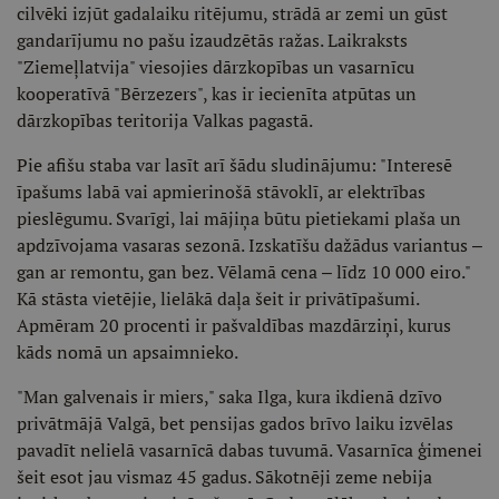
cilvēki izjūt gadalaiku ritējumu, strādā ar zemi un gūst
gandarījumu no pašu izaudzētās ražas. Laikraksts
"Ziemeļlatvija" viesojies dārzkopības un vasarnīcu
kooperatīvā "Bērzezers", kas ir iecienīta atpūtas un
dārzkopības teritorija Valkas pagastā.
Pie afišu staba var lasīt arī šādu sludinājumu: "Interesē
īpašums labā vai apmierinošā stāvoklī, ar elektrības
pieslēgumu. Svarīgi, lai mājiņa būtu pietiekami plaša un
apdzīvojama vasaras sezonā. Izskatīšu dažādus variantus ‒
gan ar remontu, gan bez. Vēlamā cena ‒ līdz 10 000 eiro."
Kā stāsta vietējie, lielākā daļa šeit ir privātīpašumi.
Apmēram 20 procenti ir pašvaldības mazdārziņi, kurus
kāds nomā un apsaimnieko.
"Man galvenais ir miers," saka Ilga, kura ikdienā dzīvo
privātmājā Valgā, bet pensijas gados brīvo laiku izvēlas
pavadīt nelielā vasarnīcā dabas tuvumā. Vasarnīca ģimenei
šeit esot jau vismaz 45 gadus. Sākotnēji zeme nebija