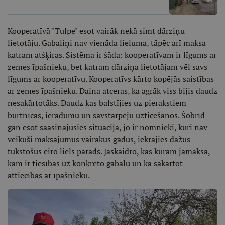
Kooperatīvā "Tulpe" esot vairāk nekā simt dārziņu
lietotāju. Gabaliņi nav vienāda lieluma, tāpēc arī maksa
katram atšķiras. Sistēma ir šāda: kooperatīvam ir līgums ar
zemes īpašnieku, bet katram dārziņa lietotājam vēl savs
līgums ar kooperatīvu. Kooperatīvs kārto kopējās saistības
ar zemes īpašnieku. Daina atceras, ka agrāk viss bijis daudz
nesakārtotāks. Daudz kas balstījies uz pierakstiem
burtnīcās, ieradumu un savstarpēju uzticēšanos. Šobrīd
gan esot saasinājusies situācija, jo ir nomnieki, kuri nav
veikuši maksājumus vairākus gadus, iekrājies dažus
tūkstošus eiro liels parāds. Jāskaidro, kas kuram jāmaksā,
kam ir tiesības uz konkrēto gabalu un kā sakārtot
attiecības ar īpašnieku.