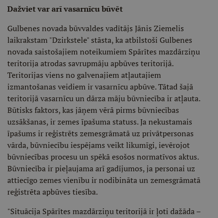
Dažviet var arī vasarnīcu būvēt
Gulbenes novada būvvaldes vadītājs Jānis Ziemelis
laikrakstam "Dzirkstele" stāsta, ka atbilstoši Gulbenes
novada saistošajiem noteikumiem Spārītes mazdārziņu
teritorija atrodas savrupmāju apbūves teritorijā.
Teritorijas viens no galvenajiem atļautajiem
izmantošanas veidiem ir vasarnīcu apbūve. Tātad šajā
teritorijā vasarnīcu un dārza māju būvniecība ir atļauta.
Būtisks faktors, kas jāņem vērā pirms būvniecības
uzsākšanas, ir zemes īpašuma statuss. Ja nekustamais
īpašums ir reģistrēts zemesgrāmatā uz privātpersonas
vārda, būvniecību iespējams veikt likumīgi, ievērojot
būvniecības procesu un spēkā esošos normatīvos aktus.
Būvniecība ir pieļaujama arī gadījumos, ja personai uz
attiecīgo zemes vienību ir nodibināta un zemesgrāmatā
reģistrēta apbūves tiesība.
"Situācija Spārītes mazdārziņu teritorijā ir ļoti dažāda –