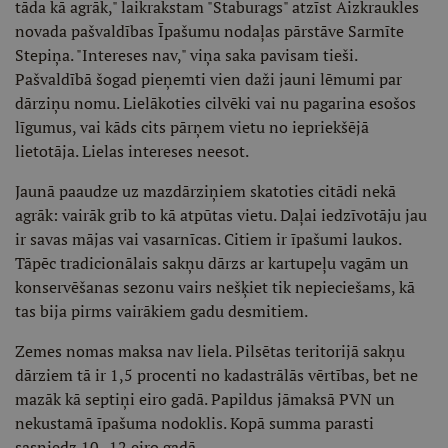
tāda kā agrāk," laikrakstam "Staburags" atzīst Aizkraukles
novada pašvaldības Īpašumu nodaļas pārstāve Sarmīte
Stepiņa. "Intereses nav," viņa saka pavisam tieši.
Pašvaldībā šogad pieņemti vien daži jauni lēmumi par
dārziņu nomu. Lielākoties cilvēki vai nu pagarina esošos
līgumus, vai kāds cits pārņem vietu no iepriekšējā
lietotāja. Lielas intereses neesot.
Jaunā paaudze uz mazdārziņiem skatoties citādi nekā
agrāk: vairāk grib to kā atpūtas vietu. Daļai iedzīvotāju jau
ir savas mājas vai vasarnīcas. Citiem ir īpašumi laukos.
Tāpēc tradicionālais sakņu dārzs ar kartupeļu vagām un
konservēšanas sezonu vairs nešķiet tik nepieciešams, kā
tas bija pirms vairākiem gadu desmitiem.
Zemes nomas maksa nav liela. Pilsētas teritorijā sakņu
dārziem tā ir 1,5 procenti no kadastrālās vērtības, bet ne
mazāk kā septiņi eiro gadā. Papildus jāmaksā PVN un
nekustamā īpašuma nodoklis. Kopā summa parasti
sasniedz 10–12 eiro gadā.