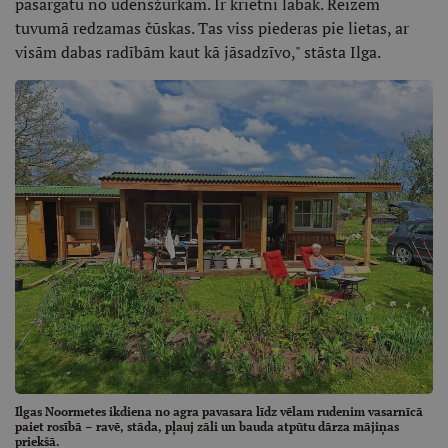
pasargātu no ūdensžurkām. Ir krietni labāk. Reizēm
tuvumā redzamas čūskas. Tas viss piederas pie lietas, ar
visām dabas radībām kaut kā jāsadzīvo," stāsta Ilga.
Ilgas Noormetes ikdiena no agra pavasara līdz vēlam rudenim vasarnīcā
paiet rosībā – ravē, stāda, pļauj zāli un bauda atpūtu dārza mājiņas
priekšā.