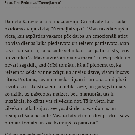
Foto:
Ilze Fedotova/"Ziemeļlatvija"
Daniela Karazieja kopj mazdārziņu Grundzālē. Lūk, kādas
pārdomas viņa atklāj "Ziemeļlatvijai": "Man mazdārziņš ir
vieta, kur atpūsties vakaros pēc darba un emocionāli atiet
no visa dienas laikā piedzīvotā un reizēm pārdzīvotā. Man
tas ir par sajūtu, ka pasaulē vēl ir kaut kas patiesi īsts, lēns
un vienkāršs. Mazdārziņš arī daudz māca. Tu iesēj sēklu un
nevari sagaidīt, kad ēdīsi tomātu, kā arī pieņemt to, ka
reizēm tā sēkla var neizdīgt. Kā ar visu dzīvē, visam ir savs
ritms. Protams, savam mazdārziņam ir arī taustāmi plusi –
rezultātā ir skaisti ziedi, ko ielikt vāzē, un garšīgs tomāts,
ko uzlikt uz pašceptas maizes, bet, manuprāt, tas ir
mazākais, ko dārzs var cilvēkam dot. Tā ir vieta, kur
cilvēkam atkal sajust sevi, sadzirdēt savas domas un
neapjukt šajā pasaulē. Vasarā latvietim ir divi prieki – savs
pirmais tomāts un kad kaimiņš to pamana."
Valkas novada pašvaldība par pieejamajiem