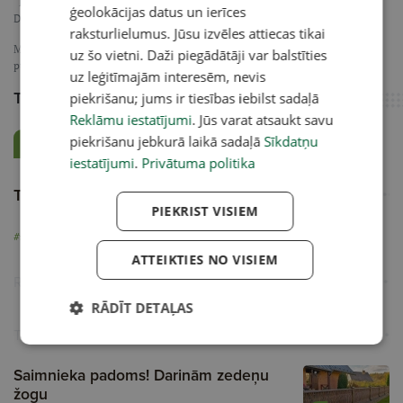
“Latvijas Avīze” sadarbojas ar laikrakstiem "Staburags", "Dzirkstele", "Brīvā
ģeolokācijas datus un ierīces
Daugava", "Bauskas Dzīve", "Alūksnes un Malienas Ziņas" un “Ziemeļlatvija”.
raksturlielumus. Jūsu izvēles attiecas tikai
Mediju atbalsta fonda ieguldījums no Latvijas valsts budžeta līdzekļiem. Par
uz šo vietni. Daži piegādātāji var balstīties
publikācijas saturu atbild “Latvijas Avīze”.
uz leģitīmajām interesēm, nevis
Tēma
piekrišanu; jums ir tiesības iebilst sadaļā
Reklāmu iestatījumi
. Jūs varat atsaukt savu
piekrišanu jebkurā laikā sadaļā
Sīkdatņu
Sarežģītā Latvija
iestatījumi
.
Privātuma politika
Tēmturi
PIEKRIST VISIEM
#sarežģītālatvija
#sif_maf2026
ATTEIKTIES NO VISIEM
Reklāma
RĀDĪT DETAĻAS
Turpini lasīt
Saimnieka padoms! Darinām zedeņu
žogu