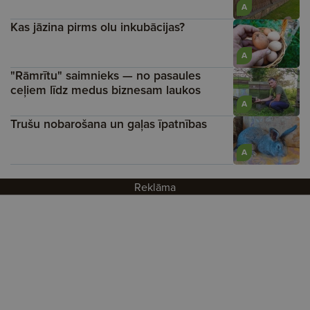
A
Kas jāzina pirms olu inkubācijas?
A
"Rāmrītu" saimnieks — no pasaules
ceļiem līdz medus biznesam laukos
A
Trušu nobarošana un gaļas īpatnības
A
Reklāma