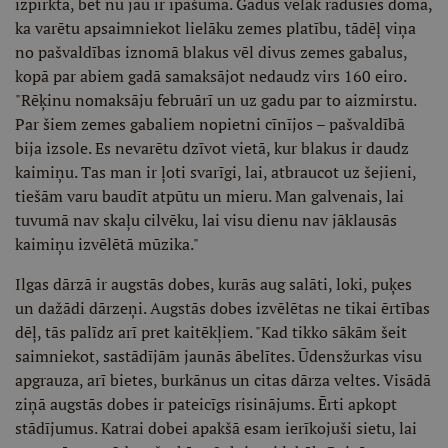
izpirkta, bet nu jau ir īpašumā. Gadus vēlāk radusies doma,
ka varētu apsaimniekot lielāku zemes platību, tādēļ viņa
no pašvaldības iznomā blakus vēl divus zemes gabalus,
kopā par abiem gadā samaksājot nedaudz virs 160 eiro.
"Rēķinu nomaksāju februārī un uz gadu par to aizmirstu.
Par šiem zemes gabaliem nopietni cīnījos – pašvaldībā
bija izsole. Es nevarētu dzīvot vietā, kur blakus ir daudz
kaimiņu. Tas man ir ļoti svarīgi, lai, atbraucot uz šejieni,
tiešām varu baudīt atpūtu un mieru. Man galvenais, lai
tuvumā nav skaļu cilvēku, lai visu dienu nav jāklausās
kaimiņu izvēlētā mūzika."
Ilgas dārzā ir augstās dobes, kurās aug salāti, loki, puķes
un dažādi dārzeņi. Augstās dobes izvēlētas ne tikai ērtības
dēļ, tās palīdz arī pret kaitēkļiem. "Kad tikko sākām šeit
saimniekot, sastādījām jaunās ābelītes. Ūdensžurkas visu
apgrauza, arī bietes, burkānus un citas dārza veltes. Visādā
ziņā augstās dobes ir pateicīgs risinājums. Ērti apkopt
stādījumus. Katrai dobei apakšā esam ierīkojuši sietu, lai