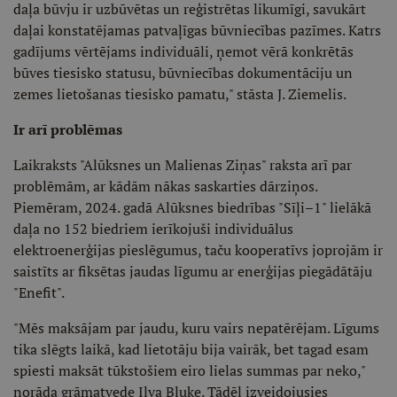
daļa būvju ir uzbūvētas un reģistrētas likumīgi, savukārt
daļai konstatējamas patvaļīgas būvniecības pazīmes. Katrs
gadījums vērtējams individuāli, ņemot vērā konkrētās
būves tiesisko statusu, būvniecības dokumentāciju un
zemes lietošanas tiesisko pamatu," stāsta J. Ziemelis.
Ir arī problēmas
Laikraksts "Alūksnes un Malienas Ziņas" raksta arī par
problēmām, ar kādām nākas saskarties dārziņos.
Piemēram, 2024. gadā Alūksnes biedrības "Sīļi–1" lielākā
daļa no 152 biedriem ierīkojuši individuālus
elektroenerģijas pieslēgumus, taču kooperatīvs joprojām ir
saistīts ar fiksētas jaudas līgumu ar enerģijas piegādātāju
"Enefit".
"Mēs maksājam par jaudu, kuru vairs nepatērējam. Līgums
tika slēgts laikā, kad lietotāju bija vairāk, bet tagad esam
spiesti maksāt tūkstošiem eiro lielas summas par neko,"
norāda grāmatvede Ilva Bluķe. Tādēļ izveidojusies