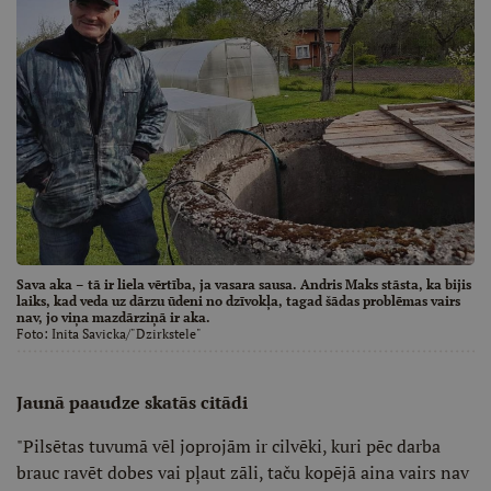
Sava aka – tā ir liela vērtība, ja vasara sausa. Andris Maks stāsta, ka bijis
laiks, kad veda uz dārzu ūdeni no dzīvokļa, tagad šādas problēmas vairs
nav, jo viņa mazdārziņā ir aka.
Foto:
Inita Savicka/"Dzirkstele"
Jaunā paaudze skatās citādi
"Pilsētas tuvumā vēl joprojām ir cilvēki, kuri pēc darba
brauc ravēt dobes vai pļaut zāli, taču kopējā aina vairs nav