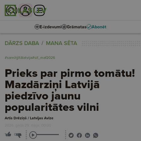
E-izdevumi
Grāmatas
Abonēt
DĀRZS DABA
MANA SĒTA
#sarežģītālatvija
#sif_maf2026
Prieks par pirmo tomātu!
Mazdārziņi Latvijā
piedzīvo jaunu
popularitātes vilni
Artis Drēziņš / Latvijas Avīze
2026. gada 29. maijs, 00:00
1
0