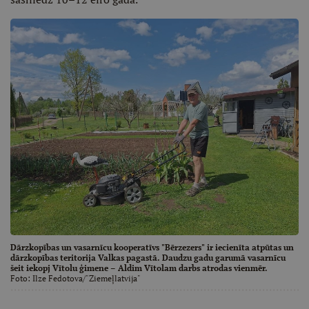
Dārzkopības un vasarnīcu kooperatīvs "Bērzezers" ir iecienīta atpūtas un
dārzkopības teritorija Valkas pagastā. Daudzu gadu garumā vasarnīcu
šeit iekopj Vītolu ģimene – Aldim Vītolam darbs atrodas vienmēr.
Foto:
Ilze Fedotova/"Ziemeļlatvija"