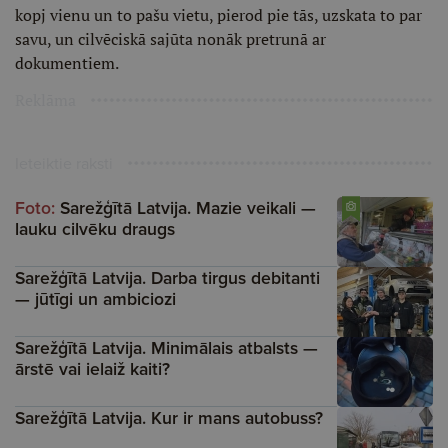
kopj vienu un to pašu vietu, pierod pie tās, uzskata to par
savu, un cilvēciskā sajūta nonāk pretrunā ar
dokumentiem.
Reklāma
Ieteiktie raksti
Foto:
Sarežģītā Latvija. Mazie veikali —
lauku cilvēku draugs
Sarežģītā Latvija. Darba tirgus debitanti
— jūtīgi un ambiciozi
Sarežģītā Latvija. Minimālais atbalsts —
ārstē vai ielaiž kaiti?
Sarežģītā Latvija. Kur ir mans autobuss?