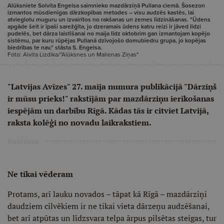
Alūksniete Solvita Engelsa saimnieko mazdārziņā Pullana ciemā. Šosezon
izmantos mūsdienīgas dārzkopības metodes – visu audzēs kastēs, lai
atvieglotu muguru un izvairītos no rakšanas un zemes līdzināšanas. "Ūdens
apgāde šeit ir īpaši sarežģīta, jo dzeramais ūdens katru reizi ir jāved līdzi
pudelēs, bet dārza laistīšanai no maija līdz oktobrim gan izmantojam kopējo
sistēmu, par kuru rūpējas Pullanā dzīvojošo domubiedru grupa, jo kopējas
biedrības te nav," stāsta S. Engelsa.
Foto: Aivita Lizdika/"Alūksnes un Malienas Ziņas"
"Latvijas Avīzes" 27. maija numura publikācijā "Dārziņš
ir mūsu prieks!" rakstījām par mazdārziņu ierīkošanas
iespējām un darbību Rīgā. Kādas tās ir citviet Latvijā,
raksta kolēģi no novadu laikrakstiem.
Reklāma
Ne tikai vēderam
Protams, arī lauku novados – tāpat kā Rīgā – mazdārziņi
daudziem cilvēkiem ir ne tikai vieta dārzeņu audzēšanai,
bet arī atpūtas un līdzsvara telpa ārpus pilsētas steigas, tur