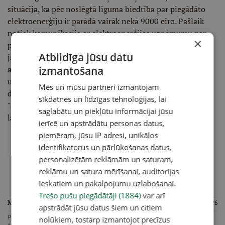
situācija, ka pēc noslēgtā līguma biedrība par piegādāto
elektroenerģiju ir parādā vairāk nekā 9000 eiro. Pašlaik
notiek komunikācija ar elektroenerģijas uzņēmumu par
×
problēmas risināšanu vai vēršanos tiesā. Tikpat sāpīgs
Atbildīga jūsu datu
jautājums ir turpmākā ūdens apgāde. Valde informēja, ka
aizvadītajā gadā ūdenssūkņa avāriju novēršana un
izmantošana
uzturēšana izmaksājusi 1847 eiro. Par laimi, kāda
Mēs un mūsu partneri izmantojam
domubiedru grupa uzņēmusies dibināt jaunu biedrību
sīkdatnes un līdzīgas tehnoloģijas, lai
"Putnu dārzi", lai nodrošinātu ezera ūdeni dārzu
saglabātu un piekļūtu informācijai jūsu
laistīšanai.
ierīcē un apstrādātu personas datus,
piemēram, jūsu IP adresi, unikālos
identifikatorus un pārlūkošanas datus,
personalizētām reklāmām un saturam,
reklāmu un satura mērīšanai, auditorijas
ieskatiem un pakalpojumu uzlabošanai.
Trešo pušu piegādātāji (1884)
var arī
MAF 2026
Foto:
#sif_maf2026
apstrādāt jūsu datus šiem un citiem
Publikācija tapusi projektā “Sarežģītā Latvija: no valsts līdz novadam”, kurā
nolūkiem, tostarp izmantojot precīzus