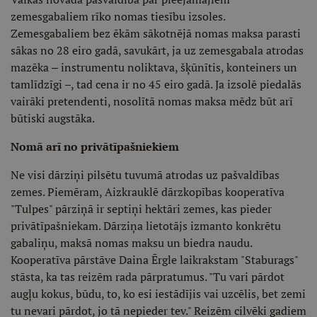
zemesgabaliem rīko nomas tiesību izsoles.
Zemesgabaliem bez ēkām sākotnējā nomas maksa parasti
sākas no 28 eiro gadā, savukārt, ja uz zemesgabala atrodas
mazēka ‒ instrumentu noliktava, šķūnītis, konteiners un
tamlīdzīgi –, tad cena ir no 45 eiro gadā. Ja izsolē piedalās
vairāki pretendenti, nosolītā nomas maksa mēdz būt arī
būtiski augstāka.
Nomā arī no privātīpašniekiem
Ne visi dārziņi pilsētu tuvumā atrodas uz pašvaldības
zemes. Piemēram, Aizkrauklē dārzkopības kooperatīva
"Tulpes" pārziņā ir septiņi hektāri zemes, kas pieder
privātīpašniekam. Dārziņa lietotājs izmanto konkrētu
gabaliņu, maksā nomas maksu un biedra naudu.
Kooperatīva pārstāve Daina Ērgle laikrakstam "Staburags"
stāsta, ka tas reizēm rada pārpratumus. "Tu vari pārdot
augļu kokus, būdu, to, ko esi iestādījis vai uzcēlis, bet zemi
tu nevari pārdot, jo tā nepieder tev." Reizēm cilvēki gadiem