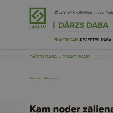
20.9 °C
P. 07.08
Alfrēds, Fredis,
DĀRZS DABA
PRAKTISKAIS
•
RECEPTES
•
DABA 
DĀRZS DABA
PRAKTISKAIS
#instrumenti
#zāliens
Kam noder zāliena