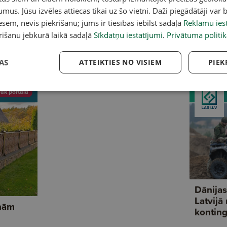
umus. Jūsu izvēles attiecas tikai uz šo vietni. Daži piegādātāji var b
 padoms! Darinām
Aptauja: Kā izvēlaties spuldzes?
Ne
sēm, nevis piekrišanu; jums ir tiesības iebilst sadaļā
Reklāmu iest
gu
un
rišanu jebkurā laikā sadaļā
Sīkdatņu iestatījumi
.
Privātuma politik
no
AS
ATTEIKTIES NO VISIEM
PIEK