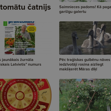
 tomātu čatnijs
Saimnieces padoms! Kā paga
garšīgu galertu
s jaunākais žurnāla
Pēc traģiskas gulbēnu nāves
iskais Latvietis" numurs
iedzīvotāji rosina aizliegt
makšķerēt Māras dīķī
A