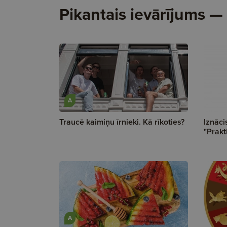
Pikantais ievārījums —
A
Traucē kaimiņu īrnieki. Kā rīkoties?
Iznāci
"Prakt
A