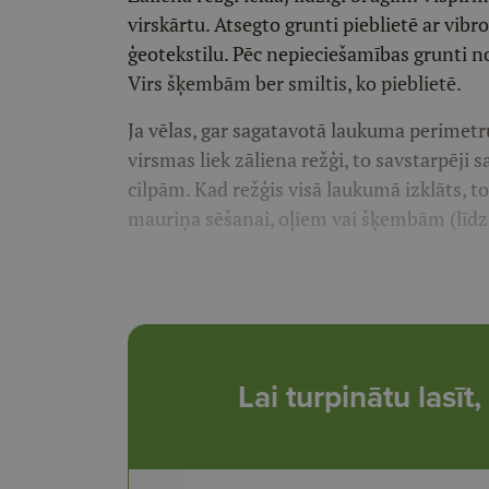
virskārtu. Atsegto grunti pieblietē ar vibr
ģeotekstilu. Pēc nepieciešamības grunti n
Virs šķembām ber smiltis, ko pieblietē.
Ja vēlas, gar sagatavotā laukuma perimet
virsmas liek zāliena režģi, to savstarpēji
cilpām. Kad režģis visā laukumā izklāts, t
mauriņa sēšanai, oļiem vai šķembām (līdz 
Lai turpinātu lasī