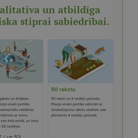
alitatīva un atbildīga
iska stiprai sabiedrībai.
50 rakstu
gākais un ērtākais
50 raksti uz 4 nedēļu periodu.
eeja visam portāla
Pieeja visam portāla saturam ar
 samazinātu reklāmas
ierobežojumu rakstu skaitam, kas
rēķinies ar vienu
jāizmanto 4 nedēļu periodā.
ev ērtā veidā, un lieto
u 52 nedēļas.
€
/ uz 52