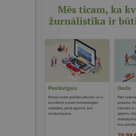
Mēs ticam, ka kv
žurnālistika ir būt
Pastāvīgais
Gada
Pieeja visam portāla saturam un e-
Pats izdevī
žurnāliem (visām tematiskajām
pirkums. Pi
sadaļām), pilnā apjomā, bez
saturam ar
ierobežojuma.
apjomu. No
maksājumu s
visu portāl
29,99 