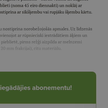
oblieti (noma 45 eiro diennaktī) un noklāj ar
ostiprina ar sīkšķembu vai rupjāku šķembu kārtu.
ru nostiprina norobežojošās apmales. Uz līdzenās
 savienojot ar rūpnieciski iestrādātiem āķiem un
o pieblietē, pirms režģi aizpilda ar melnzemi
20 mm frakcijai), citu materiālu.
t, iegādājies abonementu!