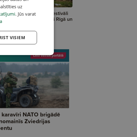
alstīties uz
nokavē! Pilsētu svētki, festivāli
atījumi
. Jūs varat
 sporta svētki — notikumi Rīgā un
a
vados šonedēļ
RIST VISIEM