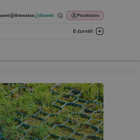
evumi
Grāmatas
Abonēt
Pieslēdzies
E-žurnāli