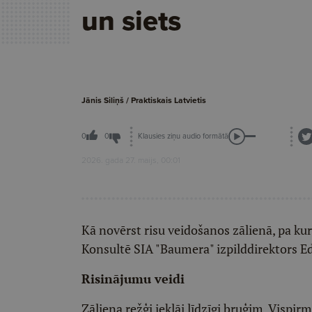
un siets
Jānis Siliņš / Praktiskais Latvietis
Klausies ziņu audio formātā
0
0
2026. gada 27. maijs, 00:01
Kā novērst risu veidošanos zālienā, pa kur
Konsultē SIA "Baumera" izpilddirektors E
Risinājumu veidi
Zāliena režģi ieklāj līdzīgi bruģim. Visp