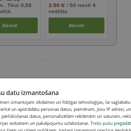
 . Tikai 0,58
2.50 €
/ 50 raksti 4
dēļā.
nedēļās
Abonē
Abonē
ūsu datu izmantošana
eri izmantojam sīkdatnes un līdzīgas tehnoloģijas, lai saglabātu
 ierīcē un apstrādātu personas datus, piemēram, jūsu IP adresi, un
un pārlūkošanas datus, personalizētām reklāmām un saturam, rek
orijas ieskatiem un pakalpojumu uzlabošanai.
Trešo pušu piegādāt
tus šiem un citiem nolūkiem, tostarp izmantojot precīzus ģeolokā