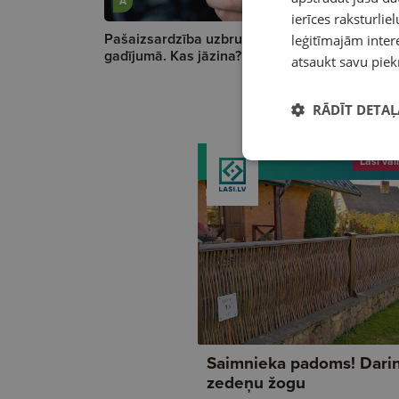
A
A
ierīces raksturliel
Pašaizsardzība uzbrukuma
Saimnieka
leģitīmajām intere
gadījumā. Kas jāzina?
zedeņu žo
atsaukt savu piek
RĀDĪT DETAĻ