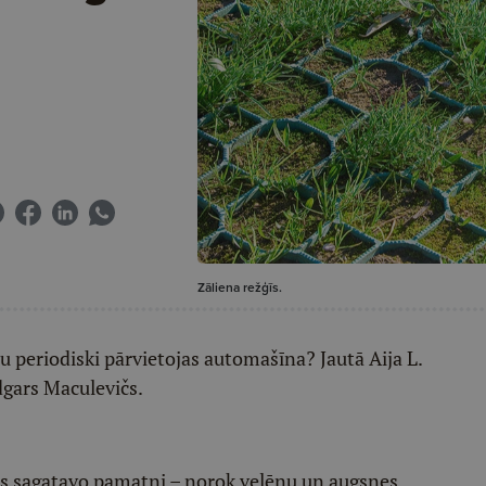
Zāliena režģīs.
u periodiski pārvietojas automašīna? Jautā Aija L.
dgars Maculevičs.
irms sagatavo pamatni – norok velēnu un augsnes