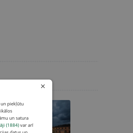
×
 un piekļūtu
ikālos
lāmu un satura
āji (1884)
var arī
cijas datus un