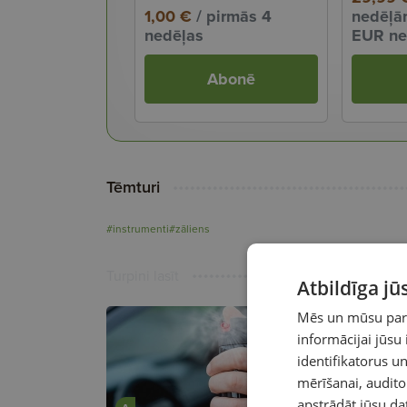
1,00 €
/ pirmās 4
nedēļām
nedēļas
EUR ne
Abonē
Tēmturi
#instrumenti
#zāliens
Turpini lasīt
Atbildīga j
Mēs un mūsu partn
informācijai jūsu
identifikatorus 
mērīšanai, audit
apstrādāt jūsu da