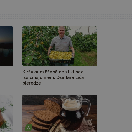
A
Ķiršu audzēšanā neiztikt bez
izaicinājumiem. Dzintara Līča
pieredze
A