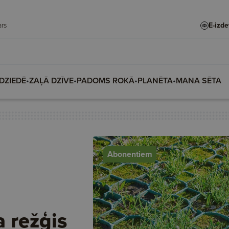
 Madars
E-izd
DZIEDĒ
•
ZAĻĀ DZĪVE
•
PADOMS ROKĀ
•
PLANĒTA
•
MANA SĒTA
Abonentiem
 režģis