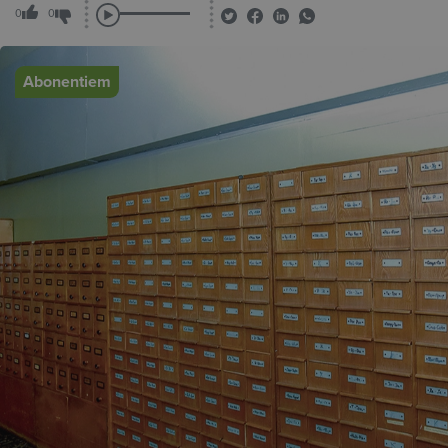
0
0
Abonentiem