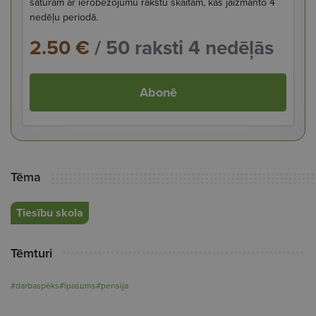
saturam ar ierobežojumu rakstu skaitam, kas jāizmanto 4
nedēļu periodā.
2.50 €
/ 50 raksti 4 nedēļās
Abonē
Tēma
Tiesību skola
Tēmturi
#darbaspēks
#īpašums
#pensija