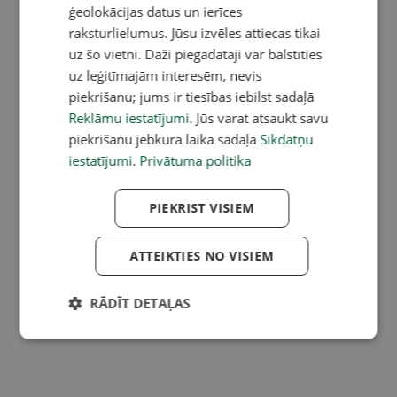
ģeolokācijas datus un ierīces
raksturlielumus. Jūsu izvēles attiecas tikai
uz šo vietni. Daži piegādātāji var balstīties
uz leģitīmajām interesēm, nevis
piekrišanu; jums ir tiesības iebilst sadaļā
Reklāmu iestatījumi
. Jūs varat atsaukt savu
piekrišanu jebkurā laikā sadaļā
Sīkdatņu
iestatījumi
.
Privātuma politika
PIEKRIST VISIEM
ATTEIKTIES NO VISIEM
RĀDĪT DETAĻAS