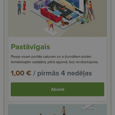
Pastāvīgais
Pieeja visam portāla saturam un e-žurnāliem (visām
tematiskajām sadaļām), pilnā apjomā, bez ierobežojuma.
1,00 €
/ pirmās 4 nedēļas
Abonē