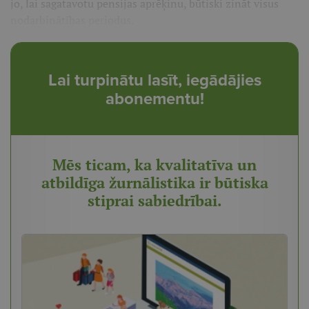
jo, lai sagatavotu pensijas aprēķinu, būtiski zināt visus
nodarbinātības periodus.
Lai turpinātu lasīt, iegādājies
abonementu!
Mēs ticam, ka kvalitatīva un
atbildīga žurnālistika ir būtiska
stiprai sabiedrībai.