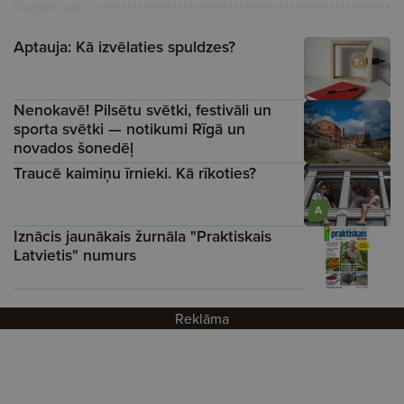
Turpini lasīt
Aptauja: Kā izvēlaties spuldzes?
Nenokavē! Pilsētu svētki, festivāli un
sporta svētki — notikumi Rīgā un
novados šonedēļ
Traucē kaimiņu īrnieki. Kā rīkoties?
A
Iznācis jaunākais žurnāla "Praktiskais
Latvietis" numurs
Reklāma