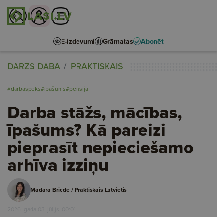
E-izdevumi
Grāmatas
Abonēt
DĀRZS DABA
PRAKTISKAIS
#darbaspēks
#īpašums
#pensija
Darba stāžs, mācības,
īpašums? Kā pareizi
pieprasīt nepieciešamo
arhīva izziņu
Madara Briede / Praktiskais Latvietis
2026. gada 03. jūlijs, 00:01