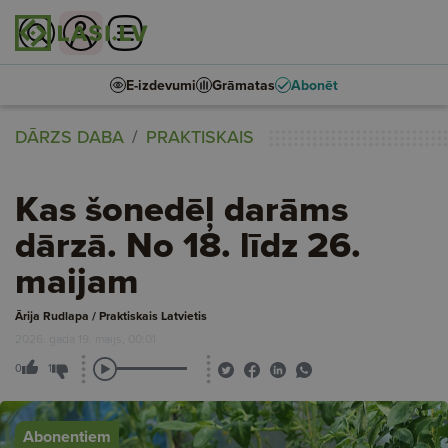
E-izdevumi
Grāmatas
Abonēt
DĀRZS DABA
PRAKTISKAIS
Kas šonedēļ darāms
dārzā. No 18. līdz 26.
maijam
Ārija Rudlapa / Praktiskais Latvietis
2026. gada 19. maijs, 00:01
0
1
Abonentiem