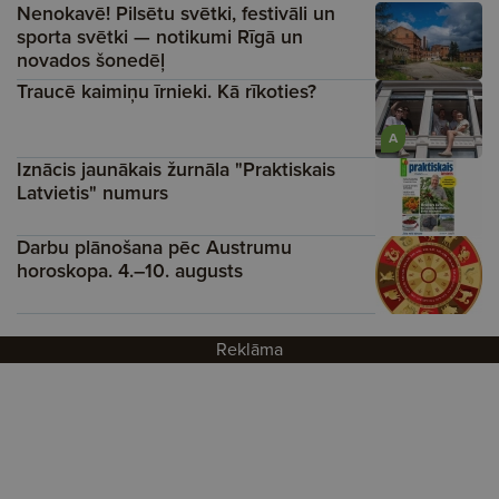
Nenokavē! Pilsētu svētki, festivāli un
sporta svētki — notikumi Rīgā un
novados šonedēļ
Traucē kaimiņu īrnieki. Kā rīkoties?
A
Iznācis jaunākais žurnāla "Praktiskais
Latvietis" numurs
Darbu plānošana pēc Austrumu
horoskopa. 4.–10. augusts
Reklāma