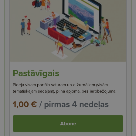
Pastāvīgais
Pieeja visam portāla saturam un e-žurnāliem (visām
tematiskajām sadaļām), pilnā apjomā, bez ierobežojuma.
1,00 €
/ pirmās 4 nedēļas
Abonē