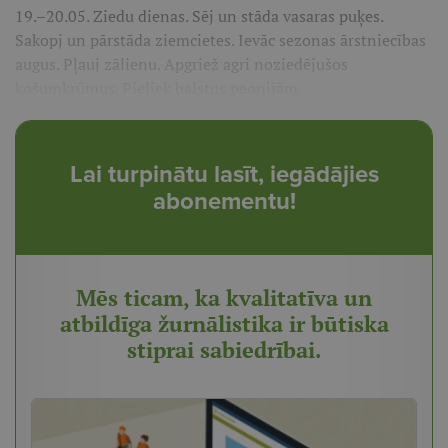
19.–20.05. Ziedu dienas. Sēj un stāda vasaras puķes.
Sakopj un pārstāda ziemcietes. Ievāc sezonas ārstniecības
augus. Pļauj zālienu. Apgriež agri noziedējušos
košumkrūmus. Pieliek balstus peonijām.
Lai turpinātu lasīt, iegādājies
abonementu!
Mēs ticam, ka kvalitatīva un
atbildīga žurnālistika ir būtiska
stiprai sabiedrībai.