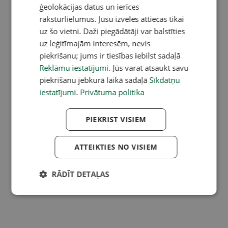
ģeolokācijas datus un ierīces
raksturlielumus. Jūsu izvēles attiecas tikai
uz šo vietni. Daži piegādātāji var balstīties
uz leģitīmajām interesēm, nevis
piekrišanu; jums ir tiesības iebilst sadaļā
Reklāmu iestatījumi
. Jūs varat atsaukt savu
piekrišanu jebkurā laikā sadaļā
Sīkdatņu
iestatījumi
.
Privātuma politika
PIEKRIST VISIEM
ATTEIKTIES NO VISIEM
RĀDĪT DETAĻAS