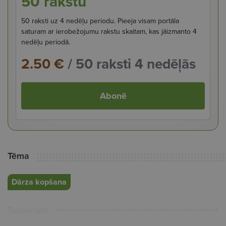
50 rakstu
50 raksti uz 4 nedēļu periodu. Pieeja visam portāla
saturam ar ierobežojumu rakstu skaitam, kas jāizmanto 4
nedēļu periodā.
2.50 €
/ 50 raksti 4 nedēļās
Abonē
Tēma
Dārza kopšana
Turpini lasīt