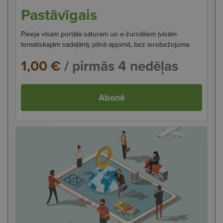
Pastāvīgais
Pieeja visam portāla saturam un e-žurnāliem (visām
tematiskajām sadaļām), pilnā apjomā, bez ierobežojuma.
1,00 €
/ pirmās 4 nedēļas
Abonē