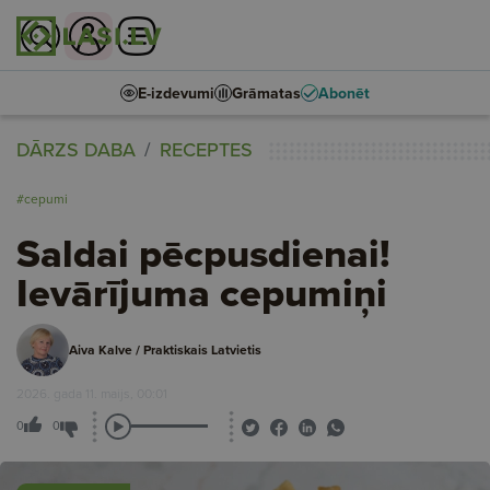
E-izdevumi
Grāmatas
Abonēt
DĀRZS DABA
RECEPTES
#cepumi
Saldai pēcpusdienai!
Ievārījuma cepumiņi
Aiva Kalve / Praktiskais Latvietis
2026. gada 11. maijs, 00:01
0
0