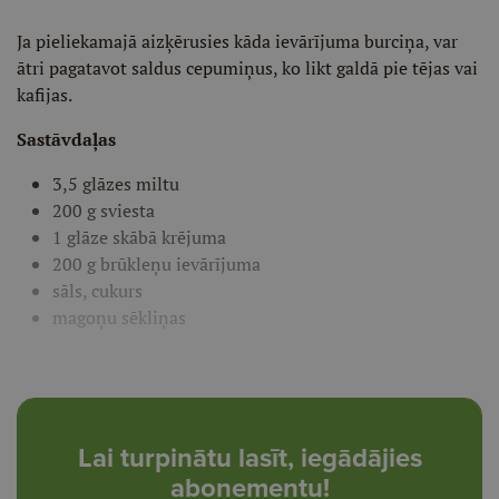
Ja pieliekamajā aizķērusies kāda ievārījuma burciņa, var
ātri pagatavot saldus cepumiņus, ko likt galdā pie tējas vai
kafijas.
Sastāvdaļas
3,5 glāzes miltu
200 g sviesta
1 glāze skābā krējuma
200 g brūkleņu ievārījuma
sāls, cukurs
magoņu sēkliņas
Lai turpinātu lasīt, iegādājies
abonementu!