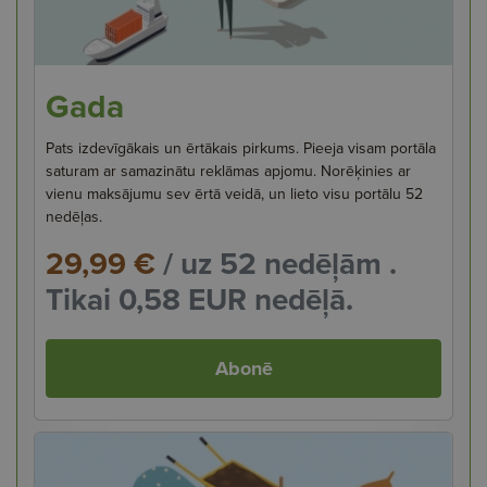
Gada
Pats izdevīgākais un ērtākais pirkums. Pieeja visam portāla
saturam ar samazinātu reklāmas apjomu. Norēķinies ar
vienu maksājumu sev ērtā veidā, un lieto visu portālu 52
nedēļas.
29,99 €
/ uz 52 nedēļām .
Tikai 0,58 EUR nedēļā.
Abonē