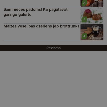
A
Saimnieces padoms! Kā pagatavot
garšīgu galertu
A
Maizes veselības dzēriens jeb brottrunks
A
Reklāma