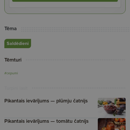
Tēma
Saldēdieni
Tēmturi
#cepumi
Turpini lasīt
Pikantais ievārījums — plūmju čatnijs
Pikantais ievārījums — tomātu čatnijs