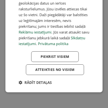
ģeolokācijas datus un ierīces
raksturlielumus. Jūsu izvēles attiecas tikai
uz šo vietni. Daži piegādātāji var balstīties
uz leģitīmajām interesēm, nevis
piekrišanu; jums ir tiesības iebilst sadaļā
Reklāmu iestatījumi
. Jūs varat atsaukt savu
piekrišanu jebkurā laikā sadaļā
Sīkdatņu
iestatījumi
.
Privātuma politika
PIEKRIST VISIEM
ATTEIKTIES NO VISIEM
RĀDĪT DETAĻAS