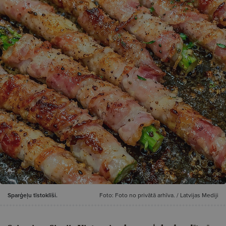
Sparģeļu tīstoklīši.
Foto: Foto no privātā arhīva. / Latvijas Mediji