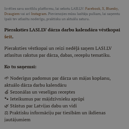
Izvēlies savu soctīklu platformu, lai sekotu LASI.LV:
Facebook
,
X
,
Bluesky
,
Draugiem
vai arī
Instagram
. Pievienojies mūsu lasītāju pulkam, lai saņemtu
īpaši tev atlasītu noderīgu, praktisku un aktuālu saturu.
Pieraksties LASI.LV dārza darbu kalendāra vēstkopai
šeit
.
Pieraksties vēstkopai un reizi nedēļā saņem LASI.LV
atlasītus rakstus par dārza, dabas, recepšu tematiku.
Ko tu saņemsi:
🌱 Noderīgus padomus par dārza un mājas kopšanu,
aktuālo dārza darbu kalendāru
🍏 Sezonālas un veselīgas receptes
🐾 Ieteikumus par mājdzīvnieku aprūpi
🌿 Stāstus par Latvijas dabu un vidi
⚖️ Praktisku informāciju par tiesībām un ikdienas
jautājumiem