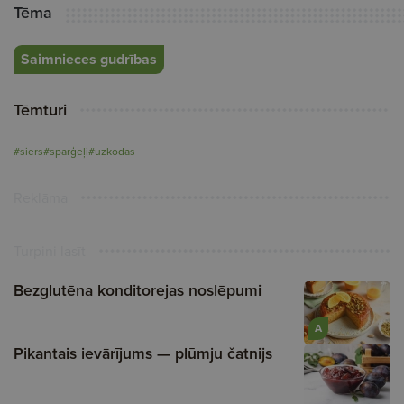
Tēma
Saimnieces gudrības
Tēmturi
#siers
#sparģeļi
#uzkodas
Reklāma
Turpini lasīt
Bezglutēna konditorejas noslēpumi
A
Pikantais ievārījums — plūmju čatnijs