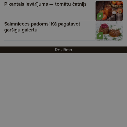
Pikantais ievārījums — tomātu čatnijs
A
Saimnieces padoms! Kā pagatavot
garšīgu galertu
A
Reklāma