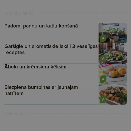
Ieteiktie raksti
Padomi pannu un katlu kopšanā
A
Garšīgie un aromātiskie lakši! 3 veselīgas
receptes
A
Ābolu un krēmsiera kēksiņi
A
Biezpiena bumbiņas ar jaunajām
nātrītēm
A
Reklāma