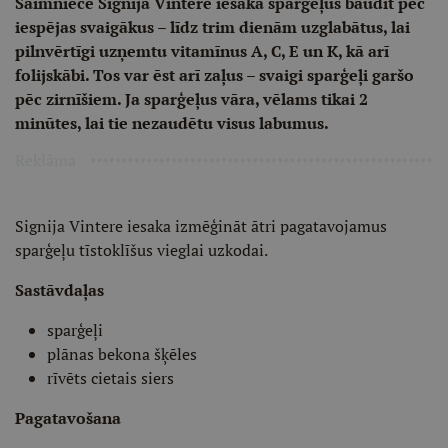
Saimniece Signija Vintere iesaka sparģeļus baudīt pēc
iespējas svaigākus – līdz trim dienām uzglabātus, lai
pilnvērtīgi uzņemtu vitamīnus A, C, E un K, kā arī
folijskābi. Tos var ēst arī zaļus – svaigi sparģeļi garšo
pēc zirnīšiem. Ja sparģeļus vāra, vēlams tikai 2
minūtes, lai tie nezaudētu visus labumus.
Reklāma
Signija Vintere iesaka izmēģināt ātri pagatavojamus
sparģeļu tīstoklīšus vieglai uzkodai.
Sastāvdaļas
sparģeļi
plānas bekona šķēles
rīvēts cietais siers
Pagatavošana