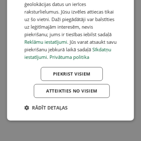
ģeolokācijas datus un ierīces
raksturlielumus. Jūsu izvēles attiecas tikai
uz šo vietni. Daži piegādātāji var balstīties
uz leģitīmajām interesēm, nevis
piekrišanu; jums ir tiesības iebilst sadaļā
Reklāmu iestatījumi
. Jūs varat atsaukt savu
piekrišanu jebkurā laikā sadaļā
Sīkdatņu
iestatījumi
.
Privātuma politika
PIEKRIST VISIEM
ATTEIKTIES NO VISIEM
RĀDĪT DETAĻAS