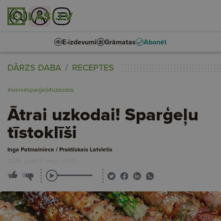
E-izdevumi
Grāmatas
Abonēt
DĀRZS DABA
RECEPTES
#siers
#sparģeļi
#uzkodas
Ātrai uzkodai! Sparģeļu
tīstoklīši
Inga Patmalniece / Praktiskais Latvietis
2026. gada 17. maijs, 00:01
1
0