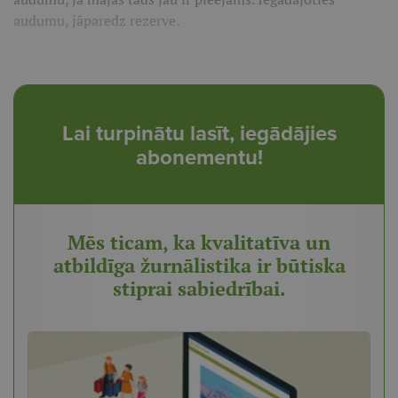
audumu, jāparedz rezerve.
Lai turpinātu lasīt, iegādājies
abonementu!
Mēs ticam, ka kvalitatīva un
atbildīga žurnālistika ir būtiska
stiprai sabiedrībai.