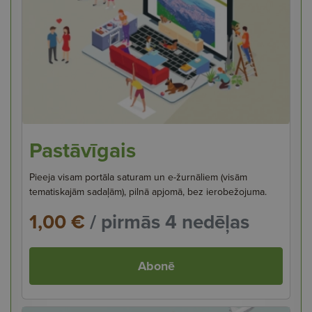
Pastāvīgais
Pieeja visam portāla saturam un e-žurnāliem (visām
tematiskajām sadaļām), pilnā apjomā, bez ierobežojuma.
1,00 €
/ pirmās 4 nedēļas
Abonē