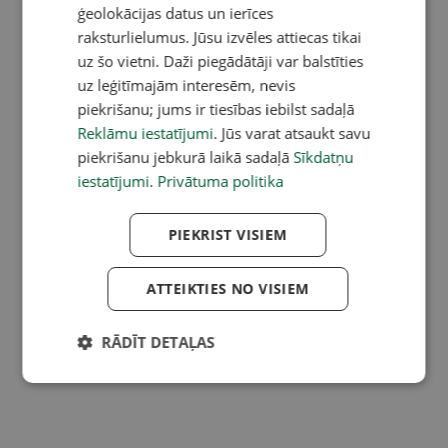
ģeolokācijas datus un ierīces
raksturlielumus. Jūsu izvēles attiecas tikai
uz šo vietni. Daži piegādātāji var balstīties
uz leģitīmajām interesēm, nevis
piekrišanu; jums ir tiesības iebilst sadaļā
Reklāmu iestatījumi
. Jūs varat atsaukt savu
piekrišanu jebkurā laikā sadaļā
Sīkdatņu
iestatījumi
.
Privātuma politika
PIEKRIST VISIEM
ATTEIKTIES NO VISIEM
RĀDĪT DETAĻAS