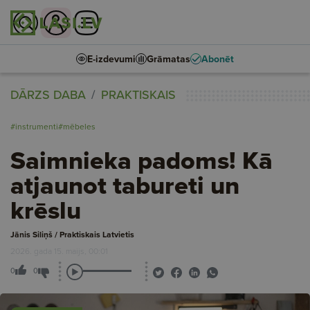
E-izdevumi
Grāmatas
Abonēt
DĀRZS DABA
PRAKTISKAIS
#instrumenti
#mēbeles
Saimnieka padoms! Kā
atjaunot tabureti un
krēslu
Jānis Siliņš / Praktiskais Latvietis
2026. gada 15. maijs, 00:01
0
0