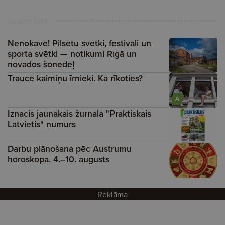
Turpini lasīt
Nenokavē! Pilsētu svētki, festivāli un
sporta svētki — notikumi Rīgā un
novados šonedēļ
Traucē kaimiņu īrnieki. Kā rīkoties?
A
Iznācis jaunākais žurnāla "Praktiskais
Latvietis" numurs
Darbu plānošana pēc Austrumu
horoskopa. 4.–10. augusts
Reklāma