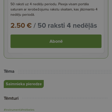
50 raksti uz 4 nedēļu periodu. Pieeja visam portāla
saturam ar ierobežojumu rakstu skaitam, kas jāizmanto 4
nedēļu periodā.
2.50 €
/ 50 raksti 4 nedēļās
Abonē
Tēma
Saimnieka pieredze
Tēmturi
#instrumenti
#mēbeles