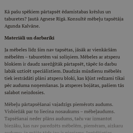
Kā pašu spēkiem pārtapsēt ēdamistabas krēslus un
taburetes? Jautā Agnese Rīgā. Konsultē mēbeļu tapsētāja
Agunda Kalvāne.
Materiāli un darbarīki
Ja mēbeles līdz šim nav tapsētas, jāsāk ar vienkāršām
mēbelēm – taburetēm vai soliņiem. Mēbeles ar atsperu
blokiem ir daudz sarežģītāk pārtapsēt, tāpēc šo darbu
labāk uzticēt speciālistiem. Daudzās mūsdienu mēbelēs
tiek iestrādāti plāni atsperu bloki, kas kļūst redzami tikai
pēc auduma noņemšanas. Ja atsperes bojātas, pašiem tās
salabot neizdosies.
Mēbeļu pārtapsēšanai vajadzīgs piemērots audums.
Visbiežāk par to liecina nosaukums – mēbeļaudums.
Tapsēšanai neder plāns audums, taču var izmantot
biezāku, kas nav paredzēts mēbelēm, piemēram, aizkaru
audumu, ja mājās tāds jau ir pieejams. Iegādājoties