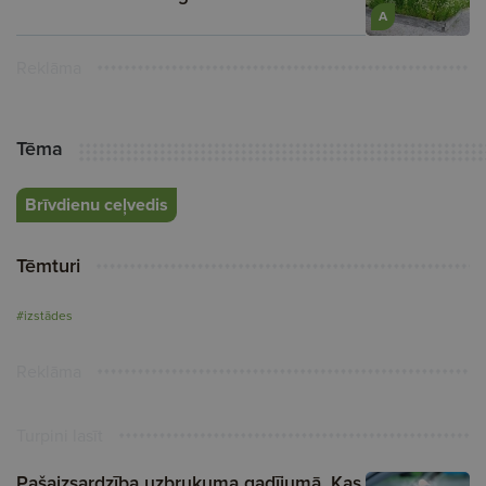
A
Reklāma
Tēma
Brīvdienu ceļvedis
Tēmturi
#izstādes
Reklāma
Turpini lasīt
Pašaizsardzība uzbrukuma gadījumā. Kas