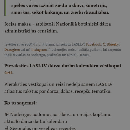
spēlēs varēs izzināt ziedu uzbūvi, simetriju,
smaržas, sekot kukaiņu un ziedu draudzībai.
Ieejas maksa – atbilstoši Nacionālā botāniskā dārza
administrācijas cenrādim.
Izvēlies savu soctīklu platformu, lai sekotu LASI.LV:
Facebook
,
X
,
Bluesky
,
Draugiem
vai arī
Instagram
. Pievienojies mūsu lasītāju pulkam, lai saņemtu
īpaši tev atlasītu noderīgu, praktisku un aktuālu saturu.
Pieraksties LASI.LV dārza darbu kalendāra vēstkopai
šeit
.
Pieraksties vēstkopai un reizi nedēļā saņem LASI.LV
atlasītus rakstus par dārza, dabas, recepšu tematiku.
Ko tu saņemsi:
🌱 Noderīgus padomus par dārza un mājas kopšanu,
aktuālo dārza darbu kalendāru
🍏 Sezonālas un veselīgas receptes