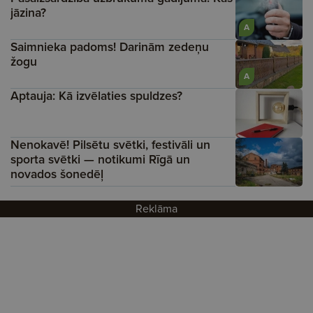
jāzina?
A
Saimnieka padoms! Darinām zedeņu
žogu
A
Aptauja: Kā izvēlaties spuldzes?
Nenokavē! Pilsētu svētki, festivāli un
sporta svētki — notikumi Rīgā un
novados šonedēļ
Reklāma