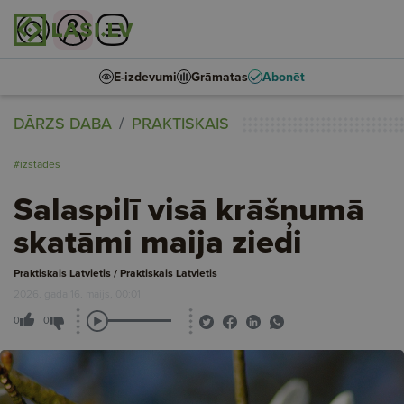
E-izdevumi
Grāmatas
Abonēt
DĀRZS DABA
PRAKTISKAIS
#izstādes
Salaspilī visā krāšņumā
skatāmi maija ziedi
Praktiskais Latvietis / Praktiskais Latvietis
2026. gada 16. maijs, 00:01
0
0