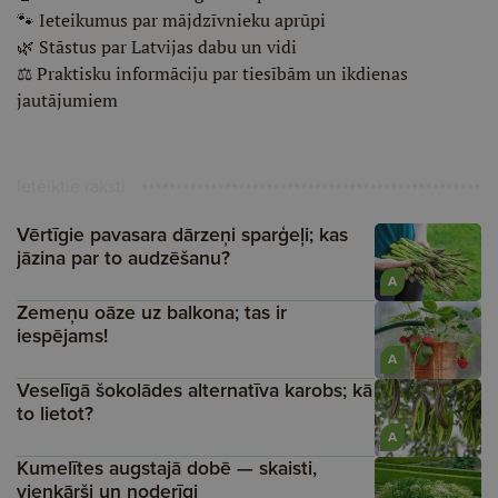
🐾 Ieteikumus par mājdzīvnieku aprūpi
🌿 Stāstus par Latvijas dabu un vidi
⚖️ Praktisku informāciju par tiesībām un ikdienas
jautājumiem
Ieteiktie raksti
Vērtīgie pavasara dārzeņi sparģeļi; kas
jāzina par to audzēšanu?
A
Zemeņu oāze uz balkona; tas ir
iespējams!
A
Veselīgā šokolādes alternatīva karobs; kā
to lietot?
A
Kumelītes augstajā dobē — skaisti,
vienkārši un noderīgi