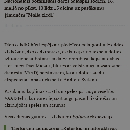
Nacionālais botāniskais dārzs Salaspilī šodien, 16.
maijā no plkst. 10 līdz 15 aicina uz pasākumu
ģimenēm "Maija ziedi".
Reklāma
Dienas laikā būs iespējams piedzīvot pelargoniju izstādes
atklāšanu, dabas darbnīcas, ekskursijas un iespēju doties
izbraucienā ar botāniskā dārza omnibusu kopā ar dabas
stāstnieci Daci Miezīti, tikties ar Valsts augu aizsardzības
dienesta (VAAD) pārstāvjiem, kā arī doties ziedu
ekspedīcijā kopā ar ekspertu Andreju Svilānu.
Pasākumu kuplinās stāsti un spēles par augu veselību
VAAD teltī, kur varēs iepazīt augu pasauli izzinošās un
aizraujošās spēlēs un sarunās.
Visas dienas garumā – atklājumi
Botania
ekspozīcijā.
Tās košajā ziedu zonā 18 stāstos un interaktīvās