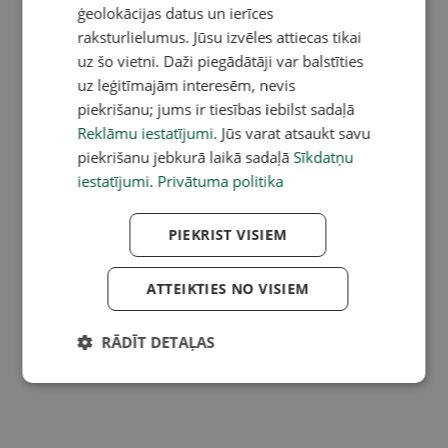
ģeolokācijas datus un ierīces
raksturlielumus. Jūsu izvēles attiecas tikai
uz šo vietni. Daži piegādātāji var balstīties
uz leģitīmajām interesēm, nevis
piekrišanu; jums ir tiesības iebilst sadaļā
Reklāmu iestatījumi
. Jūs varat atsaukt savu
piekrišanu jebkurā laikā sadaļā
Sīkdatņu
iestatījumi
.
Privātuma politika
PIEKRIST VISIEM
ATTEIKTIES NO VISIEM
RĀDĪT DETAĻAS