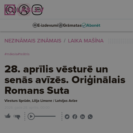
E-izdevumi
Grāmatas
Abonēt
NEZINĀMAIS ZINĀMAIS
LAIKA MAŠĪNA
#māksla
#teātris
28. aprīlis vēsturē un
senās avīzēs. Oriģinālais
Romans Suta
Viesturs Sprūde, Lilija Limane / Latvijas Avīze
2026. gada 28. aprīlis, 00:00
1
0