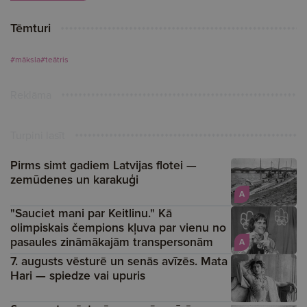
Tēmturi
#māksla
#teātris
Reklāma
Turpini lasīt
Pirms simt gadiem Latvijas flotei —
zemūdenes un karakuģi
A
"Sauciet mani par Keitlinu." Kā
olimpiskais čempions kļuva par vienu no
pasaules zināmākajām transpersonām
A
7. augusts vēsturē un senās avīzēs. Mata
Hari — spiedze vai upuris