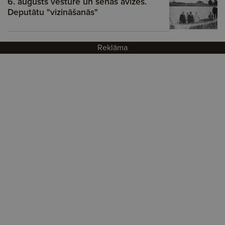
6. augusts vēsturē un senās avīzēs.
Deputātu "vizināšanās"
Reklāma