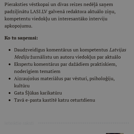
Pieraksties vēstkopai un divas reizes nedēļā saņem
padziļinātu LASI.LV galvenā redaktora aktuālo ziņu,
kompetentu viedokļu un interesantāko interviju
apkopojumu.
Ko tu saņemsi:
Daudzveidīgus komentārus un kompetentus
Latvijas
Mediju
žurnālistu un autoru viedokļus par aktuālo
Ekspertu komentārus par dažādiem praktiskiem,
noderīgiem tematiem
Aizraujošus materiālus par vēsturi, psiholoģiju,
kultūru
Gata Šļūkas karikatūru
Tavā e-pasta kastītē katru ceturtdienu
Ieteiktie raksti