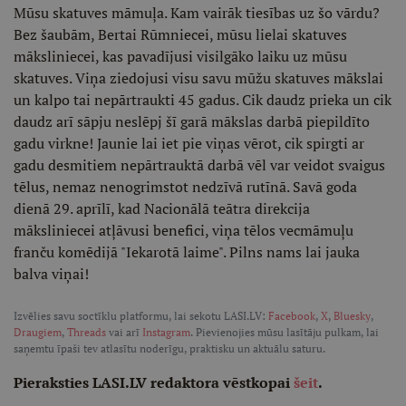
Mūsu skatuves māmuļa. Kam vairāk tiesības uz šo vārdu?
Bez šaubām, Bertai Rūmniecei, mūsu lielai skatuves
māksliniecei, kas pavadījusi visilgāko laiku uz mūsu
skatuves. Viņa ziedojusi visu savu mūžu skatuves mākslai
un kalpo tai nepārtraukti 45 gadus. Cik daudz prieka un cik
daudz arī sāpju neslēpj šī garā mākslas darbā piepildīto
gadu virkne! Jaunie lai iet pie viņas vērot, cik spirgti ar
gadu desmitiem nepārtrauktā darbā vēl var veidot svaigus
tēlus, nemaz nenogrimstot nedzīvā rutīnā. Savā goda
dienā 29. aprīlī, kad Nacionālā teātra direkcija
māksliniecei atļāvusi benefici, viņa tēlos vecmāmuļu
franču komēdijā "Iekarotā laime". Pilns nams lai jauka
balva viņai!
Izvēlies savu soctīklu platformu, lai sekotu LASI.LV:
Facebook
,
X
,
Bluesky
,
Draugiem
,
Threads
vai arī
Instagram
. Pievienojies mūsu lasītāju pulkam, lai
saņemtu īpaši tev atlasītu noderīgu, praktisku un aktuālu saturu.
Pieraksties LASI.LV redaktora vēstkopai
šeit
.