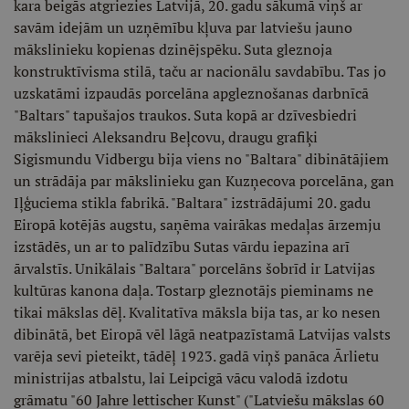
kara beigās atgriezies Latvijā, 20. gadu sākumā viņš ar
savām idejām un uzņēmību kļuva par latviešu jauno
mākslinieku kopienas dzinējspēku. Suta gleznoja
konstruktīvisma stilā, taču ar nacionālu savdabību. Tas jo
uzskatāmi izpaudās porcelāna apgleznošanas darbnīcā
"Baltars" tapušajos traukos. Suta kopā ar dzīvesbiedri
mākslinieci Aleksandru Beļcovu, draugu grafiķi
Sigismundu Vidbergu bija viens no "Baltara" dibinātājiem
un strādāja par mākslinieku gan Kuzņecova porcelāna, gan
Iļģuciema stikla fabrikā. "Baltara" izstrādājumi 20. gadu
Eiropā kotējās augstu, saņēma vairākas medaļas ārzemju
izstādēs, un ar to palīdzību Sutas vārdu iepazina arī
ārvalstīs. Unikālais "Baltara" porcelāns šobrīd ir Latvijas
kultūras kanona daļa. Tostarp gleznotājs pieminams ne
tikai mākslas dēļ. Kvalitatīva māksla bija tas, ar ko nesen
dibinātā, bet Eiropā vēl lāgā neatpazīstamā Latvijas valsts
varēja sevi pieteikt, tādēļ 1923. gadā viņš panāca Ārlietu
ministrijas atbalstu, lai Leipcigā vācu valodā izdotu
grāmatu "60 Jahre lettischer Kunst" ("Latviešu mākslas 60