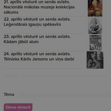
21. aprīlis vēsturē un senās avīzēs.
Nacionālā mākslas muzeja kolekcijas
sākums
22. aprīlis vēsturē un senās avīzēs.
Leģendārais igauņu spēkavīrs
23. aprīlis vēsturē un senās avīzēs.
Kādam jābūt alum
24. aprīlis vēsturē un senās avīzēs.
Tēlnieks Kārlis Jansons un viņa darbi
Reklāma
Tēma
Diena vēsturē