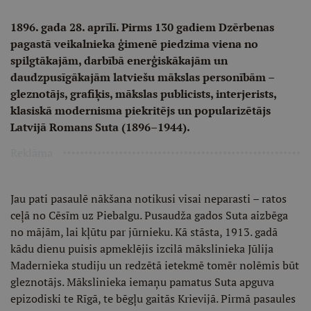
1896. gada 28. aprīlī. Pirms 130 gadiem Dzērbenas
pagastā veikalnieka ģimenē piedzima viena no
spilgtākajām, darbībā enerģiskākajām un
daudzpusīgākajām latviešu mākslas personībām –
gleznotājs, grafiķis, mākslas publicists, interjerists,
klasiskā modernisma piekritējs un popularizētājs
Latvijā Romans Suta (1896–1944).
Reklāma
Jau pati pasaulē nākšana notikusi visai neparasti – ratos
ceļā no Cēsīm uz Piebalgu. Pusaudža gados Suta aizbēga
no mājām, lai kļūtu par jūrnieku. Kā stāsta, 1913. gadā
kādu dienu puisis apmeklējis izcilā mākslinieka Jūlija
Madernieka studiju un redzētā ietekmē tomēr nolēmis būt
gleznotājs. Mākslinieka iemaņu pamatus Suta apguva
epizodiski te Rīgā, te bēgļu gaitās Krievijā. Pirmā pasaules