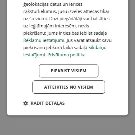
ģeolokācijas datus un ierīces
raksturlielumus. Jūsu izvēles attiecas tikai
uz šo vietni. Daži piegādātāji var balstīties
uz leģitīmajām interesēm, nevis
piekrišanu; jums ir tiesības iebilst sadaļā
Reklāmu iestatījumi
. Jūs varat atsaukt savu
piekrišanu jebkurā laikā sadaļā
Sīkdatņu
iestatījumi
.
Privātuma politika
PIEKRIST VISIEM
ATTEIKTIES NO VISIEM
RĀDĪT DETAĻAS