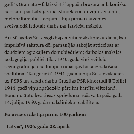
gadi"). Grāmata – faktiski 45 lappušu brošūra ar lakonisku
pārskatu par Latvijas māksliniekiem un viņu veikumu,
melnbaltām ilustrācijām – bija pirmais ārzemēs
svešvalodā izdotais darbs par latviešu mākslu.
Arī 30. gados Suta saglabāja atzīta mākslinieka slavu, kaut
impulsīvā rakstura dēļ pamanījās sabojāt attiecības ar
daudziem agrākajiem domubiedriem; darbojās mākslas
pedagoģijā, publicistikā. 1940. gadā viņš veidoja
scenogrāfiju jau padomju okupācijas laikā iznākušajai
spēlfilmai "Kaugurieši". 1941. gada jūnijā Suta evakuējās
uz PSRS un atrada darbu Gruzijas PSR kinostudijā Tbilisi.
1944. gadā viņu apsūdzēja pārtikas kartīšu viltošanā.
Romanu Sutu bez tiesas sprieduma nošāva tā paša gada
14. jūlijā. 1959. gadā mākslinieku reabilitēja.
Ko avīzes rakstīja pirms 100 gadiem
"Latvis", 1926. gada 28. aprīlī