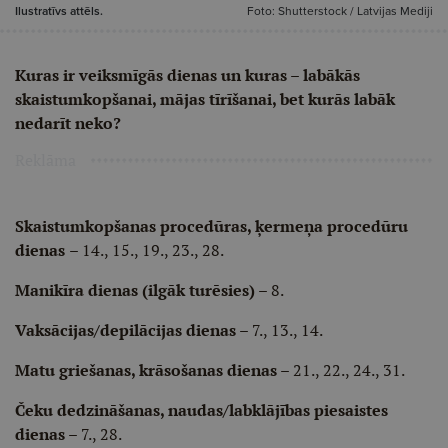
Ilustratīvs attēls.
Foto: Shutterstock / Latvijas Mediji
Kuras ir veiksmīgās dienas un kuras – labākās
skaistumkopšanai, mājas tīrīšanai, bet kurās labāk
nedarīt neko?
Reklāma
Skaistumkopšanas procedūras, ķermeņa procedūru
dienas
– 14., 15., 19., 23., 28.
Manikīra dienas (ilgāk turēsies)
– 8.
Vaksācijas/depilācijas dienas
– 7., 13., 14.
Matu griešanas, krāsošanas dienas
– 21., 22., 24., 31.
Čeku dedzināšanas, naudas/labklājības piesaistes
dienas
– 7., 28.