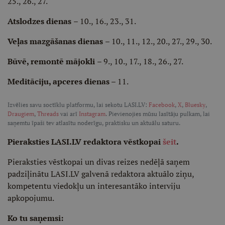
25., 26., 27.
Atslodzes dienas
– 10., 16., 23., 31.
Veļas mazgāšanas dienas
– 10., 11., 12., 20., 27., 29., 30.
Būvē, remontē mājokli
– 9., 10., 17., 18., 26., 27.
Meditāciju, apceres dienas
– 11.
Izvēlies savu soctīklu platformu, lai sekotu LASI.LV:
Facebook
,
X
,
Bluesky
,
Draugiem
,
Threads
vai arī
Instagram
. Pievienojies mūsu lasītāju pulkam, lai
saņemtu īpaši tev atlasītu noderīgu, praktisku un aktuālu saturu.
Pieraksties LASI.LV redaktora vēstkopai
šeit
.
Pieraksties vēstkopai un divas reizes nedēļā saņem
padziļinātu LASI.LV galvenā redaktora aktuālo ziņu,
kompetentu viedokļu un interesantāko interviju
apkopojumu.
Ko tu saņemsi: