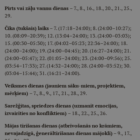
Pirts vai zāļu vannu dienas
– 7., 8., 16., 18., 20., 21., 25.,
29.
Čika (tukšais) laiks
– 7. (17:18–24:00); 8. (24:00–10:27);
10. (08:09–20:39); 12. (13:04–24:00); 13. (24:00–03:03);
15. (00:30–05:30); 17. (04:02–05:23; 22:36–24:00); 18.
(24:00–24:00); 19. (24:00–04:45); 20. (16:27–24:00); 21.
(24:00–05:47); 22. (01:05–24:00); 23. (24:00–09:56); 25.
(03:54–17:33); 27. (14:32–24:00); 28. (24:00–03:52); 30.
(03:04–15:44); 31. (16:21–24:00).
Veiksmes dienas (jauniem sāku-miem, projektiem,
mērķiem)
– 7., 8., 9., 17., 21., 28., 29.
Sarežģītas, spriedzes dienas (uzmanīt emocijas,
izvairīties no konfliktiem)
– 18., 22., 25., 26.
Mājas tīrīšanas dienas (atbrīvošanās no krāmiem,
nevajadzīgā, ģenerāltīrīšanas dienas mājoklī)
– 9., 17.,