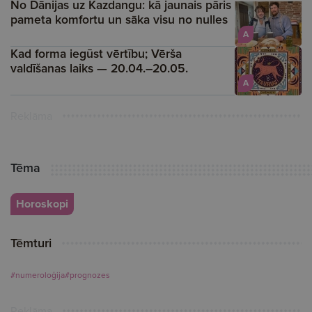
No Dānijas uz Kazdangu: kā jaunais pāris
pameta komfortu un sāka visu no nulles
A
Kad forma iegūst vērtību; Vērša
valdīšanas laiks — 20.04.–20.05.
A
Reklāma
Tēma
Horoskopi
Tēmturi
#numeroloģija
#prognozes
Reklāma