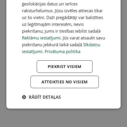
ģeolokācijas datus un ierīces
raksturlielumus. Jūsu izvēles attiecas tikai
uz šo vietni. Daži piegādātāji var balstīties
uz leģitīmajām interesēm, nevis
piekrišanu; jums ir tiesības iebilst sadaļā
Reklāmu iestatījumi
. Jūs varat atsaukt savu
piekrišanu jebkurā laikā sadaļā
Sīkdatņu
iestatījumi
.
Privātuma politika
PIEKRIST VISIEM
ATTEIKTIES NO VISIEM
RĀDĪT DETAĻAS