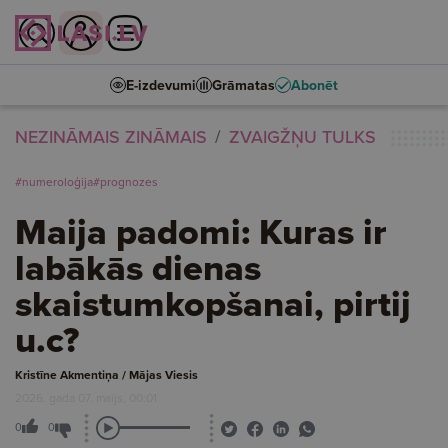
E-izdevumi
Grāmatas
Abonēt
NEZINĀMAIS ZINĀMAIS
ZVAIGŽŅU TULKS
#numeroloģija
#prognozes
Maija padomi: Kuras ir
labākās dienas
skaistumkopšanai, pirtij
u.c?
Kristīne Akmentiņa / Mājas Viesis
2026. gada 07. maijs, 00:01
0
0