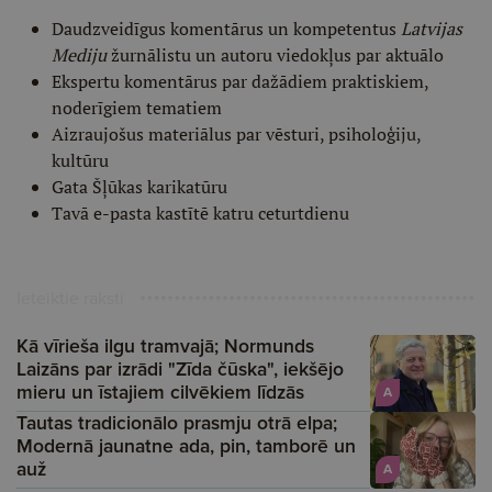
Daudzveidīgus komentārus un kompetentus
Latvijas
Mediju
žurnālistu un autoru viedokļus par aktuālo
Ekspertu komentārus par dažādiem praktiskiem,
noderīgiem tematiem
Aizraujošus materiālus par vēsturi, psiholoģiju,
kultūru
Gata Šļūkas karikatūru
Tavā e-pasta kastītē katru ceturtdienu
Ieteiktie raksti
Kā vīrieša ilgu tramvajā; Normunds
Laizāns par izrādi "Zīda čūska", iekšējo
mieru un īstajiem cilvēkiem līdzās
A
Tautas tradicionālo prasmju otrā elpa;
Modernā jaunatne ada, pin, tamborē un
auž
A