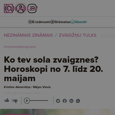
E-izdevumi
Grāmatas
Abonēt
NEZINĀMAIS ZINĀMAIS
ZVAIGŽŅU TULKS
#horoskopi
#prognozes
Ko tev sola zvaigznes?
Horoskopi no 7. līdz 20.
maijam
Kristīne Akmentiņa / Mājas Viesis
2026. gada 07. maijs, 00:01
1
0