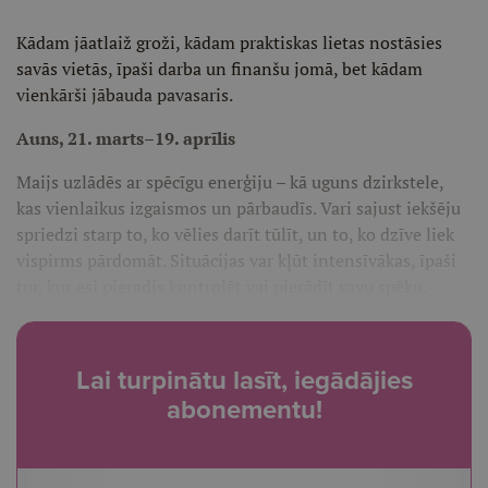
Kādam jāatlaiž groži, kādam praktiskas lietas nostāsies
savās vietās, īpaši darba un finanšu jomā, bet kādam
vienkārši jābauda pavasaris.
Auns, 21. marts–19. aprīlis
Maijs uzlādēs ar spēcīgu enerģiju – kā uguns dzirkstele,
kas vienlaikus izgaismos un pārbaudīs. Vari sajust iekšēju
spriedzi starp to, ko vēlies darīt tūlīt, un to, ko dzīve liek
vispirms pārdomāt. Situācijas var kļūt intensīvākas, īpaši
tur, kur esi pieradis kontrolēt vai pierādīt savu spēku.
Lai turpinātu lasīt, iegādājies
abonementu!