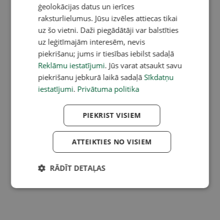
ģeolokācijas datus un ierīces
raksturlielumus. Jūsu izvēles attiecas tikai
uz šo vietni. Daži piegādātāji var balstīties
uz leģitīmajām interesēm, nevis
piekrišanu; jums ir tiesības iebilst sadaļā
Reklāmu iestatījumi
. Jūs varat atsaukt savu
piekrišanu jebkurā laikā sadaļā
Sīkdatņu
iestatījumi
.
Privātuma politika
PIEKRIST VISIEM
ATTEIKTIES NO VISIEM
RĀDĪT DETAĻAS