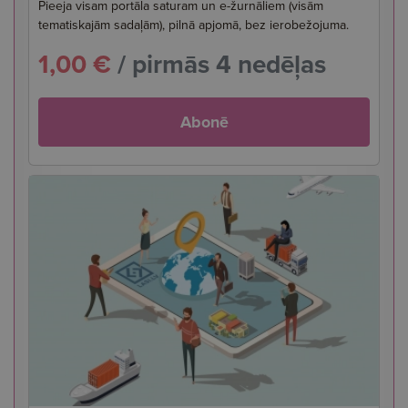
Pieeja visam portāla saturam un e-žurnāliem (visām
tematiskajām sadaļām), pilnā apjomā, bez ierobežojuma.
1,00 €
/ pirmās 4 nedēļas
Abonē