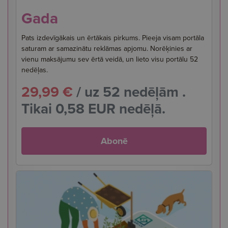
Gada
Pats izdevīgākais un ērtākais pirkums. Pieeja visam portāla
saturam ar samazinātu reklāmas apjomu. Norēķinies ar
vienu maksājumu sev ērtā veidā, un lieto visu portālu 52
nedēļas.
29,99 €
/ uz 52 nedēļām .
Tikai 0,58 EUR nedēļā.
Abonē