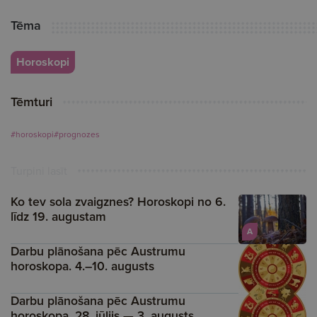
Tēma
Horoskopi
Tēmturi
#horoskopi
#prognozes
Turpini lasīt
Ko tev sola zvaigznes? Horoskopi no 6.
līdz 19. augustam
A
Darbu plānošana pēc Austrumu
horoskopa. 4.–10. augusts
Darbu plānošana pēc Austrumu
horoskopa. 28. jūlijs — 3. augusts