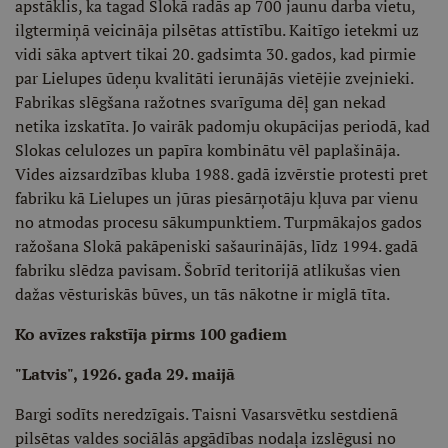
apstāklis, ka tagad Slokā radās ap 700 jaunu darba vietu,
ilgtermiņā veicināja pilsētas attīstību. Kaitīgo ietekmi uz
vidi sāka aptvert tikai 20. gadsimta 30. gados, kad pirmie
par Lielupes ūdeņu kvalitāti ierunājās vietējie zvejnieki.
Fabrikas slēgšana ražotnes svarīguma dēļ gan nekad
netika izskatīta. Jo vairāk padomju okupācijas periodā, kad
Slokas celulozes un papīra kombinātu vēl paplašināja.
Vides aizsardzības kluba 1988. gadā izvērstie protesti pret
fabriku kā Lielupes un jūras piesārņotāju kļuva par vienu
no atmodas procesu sākumpunktiem. Turpmākajos gados
ražošana Slokā pakāpeniski sašaurinājās, līdz 1994. gadā
fabriku slēdza pavisam. Šobrīd teritorijā atlikušas vien
dažas vēsturiskās būves, un tās nākotne ir miglā tīta.
Ko avīzes rakstīja pirms 100 gadiem
"Latvis", 1926. gada 29. maijā
Bargi sodīts neredzīgais. Taisni Vasarsvētku sestdienā
pilsētas valdes sociālās apgādības nodaļa izslēgusi no