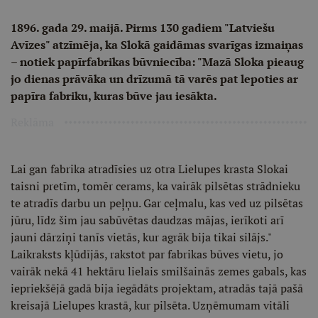
1896. gada 29. maijā. Pirms 130 gadiem "Latviešu
Avīzes" atzīmēja, ka Slokā gaidāmas svarīgas izmaiņas
– notiek papīrfabrikas būvniecība: "Mazā Sloka pieaug
jo dienas prāvāka un drīzumā tā varēs pat lepoties ar
papīra fabriku, kuras būve jau iesākta.
Reklāma
Lai gan fabrika atradīsies uz otra Lielupes krasta Slokai
taisni pretīm, tomēr cerams, ka vairāk pilsētas strādnieku
te atradīs darbu un peļņu. Gar ceļmalu, kas ved uz pilsētas
jūru, līdz šim jau sabūvētas daudzas mājas, ierīkoti arī
jauni dārziņi tanīs vietās, kur agrāk bija tikai silājs."
Laikraksts kļūdījās, rakstot par fabrikas būves vietu, jo
vairāk nekā 41 hektāru lielais smilšainās zemes gabals, kas
iepriekšējā gadā bija iegādāts projektam, atradās tajā pašā
kreisajā Lielupes krastā, kur pilsēta. Uzņēmumam vitāli