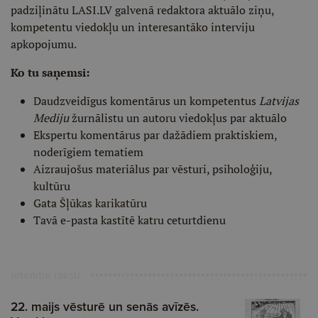
padziļinātu LASI.LV galvenā redaktora aktuālo ziņu,
kompetentu viedokļu un interesantāko interviju
apkopojumu.
Ko tu saņemsi:
Daudzveidīgus komentārus un kompetentus
Latvijas
Mediju
žurnālistu un autoru viedokļus par aktuālo
Ekspertu komentārus par dažādiem praktiskiem,
noderīgiem tematiem
Aizraujošus materiālus par vēsturi, psiholoģiju,
kultūru
Gata Šļūkas karikatūru
Tavā e-pasta kastītē katru ceturtdienu
Ieteiktie raksti
22. maijs vēsturē un senās avīzēs.