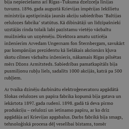
bija nepieciešams arī Rīgas–Tukuma dzelzceļa līnijas
tuvums. 1896. gada augustā Krievijas impērijas Iekšlietu
ministrija apstiprināja jaunās akciju sabiedrības "Baltijas
celulozes fabrika" statūtus. Kā dibinātāji un līdzīpašnieki
uzstājās rinda tolaik labi pazīstamu vietējo vācbaltu
muižnieku un uzņēmēju. Direktora amatu uzticēja
inženierim Arvedam Ungernam fon Šternbergam, savukārt
par kompānijas prezidentu kā lielākais akcionārs kļuva
skotu cilmes vācbaltu inženieris, nākamais Rīgas pilsētas
mērs Džons Armitsteds. Sabiedrības pamatkapitāls bija
pusmiljonu rubļu liels, sadalīts 1000 akcijās, katrā pa 500
rubļiem.
Ar tvaika dzinēju darbinātu elektroģeneratoru apgādātā
Slokas celulozes un papīra fabrika kopumā bija gatava un
iekārtota 1897. gada rudenī. 1898. gadā tā deva pirmo
produkciju – celulozi un ietinamo papīru, ar ko drīz
apgādāja arī Krievijas apgabalus. Darbs fabrikā bija smags,
tehnoloģiskā procesa dēļ veselībai bīstams, tomēr