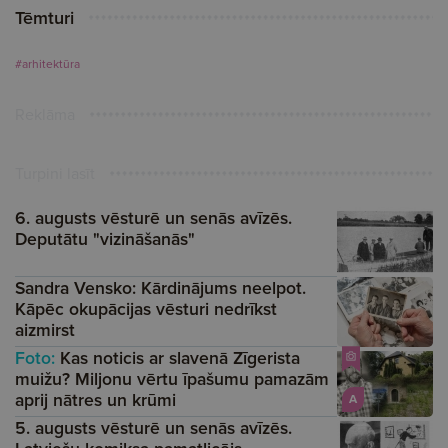
Tēmturi
#arhitektūra
Reklāma
Turpini lasīt
6. augusts vēsturē un senās avīzēs.
Deputātu "vizināšanās"
Sandra Vensko: Kārdinājums neelpot.
Kāpēc okupācijas vēsturi nedrīkst
aizmirst
Foto:
Kas noticis ar slavenā Zīgerista
muižu? Miljonu vērtu īpašumu pamazām
aprij nātres un krūmi
A
5. augusts vēsturē un senās avīzēs.