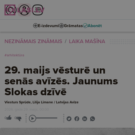
E-izdevumi
Grāmatas
Abonēt
NEZINĀMAIS ZINĀMAIS
LAIKA MAŠĪNA
#arhitektūra
29. maijs vēsturē un
senās avīzēs. Jaunums
Slokas dzīvē
Viesturs Sprūde, Lilija Limane / Latvijas Avīze
2026. gada 29. maijs, 00:00
0
0