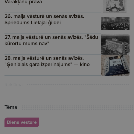
Varakļānu prāva
26. maijs vēsturē un senās avīzēs.
Spriedums Lielajai ģildei
27. maijs vēsturē un senās avīzēs. "Šādu
kūrortu mums nav"
28. maijs vēsturē un senās avīzēs.
"Ģeniālais gara izperinājums" — kino
Reklāma
Tēma
Diena vēsturē