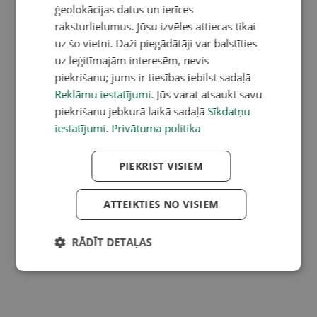
ģeolokācijas datus un ierīces
raksturlielumus. Jūsu izvēles attiecas tikai
uz šo vietni. Daži piegādātāji var balstīties
uz leģitīmajām interesēm, nevis
piekrišanu; jums ir tiesības iebilst sadaļā
Reklāmu iestatījumi
. Jūs varat atsaukt savu
piekrišanu jebkurā laikā sadaļā
Sīkdatņu
iestatījumi
.
Privātuma politika
PIEKRIST VISIEM
ATTEIKTIES NO VISIEM
RĀDĪT DETAĻAS