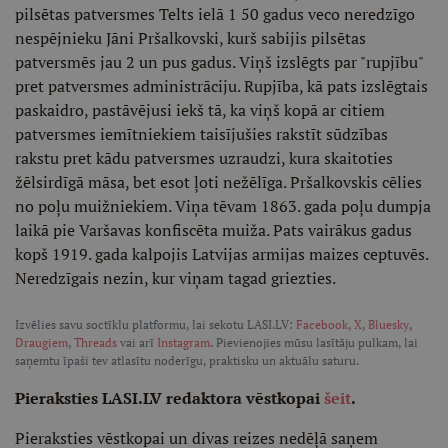
pilsētas patversmes Telts ielā 1 50 gadus veco neredzīgo
nespējnieku Jāni Pršalkovski, kurš sabijis pilsētas
patversmēs jau 2 un pus gadus. Viņš izslēgts par "rupjību"
pret patversmes administrāciju. Rupjība, kā pats izslēgtais
paskaidro, pastāvējusi iekš tā, ka viņš kopā ar citiem
patversmes iemītniekiem taisījušies rakstīt sūdzības
rakstu pret kādu patversmes uzraudzi, kura skaitoties
žēlsirdīgā māsa, bet esot ļoti nežēlīga. Pršalkovskis cēlies
no poļu muižniekiem. Viņa tēvam 1863. gada poļu dumpja
laikā pie Varšavas konfiscēta muiža. Pats vairākus gadus
kopš 1919. gada kalpojis Latvijas armijas maizes ceptuvēs.
Neredzīgais nezin, kur viņam tagad griezties.
Izvēlies savu soctīklu platformu, lai sekotu LASI.LV:
Facebook
,
X
,
Bluesky
,
Draugiem
,
Threads
vai arī
Instagram
. Pievienojies mūsu lasītāju pulkam, lai
saņemtu īpaši tev atlasītu noderīgu, praktisku un aktuālu saturu.
Pieraksties LASI.LV redaktora vēstkopai
šeit
.
Pieraksties vēstkopai un divas reizes nedēļā saņem