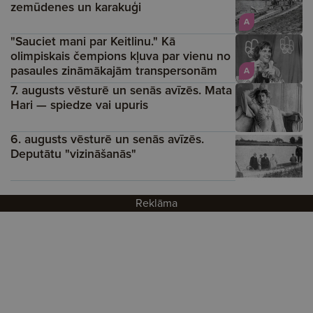
zemūdenes un karakuģi
A
"Sauciet mani par Keitlinu." Kā
olimpiskais čempions kļuva par vienu no
pasaules zināmākajām transpersonām
A
7. augusts vēsturē un senās avīzēs. Mata
Hari — spiedze vai upuris
6. augusts vēsturē un senās avīzēs.
Deputātu "vizināšanās"
Reklāma