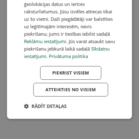
ģeolokācijas datus un ierīces
raksturlielumus. Jūsu izvēles attiecas tikai
uz šo vietni. Daži piegādātāji var balstīties
uz leģitīmajām interesēm, nevis
piekrišanu; jums ir tiesības iebilst sadaļā
Reklāmu iestatījumi
. Jūs varat atsaukt savu
piekrišanu jebkurā laikā sadaļā
Sīkdatņu
iestatījumi
.
Privātuma politika
PIEKRIST VISIEM
ATTEIKTIES NO VISIEM
RĀDĪT DETAĻAS