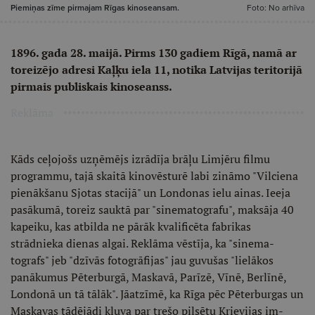
Piemiņas zīme pirmajam Rīgas kinoseansam.
Foto: No arhīva
1896. gada 28. maijā. Pirms 130 gadiem Rīgā, namā ar
torei­zējo adresi Kaļķu iela 11, notika Latvi­jas teritorijā
pirmais publiskais kinose­anss.
Reklāma
Kāds ceļojošs uzņēmējs izrādīja brāļu Limjēru filmu
programmu, tajā skaitā kinovēsturē labi zināmo "Vilcie­na
pienākšanu Sjotas stacijā" un Lon­donas ielu ainas. Ieeja
pasākumā, to­reiz sauktā par "sinematografu", mak­sāja 40
kapeiku, kas atbilda ne pārāk kvalificēta fabrikas
strādnieka dienas algai. Reklāma vēstīja, ka "sinema­
tografs" jeb "dzīvās fotogrāfijas" jau guvušas "lielākos
panākumus Pēter­burgā, Maskavā, Parīzē, Vīnē, Berlīnē,
Londonā un tā tālāk". Jāatzīmē, ka Rīga pēc Pēterburgas un
Maskavas tādējā­di kļuva par trešo pilsētu Krievijas im­