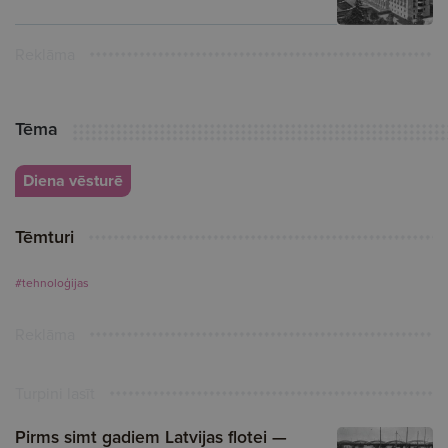
Reklāma
Tēma
Diena vēsturē
Tēmturi
#tehnoloģijas
Reklāma
Turpini lasīt
Pirms simt gadiem Latvijas flotei —