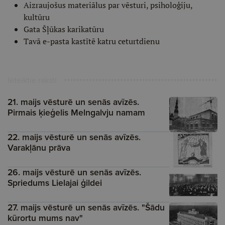
Aizraujošus materiālus par vēsturi, psiholoģiju,
kultūru
Gata Šļūkas karikatūru
Tavā e-pasta kastītē katru ceturtdienu
Ieteiktie raksti
21. maijs vēsturē un senās avīzēs.
Pirmais ķieģelis Melngalvju namam
22. maijs vēsturē un senās avīzēs.
Varakļānu prāva
26. maijs vēsturē un senās avīzēs.
Spriedums Lielajai ģildei
27. maijs vēsturē un senās avīzēs. "Šādu
kūrortu mums nav"