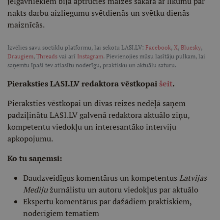
jelgavniekiem bija aptrūcies maizes sakarā ar likumu par
nakts darbu aizliegumu svētdienās un svētku dienās
maiznīcās.
Izvēlies savu soctīklu platformu, lai sekotu LASI.LV:
Facebook
,
X
,
Bluesky
,
Draugiem
,
Threads
vai arī
Instagram
. Pievienojies mūsu lasītāju pulkam, lai
saņemtu īpaši tev atlasītu noderīgu, praktisku un aktuālu saturu.
Pieraksties LASI.LV redaktora vēstkopai
šeit
.
Pieraksties vēstkopai un divas reizes nedēļā saņem
padziļinātu LASI.LV galvenā redaktora aktuālo ziņu,
kompetentu viedokļu un interesantāko interviju
apkopojumu.
Ko tu saņemsi:
Daudzveidīgus komentārus un kompetentus
Latvijas
Mediju
žurnālistu un autoru viedokļus par aktuālo
Ekspertu komentārus par dažādiem praktiskiem,
noderīgiem tematiem