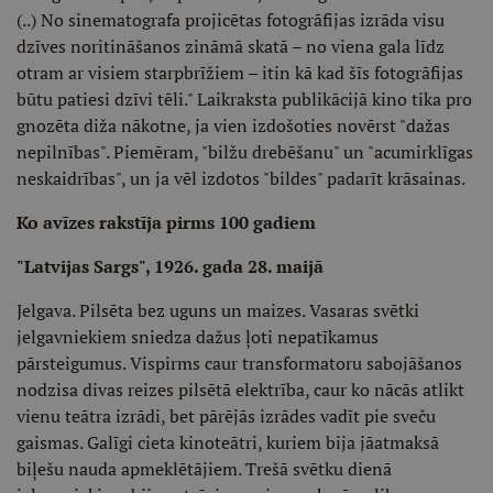
(..) No sinema­tografa projicētas fotogrāfijas izrāda visu
dzīves noritināšanos zināmā ska­tā – no viena gala līdz
otram ar visiem starpbrīžiem – itin kā kad šīs fotogrā­fijas
būtu patiesi dzīvi tēli." Laikraksta publikācijā kino tika pro
gnozēta di­ža nākotne, ja vien izdošoties novērst "dažas
nepilnības". Piemēram, "bilžu drebēšanu" un "acumirklīgas
neskaid­rības", un ja vēl izdotos "bildes" padarīt krāsainas.
Ko avīzes rakstīja pirms 100 gadiem
"Latvijas Sargs", 1926. gada 28. maijā
Jelgava. Pilsēta bez uguns un maizes. Vasaras svētki
jelgavniekiem sniedza dažus ļoti nepatīkamus
pārsteigumus. Vispirms caur transformatoru sabojāšanos
nodzisa divas reizes pilsētā elektrība, caur ko nācās atlikt
vienu teātra izrādi, bet pārējās izrādes vadīt pie sveču
gaismas. Galīgi cieta kinoteātri, kuriem bija jāatmaksā
biļešu nauda apmeklētājiem. Trešā svētku dienā