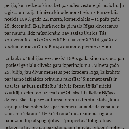
pērijā, kur redzēts kino, bet pasaules vēsturē pirmais brāļu
Ogista un Luija Limjēru kinodemonstrējums Parīzē bi­ja
noticis 1895. gada 22. martā, komer­ciālais – tā paša gada
28. decembrī. Ēka, kurā notika pirmais Rīgas kinose­anss
par naudu, līdz mūsdienām nav saglabājusies. Tās
aptuvenajā atraša­nās vietā Līvu laukumā 2016. gadā uz­
stādīja tēlnieka Ģirta Burvja darināto piemiņas zīmi.
Laikraksts "Baltijas Vēstnesis" 1896. gadā kino nosauca par
"patiesi ģeniālu cilvēka gara izperinājumu". Minētā ga­da
25. jūlijā, jau divus mēnešus pēc iz­rādēm Rīgā, laikraksts
par jauno izklai­des brīnumu rakstīja: "Sinematografs ir
aparāts, ar kura palīdzību "dzīvās fotogrāfijās" priekš
skatītāju acīm top uzvesti dažādi skati iz ikdienišķīgas
dzīves. Skatītāji sēž ar tumšu drānu iz­tērptā istabā, kura
viņu priekšā nobei­dzas par piemēru ar audekla gabalu tā
saucamo "ekrānu". Uz šī "ekrāna" nu ar sinematografa
palīdzību top atspoguļotas – "projicētas" fotogrāfijas –
līdzīgi kā tas pie jau pazīstamajām "miglas bildēm" notiek.