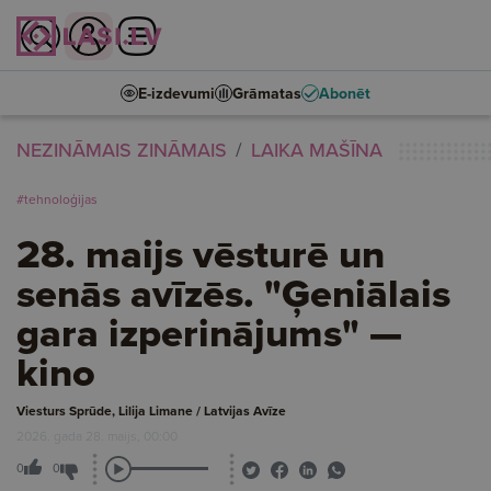
E-izdevumi
Grāmatas
Abonēt
NEZINĀMAIS ZINĀMAIS
LAIKA MAŠĪNA
#tehnoloģijas
28. maijs vēsturē un
senās avīzēs. "Ģeniālais
gara izperinājums" —
kino
Viesturs Sprūde, Lilija Limane / Latvijas Avīze
2026. gada 28. maijs, 00:00
0
0