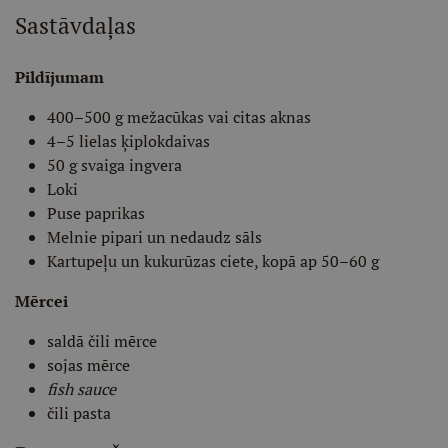
Sastāvdaļas
Pildījumam
400–500 g mežacūkas vai citas aknas
4–5 lielas ķiplokdaivas
50 g svaiga ingvera
Loki
Puse paprikas
Melnie pipari un nedaudz sāls
Kartupeļu un kukurūzas ciete, kopā ap 50–60 g
Mērcei
saldā čili mērce
sojas mērce
fish sauce
čili pasta