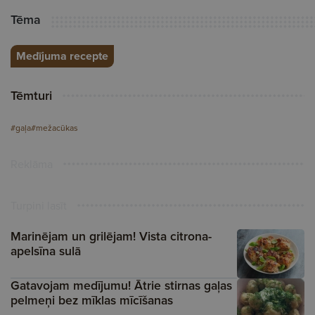
Tēma
Medījuma recepte
Tēmturi
#gaļa
#mežacūkas
Reklāma
Turpini lasīt
Marinējam un grilējam! Vista citrona-
apelsīna sulā
Gatavojam medījumu! Ātrie stirnas gaļas
pelmeņi bez mīklas mīcīšanas