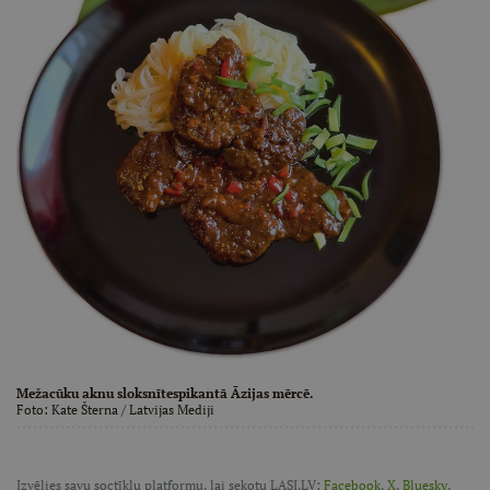
Mežacūku aknu sloksnītespikantā Āzijas mērcē.
Foto:
Kate Šterna
/ Latvijas Mediji
Izvēlies savu soctīklu platformu, lai sekotu LASI.LV:
Facebook
,
X
,
Bluesky
,