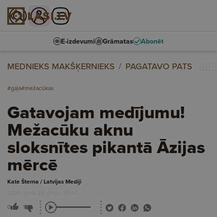
E-izdevumi
Grāmatas
Abonēt
MEDNIEKS MAKŠĶERNIEKS
PAGATAVO PATS
#gaļa
#mežacūkas
Gatavojam medījumu!
Mežacūku aknu
sloksnītes pikantā Āzijas
mērcē
Kate Šterna / Latvijas Mediji
2026. gada 28. jūnijs, 00:00
0
1