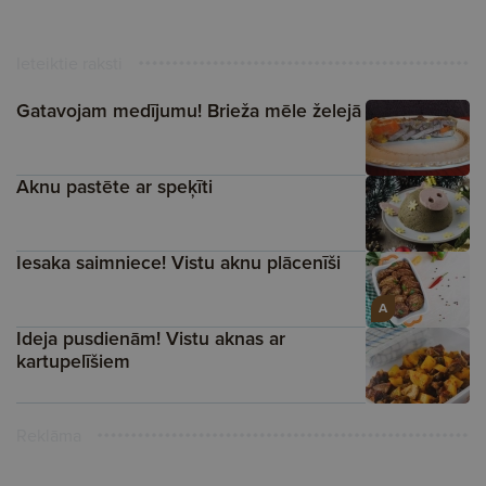
Ieteiktie raksti
Gatavojam medījumu! Brieža mēle želejā
Aknu pastēte ar speķīti
Iesaka saimniece! Vistu aknu plācenīši
A
Ideja pusdienām! Vistu aknas ar
kartupelīšiem
Reklāma