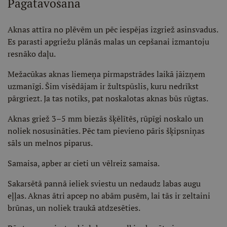
Pagatavošana
Aknas attīra no plēvēm un pēc iespējas izgriež asinsvadus.
Es parasti apgriežu plānās malas un cepšanai izmantoju
resnāko daļu.
Mežacūkas aknas liemeņa pirmapstrādes laikā jāizņem
uzmanīgi. Šim visēdājam ir žultspūslis, kuru nedrīkst
pārgriezt. Ja tas notiks, pat noskalotas aknas būs rūgtas.
Aknas griež 3–5 mm biezās šķēlītēs, rūpīgi noskalo un
noliek nosusināties. Pēc tam pievieno pāris šķipsniņas
sāls un melnos piparus.
Samaisa, apber ar cieti un vēlreiz samaisa.
Sakarsētā pannā ieliek sviestu un nedaudz labas augu
eļļas. Aknas ātri apcep no abām pusēm, lai tās ir zeltaini
brūnas, un noliek traukā atdzesēties.