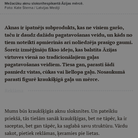
Mežacūku aknu sloksnītespikantā Āzijas mērcē.
Foto: Kate Šterna / Latvijas Mediji
Aknas ir īpatnējs subprodukts, kas ne visiem garšo,
taču ir daudz dažādu pagatavošanas veidu, un kāds no
tiem noteikti apmierinās arī noliedzēja prasīgo gaumi.
Šoreiz izmēģināju fikso ideju, kas balstīta Āzijas
virtuves vienā no tradicionālajiem gaļas
pagatavošanas veidiem. Tiesa gan, parasti šādi
pasniedz vistas, cūkas vai liellopa gaļu. Nosaukumā
parasti figurē kraukšķīgā gaļa un mērce.
Reklāma
Mums būs kraukšķīgās aknu sloksnītes. Un pateikšu
priekšā, tās tiešām sanāk kraukšķīgas, bet ne tāpēc, ka ir
saceptas, bet gan tāpēc, ka saglabā savu struktūru. Vārdu
sakot, pietiek reklāmas, ķeramies pie lietas.