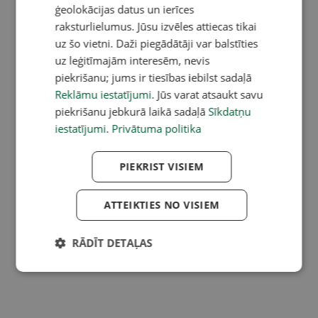
ģeolokācijas datus un ierīces
raksturlielumus. Jūsu izvēles attiecas tikai
uz šo vietni. Daži piegādātāji var balstīties
uz leģitīmajām interesēm, nevis
piekrišanu; jums ir tiesības iebilst sadaļā
Reklāmu iestatījumi
. Jūs varat atsaukt savu
piekrišanu jebkurā laikā sadaļā
Sīkdatņu
iestatījumi
.
Privātuma politika
PIEKRIST VISIEM
ATTEIKTIES NO VISIEM
RĀDĪT DETAĻAS