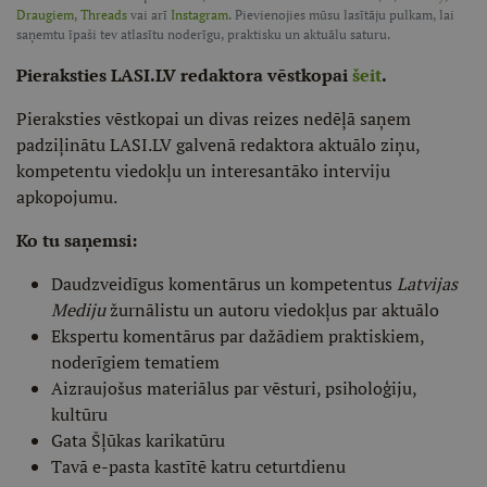
Draugiem
,
Threads
vai arī
Instagram
. Pievienojies mūsu lasītāju pulkam, lai
saņemtu īpaši tev atlasītu noderīgu, praktisku un aktuālu saturu.
Pieraksties LASI.LV redaktora vēstkopai
šeit
.
Pieraksties vēstkopai un divas reizes nedēļā saņem
padziļinātu LASI.LV galvenā redaktora aktuālo ziņu,
kompetentu viedokļu un interesantāko interviju
apkopojumu.
Ko tu saņemsi:
Daudzveidīgus komentārus un kompetentus
Latvijas
Mediju
žurnālistu un autoru viedokļus par aktuālo
Ekspertu komentārus par dažādiem praktiskiem,
noderīgiem tematiem
Aizraujošus materiālus par vēsturi, psiholoģiju,
kultūru
Gata Šļūkas karikatūru
Tavā e-pasta kastītē katru ceturtdienu