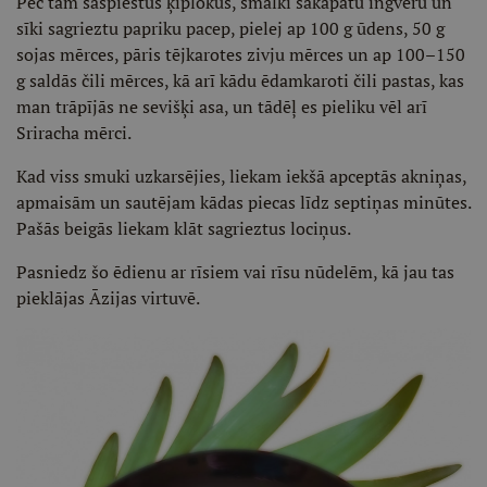
Pēc tam saspiestus ķiplokus, smalki sakapātu ingveru un
sīki sagrieztu papriku pacep, pielej ap 100 g ūdens, 50 g
sojas mērces, pāris tējkarotes zivju mērces un ap 100–150
g saldās čili mērces, kā arī kādu ēdamkaroti čili pastas, kas
man trāpījās ne sevišķi asa, un tādēļ es pieliku vēl arī
Sriracha mērci.
Kad viss smuki uzkarsējies, liekam iekšā apceptās akniņas,
apmaisām un sautējam kādas piecas līdz septiņas minūtes.
Pašās beigās liekam klāt sagrieztus lociņus.
Pasniedz šo ēdienu ar rīsiem vai rīsu nūdelēm, kā jau tas
pieklājas Āzijas virtuvē.