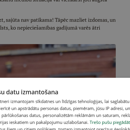
zt, sajūta nav patīkama! Tāpēc mazliet izdomas, un
lsts, ko nepieciešamības gadījumā varēs ātri
ūsu datu izmantošana
eri izmantojam sīkdatnes un līdzīgas tehnoloģijas, lai saglabātu
 ierīcē un apstrādātu personas datus, piemēram, jūsu IP adresi, un
un pārlūkošanas datus, personalizētām reklāmām un saturam, rek
orijas ieskatiem un pakalpojumu uzlabošanai.
Trešo pušu piegādāt
tus šiem un citiem nolūkiem, tostarp izmantojot precīzus ģeolokā