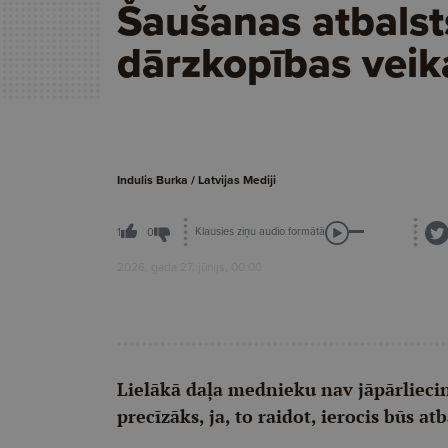
Šaušanas atbals
dārzkopības veik
Indulis Burka / Latvijas Mediji
Klausies ziņu audio formātā
1
0
2026. gada 27. jūnijs, 00:00
Lielākā daļa mednieku nav jāpārliecin
precīzāks, ja, to raidot, ierocis būs atb