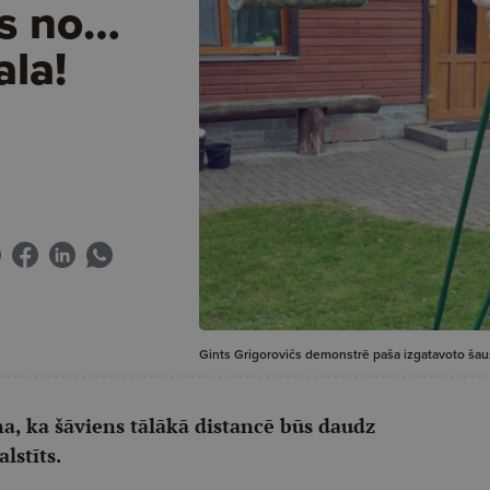
ts no…
ala!
Gints Grigorovičs demonstrē paša izgatavoto šau
a, ka šāviens tālākā distancē būs daudz
alstīts.