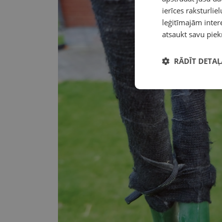
ierīces raksturliel
leģitīmajām intere
atsaukt savu piek
RĀDĪT DETAĻ