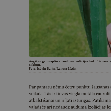
Augšējos galus aptin ar auduma izolācijas lenti. Tā ierocis
aukliņu.
Foto:
Indulis Burka
/ Latvijas Mediji
Par pamatu ņēmu četru punktu šaušanas a
veikala. Tās ir tievas viegla metāla caurul
atbalstīšanai un ir ļoti izturīgas. Patīkam
vajadzēs arī nedaudz auduma izolācijas len