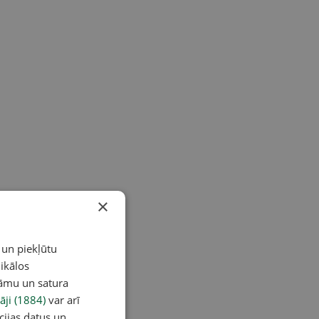
×
 un piekļūtu
ikālos
lāmu un satura
āji (1884)
var arī
cijas datus un