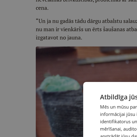
cena.
“Un ja nu gadās tādu dārgu atbalstu salau
nu man ir vienkāršs un ērts šaušanas atba
izgatavot no jauna.
Atbildīga j
Mēs un mūsu partn
informācijai jūsu
identifikatorus 
mērīšanai, audit
apstrādāt jūsu da