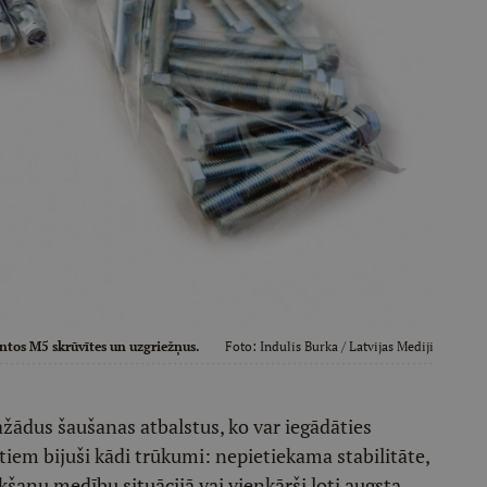
antos M5 skrūvītes un uzgriežņus.
Foto:
Indulis Burka
/ Latvijas Mediji
ažādus šaušanas atbalstus, ko var iegādāties
iem bijuši kādi trūkumi: nepietiekama stabilitāte,
šanu medību situācijā vai vienkārši ļoti augsta