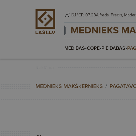
16.1 °C
P. 07.08
Alfrēds, Fredis, Mad
MEDNIEKS MA
MEDĪBAS
•
COPE
•
PIE DABAS
•
PAG
Reklāma
MEDNIEKS MAKŠĶERNIEKS
PAGATAVO