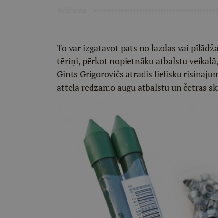
Reklāma
To var izgatavot pats no lazdas vai pīlādža
tēriņi, pērkot nopietnāku atbalstu veikalā, b
Gints Grigorovičs atradis lielisku risināj
attēlā redzamo augu atbalstu un četras skr