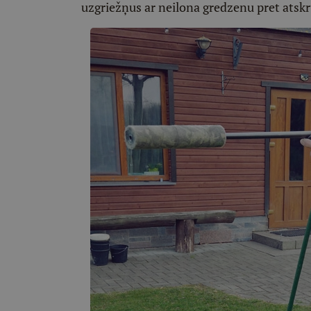
uzgriežņus ar neilona gredzenu pret atsk