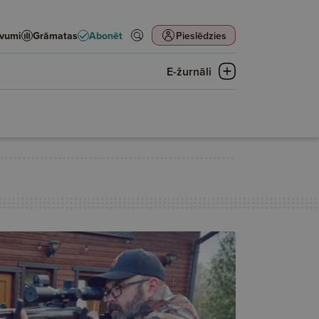
evumi
Grāmatas
Abonēt
Pieslēdzies
E-žurnāli