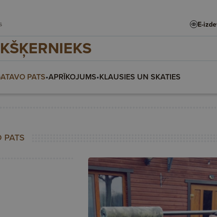
ars
E-izd
KŠĶERNIEKS
ATAVO PATS
•
APRĪKOJUMS
•
KLAUSIES UN SKATIES
 PATS