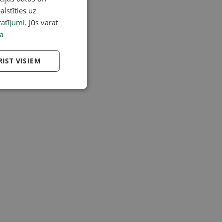
alstīties uz
atījumi
. Jūs varat
a
RIST VISIEM