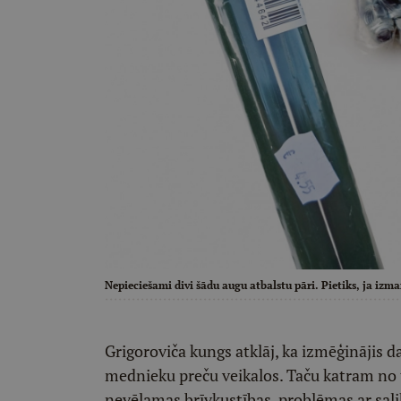
Nepieciešami divi šādu augu atbalstu pāri. Pietiks, ja izm
Grigoroviča kungs atklāj, ka izmēģinājis d
mednieku preču veikalos. Taču katram no t
nevēlamas brīvkustības, problēmas ar salik