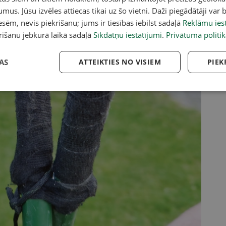
umus. Jūsu izvēles attiecas tikai uz šo vietni. Daži piegādātāji var b
sēm, nevis piekrišanu; jums ir tiesības iebilst sadaļā
Reklāmu iest
rišanu jebkurā laikā sadaļā
Sīkdatņu iestatījumi
.
Privātuma politik
AS
ATTEIKTIES NO VISIEM
PIEK