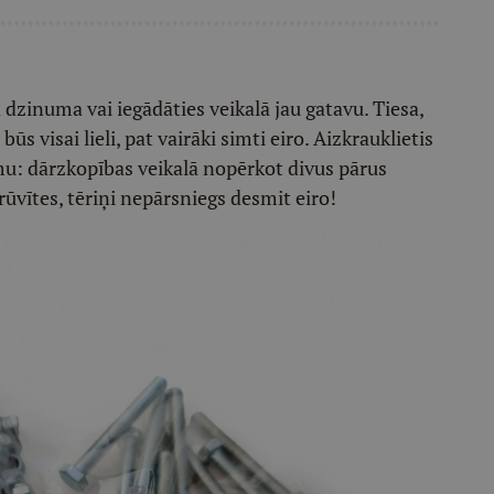
 dzinuma vai iegādāties veikalā jau gatavu. Tiesa,
ūs visai lieli, pat vairāki simti eiro. Aizkrauklietis
umu: dārzkopības veikalā nopērkot divus pārus
ūvītes, tēriņi nepārsniegs desmit eiro!