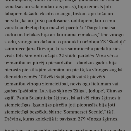
izmaksas un sala nodarītais posts), bija iemesls ļoti
labajiem dažādu eksotisko augu, toskait aprikožu un
persiku, kā arī ķiršu pārdošanas rādītājiem, kuru cenu
vairāki audzētāji bija mazliet pacēluši. "Dārgāk maksā
kūdra un lielākas bija arī kurināmā izmaksas," teic vīnogu
stādu, vīnogu un dažādu to produktu ražotāja ZS "Skāduļi"
saimniece Jana Drēviņa, kuras saimniecība piedalījusies
visās līdz šim notikušajās 22 stādu parādēs. Viņa vērsa
uzmanību uz pircēju piesardzību – daudzus gadus bija
pierasts pie siltajām ziemām un pie tā, ka vīnogas aug kā
dienvidu zemēs. "Cilvēki šajā gadā vairāk pievērš
uzmanību vīnogu ziemcietībai, nevis ogu lielumam vai
garšas īpašībām. Latvijas šķirnes 'Zilga', 'Jodupe', 'Cīravas
agrā', Paula Sukatnieka šķirnes, kā arī vēl citas šķirnes ir
ziemcietīgas. Igaunijas pircēju ļoti pieprasīta bija ļoti
ziemcietīgā bezsēklu šķirne 'Sommerset Seedle'," tā J.
Drēviņa, kuras kolekcijā ir pavisam 279 vīnogu šķirnes.
Viņa teic, ka aizvadītā gadatirgus pārsteigums bija daudzu