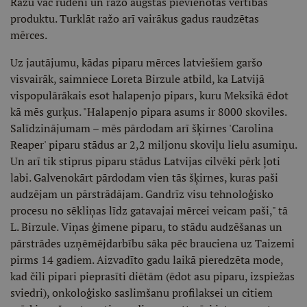
Ražu vāc rudenī un ražo augstas pievienotās vērtības
produktu. Turklāt ražo arī vairākus gadus raudzētas
mērces.
Uz jautājumu, kādas piparu mērces latviešiem garšo
visvairāk, saimniece Loreta Birzule atbild, ka Latvijā
vispopulārākais esot halapenjo pipars, kuru Meksikā ēdot
kā mēs gurķus. "Halapenjo pipara asums ir 8000 skoviles.
Salīdzinājumam – mēs pārdodam arī šķirnes 'Carolina
Reaper' piparu stādus ar 2,2 miljonu skoviļu lielu asumiņu.
Un arī tik stiprus piparu stādus Latvijas cilvēki pērk ļoti
labi. Galvenokārt pārdodam vien tās šķirnes, kuras paši
audzējam un pārstrādājam. Gandrīz visu tehnoloģisko
procesu no sēkliņas līdz gatavajai mērcei veicam paši," tā
L. Birzule. Viņas ģimene piparu, to stādu audzēšanas un
pārstrādes uzņēmējdarbību sāka pēc brauciena uz Taizemi
pirms 14 gadiem. Aizvadīto gadu laikā pieredzēta mode,
kad čili pipari pieprasīti diētām (ēdot asu piparu, izspiežas
sviedri), onkoloģisko saslimšanu profilaksei un citiem