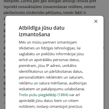
mērķiem. Loreta pati gan diezgan atturīgi izturas pret
iepriekš nosauktajiem izmantošanas veidiem, neesot
pārliecinošu zinātnisko pētījumu, tomēr fakti ir
neapgāžami: čili piparus izmanto medicīnā, kosmētikā un
×
arī …policijā – asaru gāzē ļaundaru nomierināšanai. Asas
Atbildīga jūsu datu
garšas iecienījuši arī jaunieši. No audzētāja skatpunkta –
izmantošana
jo asāks pipars, jo tas untumaināks un to grūtāk audzēt.
Asajiem pipariem ir ilgāks veģetācijas laiks nekā to mazāk
Mēs un mūsu partneri izmantojam
asajiem brāļiem. "Katram piparam ir sava garša. Cilvēki čili
sīkdatnes un līdzīgas tehnoloģijas, lai
piparus izvēlas pēc stipruma un pēc garšas.
saglabātu un piekļūtu informācijai jūsu
Visinteresantāk ir, ka toleranci pret garšas asumu var
ierīcē un apstrādātu personas datus,
uztrenēt. Sāk ar mazāku stiprumu un gribas aizvien asāku.
piemēram, jūsu IP adresi, unikālos
Tā solīti pa solītim nonāk līdz diviem miljoniem skoviles
identifikatorus un pārlūkošanas datus,
skalā," tā L. Birzule. Viņa aicina būt uzmanīgiem piparu
personalizētām reklāmām un saturam,
gatavošanā tāpēc, ka, tiem nonākot acīs, var būt
reklāmu un satura mērīšanai, auditorijas
neatgriezenisks kaitējums. Saimnieki savus audzētos
ieskatiem un pakalpojumu uzlabošanai.
piparus pārstrādā aizsargmaskās.
Trešo pušu piegādātāji (1884)
var arī
apstrādāt jūsu datus šiem un citiem
"Latvijas Avīzes" aptaujātie Stādu parādes apmeklētāji,
nolūkiem, tostarp izmantojot precīzus