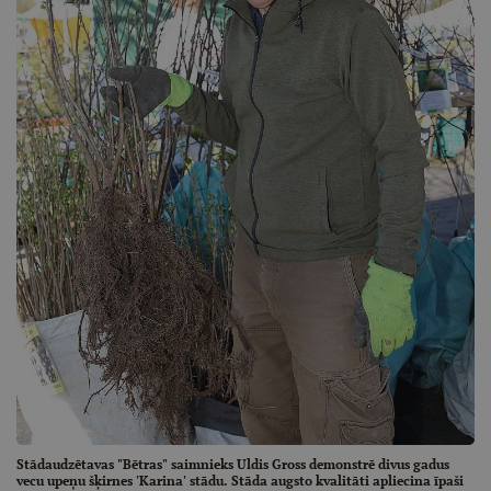
Stādaudzētavas "Bētras" saimnieks Uldis Gross demonstrē divus gadus
vecu upeņu šķirnes 'Karina' stādu. Stāda augsto kvalitāti apliecina īpaši