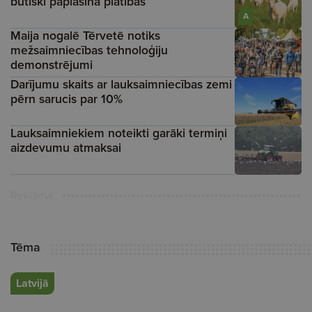
būtiski paplašina platības
A
Maija nogalē Tērvetē notiks
mežsaimniecības tehnoloģiju
demonstrējumi
Darījumu skaits ar lauksaimniecības zemi
pērn sarucis par 10%
Lauksaimniekiem noteikti garāki termiņi
aizdevumu atmaksai
Reklāma
Tēma
Latvijā