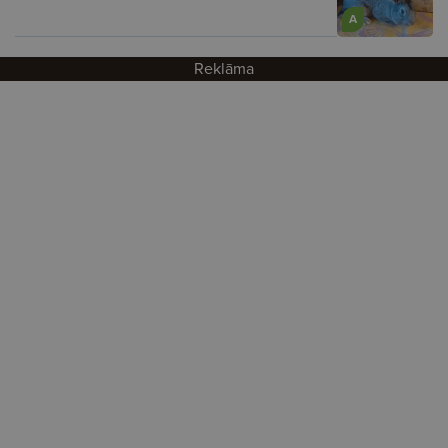
A
Reklāma