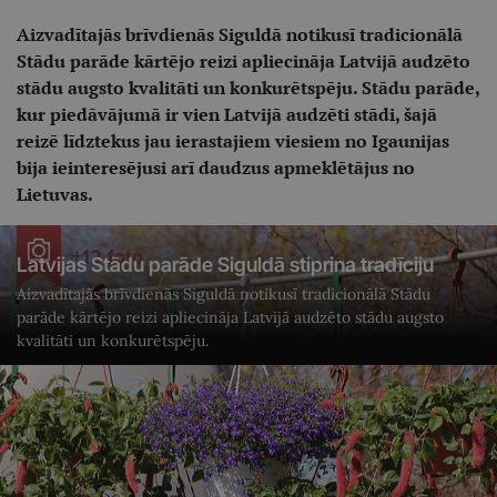
Aizvadītajās brīvdienās Siguldā notikusī tradicionālā
Stādu parāde kārtējo reizi apliecināja Latvijā audzēto
stādu augsto kvalitāti un konkurētspēju. Stādu parāde,
kur piedāvājumā ir vien Latvijā audzēti stādi, šajā
reizē līdztekus jau ierastajiem viesiem no Igaunijas
bija ieinteresējusi arī daudzus apmeklētājus no
Lietuvas.
+12 foto
Latvijas Stādu parāde Siguldā stiprina tradīciju
Aizvadītajās brīvdienās Siguldā notikusī tradicionālā Stādu
parāde kārtējo reizi apliecināja Latvijā audzēto stādu augsto
kvalitāti un konkurētspēju.