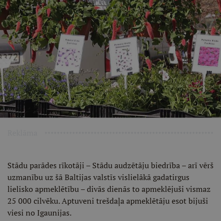
Reklāma
Stādu parādes rīkotāji – Stādu audzētāju biedrība – arī vērš
uzmanību uz šā Baltijas valstīs vislielākā gadatirgus
lielisko apmeklētību – divās dienās to apmeklējuši vismaz
25 000 cilvēku. Aptuveni trešdaļa apmeklētāju esot bijuši
viesi no Igaunijas.