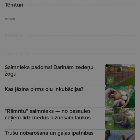
Tēmturi
#stādi
Reklāma
Turpini lasīt
Saimnieka padoms! Darinām zedeņu
žogu
A
Kas jāzina pirms olu inkubācijas?
A
"Rāmrītu" saimnieks — no pasaules
ceļiem līdz medus biznesam laukos
A
Trušu nobarošana un gaļas īpatnības