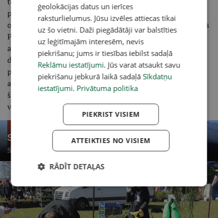
toskait arī tie, kas gadatirgū bija pirmo reizi, bija priecīgi
ģeolokācijas datus un ierīces
par saulaino laiku, plašo sortimentu un pasākuma labo
raksturlielumus. Jūsu izvēles attiecas tikai
organizāciju. Savukārt Salaspils stādu audzētājs Raimonds
uz šo vietni. Daži piegādātāji var balstīties
Petrovskis, kas piedāvā arī dažādus eksotiskos stādus,
uz leģitīmajām interesēm, nevis
augstu vērtēja pasākuma saimniecisko komponenti:
piekrišanu; jums ir tiesības iebilst sadaļā
dalībniekiem nebūtu izdevīgi mērot lielu attālumu uz
Reklāmu iestatījumi
. Jūs varat atsaukt savu
pieticīgi apmeklētu gadatirgu, bet Stādu parāde
piekrišanu jebkurā laikā sadaļā
Sīkdatņu
attaisnojusi cerības. R. Petrovskis aicināja lēmējus rīkot
iestatījumi
.
Privātuma politika
šāda mēroga augsta līmeņa pasākumus ar dažādu valstu
viesu piedalīšanos arī citās nozarēs un iespējami vairāk.
PIEKRIST VISIEM
+90 foto
Stādu parāde Siguldā
ATTEIKTIES NO VISIEM
Siguldas Svētku laukumā 22. Latvijas Stādu parāde.
RĀDĪT DETAĻAS