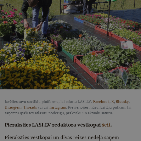
Izvēlies savu soctīklu platformu, lai sekotu LASI.LV:
Facebook
,
X
,
Bluesky
,
Draugiem
,
Threads
vai arī
Instagram
. Pievienojies mūsu lasītāju pulkam, lai
saņemtu īpaši tev atlasītu noderīgu, praktisku un aktuālu saturu.
Pieraksties LASI.LV redaktora vēstkopai
šeit
.
Pieraksties vēstkopai un divas reizes nedēļā saņem