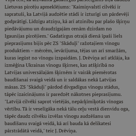
Lietuvas pircēju apmeklējums: "Kaimiņvalstī cilvēki ir
sapratuši, ka Latvijā audzētie stādi ir izturīgi un pārdevēji
godprātīgi. Līdzīgu atziņu, kā arī atzinību par plašo šķirņu
piedāvājumu un draudzīgajām cenām dzirdam no
Igaunijas pircējiem." Gadatirgus otrajā dienā īpaši liels
pieprasījums bijis pēc ZS "Skāduļi" ražotajiem vīnogu
produktiem – mērcēm, ievārījuma, tējas un arī smaržām,
kuras iegūst no vīnogu izspaidām. J. Drēviņa arī atklāja, ka
izmēģina Ukrainas vīnogu šķirnes, kas atšķirībā no
Latvijas universālajām šķirnēm ir vairāk piemērotas
baudīšanai svaigā veidā un ir saldākas nekā Latvijas
māsas. ZS "Skāduļi" pārdod divgadīgus vīnogu stādus,
tāpēc izaicinājums ir paredzēt nākotnes pieprasījumu.
"Latvijā cilvēki saprot vietējās, nepārķīmiķotās vīnogas
vērtību. Tā ir veselīgāka nekā tālu ceļu vestā dienvidu oga,
tāpēc daudz cilvēku izvēlas vīnogu audzēšanu un
baudīšanu svaigā veidā, kā arī bauda kā delikatesi
pārstrādātā veidā," teic J. Drēviņa.