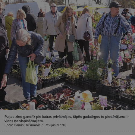
Puķes zied gandrīz pie katras privātmājas, tāpēc gadatirgos to piedāvājums ir
viens no visplašākajiem.
Foto: Dainis Bušmanis / Latvijas Mediji