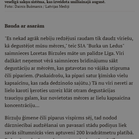
veselīgā sakņu sistēma, kas izveidota smilšainajā augsnē.
Foto:
Dainis Bušmanis
/ Latvijas Mediji
Bauda ar asarām
"Es nekad agrāk nebiju redzējusi raudam tik daudz vīriešu,
kā degustējot mūsu mērces," teic SIA "Burka un Ledus"
saimnieces Loretas Birzules māte un palīdze Līga. Vīri
dažkārt neņemot vērā saimnieces brīdinājumu sākt
degustāciju ar mērcēm, kas gatavotas no vājāka stipruma
čili pipariem. (Paskaidrošu, ka pipari satur ķīmisko vielu
kapsaicīnu, kas rada dedzinošo sajūtu.) Tā nu vīri nereti ar
lielo karoti ķeroties uzreiz klāt otram degustācijas
trauciņu galam, kur novietotas mērces ar lielu kapsaicīna
koncentrāciju…
Birzuļu ģimene čili piparus vispirms sēj, tad nodod
dārzniecībai audzēšanai un pavasarī stādu podiņus liek
savās siltumnīcās vien aptuveni 200 kvadrātmetru platībā.