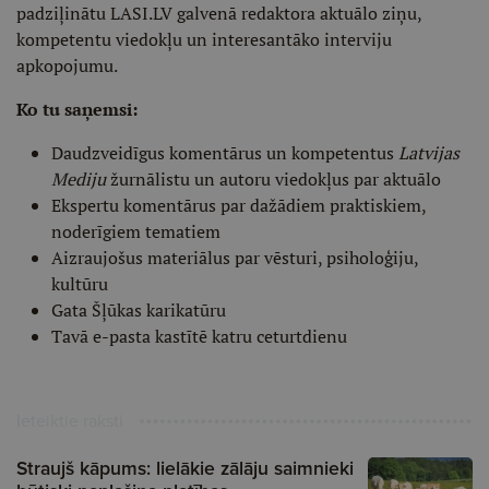
padziļinātu LASI.LV galvenā redaktora aktuālo ziņu,
kompetentu viedokļu un interesantāko interviju
apkopojumu.
Ko tu saņemsi:
Daudzveidīgus komentārus un kompetentus
Latvijas
Mediju
žurnālistu un autoru viedokļus par aktuālo
Ekspertu komentārus par dažādiem praktiskiem,
noderīgiem tematiem
Aizraujošus materiālus par vēsturi, psiholoģiju,
kultūru
Gata Šļūkas karikatūru
Tavā e-pasta kastītē katru ceturtdienu
Ieteiktie raksti
Straujš kāpums: lielākie zālāju saimnieki