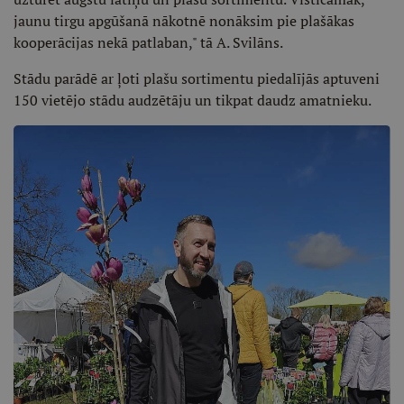
jaunu tirgu apgūšanā nākotnē nonāksim pie plašākas
kooperācijas nekā patlaban," tā A. Svilāns.
Stādu parādē ar ļoti plašu sortimentu piedalījās aptuveni
150 vietējo stādu audzētāju un tikpat daudz amatnieku.