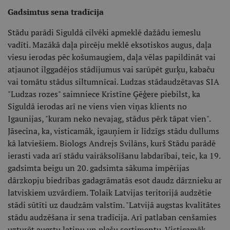
Gadsimtus sena tradīcija
Stādu parādi Siguldā cilvēki apmeklē dažādu iemeslu
vadīti. Mazākā daļa pircēju meklē eksotiskos augus, daļa
viesu ierodas pēc košumaugiem, daļa vēlas papildināt vai
atjaunot ilggadējos stādījumus vai sarūpēt gurķu, kabaču
vai tomātu stādus siltumnīcai. Ludzas stādaudzētavas SIA
"Ludzas rozes" saimniece Kristīne Ģēģere piebilst, ka
Siguldā ierodas arī ne viens vien viņas klients no
Igaunijas, "kuram neko nevajag, stādus pērk tāpat vien".
Jāsecina, ka, visticamāk, igauņiem ir līdzīgs stādu dullums
kā latviešiem. Biologs Andrejs Svilāns, kurš Stādu parādē
ierasti vada arī stādu vairāksolīšanu labdarībai, teic, ka 19.
gadsimta beigu un 20. gadsimta sākuma impērijas
dārzkopju biedrības gadagrāmatās esot daudz dārznieku ar
latviskiem uzvārdiem. Tolaik Latvijas teritorijā audzētie
stādi sūtīti uz daudzām valstīm. "Latvijā augstas kvalitātes
stādu audzēšana ir sena tradīcija. Arī patlaban cenšamies
uzturēt augstu latiņu un plašu sortimentu. Visticamāk,