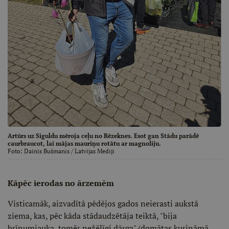
Artūrs uz Siguldu mēroja ceļu no Rēzeknes. Esot gan Stādu parādē
caurbraucot, lai mājas mauriņu rotātu ar magnoliju.
Foto:
Dainis Bušmanis
/ Latvijas Mediji
Kāpēc ierodas no ārzemēm
Visticamāk, aizvadītā pēdējos gados neierasti aukstā
ziema, kas, pēc kāda stādaudzētāja teiktā, "bija
brīnumjauka, tomēr nežēlīgi dārga" (domātas kurināmā