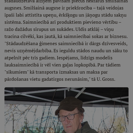
stādaudzētava aizņem pavisam piecus hektārus smilšainas
augsnes. Smilšainā augsne ir priekšrocība – tajā veidojas
īpaši labi attīstīta upeņu, ērkšķogu un jāņogu stādu sakņu
sistēma. Saimniecībā arī produktiem pievieno vērtību –
ražo dažādus sīrupus un sukādes. Uldis atklāj – viņu
tracina cilvēki, kas jautā, kā saimniecībai sokas ar biznesu.
"Stādaudzēšana ģimenes saimniecībā ir dārgs dzīvesveids,
nevis uzņēmējdarbība. Es ieguldu stādos naudu un sāku to
atpelnīt pēc trīs gadiem. Iespējams, līdzīgs modelis
lauksaimniecībā ir vēl vien gaļas lopkopībā. Par tādiem
"sīkumiem" kā transporta izmaksas un maksa par
pārdošanas vietu gadatirgos nerunāsim," tā U. Gross.