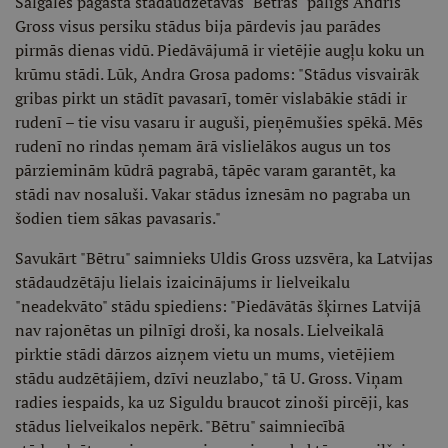
Salgales pagasta stādaudzētavas "Bētras" palīgs Andris
Gross visus persiku stādus bija pārdevis jau parādes
pirmās dienas vidū. Piedāvājumā ir vietējie augļu koku un
krūmu stādi. Lūk, Andra Grosa padoms: "Stādus visvairāk
gribas pirkt un stādīt pavasarī, tomēr vislabākie stādi ir
rudenī – tie visu vasaru ir auguši, pieņēmušies spēkā. Mēs
rudenī no rindas ņemam ārā vislielākos augus un tos
pārzieminām kūdrā pagrabā, tāpēc varam garantēt, ka
stādi nav nosaluši. Vakar stādus iznesām no pagraba un
šodien tiem sākas pavasaris."
Savukārt "Bētru" saimnieks Uldis Gross uzsvēra, ka Latvijas
stādaudzētāju lielais izaicinājums ir lielveikalu
"neadekvāto" stādu spiediens: "Piedāvātās šķirnes Latvijā
nav rajonētas un pilnīgi droši, ka nosals. Lielveikalā
pirktie stādi dārzos aizņem vietu un mums, vietējiem
stādu audzētājiem, dzīvi neuzlabo," tā U. Gross. Viņam
radies iespaids, ka uz Siguldu braucot zinoši pircēji, kas
stādus lielveikalos nepērk. "Bētru" saimniecībā