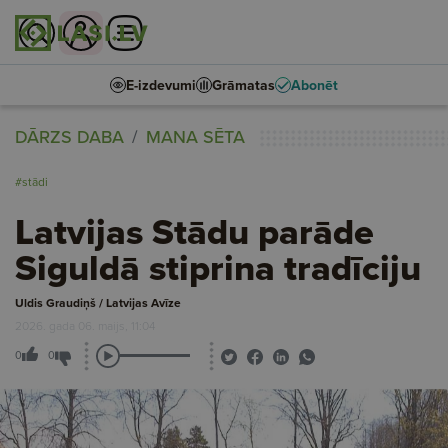
E-izdevumi
Grāmatas
Abonēt
DĀRZS DABA
MANA SĒTA
#stādi
Latvijas Stādu parāde
Siguldā stiprina tradīciju
Uldis Graudiņš / Latvijas Avīze
2026. gada 06. maijs, 11:04
0
0