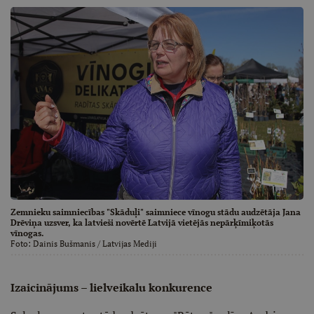
Zemnieku saimniecības "Skāduļi" saimniece vīnogu stādu audzētāja Jana
Drēviņa uzsver, ka latvieši novērtē Latvijā vietējās nepārķīmiķotās
vīnogas.
Foto:
Dainis Bušmanis
/ Latvijas Mediji
Izaicinājums – lielveikalu konkurence