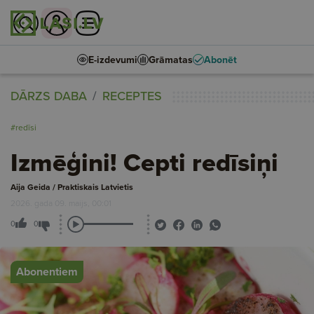
E-izdevumi
Grāmatas
Abonēt
DĀRZS DABA
RECEPTES
#redīsi
Izmēģini! Cepti redīsiņi
Aija Geida / Praktiskais Latvietis
2026. gada 09. maijs, 00:01
0
0
Abonentiem