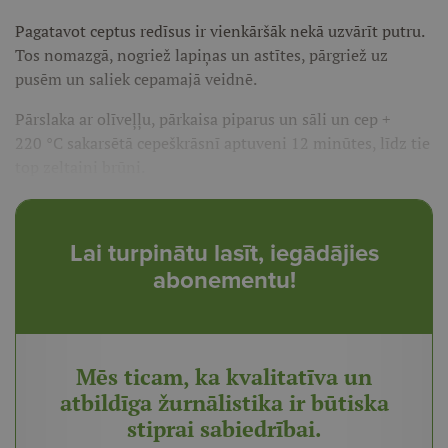
Pagatavot ceptus redīsus ir vienkāršāk nekā uzvārīt putru.
Tos nomazgā, nogriež lapiņas un astītes, pārgriež uz
pusēm un saliek cepamajā veidnē.
Pārslaka ar olīveļļu, pārkaisa piparus un sāli un cep +
220 °C sakarsētā cepeškrāsnī aptuveni 12 minūtes, līdz tie
top zeltaini brūni.
Lai turpinātu lasīt, iegādājies
abonementu!
Mēs ticam, ka kvalitatīva un
atbildīga žurnālistika ir būtiska
stiprai sabiedrībai.