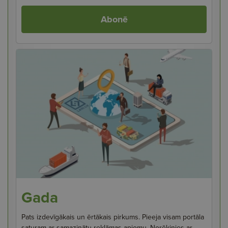
Abonē
Gada
Pats izdevīgākais un ērtākais pirkums. Pieeja visam portāla
saturam ar samazinātu reklāmas apjomu. Norēķinies ar