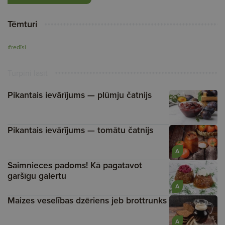
Tēmturi
#redīsi
Turpini lasīt
Pikantais ievārījums — plūmju čatnijs
Pikantais ievārījums — tomātu čatnijs
A
Saimnieces padoms! Kā pagatavot
garšīgu galertu
A
Maizes veselības dzēriens jeb brottrunks
A