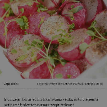
Cepti redīsi.
Foto: no 'Praktiskais Latvietis' arhīva / Latvijas Mediji
Ir dārzeņi, kurus ēdam tikai svaigā veidā, jo tā pieņemts.
Bet pamēģiniet šopavasar uzcept redīsus!