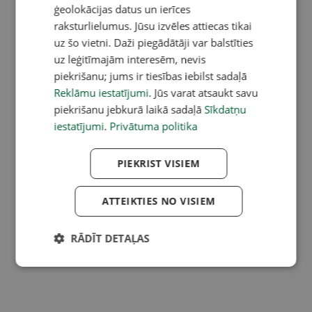
ģeolokācijas datus un ierīces
raksturlielumus. Jūsu izvēles attiecas tikai
uz šo vietni. Daži piegādātāji var balstīties
uz leģitīmajām interesēm, nevis
piekrišanu; jums ir tiesības iebilst sadaļā
Reklāmu iestatījumi
. Jūs varat atsaukt savu
piekrišanu jebkurā laikā sadaļā
Sīkdatņu
iestatījumi
.
Privātuma politika
PIEKRIST VISIEM
ATTEIKTIES NO VISIEM
RĀDĪT DETAĻAS