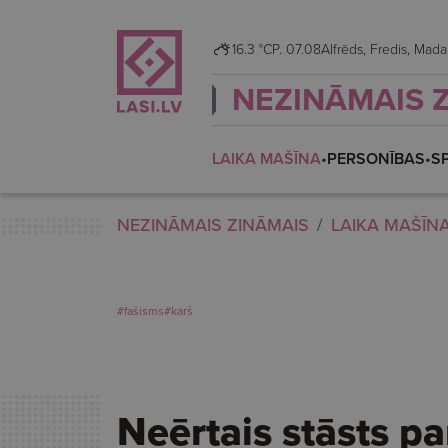
16.3 °C
P. 07.08
Alfrēds, Fredis, M
NEZINĀMAIS 
LAIKA MAŠĪNA
•
PERSONĪBAS
•
S
NEZINĀMAIS ZINĀMAIS
LAIKA MAŠĪN
#fašisms
#karš
Neērtais stāsts pa