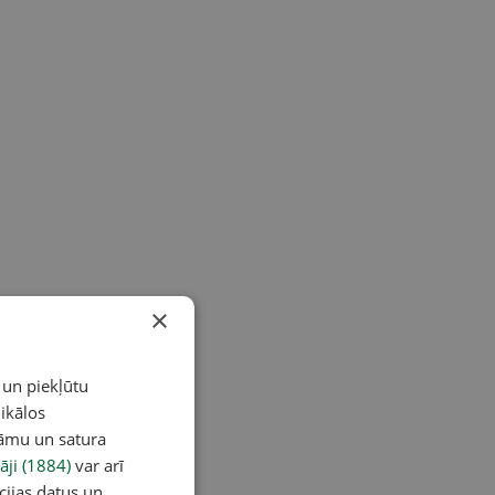
×
 un piekļūtu
ikālos
lāmu un satura
āji (1884)
var arī
cijas datus un