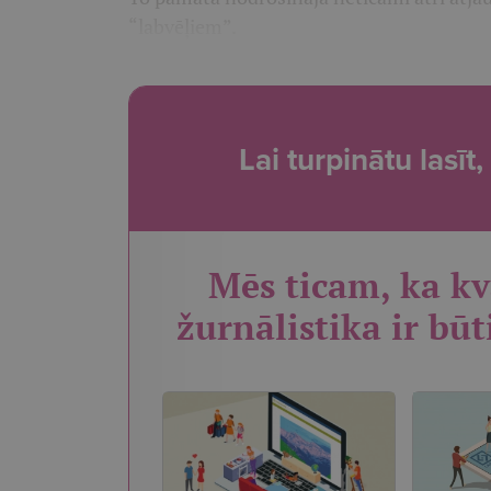
“labvēļiem”.
Lai turpinātu lasī
Mēs ticam, ka kv
žurnālistika ir būt