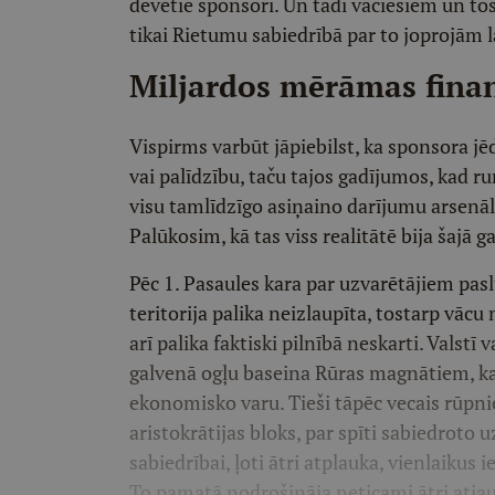
dēvētie sponsori. Un tādi vāciešiem un to
tikai Rietumu sabiedrībā par to joprojām lā
Miljardos mērāmas finan
Vispirms varbūt jāpiebilst, ka sponsora j
vai palīdzību, taču tajos gadījumos, kad ru
visu tamlīdzīgo asiņaino darījumu arsenālu
Palūkosim, kā tas viss realitātē bija šajā 
Pēc 1. Pasaules kara par uzvarētājiem pasl
teritorija palika neizlaupīta, tostarp vācu
arī palika faktiski pilnībā neskarti. Valst
galvenā ogļu baseina Rūras magnātiem, ka
ekonomisko varu. Tieši tāpēc vecais rūpnie
aristokrātijas bloks, par spīti sabiedroto
sabiedrībai, ļoti ātri atplauka, vienlaikus
To pamatā nodrošināja neticami ātri atjau