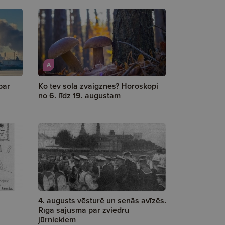
A
par
Ko tev sola zvaigznes? Horoskopi
no 6. līdz 19. augustam
4. augusts vēsturē un senās avīzēs.
Rīga sajūsmā par zviedru
jūrniekiem