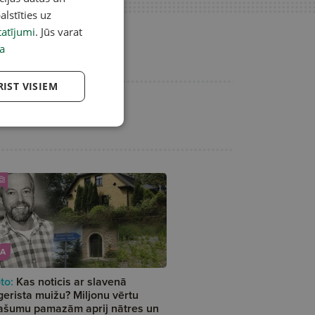
alstīties uz
atījumi
. Jūs varat
a
RIST VISIEM
A
to:
Kas noticis ar slavenā
gerista muižu? Miljonu vērtu
ašumu pamazām aprij nātres un