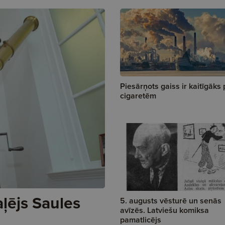
Piesārņots gaiss ir kaitīgāks 
cigaretēm
aļējs Saules
5. augusts vēsturē un senās
avīzēs. Latviešu komiksa
pamatlicējs