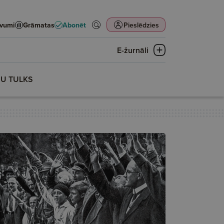
evumi
Grāmatas
Abonēt
Pieslēdzies
E-žurnāli
ŅU TULKS