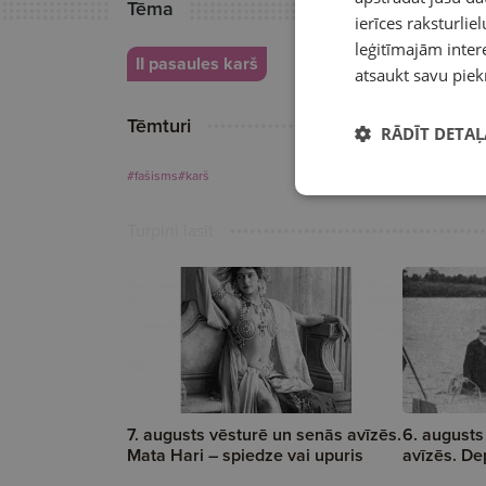
Tēma
ierīces raksturliel
leģitīmajām intere
II pasaules karš
atsaukt savu piek
Tēmturi
RĀDĪT DETAĻ
#fašisms
#karš
Turpini lasīt
7. augusts vēsturē un senās avīzēs.
6. augusts
Mata Hari – spiedze vai upuris
avīzēs. De