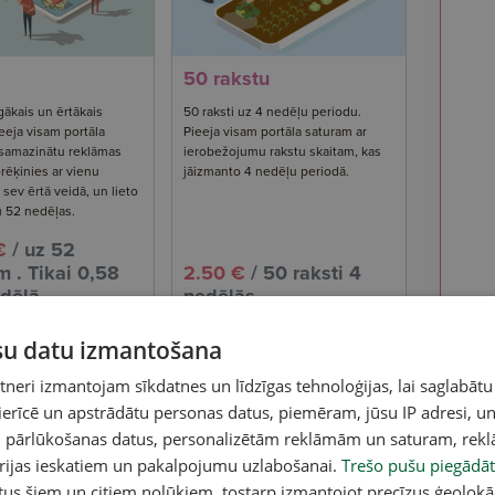
50 rakstu
gākais un ērtākais
50 raksti uz 4 nedēļu periodu.
eeja visam portāla
Pieeja visam portāla saturam ar
 samazinātu reklāmas
ierobežojumu rakstu skaitam, kas
rēķinies ar vienu
jāizmanto 4 nedēļu periodā.
ev ērtā veidā, un lieto
u 52 nedēļas.
€
/ uz 52
 . Tikai 0,58
2.50 €
/ 50 raksti 4
dēļā.
nedēļās
ūsu datu izmantošana
Abonē
Abonē
eri izmantojam sīkdatnes un līdzīgas tehnoloģijas, lai saglabātu
 ierīcē un apstrādātu personas datus, piemēram, jūsu IP adresi, un
un pārlūkošanas datus, personalizētām reklāmām un saturam, rek
orijas ieskatiem un pakalpojumu uzlabošanai.
Trešo pušu piegādāt
tus šiem un citiem nolūkiem, tostarp izmantojot precīzus ģeolokā