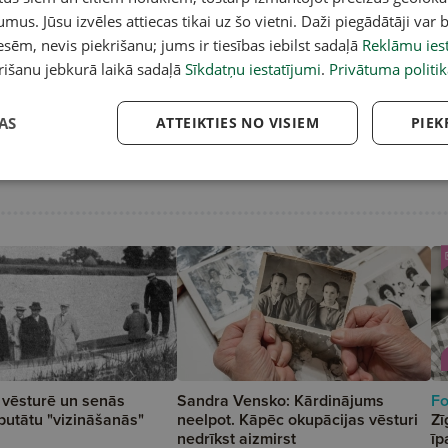
umus. Jūsu izvēles attiecas tikai uz šo vietni. Daži piegādātāji var b
sēm, nevis piekrišanu; jums ir tiesības iebilst sadaļā
Reklāmu iest
rišanu jebkurā laikā sadaļā
Sīkdatņu iestatījumi
.
Privātuma politik
AS
ATTEIKTIES NO VISIEM
PIEK
 vēsturē un senās
Sandra Vensko: Kārdinājums
Fo
putātu "vizināšanās"
neelpot. Kāpēc okupācijas vēsturi
Zī
nedrīkst aizmirst
īp