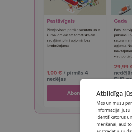
Pastāvīgais
Gada
Pieeja visam portāla saturam un e-
Pats izdevī
žurnāliem (visām tematiskajām
pirkums. Pi
sadaļām), pilnā apjomā, bez
saturam ar
ierobežojuma.
apjomu. No
maksājumu s
visu portāl
29,99 
1,00 €
/ pirmās 4
nedēļām
nedēļas
EUR ne
Atbildīga j
Abonē
Mēs un mūsu partn
informācijai jūsu
identifikatorus 
mērīšanai, audit
apstrādāt jūsu da