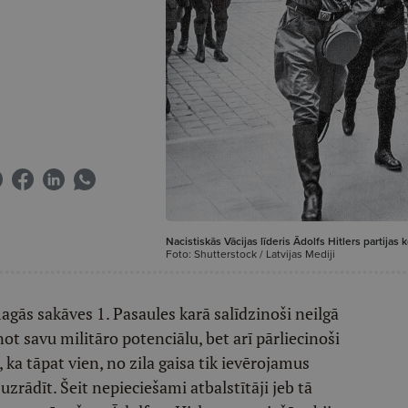
Nacistiskās Vācijas līderis Ādolfs Hitlers partijas
Foto: Shutterstock / Latvijas Mediji
magās sakāves 1. Pasaules karā salīdzinoši neilgā
not savu militāro potenciālu, bet arī pārliecinoši
s, ka tāpat vien, no zila gaisa tik ievērojamus
ādīt. Šeit nepieciešami atbalstītāji jeb tā