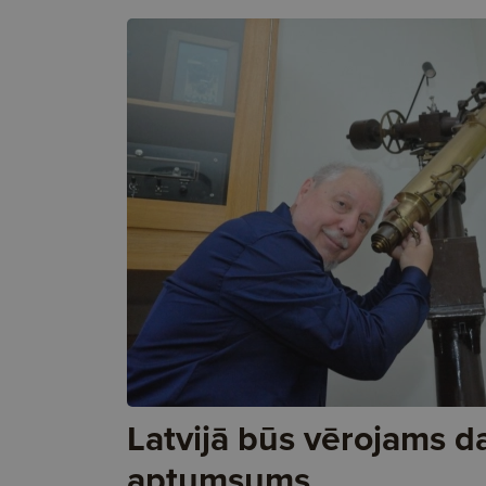
Latvijā būs vērojams d
aptumsums