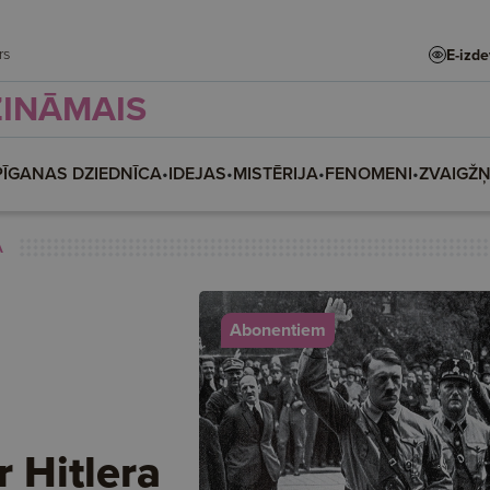
adars
E-izd
ZINĀMAIS
PĪGANAS DZIEDNĪCA
•
IDEJAS
•
MISTĒRIJA
•
FENOMENI
•
ZVAIGŽ
A
Abonentiem
r Hitlera