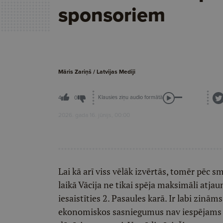
sponsoriem
Māris Zariņš / Latvijas Mediji
Klausies ziņu audio formātā
4
0
2026. gada 16. jūnijs, 00:00
Lai kā arī viss vēlāk izvērtās, tomēr pēc s
laikā Vācija ne tikai spēja maksimāli atjau
iesaistīties 2. Pasaules karā. Ir labi zinām
ekonomiskos sasniegumus nav iespējams uzr