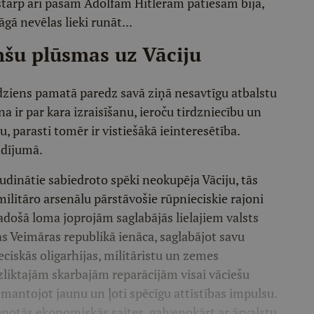
starp arī pašam Ādolfam Hitleram patiešām bija,
gā nevēlas lieki runāt...
šu plūsmas uz Vāciju
ēdziens pamatā paredz savā ziņā nesavtīgu atbalstu
na ir par kara izraisīšanu, ieroču tirdzniecību un
, parasti tomēr ir vistiešākā ieinteresētība.
gadījumā.
udinātie sabiedroto spēki neokupēja Vāciju, tās
 militāro arsenālu pārstāvošie rūpnieciskie rajoni
ī vadošā loma joprojām saglabājās lielajiem valsts
s Veimāras republikā ienāca, saglabājot savu
ciskās oligarhijas, militāristu un zemes
 uzliktajām skarbajām reparācijām visai vāciešu
 iemantojot jaunu un ļoti spēcīgu attīstības impulsu.
notās ekonomiskās saites, galvenokārt ar ārvalstu