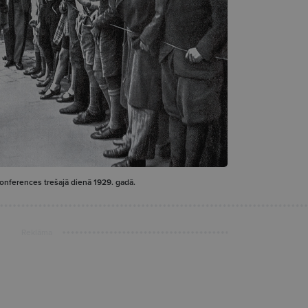
 konferences trešajā dienā 1929. gadā.
Reklāma