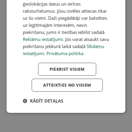
ģeolokācijas datus un ierīces
raksturlielumus. Jūsu izvēles attiecas tikai
uz šo vietni. Daži piegādātāji var balstīties
uz leģitīmajām interesēm, nevis
piekrišanu; jums ir tiesības iebilst sadaļā
Reklāmu iestatījumi
. Jūs varat atsaukt savu
piekrišanu jebkurā laikā sadaļā
Sīkdatņu
iestatījumi
.
Privātuma politika
PIEKRIST VISIEM
ATTEIKTIES NO VISIEM
RĀDĪT DETAĻAS