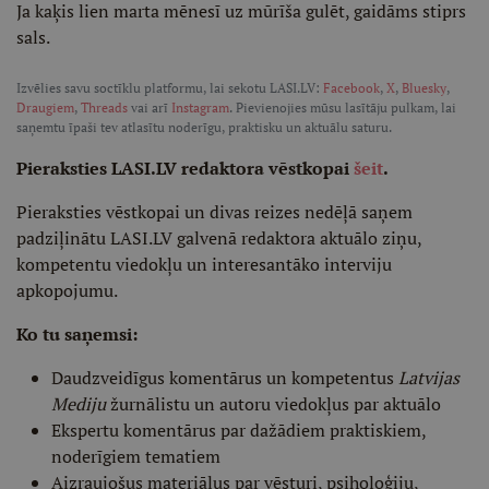
Ja kaķis lien marta mēnesī uz mūrīša gulēt, gaidāms stiprs
sals.
Izvēlies savu soctīklu platformu, lai sekotu LASI.LV:
Facebook
,
X
,
Bluesky
,
Draugiem
,
Threads
vai arī
Instagram
. Pievienojies mūsu lasītāju pulkam, lai
saņemtu īpaši tev atlasītu noderīgu, praktisku un aktuālu saturu.
Pieraksties LASI.LV redaktora vēstkopai
šeit
.
Pieraksties vēstkopai un divas reizes nedēļā saņem
padziļinātu LASI.LV galvenā redaktora aktuālo ziņu,
kompetentu viedokļu un interesantāko interviju
apkopojumu.
Ko tu saņemsi:
Daudzveidīgus komentārus un kompetentus
Latvijas
Mediju
žurnālistu un autoru viedokļus par aktuālo
Ekspertu komentārus par dažādiem praktiskiem,
noderīgiem tematiem
Aizraujošus materiālus par vēsturi, psiholoģiju,