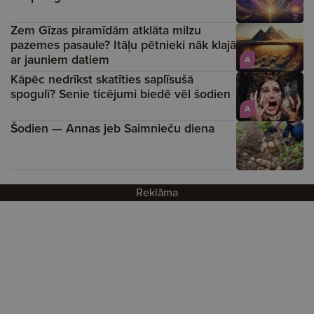
Zem Gīzas piramīdām atklāta milzu
pazemes pasaule? Itāļu pētnieki nāk klajā
ar jauniem datiem
A
Kāpēc nedrīkst skatīties saplīsušā
spogulī? Senie ticējumi biedē vēl šodien
A
Šodien — Annas jeb Saimnieču diena
Reklāma