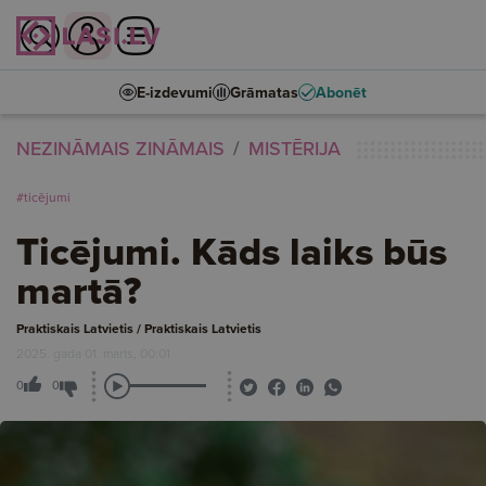
E-izdevumi
Grāmatas
Abonēt
NEZINĀMAIS ZINĀMAIS
MISTĒRIJA
#ticējumi
Ticējumi. Kāds laiks būs
martā?
Praktiskais Latvietis / Praktiskais Latvietis
2025. gada 01. marts, 00:01
0
0