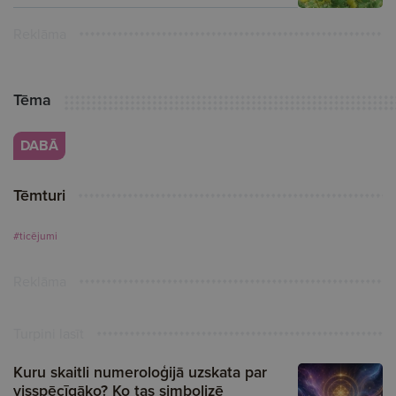
Reklāma
Tēma
DABĀ
Tēmturi
#ticējumi
Reklāma
Turpini lasīt
Kuru skaitli numeroloģijā uzskata par
visspēcīgāko? Ko tas simbolizē