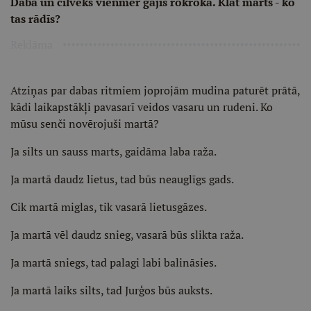
Daba un cilvēks vienmēr gājis rokrokā. Klāt marts - ko
tas rādīs?
Reklāma
Atziņas par dabas ritmiem joprojām mudina paturēt prātā,
kādi laikapstākļi pavasarī veidos vasaru un rudeni. Ko
mūsu senči novērojuši martā?
Ja silts un sauss marts, gaidāma laba raža.
Ja martā daudz lietus, tad būs neauglīgs gads.
Cik martā miglas, tik vasarā lietusgāzes.
Ja martā vēl daudz snieg, vasarā būs slikta raža.
Ja martā sniegs, tad palagi labi balināsies.
Ja martā laiks silts, tad Jurģos būs auksts.