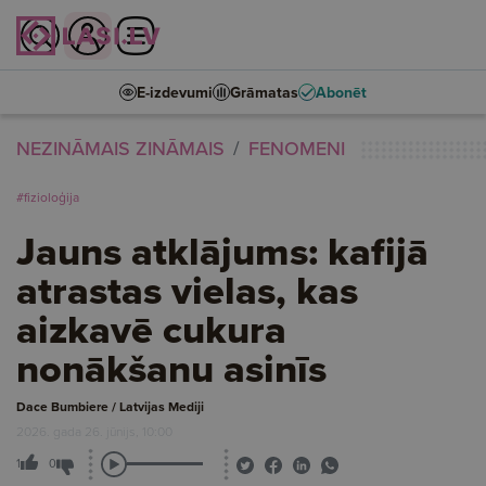
E-izdevumi
Grāmatas
Abonēt
NEZINĀMAIS ZINĀMAIS
FENOMENI
#fizioloģija
Jauns atklājums: kafijā
atrastas vielas, kas
aizkavē cukura
nonākšanu asinīs
Dace Bumbiere / Latvijas Mediji
2026. gada 26. jūnijs, 10:00
1
0