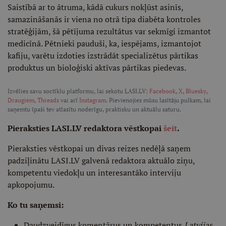
Saistībā ar to ātruma, kādā cukurs nokļūst asinīs,
samazināšanās ir viena no otrā tipa diabēta kontroles
stratēģijām, šā pētījuma rezultātus var sekmīgi izmantot
medicīnā. Pētnieki pauduši, ka, iespējams, izmantojot
kafiju, varētu izdoties izstrādāt specializētus pārtikas
produktus un bioloģiski aktīvas pārtikas piedevas.
Izvēlies savu soctīklu platformu, lai sekotu LASI.LV:
Facebook
,
X
,
Bluesky
,
Draugiem
,
Threads
vai arī
Instagram
. Pievienojies mūsu lasītāju pulkam, lai
saņemtu īpaši tev atlasītu noderīgu, praktisku un aktuālu saturu.
Pieraksties LASI.LV redaktora vēstkopai
šeit
.
Pieraksties vēstkopai un divas reizes nedēļā saņem
padziļinātu LASI.LV galvenā redaktora aktuālo ziņu,
kompetentu viedokļu un interesantāko interviju
apkopojumu.
Ko tu saņemsi:
Daudzveidīgus komentārus un kompetentus
Latvijas