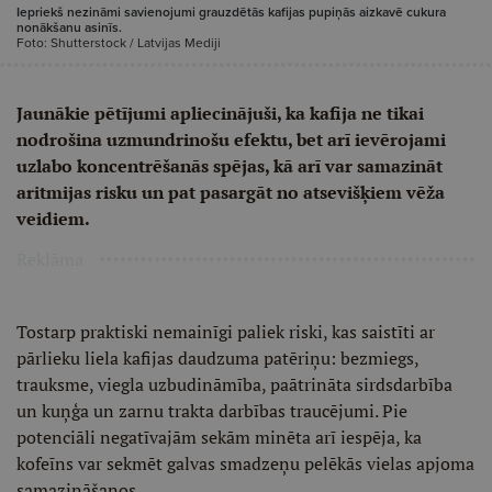
Iepriekš nezināmi savienojumi grauzdētās kafijas pupiņās aizkavē cukura
nonākšanu asinīs.
Foto: Shutterstock / Latvijas Mediji
Jaunākie pētījumi apliecinājuši, ka kafija ne tikai
nodrošina uzmundrinošu efektu, bet arī ievērojami
uzlabo koncentrēšanās spējas, kā arī var samazināt
aritmijas risku un pat pasargāt no atsevišķiem vēža
veidiem.
Reklāma
Tostarp praktiski nemainīgi paliek riski, kas saistīti ar
pārlieku liela kafijas daudzuma patēriņu: bezmiegs,
trauksme, viegla uzbudināmība, paātrināta sirdsdarbība
un kuņģa un zarnu trakta darbības traucējumi. Pie
potenciāli negatīvajām sekām minēta arī iespēja, ka
kofeīns var sekmēt galvas smadzeņu pelēkās vielas apjoma
samazināšanos.