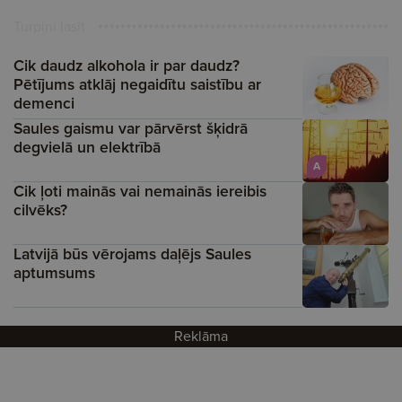
Turpini lasīt
Cik daudz alkohola ir par daudz?
Pētījums atklāj negaidītu saistību ar
demenci
Saules gaismu var pārvērst šķidrā
degvielā un elektrībā
A
Cik ļoti mainās vai nemainās iereibis
cilvēks?
Latvijā būs vērojams daļējs Saules
aptumsums
Reklāma