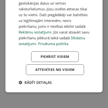
ģeolokācijas datus un ierīces
raksturlielumus. Jūsu izvēles attiecas tikai
uz šo vietni. Daži piegādātāji var balstīties
uz leģitīmajām interesēm, nevis
piekrišanu; jums ir tiesības iebilst sadaļā
Reklāmu iestatījumi
. Jūs varat atsaukt savu
piekrišanu jebkurā laikā sadaļā
Sīkdatņu
iestatījumi
.
Privātuma politika
PIEKRIST VISIEM
ATTEIKTIES NO VISIEM
RĀDĪT DETAĻAS