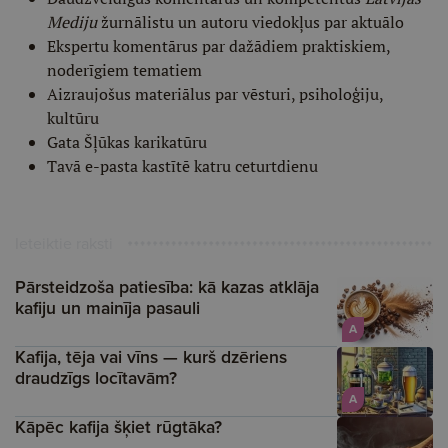
Mediju
žurnālistu un autoru viedokļus par aktuālo
Ekspertu komentārus par dažādiem praktiskiem,
noderīgiem tematiem
Aizraujošus materiālus par vēsturi, psiholoģiju,
kultūru
Gata Šļūkas karikatūru
Tavā e-pasta kastītē katru ceturtdienu
Ieteiktie raksti
Pārsteidzoša patiesība: kā kazas atklāja
kafiju un mainīja pasauli
A
Kafija, tēja vai vīns — kurš dzēriens
draudzīgs locītavām?
A
Kāpēc kafija šķiet rūgtāka?