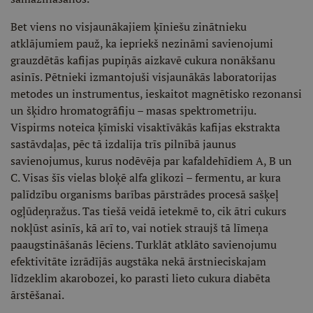
Bet viens no visjaunākajiem ķīniešu zinātnieku
atklājumiem pauž, ka iepriekš nezināmi savienojumi
grauzdētās kafijas pupiņās aizkavē cukura nonākšanu
asinīs. Pētnieki izmantojuši visjaunākās laboratorijas
metodes un instrumentus, ieskaitot magnētisko rezonansi
un šķidro hromatogrāfiju – masas spektrometriju.
Vispirms noteica ķīmiski visaktīvākās kafijas ekstrakta
sastāvdaļas, pēc tā izdalīja trīs pilnībā jaunus
savienojumus, kurus nodēvēja par kafaldehīdiem A, B un
C. Visas šīs vielas bloķē alfa glikozi – fermentu, ar kura
palīdzību organisms barības pārstrādes procesā sašķeļ
ogļūdeņražus. Tas tiešā veidā ietekmē to, cik ātri cukurs
nokļūst asinīs, kā arī to, vai notiek straujš tā līmeņa
paaugstināšanās lēciens. Turklāt atklāto savienojumu
efektivitāte izrādījās augstāka nekā ārstnieciskajam
līdzeklim akarobozei, ko parasti lieto cukura diabēta
ārstēšanai.