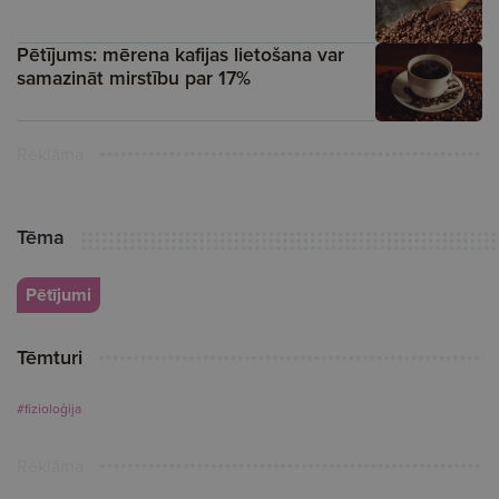
Pētījums: mērena kafijas lietošana var
samazināt mirstību par 17%
Reklāma
Tēma
Pētījumi
Tēmturi
#fizioloģija
Reklāma