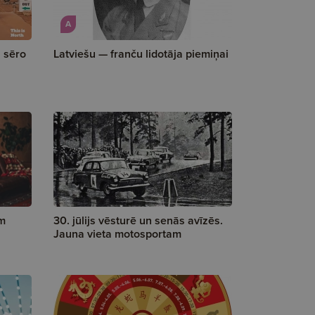
A
a sēro
Latviešu — franču lidotāja piemiņai
īm
30. jūlijs vēsturē un senās avīzēs.
Jauna vieta motosportam