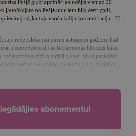
ederiks Pešjē gluži apzināti saindējis vismaz 30
ka jaunākajam no Pešjē upuriem bija četri gadi,
apliecinājusi, ka tajā esošā kālija koncentrācija 100
klētāju redzeslokā jau pirms astoņiem gadiem, kad
zinātu saindēšanu divās Bezansonas klīnikās laikā
a noziedznieka rīcība dažkārt esot bijusi patiešām
š pats meties nelaimīgo pacientu glābt, tādējādi
t, iegādājies abonementu!