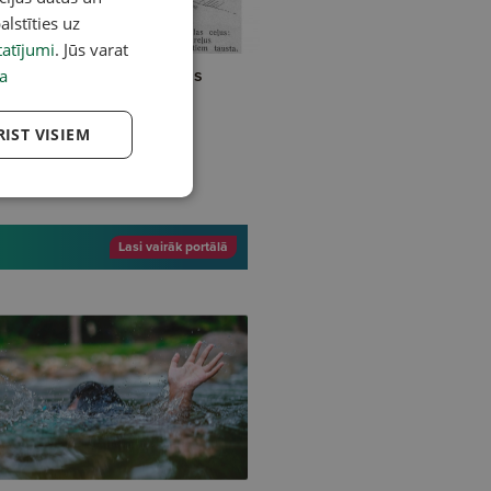
alstīties uz
atījumi
. Jūs varat
 augusts vēsturē un senās
a
īzēs. Latviešu komiksa
matlicējs
RIST VISIEM