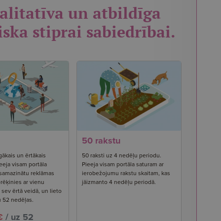
alitatīva un atbildīga
iska stiprai sabiedrībai.
50 rakstu
gākais un ērtākais
50 raksti uz 4 nedēļu periodu.
eeja visam portāla
Pieeja visam portāla saturam ar
 samazinātu reklāmas
ierobežojumu rakstu skaitam, kas
rēķinies ar vienu
jāizmanto 4 nedēļu periodā.
ev ērtā veidā, un lieto
u 52 nedēļas.
€
/ uz 52