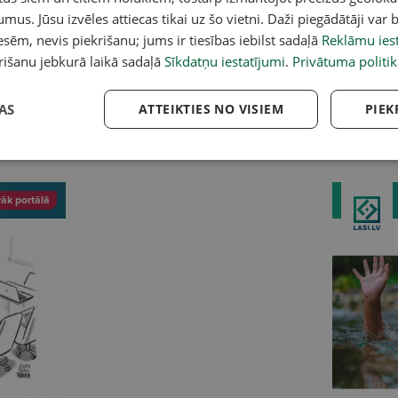
umus. Jūsu izvēles attiecas tikai uz šo vietni. Daži piegādātāji var b
A
sēm, nevis piekrišanu; jums ir tiesības iebilst sadaļā
Reklāmu iest
nsko: Kārdinājums
Foto:
Kas noticis ar slavenā
5.
rišanu jebkurā laikā sadaļā
Sīkdatņu iestatījumi
.
Privātuma politik
āpēc okupācijas vēsturi
Zīgerista muižu? Miljonu vērtu
av
zmirst
īpašumu pamazām aprij nātres un
pa
AS
ATTEIKTIES NO VISIEM
PIEK
krūmi