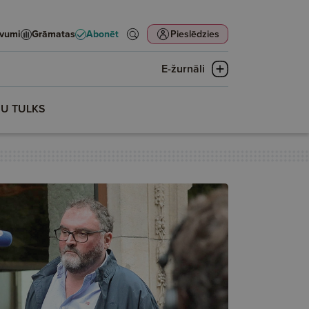
evumi
Grāmatas
Abonēt
Pieslēdzies
E-žurnāli
ŅU TULKS