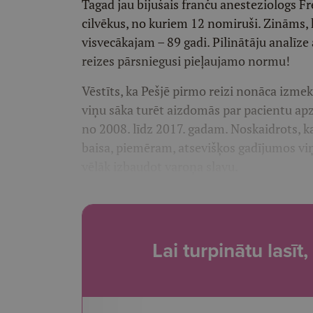
Tagad jau bijušais franču anesteziologs Fr
cilvēkus, no kuriem 12 nomiruši. Zināms, 
visvecākajam – 89 gadi. Pilinātāju analīze 
reizes pārsniegusi pieļaujamo normu!
Vēstīts, ka Pešjē pirmo reizi nonāca izme
viņu sāka turēt aizdomās par pacientu ap
no 2008. līdz 2017. gadam. Noskaidrots, k
baisa, piemēram, atsevišķos gadījumos viņ
vēlāk izbaudot varoņa slavu.
Lai turpinātu lasī