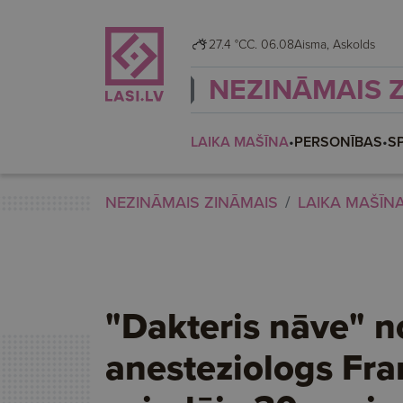
27.4 °C
C. 06.08
Aisma, Askolds
NEZINĀMAIS 
LAIKA MAŠĪNA
•
PERSONĪBAS
•
S
NEZINĀMAIS ZINĀMAIS
LAIKA MAŠĪN
"Dakteris nāve" no
anesteziologs Fra