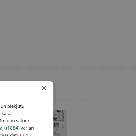
×
 un piekļūtu
ikālos
lāmu un satura
āji (1884)
var arī
cijas datus un