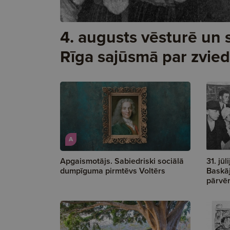
4. augusts vēsturē un 
Rīga sajūsmā par zvied
A
Apgaismotājs. Sabiedriski sociālā
31. jū
dumpīguma pirmtēvs Voltērs
Baskāj
pārvēr