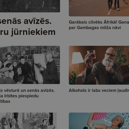
senās avīzēs.
Garākais cilvēks Āfrikā! Gan
par Gambagas milža nāvi
ru jūrniekiem
lijs vēsturē un senās avīzēs.
Alkohols ir labs veciem ļaud
a Irbītes piespiedu
tības