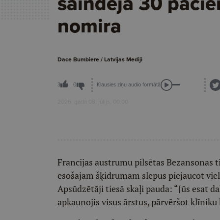
saindēja 30 pacie
nomira
Dace Bumbiere / Latvijas Mediji
Klausies ziņu audio formātā
3
0
2026. gada 08. jūlijs, 00:00
Francijas austrumu pilsētas Bezansonas tie
esošajam šķidrumam slepus piejaucot vielas
Apsūdzētāji tiesā skaļi pauda: “Jūs esat da
apkaunojis visus ārstus, pārvēršot klīniku