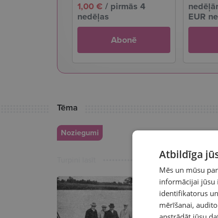
1,00 €
/ pirmās 4
nedēļām
nedēļas
EUR ne
Abonē
Tēma
Noziegumi
Atbildīga j
Turpini lasīt
Mēs un mūsu partn
informācijai jūsu
identifikatorus 
mērīšanai, audit
apstrādāt jūsu da