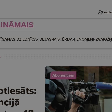
E-izd
ZINĀMAIS
PĪGANAS DZIEDNĪCA
•
IDEJAS
•
MISTĒRIJA
•
FENOMENI
•
ZVAIGŽ
A
Abonentiem
tiesāts:
ncijā