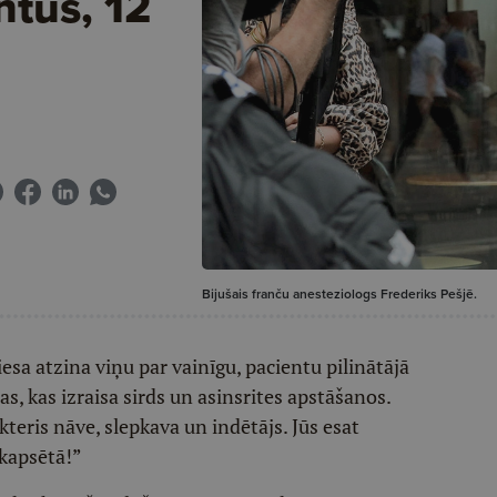
ntus, 12
Bijušais franču anesteziologs Frederiks Pešjē.
sa atzina viņu par vainīgu, pacientu pilinātājā
, kas izraisa sirds un asinsrites apstāšanos.
kteris nāve, slepkava un indētājs. Jūs esat
 kapsētā!”