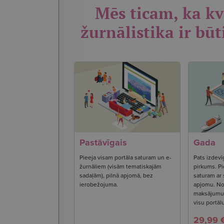
Mēs ticam, ka kv
žurnālistika ir būt
Pastāvīgais
Gada
Pieeja visam portāla saturam un e-
Pats izdevī
žurnāliem (visām tematiskajām
pirkums. Pi
sadaļām), pilnā apjomā, bez
saturam ar
ierobežojuma.
apjomu. No
maksājumu s
visu portāl
29,99 