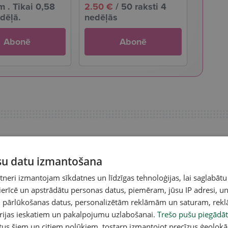
 . Tikai 0,58
2.50 €
/ 50 raksti 4
dēļā.
nedēļās
Abonē
Abonē
ūsu datu izmantošana
eri izmantojam sīkdatnes un līdzīgas tehnoloģijas, lai saglabātu
 ierīcē un apstrādātu personas datus, piemēram, jūsu IP adresi, un
un pārlūkošanas datus, personalizētām reklāmām un saturam, rek
orijas ieskatiem un pakalpojumu uzlabošanai.
Trešo pušu piegādāt
tus šiem un citiem nolūkiem, tostarp izmantojot precīzus ģeolokā