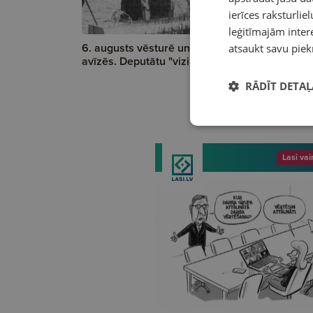
ierīces raksturliel
leģitīmajām intere
6. augusts vēsturē un senās
Sandra Ve
atsaukt savu piek
avīzēs. Deputātu "vizināšanās"
neelpot. K
nedrīkst ai
RĀDĪT DETAĻ