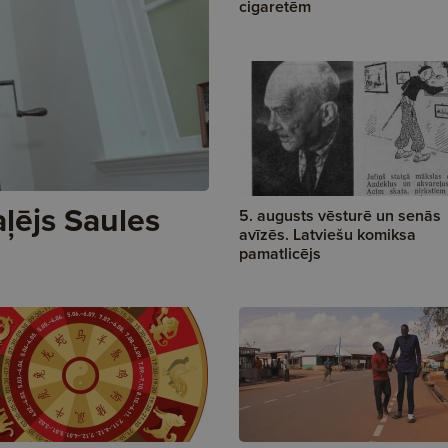
cigaretēm
aļējs Saules
5. augusts vēsturē un senās
avīzēs. Latviešu komiksa
pamatlicējs