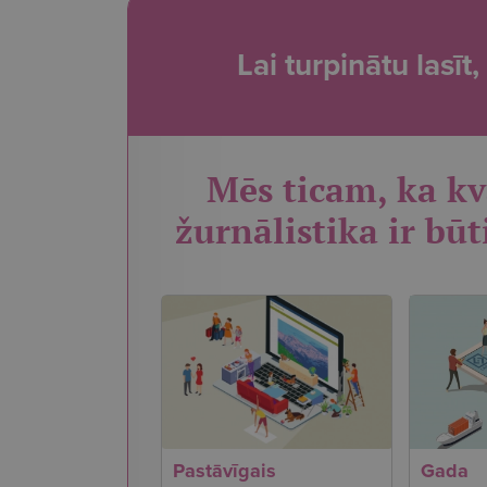
Lai turpinātu lasī
Mēs ticam, ka kv
žurnālistika ir būt
Pastāvīgais
Gada