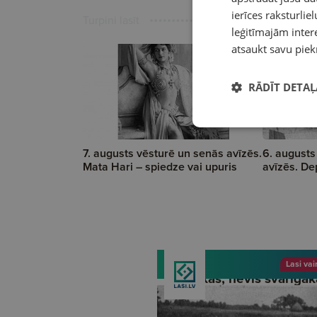
ierīces raksturliel
Turpini lasīt
leģitīmajām intere
atsaukt savu piek
RĀDĪT DETAĻ
7. augusts vēsturē un senās avīzēs.
6. augusts
Mata Hari – spiedze vai upuris
avīzēs. De