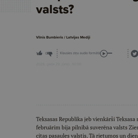
valsts?
Vilnis Bumbieris / Latvijas Mediji
Klausies ziņu audio formātā
1
0
2026. gada 29. jūnijs, 00:00
Teksasas Republika jeb vienkārši Teksasa 
februārim bija pilnībā suverēna valsts Zie
citas pasaules valstis. Tā rietumos un di