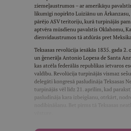
ziemeļaustrumos – ar amerikāņu pavalstīm
likumīgi nopirkto Luiziānu un Ārkanzasu, 
pārējo ASV teritoriju, kurā turpinājās pa
aptvēra mūsdienu pavalstis Oklahomu, Ka
dienvidaustrumos tā atdūrās pret Meksikas l
Teksasas revolūcija iesākās 1835. gada 2. 
un ģenerāļa Antonio Lopesa de Santa Anna
kas atcēla federālās republikas ietvaros e
valdību. Revolūcija turpinājās vismaz seš
delegāti kongresā pasludināja Teksasas Nea
turpinājās vēl līdz 21. aprīlim, kad paraks
pasludināja kara izbeigšanu, otrkārt, nodr
nodibināšanu. Bet pirms tā Teksasas neatk
vēsture.