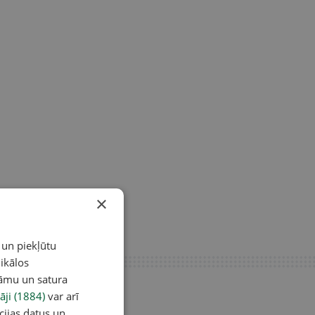
×
 un piekļūtu
ikālos
lāmu un satura
āji (1884)
var arī
cijas datus un