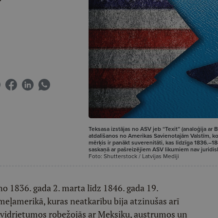
Teksasa izstājas no ASV jeb “Texit” (analoģija ar B
atdalīšanos no Amerikas Savienotajām Valstīm, ko 
mērķis ir panākt suverenitāti, kas līdzīga 1836.–18
saskaņā ar pašreizējiem ASV likumiem nav juridiski
Foto: Shutterstock / Latvijas Mediji
no 1836. gada 2. marta līdz 1846. gada 19.
meļamerikā, kuras neatkarību bija atzinušas arī
envidrietumos robežojās ar Meksiku, austrumos un