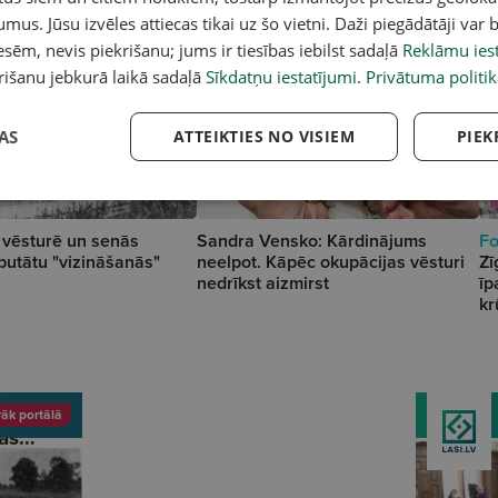
umus. Jūsu izvēles attiecas tikai uz šo vietni. Daži piegādātāji var b
sēm, nevis piekrišanu; jums ir tiesības iebilst sadaļā
Reklāmu iest
rišanu jebkurā laikā sadaļā
Sīkdatņu iestatījumi
.
Privātuma politik
AS
ATTEIKTIES NO VISIEM
PIEK
 vēsturē un senās
Sandra Vensko: Kārdinājums
Fo
putātu "vizināšanās"
neelpot. Kāpēc okupācijas vēsturi
Zī
nedrīkst aizmirst
īp
kr