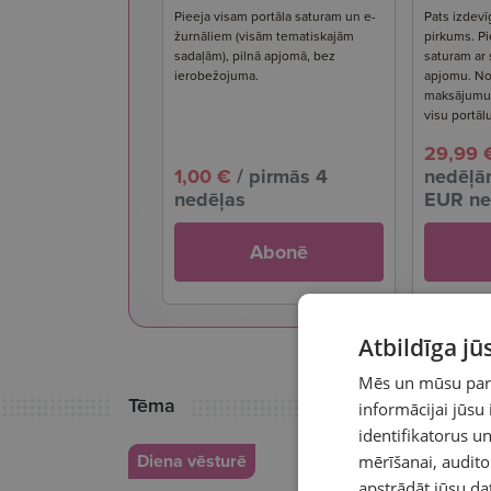
Pieeja visam portāla saturam un e-
Pats izdevī
žurnāliem (visām tematiskajām
pirkums. Pi
sadaļām), pilnā apjomā, bez
saturam ar
ierobežojuma.
apjomu. No
maksājumu s
visu portāl
29,99 
1,00 €
/ pirmās 4
nedēļām
nedēļas
EUR ne
Abonē
Atbildīga j
Mēs un mūsu partn
Tēma
informācijai jūsu
identifikatorus 
Diena vēsturē
mērīšanai, audit
apstrādāt jūsu da