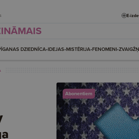
ars
E-izd
ZINĀMAIS
PĪGANAS DZIEDNĪCA
•
IDEJAS
•
MISTĒRIJA
•
FENOMENI
•
ZVAIGŽ
A
Abonentiem
V
ga