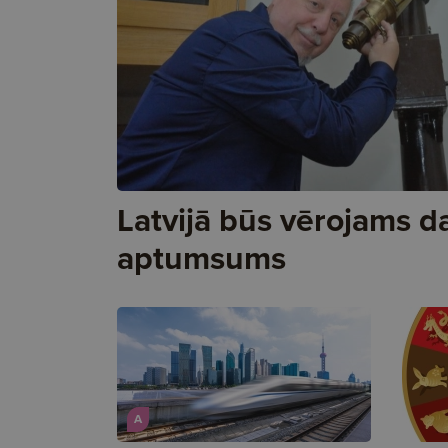
Latvijā būs vērojams d
aptumsums
A