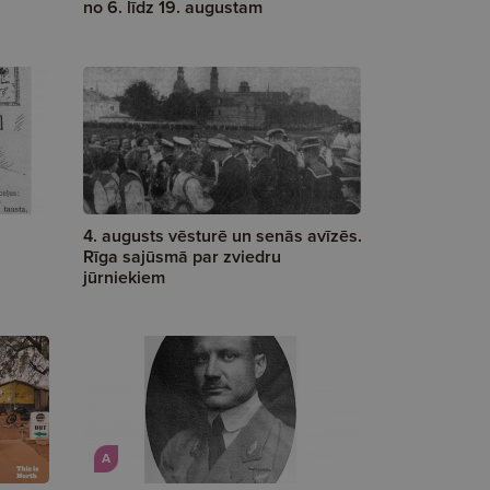
no 6. līdz 19. augustam
4. augusts vēsturē un senās avīzēs.
Rīga sajūsmā par zviedru
jūrniekiem
A