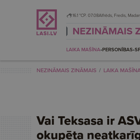
16.1 °C
P. 07.08
Alfrēds, Fredis, Mad
NEZINĀMAIS 
LAIKA MAŠĪNA
•
PERSONĪBAS
•
S
NEZINĀMAIS ZINĀMAIS
LAIKA MAŠĪN
Vai Teksasa ir AS
okupēta neatkarī