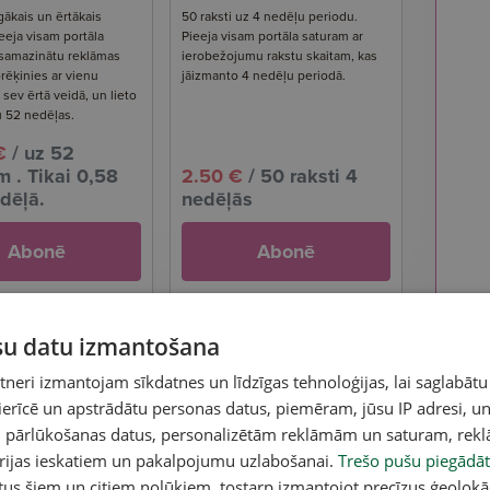
gākais un ērtākais
50 raksti uz 4 nedēļu periodu.
eeja visam portāla
Pieeja visam portāla saturam ar
 samazinātu reklāmas
ierobežojumu rakstu skaitam, kas
rēķinies ar vienu
jāizmanto 4 nedēļu periodā.
ev ērtā veidā, un lieto
u 52 nedēļas.
€
/ uz 52
 . Tikai 0,58
2.50 €
/ 50 raksti 4
dēļā.
nedēļās
Abonē
Abonē
ūsu datu izmantošana
eri izmantojam sīkdatnes un līdzīgas tehnoloģijas, lai saglabātu
 ierīcē un apstrādātu personas datus, piemēram, jūsu IP adresi, un
un pārlūkošanas datus, personalizētām reklāmām un saturam, rek
orijas ieskatiem un pakalpojumu uzlabošanai.
Trešo pušu piegādāt
tus šiem un citiem nolūkiem, tostarp izmantojot precīzus ģeolokā