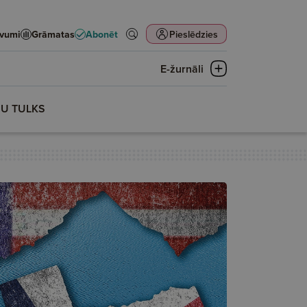
evumi
Grāmatas
Abonēt
Pieslēdzies
E-žurnāli
ŅU TULKS