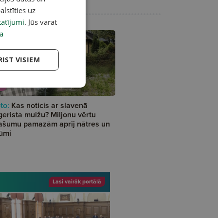
alstīties uz
atījumi
. Jūs varat
a
RIST VISIEM
A
to:
Kas noticis ar slavenā
gerista muižu? Miljonu vērtu
ašumu pamazām aprij nātres un
ūmi