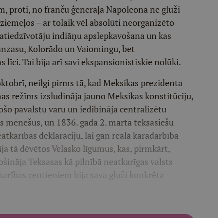
, proti, no franču ģenerāļa Napoleona ne gluži
ziemeļos – ar tolaik vēl absolūti neorganizēto
matiedzīvotāju indiāņu apslepkavošana un kas
nzasu, Kolorādo un Vaiomingu, bet
īci. Tai bija arī savi ekspansionistiskie nolūki.
oktobrī, neilgi pirms tā, kad Meksikas prezidenta
s režīms izsludināja jauno Meksikas konstitūciju,
sošo pavalstu varu un iedibināja centralizētu
us mēnešus, un 1836. gada 2. martā teksasiešu
tkarības deklarāciju, lai gan reālā karadarbība
tīja tā dēvētos Velasko līgumus, kas, pirmkārt,
ošināja Teksasas kā pilnībā neatkarīgas valsts
arības centieniem bija sava gluži konkrēta