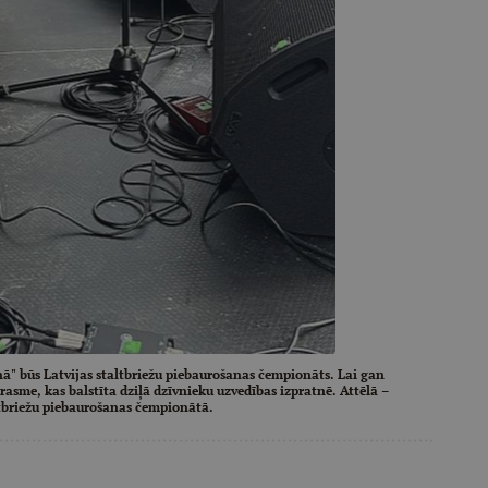
" būs Latvijas staltbriežu piebaurošanas čempionāts. Lai gan
prasme, kas balstīta dziļā dzīvnieku uzvedības izpratnē. Attēlā –
ltbriežu piebaurošanas čempionātā.