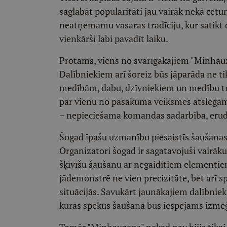
saglabāt popularitāti jau vairāk nekā cetu
neatņemamu vasaras tradīciju, kur satikt
vienkārši labi pavadīt laiku.
Protams, viens no svarīgākajiem "Minha
Dalībniekiem arī šoreiz būs jāparāda ne tik
medībām, dabu, dzīvniekiem un medību trad
par vienu no pasākuma veiksmes atslēgām. T
– nepieciešama komandas sadarbība, erudī
Šogad īpašu uzmanību piesaistīs šaušanas d
Organizatori šogad ir sagatavojuši vairāk
šķīvīšu šaušanu ar negaidītiem elementie
jādemonstrē ne vien precizitāte, bet arī
situācijās. Savukārt jaunākajiem dalībnie
kurās spēkus šaušanā būs iespējams izmēģ