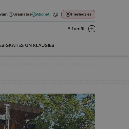
evumi
Grāmatas
Abonēt
Pieslēdzies
E-žurnāli
ES
•
SKATIES UN KLAUSIES