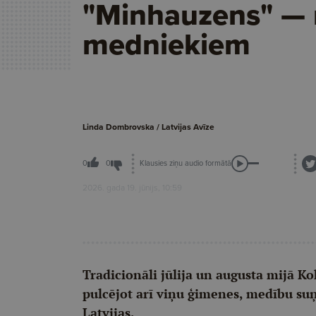
"Minhauzens" — n
medniekiem
Linda Dombrovska / Latvijas Avīze
Klausies ziņu audio formātā
0
0
2026. gada 19. jūnijs, 10:59
Tradicionāli jūlija un augusta mijā K
pulcējot arī viņu ģimenes, medību suņ
Latvijas.