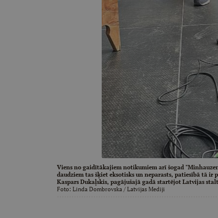
Viens no gaidītākajiem notikumiem arī šogad "Minhauzenā
daudziem tas šķiet eksotisks un neparasts, patiesībā tā ir 
Kaspars Dukaļskis, pagājušajā gadā startējot Latvijas sta
Foto:
Linda Dombrovska
/ Latvijas Mediji