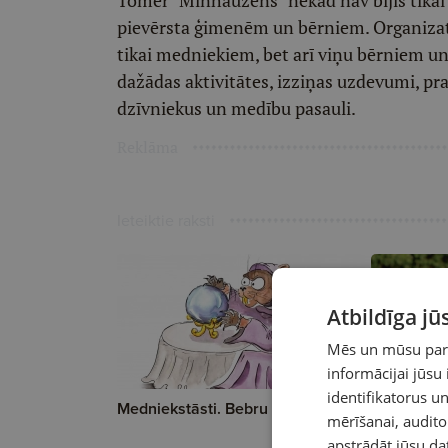
Tomēr "Minhauzens" nekad nav bijis tikai
pievērsta ģimenēm un bērniem. Organizator
tikai medniekiem, bet arī viņu bērniem u
dažādas aktivitātes, izziņas uzdevumi, pr
dzīvniekus un medību pasauli.
Reklāma
Ieteiktie raksti
Atbildīga j
Mēs un mūsu partn
informācijai jūsu
identifikatorus 
Medniekstāsti. Bebru lāsts
Stirnas. V
mērīšanai, audit
apstrādāt jūsu da