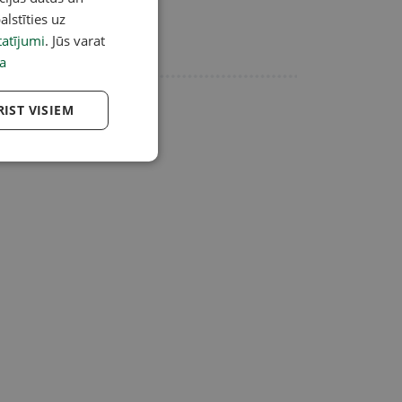
alstīties uz
atījumi
. Jūs varat
a
Reklāma
RIST VISIEM