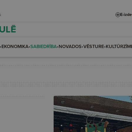
rs
E-izd
AULĒ
•
EKONOMIKA
•
SABIEDRĪBA
•
NOVADOS
•
VĒSTURE
•
KULTŪRZĪM