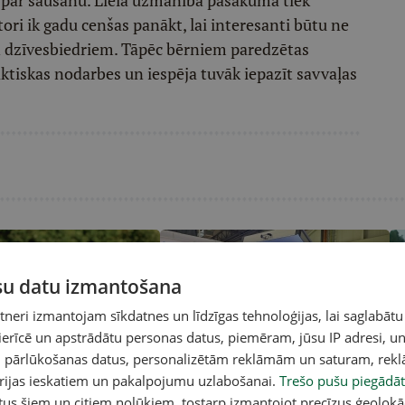
 par šaušanu. Liela uzmanība pasākumā tiek
i ik gadu cenšas panākt, lai interesanti būtu ne
n dzīvesbiedriem. Tāpēc bērniem paredzētas
aktiskas nodarbes un iespēja tuvāk iepazīt savvaļas
ūsu datu izmantošana
eri izmantojam sīkdatnes un līdzīgas tehnoloģijas, lai saglabātu
A
 ierīcē un apstrādātu personas datus, piemēram, jūsu IP adresi, un
un pārlūkošanas datus, personalizētām reklāmām un saturam, rek
ai medījam pareizi?
Moderni suņu treileri. Tādā arī
Sā
orijas ieskatiem un pakalpojumu uzlabošanai.
Trešo pušu piegādāt
bērnus varētu pārvadāt
Li
tus šiem un citiem nolūkiem, tostarp izmantojot precīzus ģeolokā
če