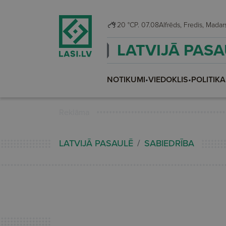
20 °C
P. 07.08
Alfrēds, Fredis, Mada
LATVIJĀ PAS
NOTIKUMI
•
VIEDOKLIS
•
POLITIKA
Reklāma
LATVIJĀ PASAULĒ
SABIEDRĪBA