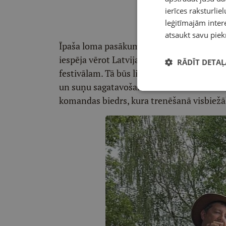
ierīces raksturliel
leģitīmajām intere
atsaukt savu piek
Īpaša loma pasākumā tradicionāli ir med
iespēja vērot Latvijas Medību suņu kluba 
RĀDĪT DETAĻ
festivālam. Tā būs lieliska iespēja iepazīt
un suņu sagatavošanu medībām. Medību sun
komandas biedrs, kura trenēšanā visbiežāk