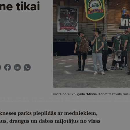
e tikai
Kadrs no 2025. gada "Minhauzena" festivāla, kas 
okneses parks piepildās ar medniekiem,
us, draugus un dabas mīļotājus no visas