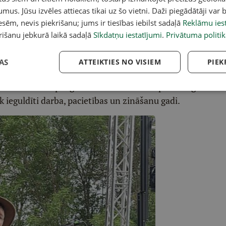
umus. Jūsu izvēles attiecas tikai uz šo vietni. Daži piegādātāji var b
sēm, nevis piekrišanu; jums ir tiesības iebilst sadaļā
Reklāmu iest
rišanu jebkurā laikā sadaļā
Sīkdatņu iestatījumi
.
Privātuma politik
ību suņiem. Šogad pasākuma apmeklētājiem būs
organizēto medību suņu izstādi, kas notiks paralēli
AS
ATTEIKTIES NO VISIEM
PIEK
 dažādas šķirnes, uzzināt vairāk par darbu ar tiem
s nav tikai palīgs medniekam – tas ir pilntiesīgs
 ieguldīti darba, pacietības un zināšanu gadi.