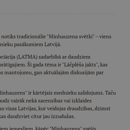
izi notiks tradicionālie "Minhauzena svētki" – viens
nieku pasākumiem Latvijā.
ciācija (LATMA) sadarbībā ar daudziem
ātīgajiem. Šī gada tēma ir "Lāčplēša jakts", kas
ūras mantojumu, gan aktuālajām diskusijām par
Minhauzens" ir kārtējais mednieku salidojums. Taču
r daudz vairāk nekā sacensības vai izklaides
 no visas Latvijas, kur veidojas draudzības, dzimst
 kas daudzviet citur jau izzudušas.
ajiem iemesliem, kāpēc "Minhauzens" spējis