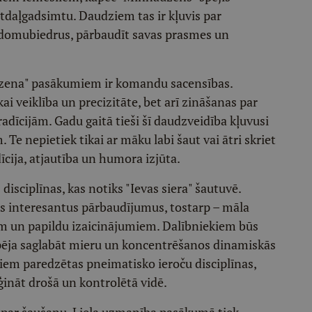
rtdaļgadsimtu. Daudziem tas ir kļuvis par
 domubiedrus, pārbaudīt savas prasmes un
uzena" pasākumiem ir komandu sacensības.
ai veiklība un precizitāte, bet arī zināšanas par
īcijām. Gadu gaitā tieši šī daudzveidība kļuvusi
e nepietiek tikai ar māku labi šaut vai ātri skriet
cija, atjautība un humora izjūta.
isciplīnas, kas notiks "Ievas siera" šautuvē.
us interesantus pārbaudījumus, tostarp – māla
m un papildu izaicinājumiem. Dalībniekiem būs
 spēja saglabāt mieru un koncentrēšanos dinamiskās
kiem paredzētas pneimatisko ieroču disciplīnas,
ināt drošā un kontrolētā vidē.