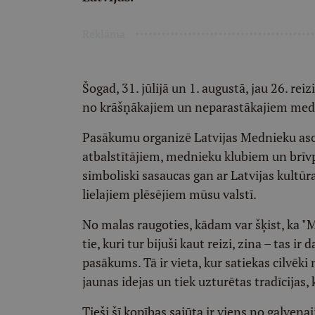
Reklāma
Šogad, 31. jūlijā un 1. augustā, jau 26. re
no krāšņākajiem un neparastākajiem med
Pasākumu organizē Latvijas Mednieku aso
atbalstītājiem, mednieku klubiem un brīvpr
simboliski sasaucas gan ar Latvijas kult
lielajiem plēsējiem mūsu valstī.
No malas raugoties, kādam var šķist, ka "
tie, kuri tur bijuši kaut reizi, zina – tas i
pasākums. Tā ir vieta, kur satiekas cilvēki
jaunas idejas un tiek uzturētas tradīcijas,
Tieši šī kopības sajūta ir viens no galven