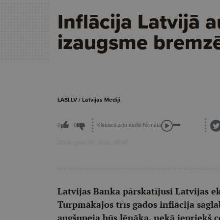
Inflācija Latvijā 
izaugsme bremzē
LASI.LV / Latvijas Mediji
Klausies ziņu audio formātā
0
0
2026. gada 18. jūnijs, 08:46
Latvijas Banka pārskatījusi Latvijas
Turpmākajos trīs gados inflācija sag
augšupeja būs lēnāka, nekā iepriekš 