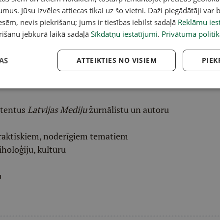
acebook
,
X
,
Bluesky
,
Draugiem
,
Threads
vai arī
Instagram
.
umus. Jūsu izvēles attiecas tikai uz šo vietni. Daži piegādātāji var b
v atlasītu noderīgu, praktisku un aktuālu saturu.
sēm, nevis piekrišanu; jums ir tiesības iebilst sadaļā
Reklāmu iest
pai
šeit
.
rišanu jebkurā laikā sadaļā
Sīkdatņu iestatījumi
.
Privātuma politik
ēļā saņem padziļinātu LASI.LV galvenā redaktora
AS
ATTEIKTIES NO VISIEM
PIEK
eresantāko interviju apkopojumu.
etentus
Latvijas Mediju
žurnālistu un autoru
raktiskiem, noderīgiem tematiem
iholoģiju, kultūru
u