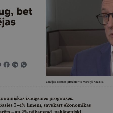
aug, bet
jas
Latvijas Bankas prezidents Mārtiņš Kazāks.
 ekonomiskās izaugsmes prognozes.
labāsies 3–4% līmenī, savukārt ekonomikas
cerēts – ap 2% nākamgad, pakāpeniski