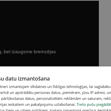
ūsu datu izmantošana
eri izmantojam sīkdatnes un līdzīgas tehnoloģijas, lai saglabātu
 ierīcē un apstrādātu personas datus, piemēram, jūsu IP adresi, un
un pārlūkošanas datus, personalizētām reklāmām un saturam, rek
orijas ieskatiem un pakalpojumu uzlabošanai.
Trešo pušu piegādāt
tus šiem un citiem nolūkiem, tostarp izmantojot precīzus ģeolokā