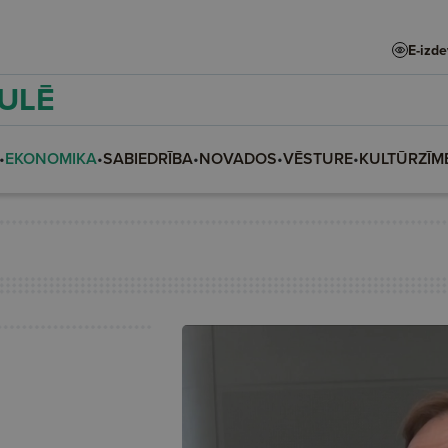
E-izd
AULĒ
•
EKONOMIKA
•
SABIEDRĪBA
•
NOVADOS
•
VĒSTURE
•
KULTŪRZĪM