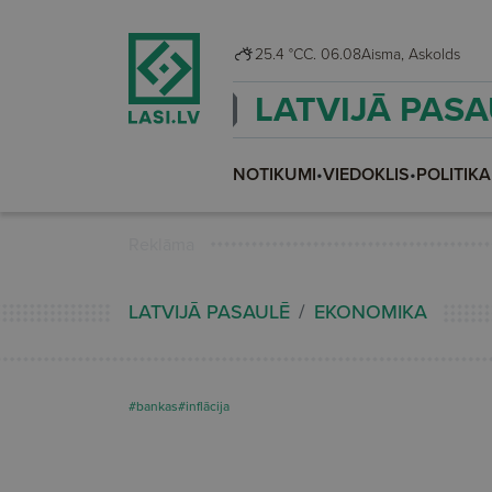
25.4 °C
C. 06.08
Aisma, Askolds
LATVIJĀ PAS
NOTIKUMI
•
VIEDOKLIS
•
POLITIKA
Reklāma
LATVIJĀ PASAULĒ
EKONOMIKA
#bankas
#inflācija