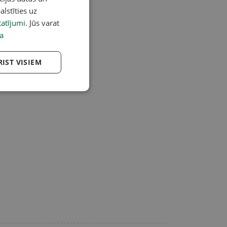
alstīties uz
atījumi
. Jūs varat
a
RIST VISIEM