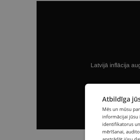
Atbildīga j
Mēs un mūsu partn
informācijai jūsu
identifikatorus 
mērīšanai, audit
apstrādāt jūsu da