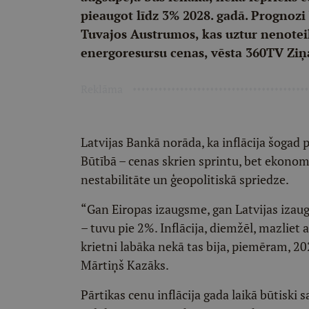
pieaugot līdz 3% 2028. gadā. Prognoz
Tuvajos Austrumos, kas uztur nenote
energoresursu cenas, vēsta 360TV Ziņ
Reklāma
Latvijas Bankā norāda, ka inflācija šogad
Būtībā – cenas skrien sprintu, bet ekonom
nestabilitāte un ģeopolitiskā spriedze.
“Gan Eiropas izaugsme, gan Latvijas izau
– tuvu pie 2%. Inflācija, diemžēl, mazliet 
krietni labāka nekā tas bija, piemēram, 20
Mārtiņš Kazāks.
Pārtikas cenu inflācija gada laikā būtiski 