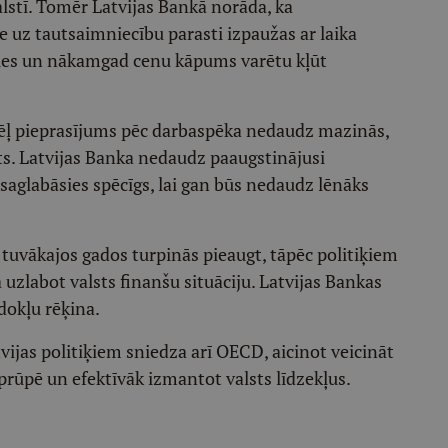
lstī. Tomēr Latvijas Bankā norāda, ka
uz tautsaimniecību parasti izpaužas ar laika
āsies un nākamgad cenu kāpums varētu kļūt
ēļ pieprasījums pēc darbaspēka nedaudz mazinās,
ts. Latvijas Banka nedaudz paaugstinājusi
aglabāsies spēcīgs, lai gan būs nedaudz lēnāks
 tuvākajos gados turpinās pieaugt, tāpēc politiķiem
uzlabot valsts finanšu situāciju. Latvijas Bankas
dokļu rēķina.
ijas politiķiem sniedza arī OECD, aicinot veicināt
prūpē un efektīvāk izmantot valsts līdzekļus.