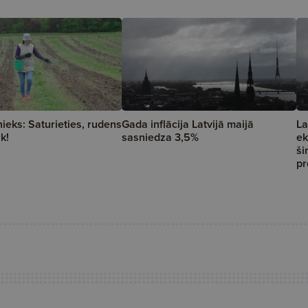
nieks: Saturieties, rudens
Gada inflācija Latvijā maijā
La
āk!
sasniedza 3,5%
ek
ši
pr