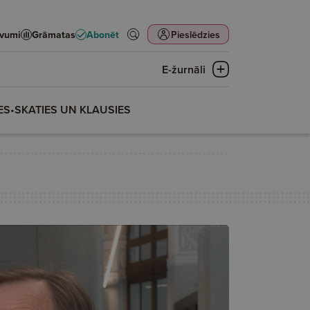
evumi
Grāmatas
Abonēt
Pieslēdzies
E-žurnāli
ES
•
SKATIES UN KLAUSIES