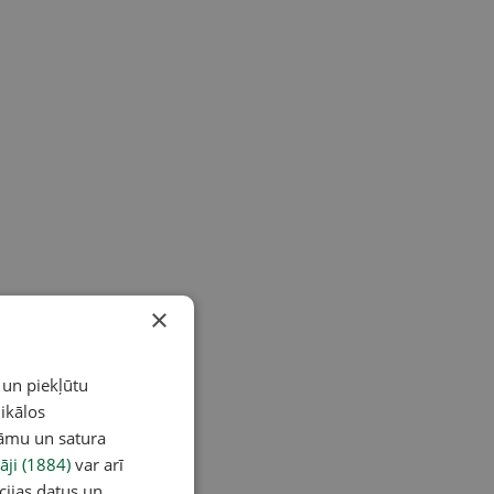
×
 un piekļūtu
ikālos
lāmu un satura
āji (1884)
var arī
cijas datus un