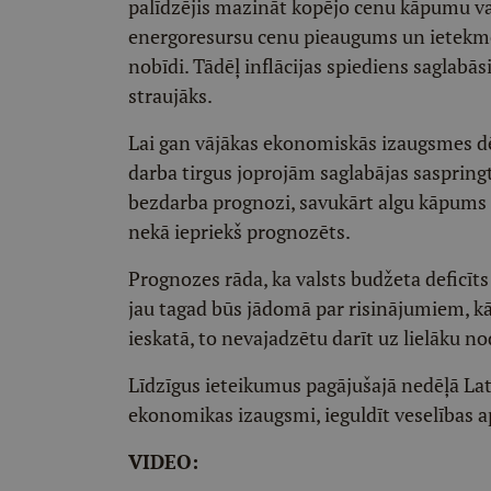
palīdzējis mazināt kopējo cenu kāpumu va
energoresursu cenu pieaugums un ietekme 
nobīdi. Tādēļ inflācijas spiediens saglab
straujāks.
Lai gan vājākas ekonomiskās izaugsmes d
darba tirgus joprojām saglabājas saspring
bezdarba prognozi, savukārt algu kāpums s
nekā iepriekš prognozēts.
Prognozes rāda, ka valsts budžeta deficīts
jau tagad būs jādomā par risinājumiem, kā 
ieskatā, to nevajadzētu darīt uz lielāku no
Līdzīgus ieteikumus pagājušajā nedēļā Latv
ekonomikas izaugsmi, ieguldīt veselības a
VIDEO: