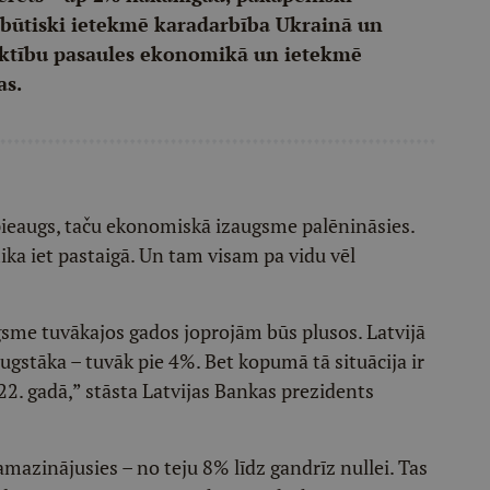
i būtiski ietekmē karadarbība Ukrainā un
iktību pasaules ekonomikā un ietekmē
as.
 pieaugs, taču ekonomiskā izaugsme palēnināsies.
ika iet pastaigā. Un tam visam pa vidu vēl
gsme tuvākajos gados joprojām būs plusos. Latvijā
augstāka – tuvāk pie 4%. Bet kopumā tā situācija ir
22. gadā,” stāsta Latvijas Bankas prezidents
samazinājusies – no teju 8% līdz gandrīz nullei. Tas