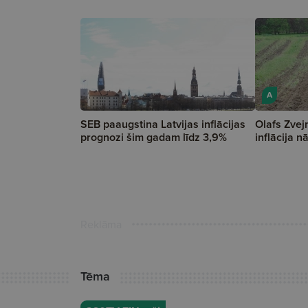
A
SEB paaugstina Latvijas inflācijas
Olafs Zvej
prognozi šim gadam līdz 3,9%
inflācija n
Reklāma
Tēma