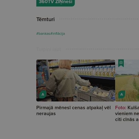
360TV ZIŅneši
Tēmturi
#bankas
#inflācija
Turpini lasīt
A
A
Pirmajā mēnesī cenas atpakaļ vēl
Foto:
Kulš
neraujas
vieniem ne
citi cīnās 