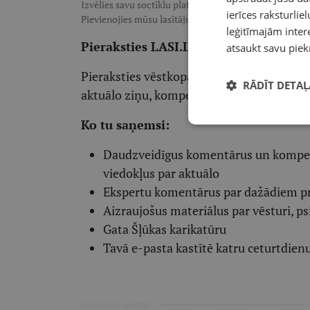
Izvēlies savu soctīklu platformu, lai sekotu LASI.LV:
F
ierīces raksturliel
Pievienojies mūsu lasītāju pulkam, lai saņemtu īpaši te
leģitīmajām intere
Pieraksties LASI.LV redaktora vēstko
atsaukt savu piek
Pieraksties vēstkopai un divas reizes ned
RĀDĪT DETAĻ
aktuālo ziņu, kompetentu viedokļu un int
Ko tu saņemsi:
Daudzveidīgus komentārus un komp
viedokļus par aktuālo
Ekspertu komentārus par dažādiem p
Aizraujošus materiālus par vēsturi, ps
Gata Šļūkas karikatūru
Tavā e-pasta kastītē katru ceturtdien
Ieteiktie raksti