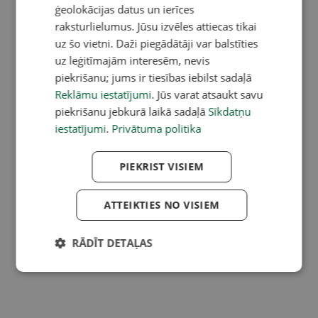
ģeolokācijas datus un ierīces
raksturlielumus. Jūsu izvēles attiecas tikai
uz šo vietni. Daži piegādātāji var balstīties
uz leģitīmajām interesēm, nevis
piekrišanu; jums ir tiesības iebilst sadaļā
Reklāmu iestatījumi
. Jūs varat atsaukt savu
piekrišanu jebkurā laikā sadaļā
Sīkdatņu
iestatījumi
.
Privātuma politika
PIEKRIST VISIEM
ATTEIKTIES NO VISIEM
RĀDĪT DETAĻAS