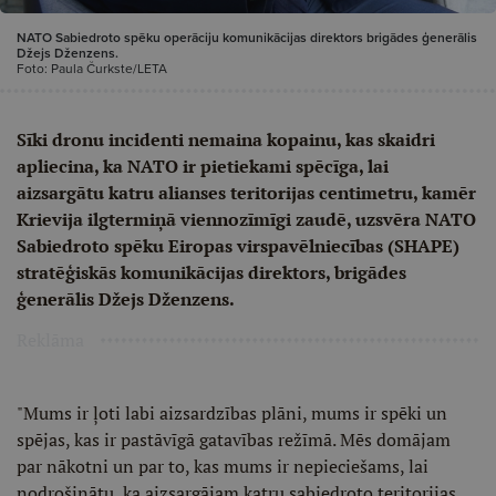
NATO Sabiedroto spēku operāciju komunikācijas direktors brigādes ģenerālis
Džejs Dženzens.
Foto: Paula Čurkste/LETA
Sīki dronu incidenti nemaina kopainu, kas skaidri
apliecina, ka NATO ir pietiekami spēcīga, lai
aizsargātu katru alianses teritorijas centimetru, kamēr
Krievija ilgtermiņā viennozīmīgi zaudē, uzsvēra NATO
Sabiedroto spēku Eiropas virspavēlniecības (SHAPE)
stratēģiskās komunikācijas direktors, brigādes
ģenerālis Džejs Dženzens.
Reklāma
"Mums ir ļoti labi aizsardzības plāni, mums ir spēki un
spējas, kas ir pastāvīgā gatavības režīmā. Mēs domājam
par nākotni un par to, kas mums ir nepieciešams, lai
nodrošinātu, ka aizsargājam katru sabiedroto teritorijas