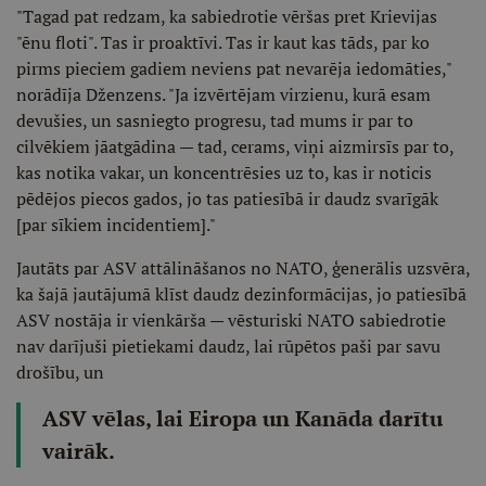
"Tagad pat redzam, ka sabiedrotie vēršas pret Krievijas
"ēnu floti". Tas ir proaktīvi. Tas ir kaut kas tāds, par ko
pirms pieciem gadiem neviens pat nevarēja iedomāties,"
norādīja Dženzens. "Ja izvērtējam virzienu, kurā esam
devušies, un sasniegto progresu, tad mums ir par to
cilvēkiem jāatgādina — tad, cerams, viņi aizmirsīs par to,
kas notika vakar, un koncentrēsies uz to, kas ir noticis
pēdējos piecos gados, jo tas patiesībā ir daudz svarīgāk
[par sīkiem incidentiem]."
Jautāts par ASV attālināšanos no NATO, ģenerālis uzsvēra,
ka šajā jautājumā klīst daudz dezinformācijas, jo patiesībā
ASV nostāja ir vienkārša — vēsturiski NATO sabiedrotie
nav darījuši pietiekami daudz, lai rūpētos paši par savu
drošību, un
ASV vēlas, lai Eiropa un Kanāda darītu
vairāk.