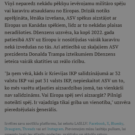
Viņš neparedz nekādu pēkšņu ievērojamu militāro spēju
vai karavīru atsaukšanu no Eiropas. Drīzāk notiks
aprēķināta, lēnāka izvešana, ASV spēkus aizstājot ar
Eiropas un Kanādas spēkiem, līdz ar to nekādas plaisas
neradīšoties. Dženzens uzsvēra, ka kopš 2022. gada
patiesībā ASV uz Eiropu ir nosūtījušas vairāk karavīru
nekā izvedušas no tās. Arī attiecībā uz skaļajiem ASV
prezidenta Donalda Trampa izteikumiem Dženzens
ieteica vairāk skatīties uz reālo rīcību.
"Ja ņem vērā, kāds ir Krievijas IKP salīdzinājumā ar 32
valstu IKP vai pat 31 valsts IKP, nepieskaitot ASV un to,
ko mēs varētu atļauties aizsardzības jomā, tas vienkārši
nav salīdzināms. Vai Eiropa spēj sevi aizsargāt? Pilnīgi
noteikti spēj. Ir vajadzīga tikai griba un vienotība," uzsvēra
pieredzējušais ģenerālis.
Izvēlies savu soctīklu platformu, lai sekotu LASI.LV:
Facebook
,
X
,
Bluesky
,
Draugiem
,
Threads
vai arī
Instagram
. Pievienojies mūsu lasītāju pulkam, lai
saņemtu īpaši tev atlasītu noderīgu, praktisku un aktuālu saturu.