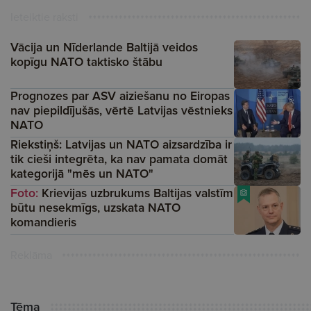
Ieteiktie raksti
Vācija un Nīderlande Baltijā veidos
kopīgu NATO taktisko štābu
Prognozes par ASV aiziešanu no Eiropas
nav piepildījušās, vērtē Latvijas vēstnieks
NATO
Riekstiņš: Latvijas un NATO aizsardzība ir
tik cieši integrēta, ka nav pamata domāt
kategorijā "mēs un NATO"
Foto:
Krievijas uzbrukums Baltijas valstīm
būtu nesekmīgs, uzskata NATO
komandieris
Reklāma
Tēma