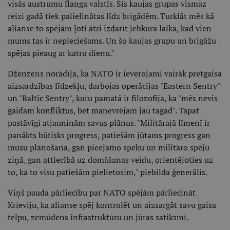
visās austrumu flanga valstīs. Šīs kaujas grupas vismaz
reizi gadā tiek palielinātas līdz brigādēm. Turklāt mēs kā
alianse to spējam ļoti ātri izdarīt jebkurā laikā, kad vien
mums tas ir nepieciešams. Un šo kaujas grupu un brigāžu
spējas pieaug ar katru dienu."
Dženzens norādīja, ka NATO ir ievērojami vairāk pretgaisa
aizsardzības līdzekļu, darbojas operācijas "Eastern Sentry"
un "Baltic Sentry", kuru pamatā ir filozofija, ka "mēs nevis
gaidām konfliktus, bet manevrējam jau tagad". Tāpat
pastāvīgi atjauninām savus plānus. "Militārajā līmenī ir
panākts būtisks progress, patiešām jūtams progress gan
mūsu plānošanā, gan pieejamo spēku un militāro spēju
ziņā, gan attiecībā uz domāšanas veidu, orientējoties uz
to, ka to visu patiešām pielietosim," piebilda ģenerālis.
Viņš pauda pārliecību par NATO spējām pārliecināt
Krieviju, ka alianse spēj kontrolēt un aizsargāt savu gaisa
telpu, zemūdens infrastruktūru un jūras satiksmi.