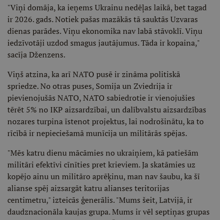
"Viņi domāja, ka ieņems Ukrainu nedēļas laikā, bet tagad
ir 2026. gads. Notiek pašas mazākās tā sauktās Uzvaras
dienas parādes. Viņu ekonomika nav labā stāvoklī. Viņu
iedzīvotāji uzdod smagus jautājumus. Tāda ir kopaina,"
sacīja Dženzens.
Viņš atzina, ka arī NATO pusē ir zināma politiskā
spriedze. No otras puses, Somija un Zviedrija ir
pievienojušās NATO, NATO sabiedrotie ir vienojušies
tērēt 5% no IKP aizsardzībai, un dalībvalstu aizsardzības
nozares turpina īstenot projektus, lai nodrošinātu, ka to
rīcībā ir nepieciešamā munīcija un militārās spējas.
"Mēs katru dienu mācāmies no ukraiņiem, kā patiešām
militāri efektīvi cīnīties pret krieviem. Ja skatāmies uz
kopējo ainu un militāro aprēķinu, man nav šaubu, ka šī
alianse spēj aizsargāt katru alianses teritorijas
centimetru," izteicās ģenerālis. "Mums šeit, Latvijā, ir
daudznacionāla kaujas grupa. Mums ir vēl septiņas grupas