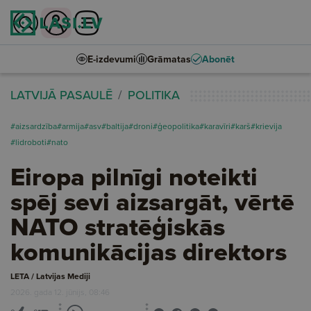
E-izdevumi
Grāmatas
Abonēt
LATVIJĀ PASAULĒ
POLITIKA
#aizsardzība
#armija
#asv
#baltija
#droni
#ģeopolitika
#karavīri
#karš
#krievija
#lidroboti
#nato
Eiropa pilnīgi noteikti
spēj sevi aizsargāt, vērtē
NATO stratēģiskās
komunikācijas direktors
LETA / Latvijas Mediji
2026. gada 12. jūnijs, 08:46