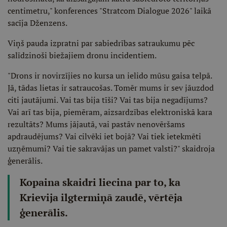
centimetru," konferences "Stratcom Dialogue 2026" laikā
sacīja Dženzens.
Viņš pauda izpratni par sabiedrības satraukumu pēc
salīdzinoši biežajiem dronu incidentiem.
"Drons ir novirzījies no kursa un ielido mūsu gaisa telpā.
Jā, tādas lietas ir satraucošas. Tomēr mums ir sev jāuzdod
citi jautājumi. Vai tas bija tīši? Vai tas bija negadījums?
Vai arī tas bija, piemēram, aizsardzības elektroniskā kara
rezultāts? Mums jājautā, vai pastāv nenovēršams
apdraudējums? Vai cilvēki iet bojā? Vai tiek ietekmēti
uzņēmumi? Vai tie sakravājas un pamet valsti?" skaidroja
ģenerālis.
Kopaina skaidri liecina par to, ka
Krievija ilgtermiņā zaudē, vērtēja
ģenerālis.