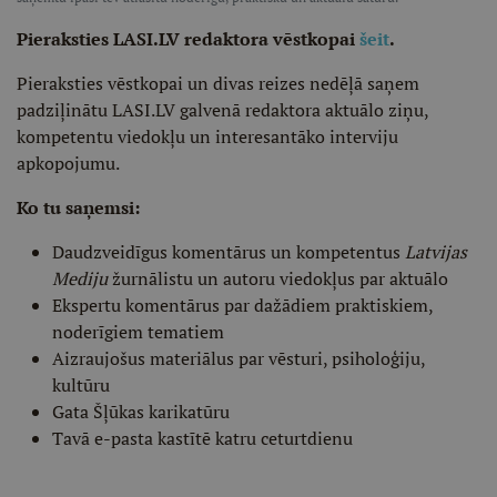
Pieraksties LASI.LV redaktora vēstkopai
šeit
.
Pieraksties vēstkopai un divas reizes nedēļā saņem
padziļinātu LASI.LV galvenā redaktora aktuālo ziņu,
kompetentu viedokļu un interesantāko interviju
apkopojumu.
Ko tu saņemsi:
Daudzveidīgus komentārus un kompetentus
Latvijas
Mediju
žurnālistu un autoru viedokļus par aktuālo
Ekspertu komentārus par dažādiem praktiskiem,
noderīgiem tematiem
Aizraujošus materiālus par vēsturi, psiholoģiju,
kultūru
Gata Šļūkas karikatūru
Tavā e-pasta kastītē katru ceturtdienu