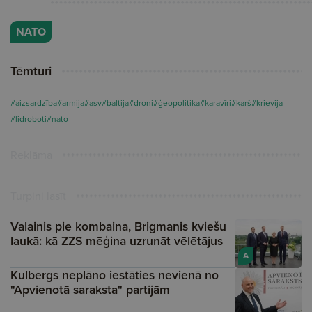
NATO
Tēmturi
#aizsardzība
#armija
#asv
#baltija
#droni
#ģeopolitika
#karavīri
#karš
#krievija
#lidroboti
#nato
Reklāma
Turpini lasīt
Valainis pie kombaina, Brigmanis kviešu
laukā: kā ZZS mēģina uzrunāt vēlētājus
A
Kulbergs neplāno iestāties nevienā no
"Apvienotā saraksta" partijām