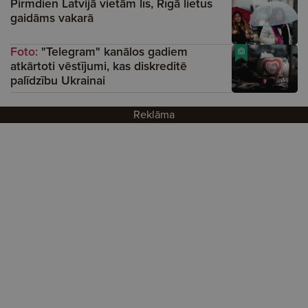
Pirmdien Latvijā vietām līs, Rīgā lietus
gaidāms vakarā
Foto:
"Telegram" kanālos gadiem
atkārtoti vēstījumi, kas diskreditē
palīdzību Ukrainai
Reklāma