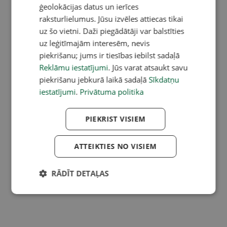
ģeolokācijas datus un ierīces
raksturlielumus. Jūsu izvēles attiecas tikai
uz šo vietni. Daži piegādātāji var balstīties
uz leģitīmajām interesēm, nevis
piekrišanu; jums ir tiesības iebilst sadaļā
Reklāmu iestatījumi
. Jūs varat atsaukt savu
piekrišanu jebkurā laikā sadaļā
Sīkdatņu
iestatījumi
.
Privātuma politika
PIEKRIST VISIEM
ATTEIKTIES NO VISIEM
RĀDĪT DETAĻAS