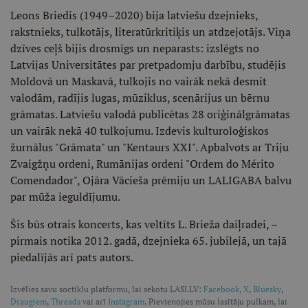
Leons Briedis (1949–2020) bija latviešu dzejnieks,
rakstnieks, tulkotājs, literatūrkritiķis un atdzejotājs. Viņa
dzīves ceļš bijis drosmīgs un neparasts: izslēgts no
Latvijas Universitātes par pretpadomju darbību, studējis
Moldovā un Maskavā, tulkojis no vairāk nekā desmit
valodām, radījis lugas, mūziklus, scenārijus un bērnu
grāmatas. Latviešu valodā publicētas 28 oriģinālgrāmatas
un vairāk nekā 40 tulkojumu. Izdevis kulturoloģiskos
žurnālus "Grāmata" un "Kentaurs XXI". Apbalvots ar Triju
Zvaigžņu ordeni, Rumānijas ordeni "Ordem do Mérito
Comendador", Ojāra Vācieša prēmiju un LALIGABA balvu
par mūža ieguldījumu.
Šis būs otrais koncerts, kas veltīts L. Brieža daiļradei, –
pirmais notika 2012. gadā, dzejnieka 65. jubilejā, un tajā
piedalījās arī pats autors.
Izvēlies savu soctīklu platformu, lai sekotu LASI.LV:
Facebook
,
X
,
Bluesky
,
Draugiem
,
Threads
vai arī
Instagram
. Pievienojies mūsu lasītāju pulkam, lai