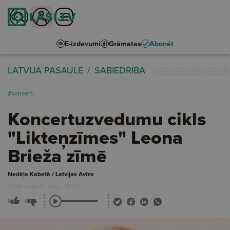
E-izdevumi
Grāmatas
Abonēt
LATVIJĀ PASAULĒ
SABIEDRĪBA
#koncerti
Koncertuzvedumu cikls
"Likteņzīmes" Leona
Brieža zīmē
Nedēļa Kabatā / Latvijas Avīze
2026. gada 11. jūnijs, 08:00
0
0