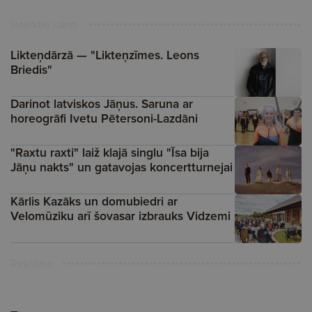
Ieteiktie raksti
Likteņdārzā — "Likteņzīmes. Leons
Briedis"
Darinot latviskos Jāņus. Saruna ar
horeogrāfi Ivetu Pētersoni-Lazdāni
"Raxtu raxti" laiž klajā singlu "Īsa bija
Jāņu nakts" un gatavojas koncertturnejai
Kārlis Kazāks un domubiedri ar
Velomūziku arī šovasar izbrauks Vidzemi
Reklāma