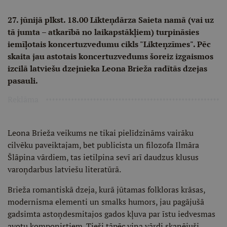
27. jūnijā plkst. 18.00 Likteņdārza Saieta namā (vai uz
tā jumta – atkarībā no laikapstākļiem) turpināsies
iemīļotais koncertuzvedumu cikls "Likteņzīmes". Pēc
skaita jau astotais koncertuzvedums šoreiz izgaismos
izcilā latviešu dzejnieka Leona Brieža radītās dzejas
pasauli.
Reklāma
Leona Brieža veikums ne tikai pielīdzināms vairāku
cilvēku paveiktajam, bet publicista un filozofa Ilmāra
Šlāpina vārdiem, tas ietilpina sevī arī daudzus klusus
varoņdarbus latviešu literatūrā.
Brieža romantiskā dzeja, kurā jūtamas folkloras krāsas,
modernisma elementi un smalks humors, jau pagājušā
gadsimta astoņdesmitajos gados kļuva par īstu iedvesmas
avotu komponistiem. Tieši tāpēc viņa vārdi skanējuši