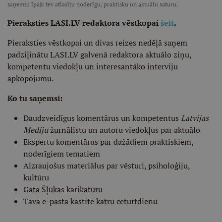
saņemtu īpaši tev atlasītu noderīgu, praktisku un aktuālu saturu.
Pieraksties LASI.LV redaktora vēstkopai
šeit
.
Pieraksties vēstkopai un divas reizes nedēļā saņem
padziļinātu LASI.LV galvenā redaktora aktuālo ziņu,
kompetentu viedokļu un interesantāko interviju
apkopojumu.
Ko tu saņemsi:
Daudzveidīgus komentārus un kompetentus
Latvijas
Mediju
žurnālistu un autoru viedokļus par aktuālo
Ekspertu komentārus par dažādiem praktiskiem,
noderīgiem tematiem
Aizraujošus materiālus par vēsturi, psiholoģiju,
kultūru
Gata Šļūkas karikatūru
Tavā e-pasta kastītē katru ceturtdienu