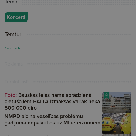
Tēma
Koncerti
Tēmturi
#koncerti
Reklāma
Turpini lasīt
Foto:
Bauskas ielas nama sprādzienā
cietušajiem BALTA izmaksās vairāk nekā
500 000 eiro
NMPD aicina veselības problēmu
gadījumā nepaļauties uz MI ieteikumiem