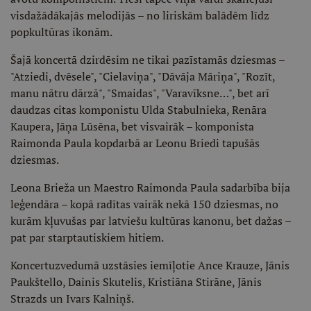
visdažādākajās melodijās – no liriskām balādēm līdz
popkultūras ikonām.
Šajā koncertā dzirdēsim ne tikai pazīstamās dziesmas –
"Atziedi, dvēsele", "Cielaviņa", "Dāvāja Māriņa", "Rozīt,
manu nātru dārzā", "Smaidas", "Varavīksne…", bet arī
daudzas citas komponistu Ulda Stabulnieka, Renāra
Kaupera, Jāņa Lūsēna, bet visvairāk – komponista
Raimonda Paula kopdarbā ar Leonu Briedi tapušās
dziesmas.
Leona Brieža un Maestro Raimonda Paula sadarbība bija
leģendāra – kopā radītas vairāk nekā 150 dziesmas, no
kurām kļuvušas par latviešu kultūras kanonu, bet dažas –
pat par starptautiskiem hitiem.
Koncertuzvedumā uzstāsies iemīļotie Ance Krauze, Jānis
Paukštello, Dainis Skutelis, Kristiāna Stirāne, Jānis
Strazds un Ivars Kalniņš.