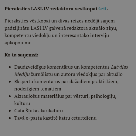
Pieraksties LASI.LV redaktora vēstkopai
šeit
.
Pieraksties vēstkopai un divas reizes nedēļā saņem
padziļinātu LASI.LV galvenā redaktora aktuālo ziņu,
kompetentu viedokļu un interesantāko interviju
apkopojumu.
Ko tu saņemsi:
Daudzveidīgus komentārus un kompetentus
Latvijas
Mediju
žurnālistu un autoru viedokļus par aktuālo
Ekspertu komentārus par dažādiem praktiskiem,
noderīgiem tematiem
Aizraujošus materiālus par vēsturi, psiholoģiju,
kultūru
Gata Šļūkas karikatūru
Tavā e-pasta kastītē katru ceturtdienu