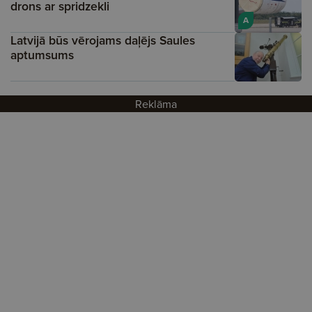
drons ar spridzekli
A
Latvijā būs vērojams daļējs Saules
aptumsums
Reklāma