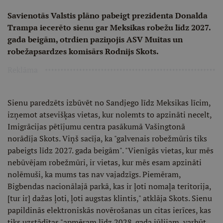
Savienotās Valstis plāno pabeigt prezidenta Donalda
Trampa iecerēto sienu gar Meksikas robežu līdz 2027.
gada beigām, otrdien paziņojis ASV Muitas un
robežapsardzes komisārs Rodnijs Skots.
Reklāma
Sienu paredzēts izbūvēt no Sandjego līdz Meksikas līcim,
izņemot atsevišķas vietas, kur nolemts to apzināti necelt,
Imigrācijas pētījumu centra pasākumā Vašingtonā
norādīja Skots. Viņš sacīja, ka "galvenais robežmūris tiks
pabeigts līdz 2027. gada beigām". "Vienīgās vietas, kur mēs
nebūvējam robežmūri, ir vietas, kur mēs esam apzināti
nolēmuši, ka mums tas nav vajadzīgs. Piemēram,
Bigbendas nacionālajā parkā, kas ir ļoti nomaļa teritorija,
[tur ir] dažas ļoti, ļoti augstas klintis," atklāja Skots. Sienu
papildinās elektroniskās novērošanas un citas ierīces, kas
tiks uzstādītas "apmēram līdz 2028. gada jūlijam, varbūt,