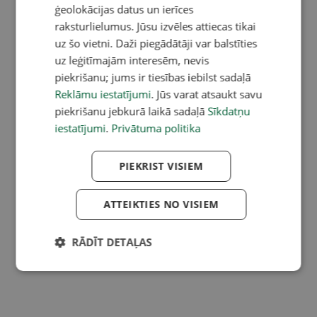
ģeolokācijas datus un ierīces
raksturlielumus. Jūsu izvēles attiecas tikai
uz šo vietni. Daži piegādātāji var balstīties
uz leģitīmajām interesēm, nevis
piekrišanu; jums ir tiesības iebilst sadaļā
Reklāmu iestatījumi
. Jūs varat atsaukt savu
piekrišanu jebkurā laikā sadaļā
Sīkdatņu
iestatījumi
.
Privātuma politika
PIEKRIST VISIEM
ATTEIKTIES NO VISIEM
RĀDĪT DETAĻAS