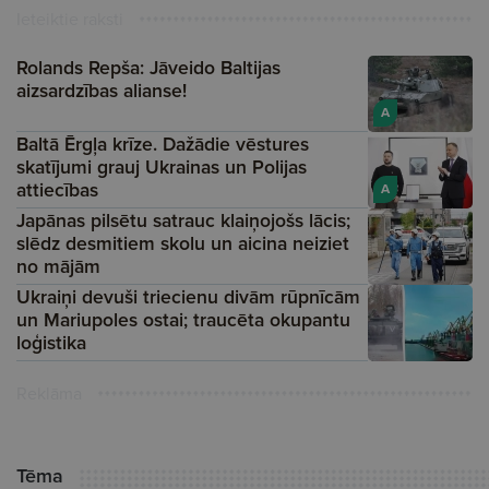
Ieteiktie raksti
Rolands Repša: Jāveido Baltijas
aizsardzības alianse!
A
Baltā Ērgļa krīze. Dažādie vēstures
skatījumi grauj Ukrainas un Polijas
attiecības
A
Japānas pilsētu satrauc klaiņojošs lācis;
slēdz desmitiem skolu un aicina neiziet
no mājām
Ukraiņi devuši triecienu divām rūpnīcām
un Mariupoles ostai; traucēta okupantu
loģistika
Reklāma
Tēma