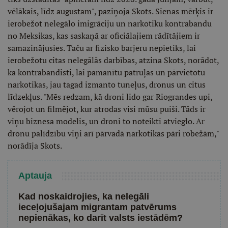
vēlākais, līdz augustam", paziņoja Skots. Sienas mērķis ir
ierobežot nelegālo imigrāciju un narkotiku kontrabandu
no Meksikas, kas saskaņā ar oficiālajiem rādītājiem ir
samazinājusies. Taču ar fizisko barjeru nepietiks, lai
ierobežotu citas nelegālās darbības, atzina Skots, norādot,
ka kontrabandisti, lai pamanītu patruļas un pārvietotu
narkotikas, jau tagad izmanto tuneļus, dronus un citus
līdzekļus. "Mēs redzam, kā droni lido gar Riograndes upi,
vērojot un filmējot, kur atrodas visi mūsu puiši. Tāds ir
viņu biznesa modelis, un droni to noteikti atvieglo. Ar
dronu palīdzību viņi arī pārvadā narkotikas pāri robežām,"
norādīja Skots.
Aptauja
Kad noskaidrojies, ka nelegāli
ieceļojušajam migrantam patvērums
nepienākas, ko darīt valsts iestādēm?