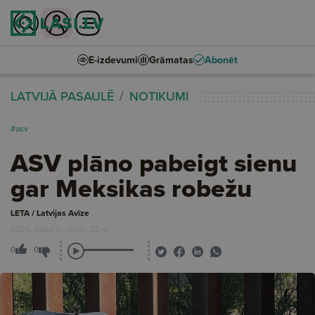
E-izdevumi
Grāmatas
Abonēt
LATVIJĀ PASAULĒ
NOTIKUMI
#asv
ASV plāno pabeigt sienu
gar Meksikas robežu
LETA / Latvijas Avīze
2026. gada 10. jūnijs, 22:41
0
0