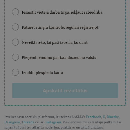
Iesaistīt vietējā darba tirgū, iekļaut sabiedrībā
Paturēt stingrā kontrolē, regulāri reģistrējot
Neveikt neko, lai paši izvēlas, ko darīt
Pieņemt lēmumu par izraidīšanu no valsts
Izraidīt piespiedu kārtā
Apskatīt rezultātus
Izvēlies savu soctīklu platformu, lai sekotu LASI.LV:
Facebook
,
X
,
Bluesky
,
Draugiem
,
Threads
vai arī
Instagram
. Pievienojies mūsu lasītāju pulkam, lai
saņemtu īpaši tev atlasītu noderīgu, praktisku un aktuālu saturu.