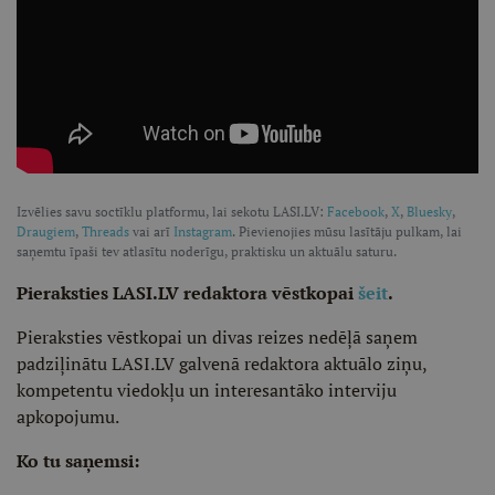
Izvēlies savu soctīklu platformu, lai sekotu LASI.LV:
Facebook
,
X
,
Bluesky
,
Draugiem
,
Threads
vai arī
Instagram
. Pievienojies mūsu lasītāju pulkam, lai
saņemtu īpaši tev atlasītu noderīgu, praktisku un aktuālu saturu.
Pieraksties LASI.LV redaktora vēstkopai
šeit
.
Pieraksties vēstkopai un divas reizes nedēļā saņem
padziļinātu LASI.LV galvenā redaktora aktuālo ziņu,
kompetentu viedokļu un interesantāko interviju
apkopojumu.
Ko tu saņemsi: