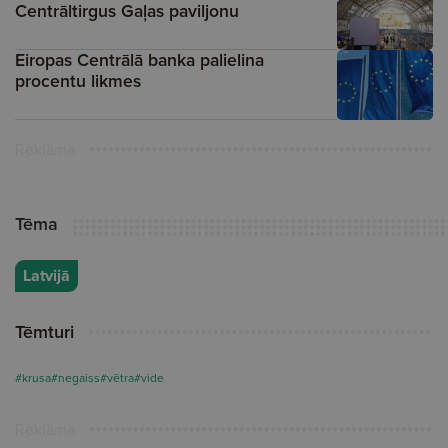
Centrāltirgus Gaļas paviljonu
Eiropas Centrālā banka palielina
procentu likmes
Reklāma
Tēma
Latvijā
Tēmturi
#krusa
#negaiss
#vētra
#vide
Reklāma