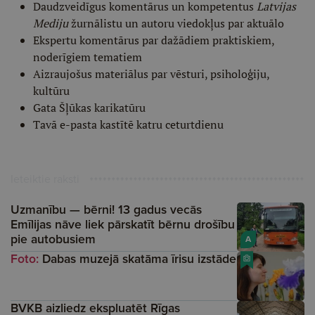
Daudzveidīgus komentārus un kompetentus
Latvijas
Mediju
žurnālistu un autoru viedokļus par aktuālo
Ekspertu komentārus par dažādiem praktiskiem,
noderīgiem tematiem
Aizraujošus materiālus par vēsturi, psiholoģiju,
kultūru
Gata Šļūkas karikatūru
Tavā e-pasta kastītē katru ceturtdienu
Ieteiktie raksti
Uzmanību — bērni! 13 gadus vecās
Emīlijas nāve liek pārskatīt bērnu drošību
pie autobusiem
A
Foto:
Dabas muzejā skatāma īrisu izstāde
BVKB aizliedz ekspluatēt Rīgas