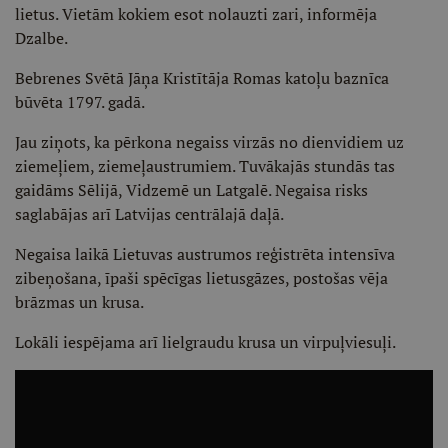
lietus. Vietām kokiem esot nolauzti zari, informēja
Dzalbe.
Bebrenes Svētā Jāņa Kristītāja Romas katoļu baznīca
būvēta 1797. gadā.
Jau ziņots, ka pērkona negaiss virzās no dienvidiem uz
ziemeļiem, ziemeļaustrumiem. Tuvākajās stundās tas
gaidāms Sēlijā, Vidzemē un Latgalē. Negaisa risks
saglabājas arī Latvijas centrālajā daļā.
Negaisa laikā Lietuvas austrumos reģistrēta intensīva
zibeņošana, īpaši spēcīgas lietusgāzes, postošas vēja
brāzmas un krusa.
Lokāli iespējama arī lielgraudu krusa un virpuļviesuļi.