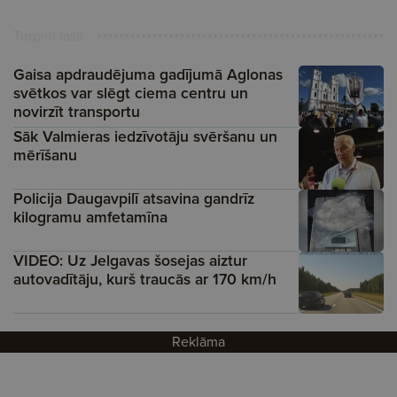
Turpini lasīt
Gaisa apdraudējuma gadījumā Aglonas
svētkos var slēgt ciema centru un
novirzīt transportu
Sāk Valmieras iedzīvotāju svēršanu un
mērīšanu
Policija Daugavpilī atsavina gandrīz
kilogramu amfetamīna
VIDEO: Uz Jelgavas šosejas aiztur
autovadītāju, kurš traucās ar 170 km/h
Reklāma