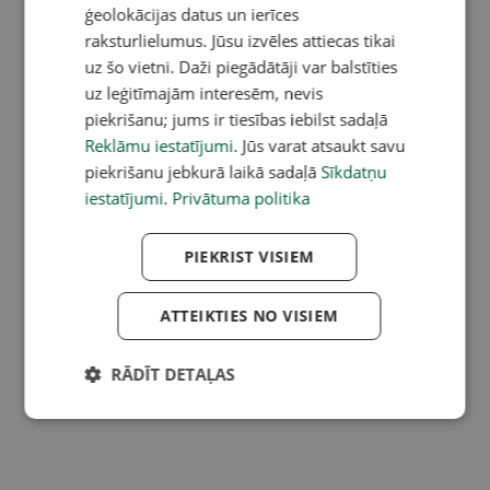
ģeolokācijas datus un ierīces
raksturlielumus. Jūsu izvēles attiecas tikai
uz šo vietni. Daži piegādātāji var balstīties
uz leģitīmajām interesēm, nevis
piekrišanu; jums ir tiesības iebilst sadaļā
Reklāmu iestatījumi
. Jūs varat atsaukt savu
piekrišanu jebkurā laikā sadaļā
Sīkdatņu
iestatījumi
.
Privātuma politika
PIEKRIST VISIEM
ATTEIKTIES NO VISIEM
RĀDĪT DETAĻAS