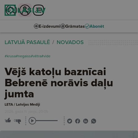
E-izdevumi
Grāmatas
Abonēt
LATVIJĀ PASAULĒ
NOVADOS
#krusa
#negaiss
#vētra
#vide
Vējš katoļu baznīcai
Bebrenē norāvis daļu
jumta
LETA / Latvijas Mediji
2026. gada 11. jūnijs, 20:05
1
0