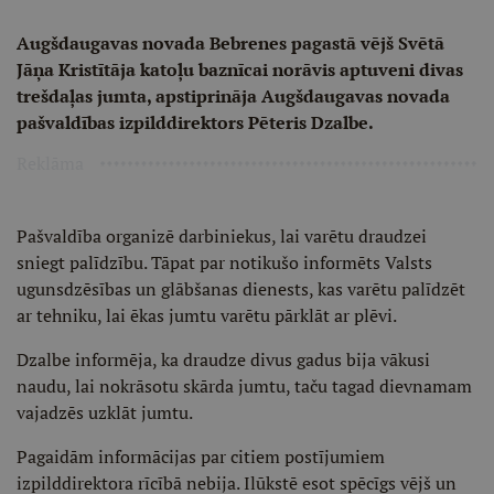
Augšdaugavas novada Bebrenes pagastā vējš Svētā
Jāņa Kristītāja katoļu baznīcai norāvis aptuveni divas
trešdaļas jumta, apstiprināja Augšdaugavas novada
pašvaldības izpilddirektors Pēteris Dzalbe.
Reklāma
Pašvaldība organizē darbiniekus, lai varētu draudzei
sniegt palīdzību. Tāpat par notikušo informēts Valsts
ugunsdzēsības un glābšanas dienests, kas varētu palīdzēt
ar tehniku, lai ēkas jumtu varētu pārklāt ar plēvi.
Dzalbe informēja, ka draudze divus gadus bija vākusi
naudu, lai nokrāsotu skārda jumtu, taču tagad dievnamam
vajadzēs uzklāt jumtu.
Pagaidām informācijas par citiem postījumiem
izpilddirektora rīcībā nebija. Ilūkstē esot spēcīgs vējš un