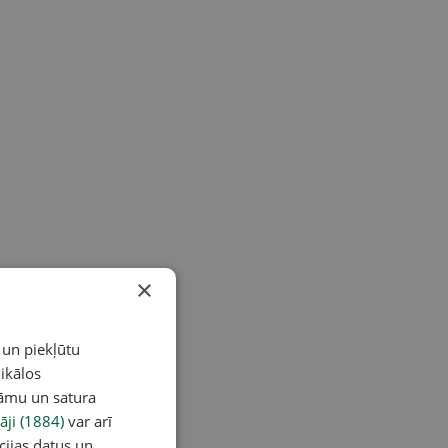
×
 un piekļūtu
ikālos
lāmu un satura
āji (1884)
var arī
cijas datus un