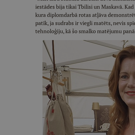
iestādes bija tikai Tbilisi un Maskavā. Kad 
kura diplomdarbā rotas atļāva demonstrēt 
patīk, ja sudrabs ir viegli matēts, nevis sp
tehnoloģiju, kā šo smalko matējumu panāk