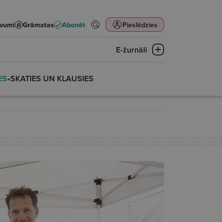
evumi
Grāmatas
Abonēt
Pieslēdzies
E-žurnāli
ES
•
SKATIES UN KLAUSIES