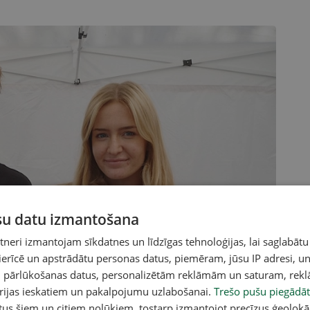
ūsu datu izmantošana
eri izmantojam sīkdatnes un līdzīgas tehnoloģijas, lai saglabātu
 ierīcē un apstrādātu personas datus, piemēram, jūsu IP adresi, un
un pārlūkošanas datus, personalizētām reklāmām un saturam, rek
orijas ieskatiem un pakalpojumu uzlabošanai.
Trešo pušu piegādāt
tus šiem un citiem nolūkiem, tostarp izmantojot precīzus ģeolokā