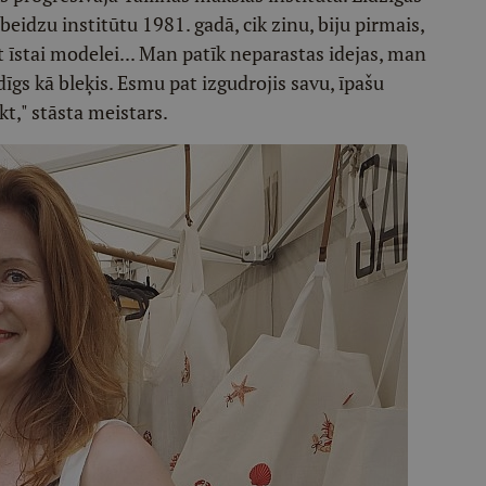
beidzu institūtu 1981. gadā, cik zinu, biju pirmais,
īstai modelei... Man patīk neparastas idejas, man
īdīgs kā bleķis. Esmu pat izgudrojis savu, īpašu
t," stāsta meistars.