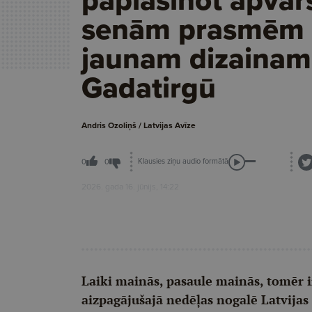
senām prasmēm 
jaunam dizainam
Gadatirgū
Andris Ozoliņš / Latvijas Avīze
Klausies ziņu audio formātā
0
0
2026. gada 16. jūnijs, 14:22
Laiki mainās, pasaule mainās, tomēr ir 
aizpagājušajā nedēļas nogalē Latvijas 