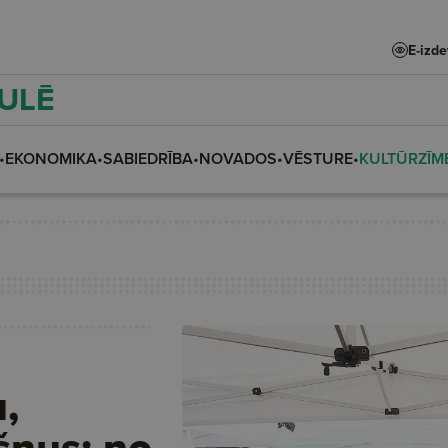
E-izd
AULĒ
•
EKONOMIKA
•
SABIEDRĪBA
•
NOVADOS
•
VĒSTURE
•
KULTŪRZĪM
u,
šņus; no