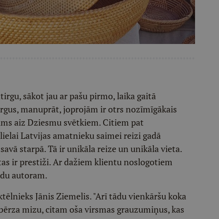
tirgu, sākot jau ar pašu pirmo, laika gaitā
us, manuprāt, joprojām ir otrs nozīmīgākais
ums aiz Dziesmu svētkiem. Citiem pat
 lielai Latvijas amatnieku saimei reizi gadā
savā starpā. Tā ir unikāla reize un unikāla vieta.
tas ir prestiži. Ar dažiem klientu noslogotiem
ndu autoram.
oktēlnieks Jānis Ziemelis. "Arī tādu vienkāršu koka
 bērza mizu, citam oša virsmas grauzumiņus, kas