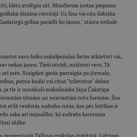
ti, klēts atslēgas utt. Mūsdienās jostas pieprasa
rāfiskā dizaina cienītāji. Uz lina vai cita dabiska
i Gadatirgū gribas parādīt ko jaunu," stāsta rotkale
zmantot savu laiku nokalpojušas lietas atkārtoti vai,
 nav nekas jauns. Tieši otrādi, mūžseni vecs. Tā
arī mēs. Staigājot garās pastaigās pa jūrmalu,
zobus, putna knābi vai citus "izlietotus" dabas
, ja tie ir nonākuši mākslinieka Jāņa Čakstiņa
 neierastām tēmām un neierastām rotu formām. Šos
 stilā veidotās sudraba rotās, kas pēc būtības ir
ārdu saka arī nejaušība: kā sudrabs karstuma
ējusi skābe.
progresīvajā Tallinas mākslas institūtā. Līdzīgas