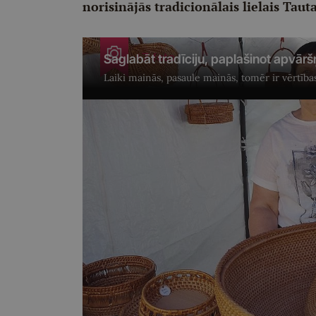
norisinājās tradicionālais lielais Tau
+7 foto
Saglabāt tradīciju, paplašinot apvār
Laiki mainās, pasaule mainās, tomēr ir vērtības,