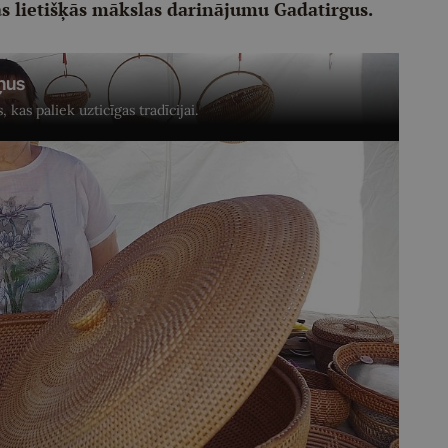
tas lietišķās mākslas darinājumu Gadatirgus.
šņus
 kas paliek uzticīgas tradīcijai.