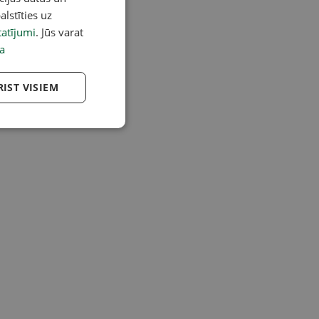
alstīties uz
atījumi
. Jūs varat
a
RIST VISIEM