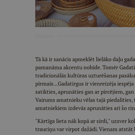
Reklāma
Tā kā ir sanācis apmeklēt lielāko daļu gada
pamanāma akcentu nobīde. Tomēr Gadatirg
tradicionālās kultūras uzturēšanas pasāk
pirmais...Gadatirgus ir vienreizēja iespēja
satikties, aprunāties gan ar pircējiem, gan 
Vairums amatnieku vēlas tajā piedalīties, 
amatniekiem izdevās aprunāties arī šo ri
"Kārtīga lieta nāk kopā ar sirdi," uzsver k
trauciņu var virpot dažādi. Vienam atstāt