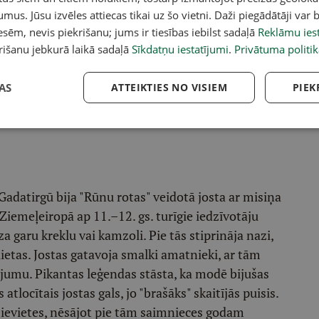
umus. Jūsu izvēles attiecas tikai uz šo vietni. Daži piegādātāji var b
sēm, nevis piekrišanu; jums ir tiesības iebilst sadaļā
Reklāmu iest
rišanu jebkurā laikā sadaļā
Sīkdatņu iestatījumi
.
Privātuma politik
AS
ATTEIKTIES NO VISIEM
PIEK
da Purmale, demonstrē Valters Purmalis ar draudzeni.
adatirgū bija "Rūnu rotas" veidotā josta ar misiņa
Ziemeļeiropā ap 11.–12. gs. turīgie iedzīvotāju
za garu kreklu vai kamzoli. Pie tās stiprināja nazi,
ietas. Jostas gatavoja smalki amatnieki, ar tām
upījumu. Pikantas leģendas stāsta, ka modē bijušas
 atlocītais jostas gals, jo "brašāks" skaitījās puisis.
sievietes, nēsājot pie tām saimnieces godam