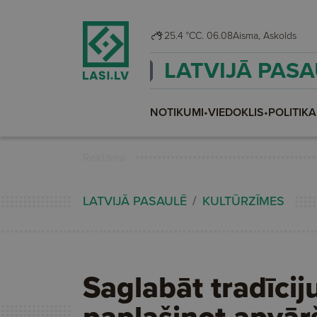
25.4 °C
C. 06.08
Aisma, Askolds
LATVIJĀ PAS
NOTIKUMI
•
VIEDOKLIS
•
POLITIKA
Reklāma
LATVIJĀ PASAULĒ
KULTŪRZĪMES
Saglabāt tradīcij
paplašinot apvār