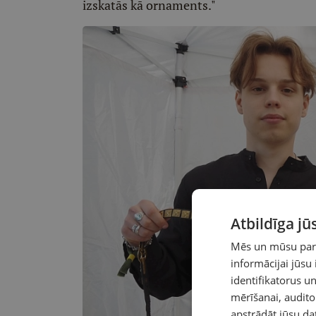
izskatās kā ornaments."
Atbildīga j
Mēs un mūsu partn
informācijai jūsu
identifikatorus 
mērīšanai, audit
apstrādāt jūsu da