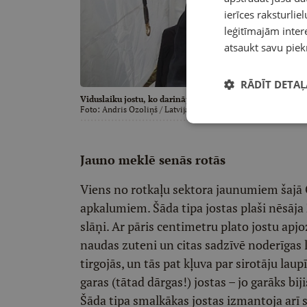
ierīces raksturliel
leģitīmajām intere
atsaukt savu piek
RĀDĪT DETAĻ
Viduslaiku jostu, ko darinājusi "Rūnu rotu" meistare Zan
Foto:
Andris Ozoliņš
/ Latvijas Mediji
Jauno meklē senās rotās
Viens no rotkaļu sektora jaunumiem šajā G
apkalumiem. Šāda tipa jostas plaši nēsāja 
slāņi. Ar pāris centimetru plato jostu apjo
naudas zuteni un citas sadzīvē noderīgas l
tirgojās, un tās pat kļuva par sirotāju la
garas (tātad dārgas!) jostas – jo garāks bijis
Šāda tipa smalkākas jostas izmantoja arī 