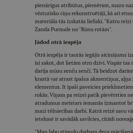
pienācīgus atribūtus, piemēram, mazo nazī
vēsturisko cīņu rekonstruētāji, kā arī etnog
materiāla tās izskatās lieliski. "Katru reiz
Zanda Purmale no "Rūnu rotām".
Jādod otrā iespēja
Otrā iespēja ir tautās iegājis aicinājums i
īsi sakot, dot lietām otro dzīvi. Vispār tas
darīja mūsu senču senči. Tā beidzot darām 
krastā var atrast īpašus akmentiņus, aļņa 
elementus. It īpaši paveicies priekšmetiem
rokās. Viņam pa reizei patīk pievērsties
atradumus meistars iemanās izmantot brīvā
mazi tēlniecības darbi. Katrā reizē savu v
ietekmē ir savādāk savilcies, citādi noreaģ
"Man labu stimulu darbam deva mācīšanās 