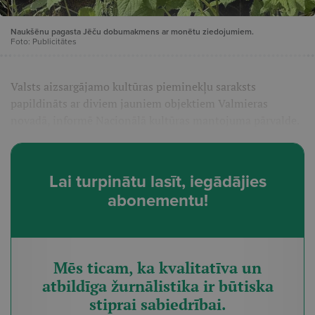
Naukšēnu pagasta Jēču dobumakmens ar monētu ziedojumiem.
Foto: Publicitātes
Valsts aizsargājamo kultūras pieminekļu saraksts
papildināts ar diviem jauniem objektiem Valmieras
novadā, informē Nacionālā kultūras mantojuma pārvalde.
Lai turpinātu lasīt, iegādājies
abonementu!
Mēs ticam, ka kvalitatīva un
atbildīga žurnālistika ir būtiska
stiprai sabiedrībai.