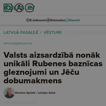
E-izdevumi
Grāmatas
Abonēt
LATVIJĀ PASAULĒ
VĒSTURE
#arheoloģija
#baznīcas
Valsts aizsardzībā nonāk
unikāli Rubenes baznīcas
gleznojumi un Jēču
dobumakmens
Viesturs Sprūde / Latvijas Avīze
2026. gada 11. jūnijs, 00:00