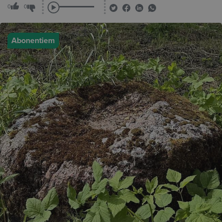
0
0
Abonentiem