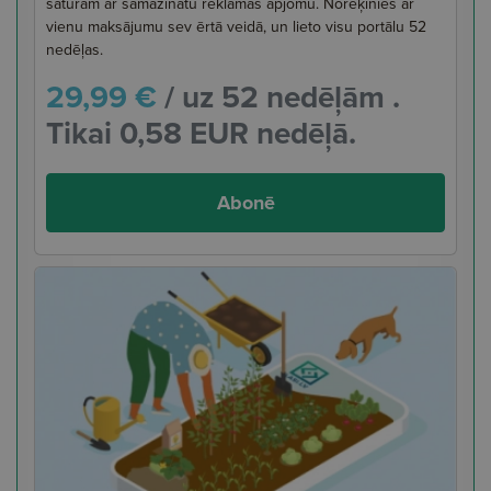
saturam ar samazinātu reklāmas apjomu. Norēķinies ar
vienu maksājumu sev ērtā veidā, un lieto visu portālu 52
nedēļas.
29,99 €
/ uz 52 nedēļām .
Tikai 0,58 EUR nedēļā.
Abonē