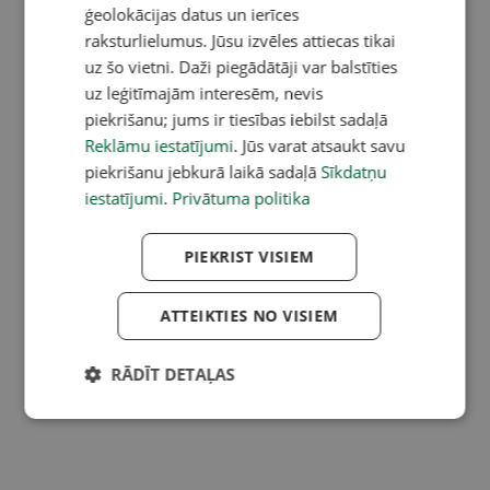
ģeolokācijas datus un ierīces
raksturlielumus. Jūsu izvēles attiecas tikai
uz šo vietni. Daži piegādātāji var balstīties
uz leģitīmajām interesēm, nevis
piekrišanu; jums ir tiesības iebilst sadaļā
Reklāmu iestatījumi
. Jūs varat atsaukt savu
piekrišanu jebkurā laikā sadaļā
Sīkdatņu
iestatījumi
.
Privātuma politika
PIEKRIST VISIEM
ATTEIKTIES NO VISIEM
RĀDĪT DETAĻAS