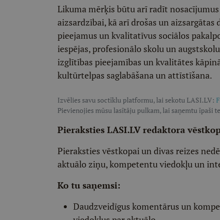
Likuma mērķis būtu arī radīt nosacījumus
aizsardzībai, kā arī drošas un aizsargātas 
pieejamus un kvalitatīvus sociālos pakalpo
iespējas, profesionālo skolu un augstskol
izglītības pieejamības un kvalitātes kāpi
kultūrtelpas saglabāšana un attīstīšana.
Izvēlies savu soctīklu platformu, lai sekotu LASI.LV:
F
Pievienojies mūsu lasītāju pulkam, lai saņemtu īpaši te
Pieraksties LASI.LV redaktora vēstko
Pieraksties vēstkopai un divas reizes ned
aktuālo ziņu, kompetentu viedokļu un int
Ko tu saņemsi:
Daudzveidīgus komentārus un komp
viedokļus par aktuālo