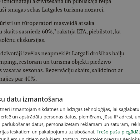
znīcinātāju aktivizēšana un publiskajā telpā
uši smagas sekas Latgales tūrisma nozarei.
u tūristi un tūroperatori masveidā atsaka
u skaits sasniedz 60%," rakstīja LTA, piebilstot, ka
kolēnu ekskursijas.
iedzīvotāji izvēlas neapmeklēt Latgali drošības baiļu
kempingi, restorāni un tūrisma objekti piedzīvo
 vasaras sezonas. Rezervāciju skaits, salīdzinot ar
nājies par 40%.
ikumus Latgales reģiona tūrisma un viesmīlības
ūsu datu izmantošana
 apturēšanai un darbinieku atlaišanai.
eri izmantojam sīkdatnes un līdzīgas tehnoloģijas, lai saglabātu
 pierobežas teritorijas attīstības likumu, kurā
 ierīcē un apstrādātu personas datus, piemēram, jūsu IP adresi, un
litiku uzņēmējdarbības un investīciju piesaistē,
un pārlūkošanas datus, personalizētām reklāmām un saturam, rek
pieejamībā, civilajā aizsardzībā un citās jomās.
orijas ieskatiem un pakalpojumu uzlabošanai.
Trešo pušu piegādāt
noteikt, ka valstij ilgtermiņā jāpiešķir budžeta
tus šiem un citiem nolūkiem, tostarp izmantojot precīzus ģeolokā