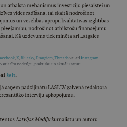
 un atbalsta mehānismus investīciju piesaistei un
dzīves vides radīšana, tai skaitā nodrošinot
jumus un veselības aprūpi, kvalitatīvas izglītības
u pieejamību, nodrošinot atbilstošu finansējumu
nāšanai. Kā uzdevums tiek minēta arī Latgales
acebook
,
X
,
Bluesky
,
Draugiem
,
Threads
vai arī
Instagram
.
v atlasītu noderīgu, praktisku un aktuālu saturu.
pai
šeit
.
ēļā saņem padziļinātu LASI.LV galvenā redaktora
eresantāko interviju apkopojumu.
etentus
Latvijas Mediju
žurnālistu un autoru