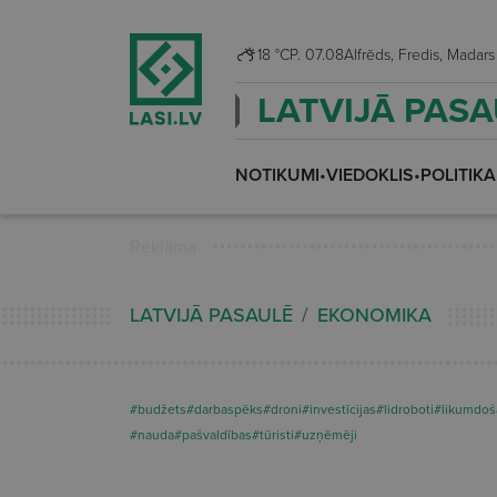
18 °C
P. 07.08
Alfrēds, Fredis, Madars
LATVIJĀ PAS
NOTIKUMI
•
VIEDOKLIS
•
POLITIKA
Reklāma
LATVIJĀ PASAULĒ
EKONOMIKA
#budžets
#darbaspēks
#droni
#investīcijas
#lidroboti
#likumdoš
#nauda
#pašvaldības
#tūristi
#uzņēmēji