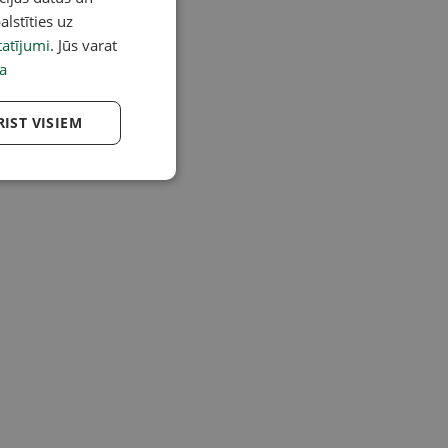
alstīties uz
atījumi
. Jūs varat
a
RIST VISIEM