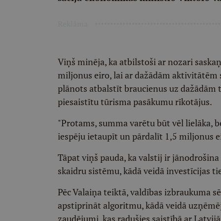
Reklāma
Viņš minēja, ka atbilstoši ar nozari sa
miljonus eiro, lai ar dažādām aktivitātēm 
plānots atbalstīt braucienus uz dažādām 
piesaistītu tūrisma pasākumu rīkotājus.
"Protams, summa varētu būt vēl lielāka, b
iespēju ietaupīt un pārdalīt 1,5 miljonus eir
Tāpat viņš pauda, ka valstij ir jānodrošina 
skaidru sistēmu, kādā veidā investīcijas ti
Pēc Valaiņa teiktā, valdības izbraukuma sē
apstiprināt algoritmu, kādā veidā uzņēmē
zaudējumi, kas radušies saistībā ar Latvij