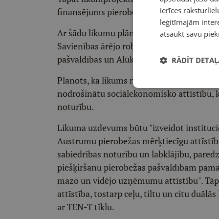
ierīces raksturliel
finansējums pierobežas pašvaldībām pamat
leģitīmajām intere
Ar šādu likumu plānots definēt, ka Austrum
atsaukt savu piek
Savienības ārējo robežu ar Krieviju un Bal
pašvaldības un Alūksnes novadu.
RĀDĪT DETAĻ
Plānots, ka likums noteiktu pierobežas īpaš
nodrošinātu sociālekonomisko attīstību, k
noturību.
Likuma uzdevums būtu "izveidot instituci
Austrumu pierobežas mērķtiecīgu attīstību
sabiedrības noturību un labklājību, pared
piešķiršanu pierobežas pašvaldībām pamatf
mazo un vidējo uzņēmumu attīstību". Tāp
attīstība, tostarp ceļu, tiltu un citu duāl
ar TEN-T tīklu.