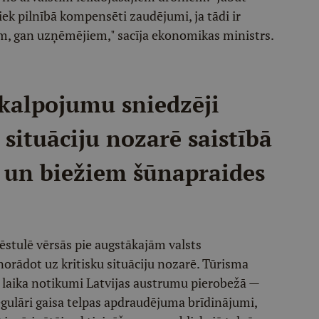
tiek pilnībā kompensēti zaudējumi, ja tādi ir
m, gan uzņēmējiem," sacīja ekonomikas ministrs.
akalpojumu sniedzēji
 situāciju nozarē saistībā
u un biežiem šūnapraides
vēstulē vērsās pie augstākajām valsts
rādot uz kritisku situāciju nozarē. Tūrisma
ā laika notikumi Latvijas austrumu pierobežā —
regulāri gaisa telpas apdraudējuma brīdinājumi,