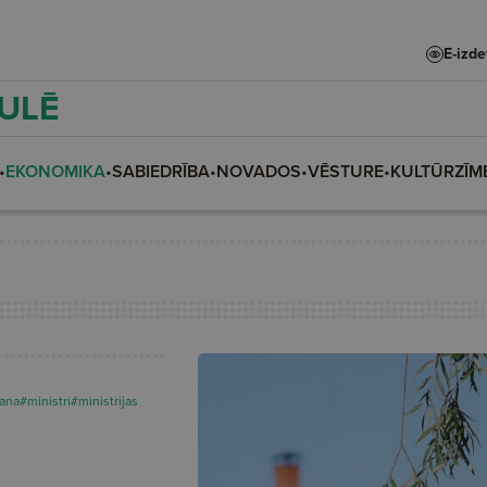
E-izd
AULĒ
•
EKONOMIKA
•
SABIEDRĪBA
•
NOVADOS
•
VĒSTURE
•
KULTŪRZĪM
ana
#ministri
#ministrijas