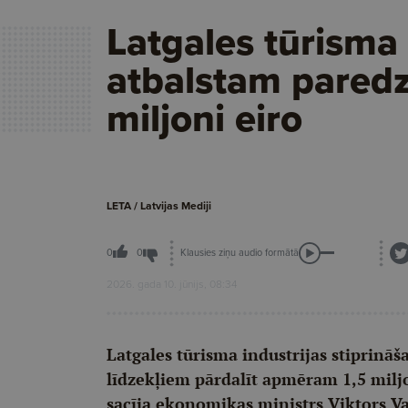
Latgales tūrisma
atbalstam paredz
miljoni eiro
LETA / Latvijas Mediji
Klausies ziņu audio formātā
0
0
2026. gada 10. jūnijs, 08:34
Latgales tūrisma industrijas stiprinā
līdzekļiem pārdalīt apmēram 1,5 miljo
sacīja ekonomikas ministrs Viktors Va