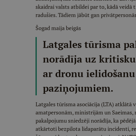
skaidrai valsts atbildei par to, kādā veidā 
radušies. Tādiem jābūt gan privātpersonā
Šogad maija beigās
Latgales tūrisma p
norādīja uz kritisku
ar dronu ielidošan
paziņojumiem.
Latgales tūrisma asociācija (LTA) atklātā 
amatpersonām, ministrijām un Saeimas, no
pakalpojumu sniedzēji norādīja, ka pēdēj
atkārtoti bezpilota lidaparātu incidenti, 