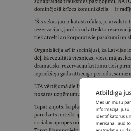
šūnapraides trauksmes paziņojumi, NATO i
dominējošā krīzes komunikācija — ir radīj
"Šīs sekas jau ir katastrofālas, jo ārvalst
rezervācijas, jau šobrīd atteikto rezervācij
tiek atcelti arī korporatīvie pasākumi un s
Organizācija arī ir secinājusi, ka Latvijas 
dēļ, kā rezultātā viesnīcas, viesu mājas, 
dramatisku rezervāciju kritumu tieši pirms
iepriekšējā gada attiecīgo periodu, samazi
LTA vērtējumā šie faktori rada priekšnote
Atbildīga j
nozares uzņēmumu bankrotam vai darbības
Mēs un mūsu partn
Tāpat ziņots, ka plānots pieņemt Austrumu
informācijai jūsu
paredzēts noteikt īpašu valsts atbalsta po
identifikatorus 
sociālās aprūpes un veselības pakalpojumu 
mērīšanai, audit
Tāpat likumprojekta autori iecerējuši tajā 
apstrādāt jūsu da