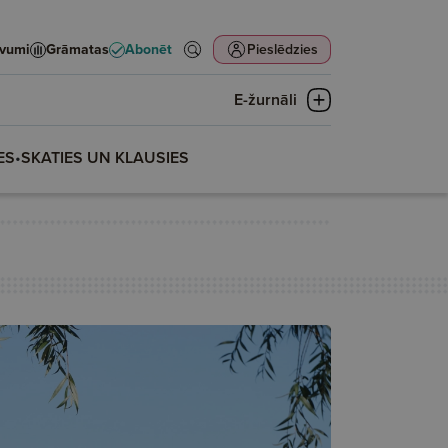
evumi
Grāmatas
Abonēt
Pieslēdzies
E-žurnāli
ES
•
SKATIES UN KLAUSIES