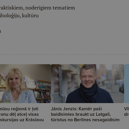
raktiskiem, noderīgiem tematiem
iholoģiju, kultūru
u
mūsu reģionā ir ļoti
Jānis Jenzis: Kamēr paši
VI
ronu dēļ atceļ visas
baidīsimies braukt uz Latgali,
dr
skursijas uz Krāslavu
tūristus no Berlīnes nesagaidīsim