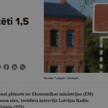
ēti 1,5
Norāde "Latgale" Jēkabpilī.
šanai plānots no Ekonomikas ministrijas (EM)
nus eiro, trešdien intervijā Latvijas Radio
lainis (ZZS).