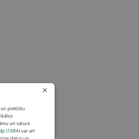
×
 un piekļūtu
ikālos
lāmu un satura
āji (1884)
var arī
cijas datus un