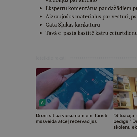
Ekspertu komentārus par dažādiem p
Aizraujošus materiālus par vēsturi, ps
Gata Šļūkas karikatūru
Tavā e-pasta kastītē katru ceturtdien
Ieteiktie raksti
A
Droni sit pa viesu namiem; tūristi
"Situācija 
masveidā atceļ rezervācijas
bēdīga." D
skolēnu ek