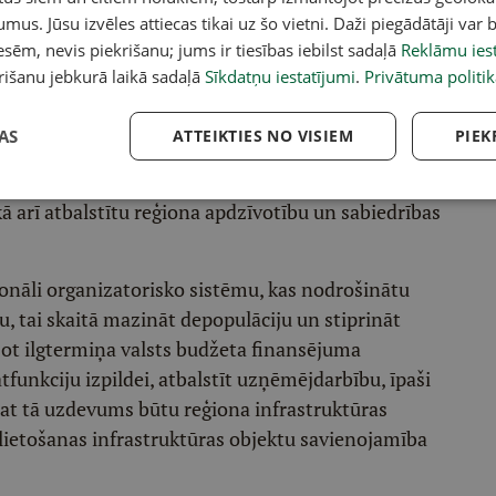
umus. Jūsu izvēles attiecas tikai uz šo vietni. Daži piegādātāji var b
funkciju izpildei.
sēm, nevis piekrišanu; jums ir tiesības iebilst sadaļā
Reklāmu iest
u pierobeža ir Latvijas teritorija gar Eiropas
rišanu jebkurā laikā sadaļā
Sīkdatņu iestatījumi
.
Privātuma politik
tkrieviju, kas ietver Latgales plānošanas reģiona
AS
ATTEIKTIES NO VISIEM
PIEK
u tiesisko statusu, lai stiprinātu valsts drošību,
ā arī atbalstītu reģiona apdzīvotību un sabiedrības
onāli organizatorisko sistēmu, kas nodrošinātu
, tai skaitā mazināt depopulāciju un stiprināt
zot ilgtermiņa valsts budžeta finansējuma
unkciju izpildei, atbalstīt uzņēmējdarbību, īpaši
at tā uzdevums būtu reģiona infrastruktūras
ās lietošanas infrastruktūras objektu savienojamība