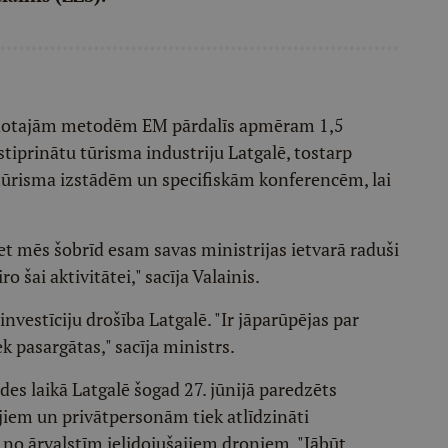
skaņotajām metodēm EM pārdalīs apmēram 1,5
stiprinātu tūrisma industriju Latgalē, tostarp
tūrisma izstādēm un specifiskām konferencēm, lai
et mēs šobrīd esam savas ministrijas ietvarā raduši
o šai aktivitātei," sacīja Valainis.
investīciju drošība Latgalē. "Ir jāparūpējas par
ek pasargātas," sacīja ministrs.
des laikā Latgalē šogad 27. jūnijā paredzēts
jiem un privātpersonām tiek atlīdzināti
ā no ārvalstīm ielidojušajiem droniem. "Jābūt