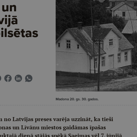
 un
vijā
ilsētas
Madona 20. gs. 30. gados.
 no Latvijas preses varēja uzzināt, ka tieši
donas un Līvānu miestos gaidāmas īpašas
ktajā dienā stājās spēkā Saeimas vēl 7. jūnijā