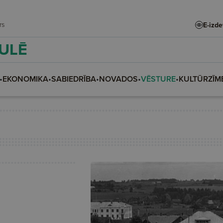
adars
E-izd
AULĒ
•
EKONOMIKA
•
SABIEDRĪBA
•
NOVADOS
•
VĒSTURE
•
KULTŪRZĪM