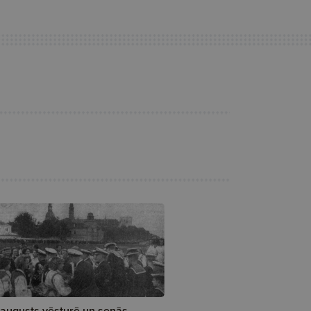
 augusts vēsturē un senās