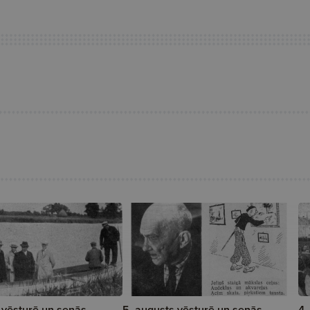
 vēsturē un senās
5. augusts vēsturē un senās
4.