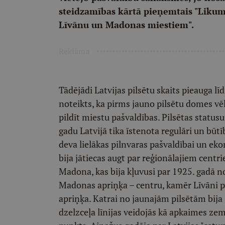
steidzamības kārtā pieņemtais "Likums
Līvānu un Madonas miestiem".
Reklāma
Tādējādi Latvijas pilsētu skaits pieauga līd
noteikts, ka pirms jauno pilsētu domes v
pildīt miestu pašvaldības. Pilsētas statu
gadu Latvijā tika īstenota regulāri un būt
deva lielākas pilnvaras pašvaldībai un ek
bija jātiecas augt par reģionālajiem centr
Madona, kas bija kļuvusi par 1925. gadā no
Madonas apriņķa – centru, kamēr Līvāni pa
apriņķa. Katrai no jaunajām pilsētām bija
dzelzceļa līnijas veidojās kā apkaimes ze