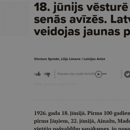
18. jūnijs vēsturē
senās avīzēs. Lat
veidojas jaunas p
Viesturs Sprūde, Lilija Limane / Latvijas Avīze
Klausies ziņu audio formātā
0
0
2026. gada 18. jūnijs, 00:00
1926. gada 18. jūnijā. Pirms 100 gadiem
pirms Jāņiem, 22. jūnijā, Ainažu, Ma
vietējo pašvaldību sanāksmes, jo nosau