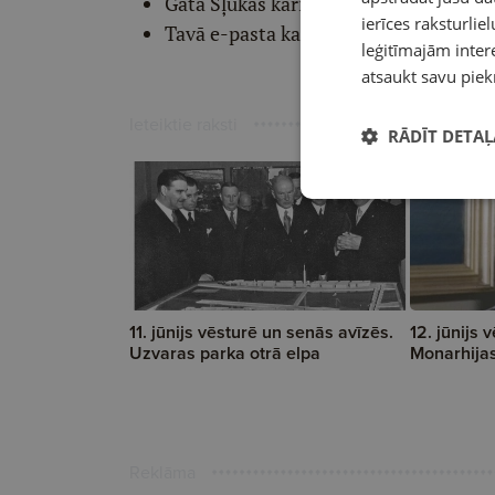
Gata Šļūkas karikatūru
ierīces raksturliel
Tavā e-pasta kastītē katru ceturtdien
leģitīmajām intere
atsaukt savu piek
Ieteiktie raksti
RĀDĪT DETAĻ
11. jūnijs vēsturē un senās avīzēs.
12. jūnijs 
Uzvaras parka otrā elpa
Monarhijas 
Reklāma