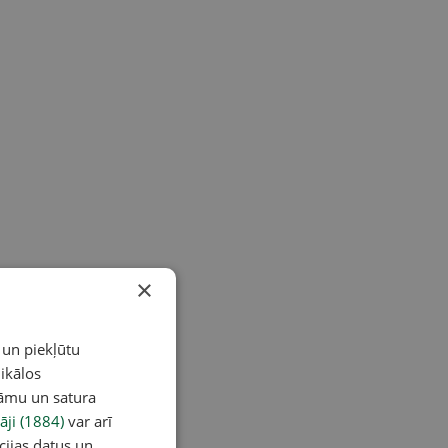
×
 un piekļūtu
ikālos
lāmu un satura
āji (1884)
var arī
cijas datus un