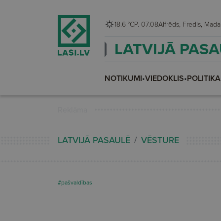
18.6 °C
P. 07.08
Alfrēds, Fredis, M
LATVIJĀ PAS
NOTIKUMI
•
VIEDOKLIS
•
POLITIKA
Reklāma
LATVIJĀ PASAULĒ
VĒSTURE
#pašvaldības