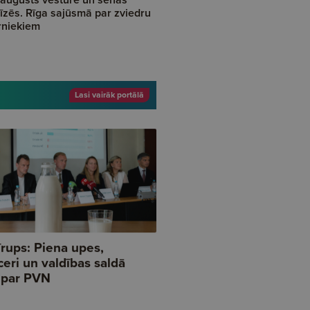
īzēs. Rīga sajūsmā par zviedru
rniekiem