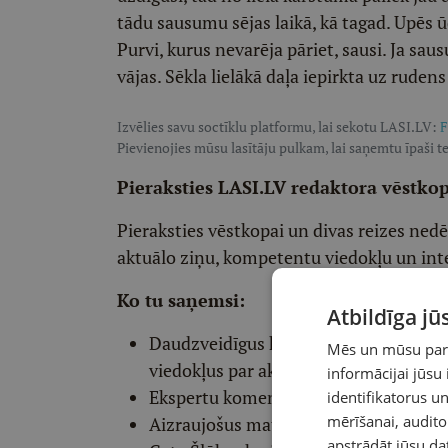
tādu sausumu sējas laikā, kā tagad. Upēs ū
Purvi, kurus nevarēja pāriet, sausi. Ja sa
vājas. Sēkla lielākā daļa iepirkta uz rude
Izvēlies savu soctīklu platformu, lai sekotu LASI.LV:
F
Pievienojies mūsu lasītāju pulkam, lai saņemtu īpaši te
Pieraksties LASI.LV redaktora vēstko
Pieraksties vēstkopai un divas reizes ned
aktuālo ziņu, kompetentu viedokļu un int
Ko tu saņemsi:
Atbildīga j
Daudzveidīgus komentārus un komp
Mēs un mūsu partn
viedokļus par aktuālo
informācijai jūsu
Ekspertu komentārus par dažādiem p
identifikatorus 
mērīšanai, audit
Aizraujošus materiālus par vēsturi, ps
apstrādāt jūsu da