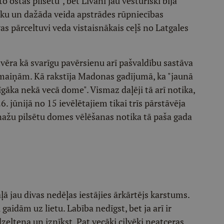
o ostas pilsētu", bet Līvāni jau vēsturiski bija
briku un dažāda veida apstrādes rūpniecības
 pārceltuvi veda vistaisnākais ceļš no Latgales
tvēra kā svarīgu pavērsienu arī pašvaldību sastāva
zmaiņām. Kā rakstīja Madonas gadījumā, ka "jaunā
āka nekā vecā dome". Vismaz daļēji tā arī notika,
 jūnijā no 15 ievēlētajiem tikai trīs pārstāvēja
ažu pilsētu domes vēlēšanas notika tā paša gada
ā jau divas nedēļas iestājies ārkārtējs karstums.
i gaidām uz lietu. Labība nedīgst, bet ja arī ir
dzeltena un iznīkst. Pat vecāki cilvēki neatceras