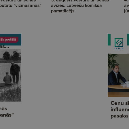
putātu "vizināšanās"
avīzēs. Latviešu komiksa
av
pamatlicējs
jū