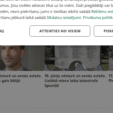
umus. Jūsu izvēles attiecas tikai uz šo vietni. Daži piegādātāji var b
u
sēm, nevis piekrišanu; jums ir tiesības iebilst sadaļā
Reklāmu iest
rišanu jebkurā laikā sadaļā
Sīkdatņu iestatījumi
.
Privātuma politik
AS
ATTEIKTIES NO VISIEM
PIEK
vēsturē un senās avīzēs.
16. jūnijs vēsturē un senās avīzēs.
17
gals Itālijā
Lielākā miera laika katastrofa
Pi
Igaunijā