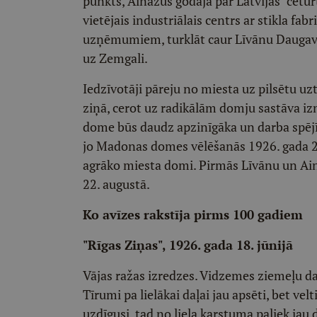
punkts, Ainažus godāja par Latvijas "ceturt
vietējais industriālais centrs ar stikla fa
uzņēmumiem, turklāt caur Līvānu Daugavas
uz Zemgali.
Iedzīvotāji pāreju no miesta uz pilsētu uz
ziņā, cerot uz radikālām domju sastāva i
dome būs daudz apzinīgāka un darba spējīg
jo Madonas domes vēlēšanās 1926. gada 26.
agrāko miesta domi. Pirmās Līvānu un Ain
22. augustā.
Ko avīzes rakstīja pirms 100 gadiem
"Rīgas Ziņas", 1926. gada 18. jūnijā
Vājas ražas izredzes. Vidzemes ziemeļu daļ
Tīrumi pa lielākai daļai jau apsēti, bet velt
uzdīgusi, tad no liela karstuma paliek jau 