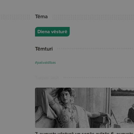
Tēma
Diena vēsturē
Tēmturi
#pašvaldības
Turpini lasīt
7. augusts vēsturē un senās avīzēs.
6. augusts