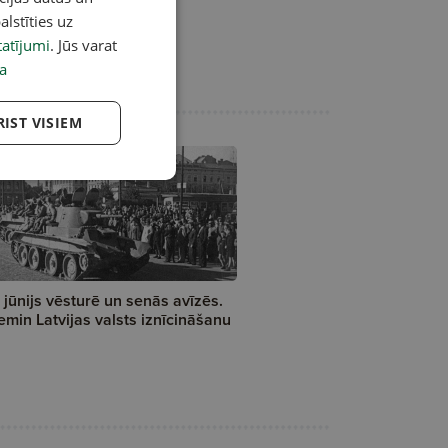
alstīties uz
atījumi
. Jūs varat
a
RIST VISIEM
. jūnijs vēsturē un senās avīzēs.
emin Latvijas valsts iznīcināšanu