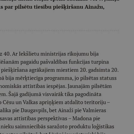
 par pilsētu tiesību piešķiršanu Ainažu,
z 40. Ar Iekšlietu ministrijas rīkojumu bija
ēlēšanām pagaidu pašvaldības funkcijas turpina
su piešķiršana agrākajiem miestiem 20. gadsimta 20.
ībā bija mērķtiecīga programma, jo pilsētas statuss
onomiskās attīstības iespējas. Jaunajām pilsētām
iem. Šajā gadījumā visvairāk tika pagodināta
 Cēsu un Valkas apriņķiem atdalīto teritoriju –
lika pie Daugavpils, bet Ainaži pie Valmieras
 savas attīstības perspektīvas – Madona pie
mnieku saimniecībās saražoto produktu loģistikas