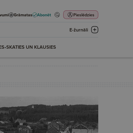
evumi
Grāmatas
Abonēt
Pieslēdzies
E-žurnāli
ES
•
SKATIES UN KLAUSIES