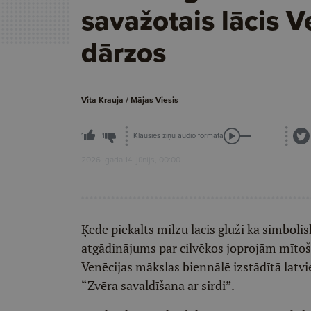
savažotais lācis V
dārzos
Vita Krauja / Mājas Viesis
Klausies ziņu audio formātā
1
1
2026. gada 14. jūnijs, 00:00
Ķēdē piekalts milzu lācis gluži kā simboli
atgādinājums par cilvēkos joprojām mītošo
Venēcijas mākslas biennālē izstādītā lat
“Zvēra savaldīšana ar sirdi”.