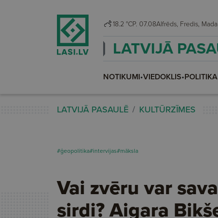
18.2 °C
P. 07.08
Alfrēds, Fredis, M
LATVIJĀ PAS
NOTIKUMI
•
VIEDOKLIS
•
POLITIKA
LATVIJĀ PASAULĒ
KULTŪRZĪMES
#ģeopolitika
#intervijas
#māksla
Vai zvēru var sava
sirdi? Aigara Bikš