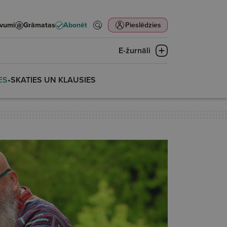
evumi
Grāmatas
Abonēt
Pieslēdzies
E-žurnāli
ES
•
SKATIES UN KLAUSIES