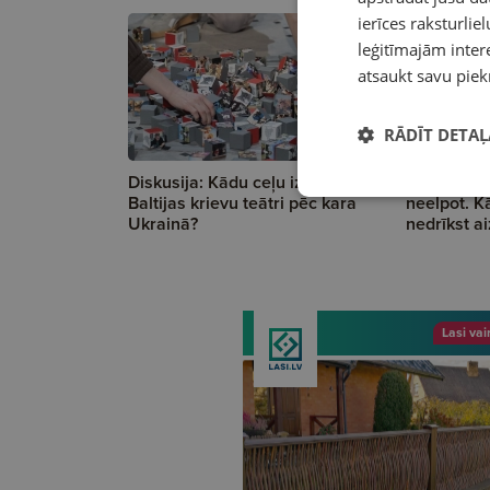
ierīces raksturliel
leģitīmajām intere
atsaukt savu piek
RĀDĪT DETAĻ
Diskusija: Kādu ceļu izvēlas
Sandra Ve
Baltijas krievu teātri pēc kara
neelpot. K
Ukrainā?
nedrīkst ai