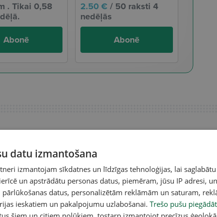
 . Tikai 0,58
2.50 €
/ 50 raksti 4
dēļā.
nedēļās
Abonē
Abonē
ūsu datu izmantošana
eri izmantojam sīkdatnes un līdzīgas tehnoloģijas, lai saglabātu
 ierīcē un apstrādātu personas datus, piemēram, jūsu IP adresi, un
un pārlūkošanas datus, personalizētām reklāmām un saturam, rek
orijas ieskatiem un pakalpojumu uzlabošanai.
Trešo pušu piegādāt
tus šiem un citiem nolūkiem, tostarp izmantojot precīzus ģeolokā