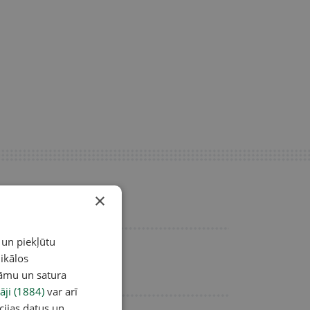
×
 un piekļūtu
ikālos
lāmu un satura
āji (1884)
var arī
cijas datus un