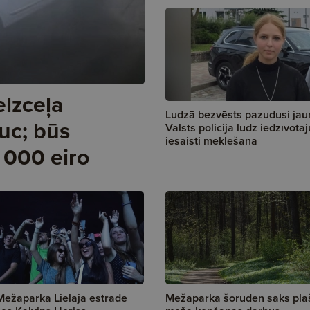
elzceļa
Ludzā bezvēsts pazudusi jaun
uc; būs
Valsts policija lūdz iedzīvotāj
iesaisti meklēšanā
 000 eiro
Mežaparka Lielajā estrādē
Mežaparkā šoruden sāks pla