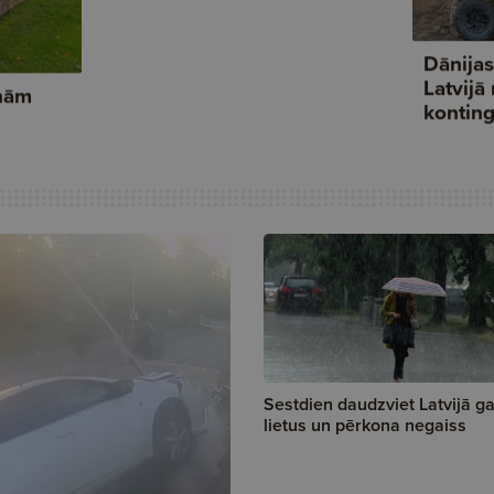
Sestdien daudzviet Latvijā g
lietus un pērkona negaiss