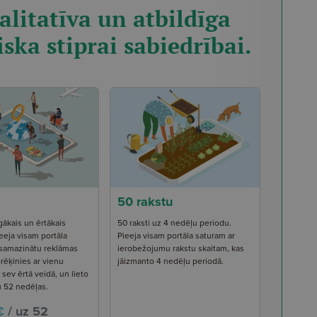
alitatīva un atbildīga
iska stiprai sabiedrībai.
50 rakstu
gākais un ērtākais
50 raksti uz 4 nedēļu periodu.
eeja visam portāla
Pieeja visam portāla saturam ar
 samazinātu reklāmas
ierobežojumu rakstu skaitam, kas
rēķinies ar vienu
jāizmanto 4 nedēļu periodā.
ev ērtā veidā, un lieto
u 52 nedēļas.
€
/ uz 52