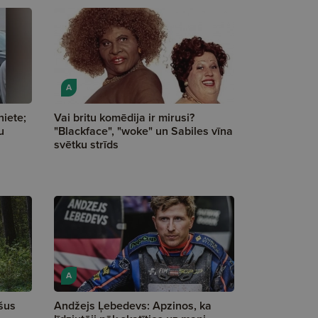
A
iete;
Vai britu komēdija ir mirusi?
u
"Blackface", "woke" un Sabiles vīna
svētku strīds
A
šus
Andžejs Ļebedevs: Apzinos, ka