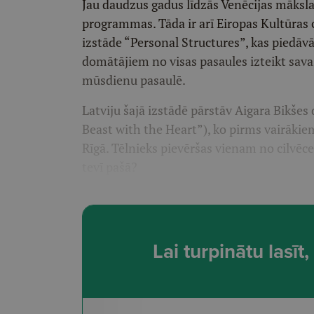
Jau daudzus gadus līdzās Venēcijas mākslas
programmas. Tāda ir arī Eiropas Kultūras 
izstāde “Personal Structures”, kas piedā
domātājiem no visas pasaules izteikt savas 
mūsdienu pasaulē.
Latviju šajā izstādē pārstāv Aigara Bikšes
Beast with the Heart”), ko pirms vairākie
Rīgā. Tēlnieks pievēršas vienam no cilvēc
tevī pašā?
Lai turpinātu lasī