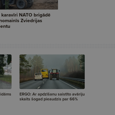
aidāms
ERGO: Ar apdzīšanu saistīto avāriju
skaits šogad pieaudzis par 66%