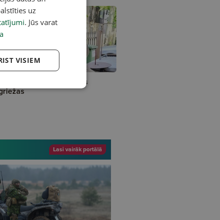
alstīties uz
atījumi
. Jūs varat
a
RIST VISIEM
kslinieks Oļegs Tillbergs
griežas