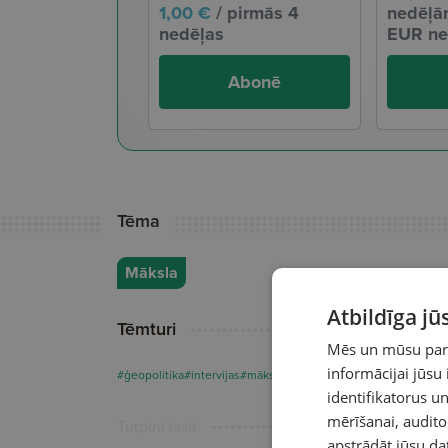
1,00 €
/ pirmās 4
nedēļām
nedēļas
EUR ne
Abonē
Tēma
Māksla
Atbildīga j
Tēmturi
Mēs un mūsu partn
informācijai jūsu
#ģeopolitika
#intervijas
#māksla
identifikatorus 
mērīšanai, audit
Turpini lasīt
apstrādāt jūsu da