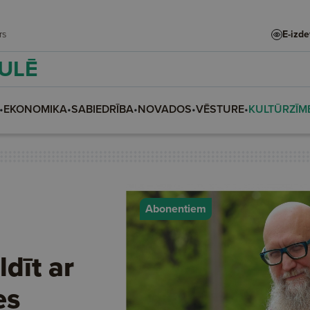
adars
E-izd
AULĒ
•
EKONOMIKA
•
SABIEDRĪBA
•
NOVADOS
•
VĒSTURE
•
KULTŪRZĪM
Abonentiem
ldīt ar
es