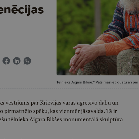
enēcijas
Tēlnieks Aigars Bikše:” Pats mazliet kļūstu arī par
sks vēstījums par Krievijas varas agresīvo dabu un
 pirmatnējo spēku, kas vienmēr jāsavalda. Tā ir
viešu tēlnieka Aigara Bikšes monumentālā skulptūra