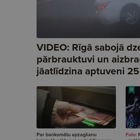
VIDEO: Rīgā sabojā dz
pārbrauktuvi un aizbra
jāatlīdzina aptuveni 25
Par bankomātu apzagšanu
Foto: