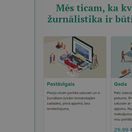
Mēs ticam, ka kv
žurnālistika ir būt
Pastāvīgais
Gada
Pieeja visam portāla saturam un e-
Pats izdevī
žurnāliem (visām tematiskajām
pirkums. Pi
sadaļām), pilnā apjomā, bez
saturam ar
ierobežojuma.
apjomu. No
maksājumu s
visu portāl
29,99 