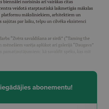
 biennālei norisinās arī vairākas citas
centra veidotā starptautiskā laikmetīgās mākslas
vā platformu māksliniekiem, arhitektiem un
sajūtas par laiku, telpu un cilvēka eksistenci
 darbs “Zvēra savaldīšana ar sirdi” (“Taming the
m mēnešiem varēja aplūkot arī galerijā “Daugava”
es pamatjautājumiem: kā savaldīt spēku, kas mīt
t, iegādājies abonementu!