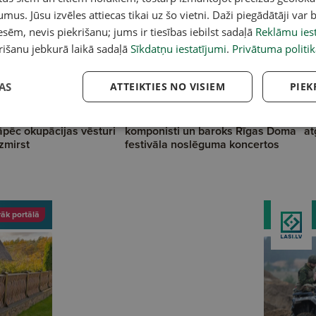
umus. Jūsu izvēles attiecas tikai uz šo vietni. Daži piegādātāji var b
sēm, nevis piekrišanu; jums ir tiesības iebilst sadaļā
Reklāmu iest
rišanu jebkurā laikā sadaļā
Sīkdatņu iestatījumi
.
Privātuma politik
AS
ATTEIKTIES NO VISIEM
PIEK
nsko: Kārdinājums
Turpinot garīgo vertikāli. Latviešu
Mā
āpēc okupācijas vēsturi
komponisti un baroks Rīgas Doma
at
zmirst
festivāla noslēguma koncertos