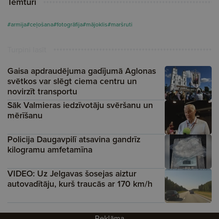
Tēmturi
#armija
#ceļošana
#fotogrāfija
#mājoklis
#maršruti
Turpini lasīt
Gaisa apdraudējuma gadījumā Aglonas
svētkos var slēgt ciema centru un
novirzīt transportu
Sāk Valmieras iedzīvotāju svēršanu un
mērīšanu
Policija Daugavpilī atsavina gandrīz
kilogramu amfetamīna
VIDEO: Uz Jelgavas šosejas aiztur
autovadītāju, kurš traucās ar 170 km/h
Reklāma