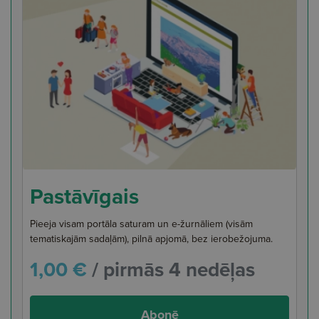
Pastāvīgais
Pieeja visam portāla saturam un e-žurnāliem (visām
tematiskajām sadaļām), pilnā apjomā, bez ierobežojuma.
1,00 €
/ pirmās 4 nedēļas
Abonē