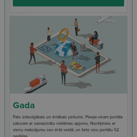
Gada
Pats izdevīgākais un ērtākais pirkums. Pieeja visam portāla
saturam ar samazinātu reklāmas apjomu. Norēķinies ar
vienu maksājumu sev ērtā veidā, un lieto visu portālu 52
nedēļas.