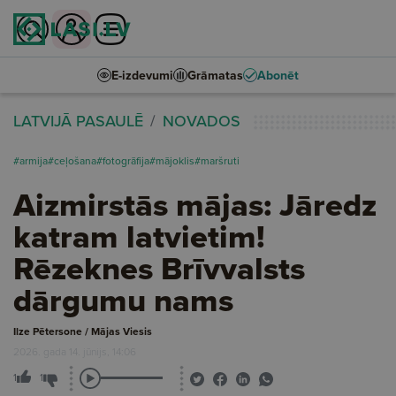
E-izdevumi
Grāmatas
Abonēt
LATVIJĀ PASAULĒ
NOVADOS
#armija
#ceļošana
#fotogrāfija
#mājoklis
#maršruti
Aizmirstās mājas: Jāredz
katram latvietim!
Rēzeknes Brīvvalsts
dārgumu nams
Ilze Pētersone / Mājas Viesis
2026. gada 14. jūnijs, 14:06
1
1