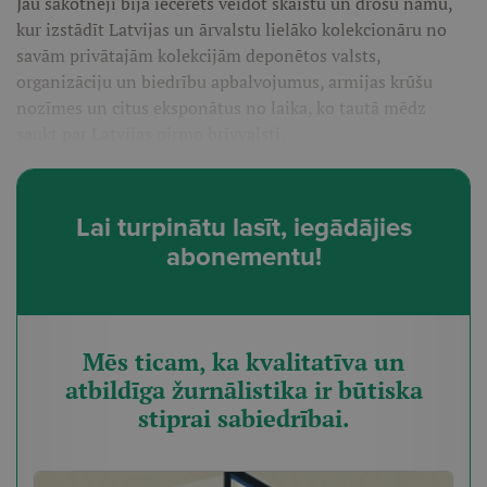
Jau sākotnēji bija iecerēts veidot skaistu un drošu namu,
kur izstādīt Latvijas un ārvalstu lielāko kolekcionāru no
savām privātajām kolekcijām deponētos valsts,
organizāciju un biedrību apbalvojumus, armijas krūšu
nozīmes un citus eksponātus no laika, ko tautā mēdz
saukt par Latvijas pirmo brīvvalsti.
Lai turpinātu lasīt, iegādājies
abonementu!
Mēs ticam, ka kvalitatīva un
atbildīga žurnālistika ir būtiska
stiprai sabiedrībai.