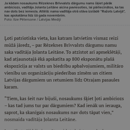
Ja kādam nosaukums Rēzeknes Brīvvalsts dārgumu nams šķiet pārāk
ambiciozs, vadītāja Jolanta Leitāne aicina paviesoties, lai pārliecinātos, ka tas
nav dots bez iemesla. Attēlā: nama vadītāja otrā stāva izstādē “Ražots Latvijā”,
kas apskatāma līdz šā gada novembrim.
Foto: Ilze Pētersone / Latvijas Mediji
Ļoti patriotiska vieta, kas katram latvietim vismaz reizi
mūžā jāredz, – par Rēzeknes Brīvvalsts dārgumu namu
saka vadītāja Jolanta Leitāne. To atzīstot arī apmeklētāji,
kad atjaunotajā ēkā apskatīta ap 800 eksponātu plašā
ekspozīcija ar valsts un biedrību apbalvojumiem, militāro
vienību un organizāciju piederības zīmēm un citiem
Latvijas dārgumiem un retumiem līdz Otrajam pasaules
karam.
“Tiem, kas šeit nav bijuši, nosaukums šķiet ļoti ambiciozs
– kas tad jums tur par dārgumiem? Kad ienāk un ierauga,
saprot, ka skanīgais nosaukums nav dots tāpat vien,”
nosmaida vadītāja Jolanta Leitāne.