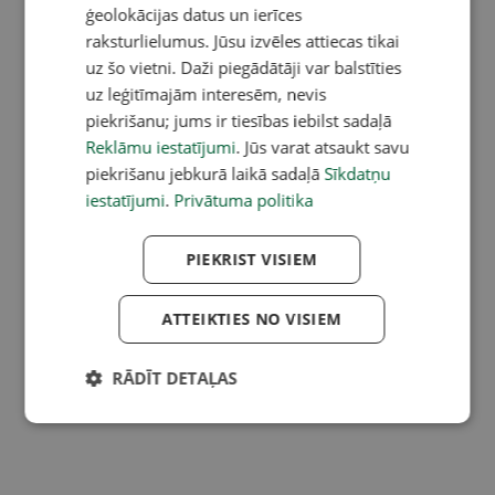
ģeolokācijas datus un ierīces
raksturlielumus. Jūsu izvēles attiecas tikai
uz šo vietni. Daži piegādātāji var balstīties
uz leģitīmajām interesēm, nevis
piekrišanu; jums ir tiesības iebilst sadaļā
Reklāmu iestatījumi
. Jūs varat atsaukt savu
piekrišanu jebkurā laikā sadaļā
Sīkdatņu
iestatījumi
.
Privātuma politika
PIEKRIST VISIEM
ATTEIKTIES NO VISIEM
RĀDĪT DETAĻAS