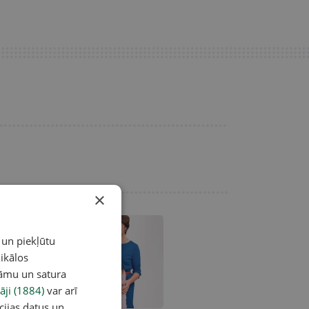
×
 un piekļūtu
ikālos
lāmu un satura
āji (1884)
var arī
cijas datus un