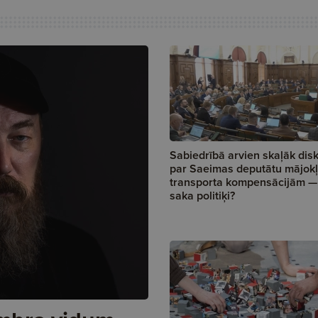
Sabiedrībā arvien skaļāk dis
par Saeimas deputātu mājok
transporta kompensācijām —
saka politiķi?