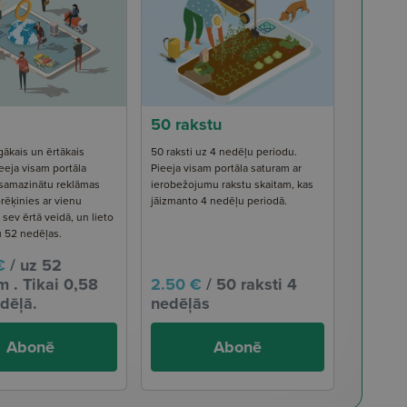
50 rakstu
gākais un ērtākais
50 raksti uz 4 nedēļu periodu.
eeja visam portāla
Pieeja visam portāla saturam ar
 samazinātu reklāmas
ierobežojumu rakstu skaitam, kas
rēķinies ar vienu
jāizmanto 4 nedēļu periodā.
ev ērtā veidā, un lieto
u 52 nedēļas.
€
/ uz 52
 . Tikai 0,58
2.50 €
/ 50 raksti 4
dēļā.
nedēļās
Abonē
Abonē