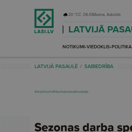
20 °C
C. 06.08
Aisma, Askolds
LATVIJĀ PAS
NOTIKUMI
•
VIEDOKLIS
•
POLITIKA
LATVIJĀ PASAULĒ
SABIEDRĪBA
#ieņēmumi
#likumdošana
#nodokļi
Sezonas darba spe