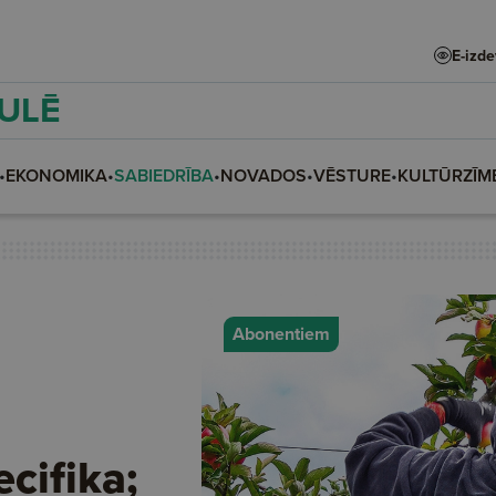
E-izd
AULĒ
•
EKONOMIKA
•
SABIEDRĪBA
•
NOVADOS
•
VĒSTURE
•
KULTŪRZĪM
Abonentiem
cifika;