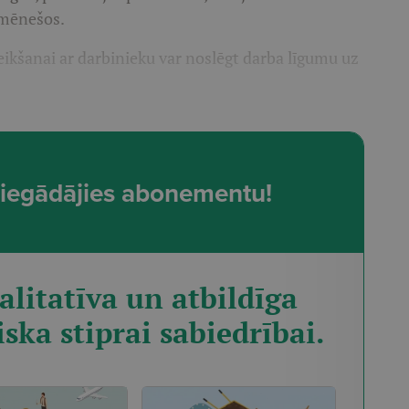
 mēnešos.
ikšanai ar darbinieku var noslēgt darba līgumu uz
t, iegādājies abonementu!
alitatīva un atbildīga
iska stiprai sabiedrībai.