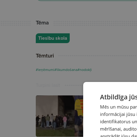
Tēma
Tiesību skola
Tēmturi
#ieņēmumi
#likumdošana
#nodokļi
Turpini lasīt
Atbildīga j
Mēs un mūsu partn
informācijai jūsu
identifikatorus 
mērīšanai, audit
apstrādāt jūsu da