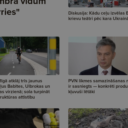
embra vidum
rries"
Diskusija: Kādu ceļu izvēlas B
krievu teātri pēc kara Ukrain
Rīgā atklāj trīs jaunus
PVN likmes samazināšanas 
ļus Babītes, Ulbrokas un
ir sasniegts — konkrēti produk
s virzienā; sola turpināt
kļuvuši lētāki
truktūras attīstību