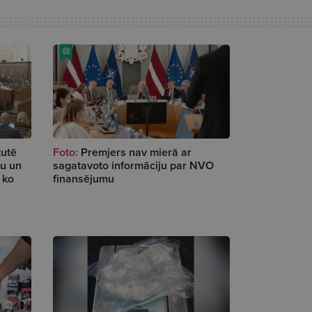
kutē
Foto:
Premjers nav mierā ar
ļu un
sagatavoto informāciju par NVO
 ko
finansējumu