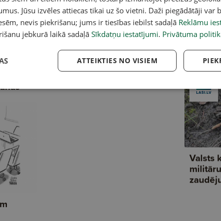
ņēmējiem mainīties —
KNAB priekšnieka vietnieks
Pi
umus. Jūsu izvēles attiecas tikai uz šo vietni. Daži piegādātāji var b
"Plāns B"
Sandijs Vectēvs nepiedalīsies
se
sēm, nevis piekrišanu; jums ir tiesības iebilst sadaļā
Reklāmu iest
konkursā
rišanu jebkurā laikā sadaļā
Sīkdatņu iestatījumi
.
Privātuma politik
AS
ATTEIKTIES NO VISIEM
PIEK