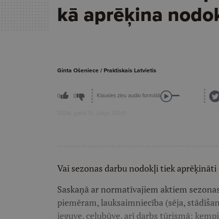
kā aprēķina nodo
Ginta Ošeniece / Praktiskais Latvietis
Klausies ziņu audio formātā
0
0
2026. gada 15. jūnijs, 00:01
Vai sezonas darbu nodokļi tiek aprēķināti c
Saskaņā ar normatīvajiem aktiem sezonas d
piemēram, lauksaimniecība (sēja, stādīša
ieguve, ceļubūve, arī darbs tūrismā: kempi