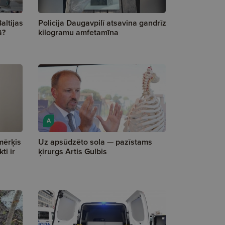
altijas
Policija Daugavpilī atsavina gandrīz
ā?
kilogramu amfetamīna
A
mērķis
Uz apsūdzēto sola — pazīstams
ti ir
ķirurgs Artis Gulbis