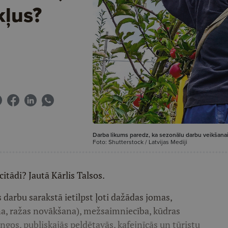
kļus?
Darba likums paredz, ka sezonālu darbu veikšanai 
Foto: Shutterstock / Latvijas Mediji
itādi? Jautā Kārlis Talsos.
arbu sarakstā ietilpst ļoti dažādas jomas,
na, ražas novākšana), mežsaimniecība, kūdras
ngos, publiskajās peldētavās, kafejnīcās un tūristu