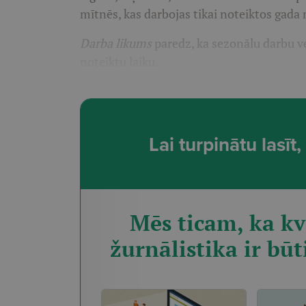
mītnēs, kas darbojas tikai noteiktos gada
Darba likums
paredz, ka sezonālu darbu ve
noteiktu laiku.
Lai turpinātu lasī
Mēs ticam, ka kv
žurnālistika ir būt