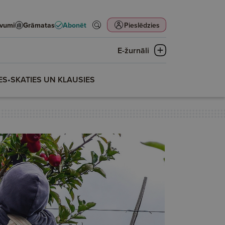
evumi
Grāmatas
Abonēt
Pieslēdzies
E-žurnāli
ES
•
SKATIES UN KLAUSIES