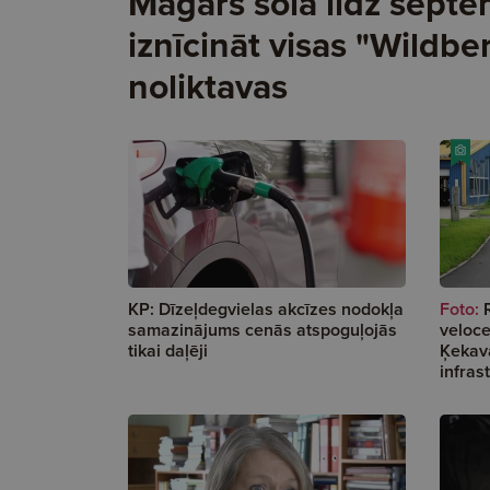
Maģars sola līdz sept
iznīcināt visas "Wildbe
noliktavas
KP: Dīzeļdegvielas akcīzes nodokļa
Foto:
samazinājums cenās atspoguļojās
veloce
tikai daļēji
Ķekava
infras