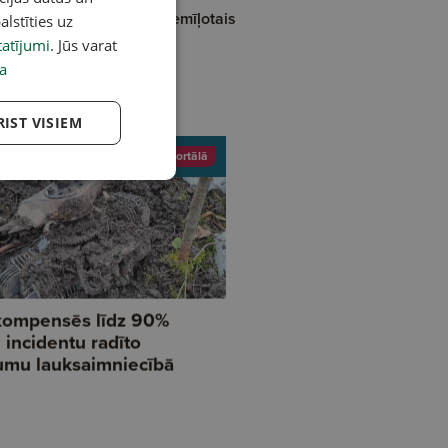
e skatītājiem atgriezies iemīļotais
alstīties uz
riāls "Radiņi"
atījumi
. Jūs varat
a
RIST VISIEM