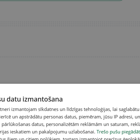
ūsu datu izmantošana
eri izmantojam sīkdatnes un līdzīgas tehnoloģijas, lai saglabātu
 ierīcē un apstrādātu personas datus, piemēram, jūsu IP adresi, un
un pārlūkošanas datus, personalizētām reklāmām un saturam, rek
orijas ieskatiem un pakalpojumu uzlabošanai.
Trešo pušu piegādāt
tus šiem un citiem nolūkiem, tostarp izmantojot precīzus ģeolokā