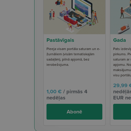
Pastāvīgais
Gada
Pieeja visam portāla saturam un e-
Pats izdevī
žurnāliem (visām tematiskajām
pirkums. Pi
sadaļām), pilnā apjomā, bez
saturam ar
ierobežojuma.
apjomu. No
maksājumu s
visu portāl
29,99 
1,00 €
/ pirmās 4
nedēļām
nedēļas
EUR ne
Abonē