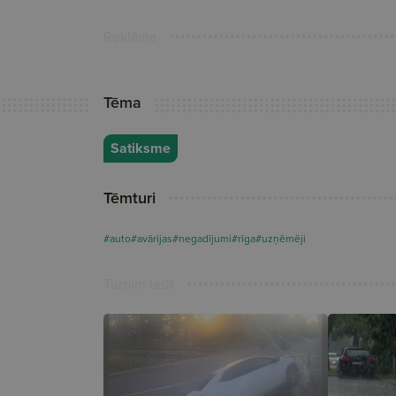
Reklāma
Tēma
Satiksme
Tēmturi
#auto
#avārijas
#negadījumi
#rīga
#uzņēmēji
Turpini lasīt