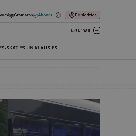
evumi
Grāmatas
Abonēt
Pieslēdzies
E-žurnāli
ES
•
SKATIES UN KLAUSIES