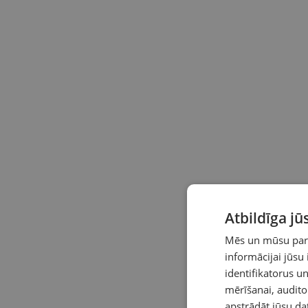
Atbildīga j
Mēs un mūsu partn
informācijai jūsu
identifikatorus 
mērīšanai, audit
apstrādāt jūsu da