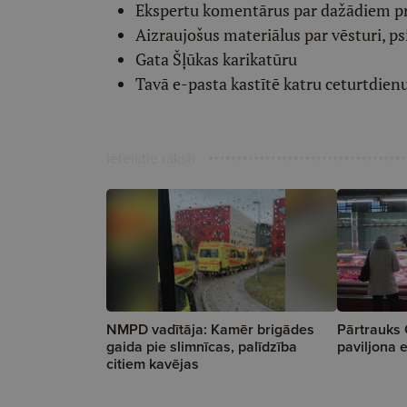
Ekspertu komentārus par dažādiem p
Aizraujošus materiālus par vēsturi, ps
Gata Šļūkas karikatūru
Tavā e-pasta kastītē katru ceturtdien
Ieteiktie raksti
NMPD vadītāja: Kamēr brigādes
Pārtrauks 
gaida pie slimnīcas, palīdzība
paviljona 
citiem kavējas