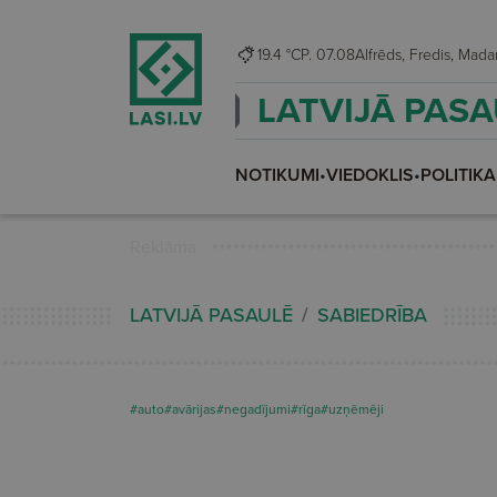
19.4 °C
P. 07.08
Alfrēds, Fredis, M
LATVIJĀ PAS
NOTIKUMI
•
VIEDOKLIS
•
POLITIKA
Reklāma
LATVIJĀ PASAULĒ
SABIEDRĪBA
#auto
#avārijas
#negadījumi
#rīga
#uzņēmēji