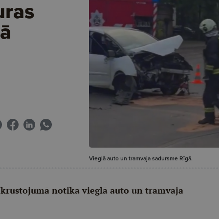
uras
lā
Vieglā auto un tramvaja sadursme Rīgā.
 krustojumā notika vieglā auto un tramvaja