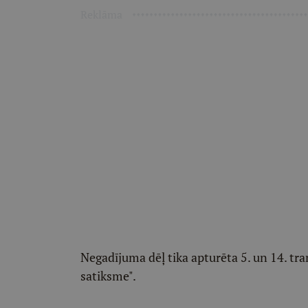
Reklāma
Negadījuma dēļ tika apturēta 5. un 14. tr
satiksme".