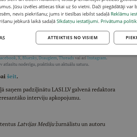
umus. Jūsu izvēles attiecas tikai uz šo vietni. Daži piegādātāji var b
sēm, nevis piekrišanu; jums ir tiesības iebilst sadaļā
Reklāmu iest
rišanu jebkurā laikā sadaļā
Sīkdatņu iestatījumi
.
Privātuma politik
AS
ATTEIKTIES NO VISIEM
PIEK
acebook
,
X
,
Bluesky
,
Draugiem
,
Threads
vai arī
Instagram
.
v atlasītu noderīgu, praktisku un aktuālu saturu.
pai
šeit
.
ēļā saņem padziļinātu LASI.LV galvenā redaktora
eresantāko interviju apkopojumu.
etentus
Latvijas Mediju
žurnālistu un autoru