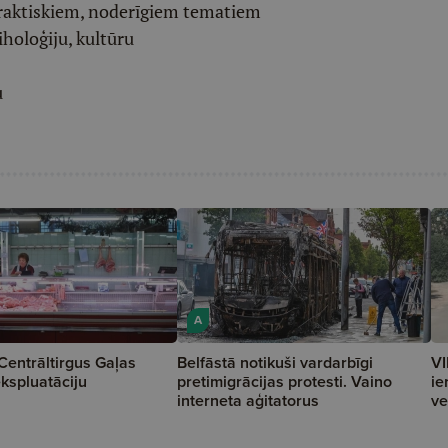
raktiskiem, noderīgiem tematiem
iholoģiju, kultūru
u
A
Centrāltirgus Gaļas
Belfāstā notikuši vardarbīgi
VI
ekspluatāciju
pretimigrācijas protesti. Vaino
ie
interneta aģitatorus
ve