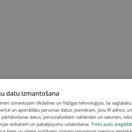
ūsu datu izmantošana
eri izmantojam sīkdatnes un līdzīgas tehnoloģijas, lai saglabātu
 ierīcē un apstrādātu personas datus, piemēram, jūsu IP adresi, un
un pārlūkošanas datus, personalizētām reklāmām un saturam, rek
orijas ieskatiem un pakalpojumu uzlabošanai.
Trešo pušu piegādāt
tus šiem un citiem nolūkiem, tostarp izmantojot precīzus ģeolokā