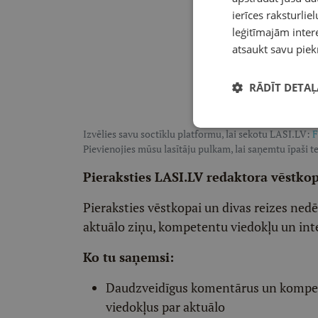
ierīces raksturliel
leģitīmajām intere
atsaukt savu piek
RĀDĪT DETAĻ
Izvēlies savu soctīklu platformu, lai sekotu LASI.LV:
F
Pievienojies mūsu lasītāju pulkam, lai saņemtu īpaši te
Pieraksties LASI.LV redaktora vēstko
Pieraksties vēstkopai un divas reizes ned
aktuālo ziņu, kompetentu viedokļu un int
Ko tu saņemsi:
Daudzveidīgus komentārus un komp
viedokļus par aktuālo