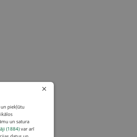
×
 un piekļūtu
ikālos
lāmu un satura
āji (1884)
var arī
cijas datus un