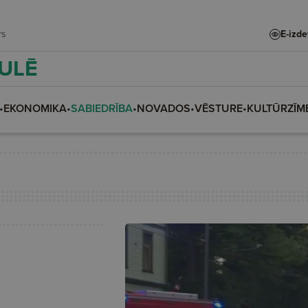
adars
E-izd
AULĒ
•
EKONOMIKA
•
SABIEDRĪBA
•
NOVADOS
•
VĒSTURE
•
KULTŪRZĪM