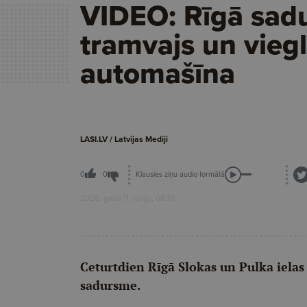
VIDEO: Rīgā sad
tramvajs un vieg
automašīna
LASI.LV / Latvijas Mediji
Klausies ziņu audio formātā
0
0
2026. gada 11. jūnijs, 08:10
Ceturtdien Rīgā Slokas un Pulka ielas
sadursme.