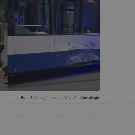
Foto: Ekrānuzņēmums no "X" profila @breakinglv
Reklāma