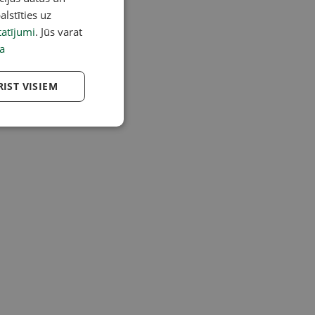
alstīties uz
atījumi
. Jūs varat
a
RIST VISIEM