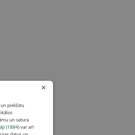
×
 un piekļūtu
ikālos
lāmu un satura
āji (1884)
var arī
cijas datus un