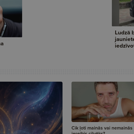
Cik ļoti mainās vai nemainās
iereibis cilvēks?