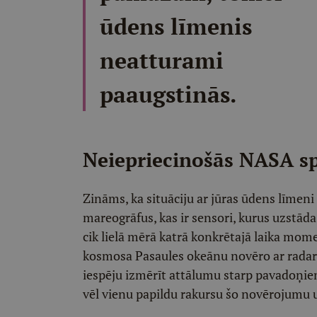
ūdens līmenis
neatturami
paaugstinās.
Neiepriecinošās NASA sp
Zināms, ka situāciju ar jūras ūdens līmen
mareogrāfus, kas ir sensori, kurus uzstāda va
cik lielā mērā katrā konkrētajā laika mome
kosmosa Pasaules okeānu novēro ar radar
iespēju izmērīt attālumu starp pavadoņie
vēl vienu papildu rakursu šo novērojumu 