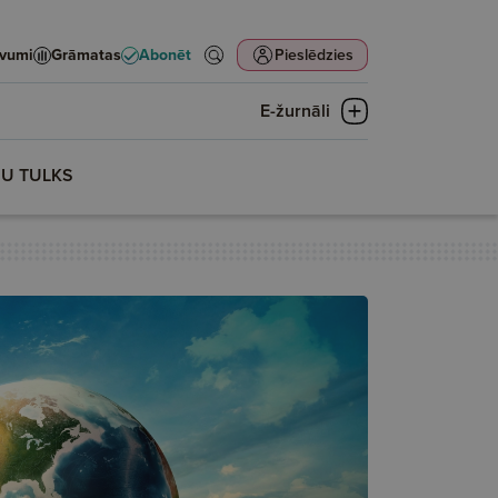
evumi
Grāmatas
Abonēt
Pieslēdzies
E-žurnāli
ŅU TULKS