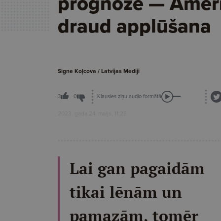
prognozē — Ameri
draud applūšana
Signe Koļcova / Latvijas Mediji
Klausies ziņu audio formātā
3
0
2023. gada 24. maijs, 11:25
Lai gan pagaidām
tikai lēnām un
pamazām, tomēr