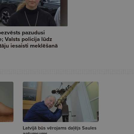
Latvijā būs vērojams daļējs Saules
aptumsums