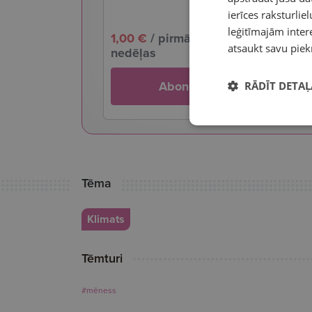
ierīces raksturliel
29,99 
leģitīmajām intere
1,00 €
/ pirmās 4
nedēļām
atsaukt savu piek
nedēļas
EUR ne
Abonē
RĀDĪT DETAĻ
Tēma
Klimats
Tēmturi
#mēness