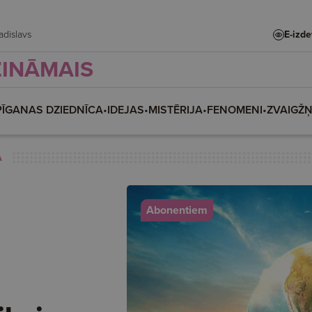
 Vladislava, Vladislavs
E-izd
ZINĀMAIS
PĪGANAS DZIEDNĪCA
•
IDEJAS
•
MISTĒRIJA
•
FENOMENI
•
ZVAIGŽ
A
Abonentiem