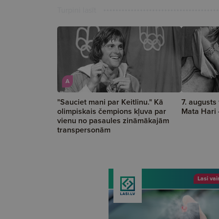
Turpini lasīt
A
"Sauciet mani par Keitlinu." Kā
7. augusts
olimpiskais čempions kļuva par
Mata Hari 
vienu no pasaules zināmākajām
transpersonām