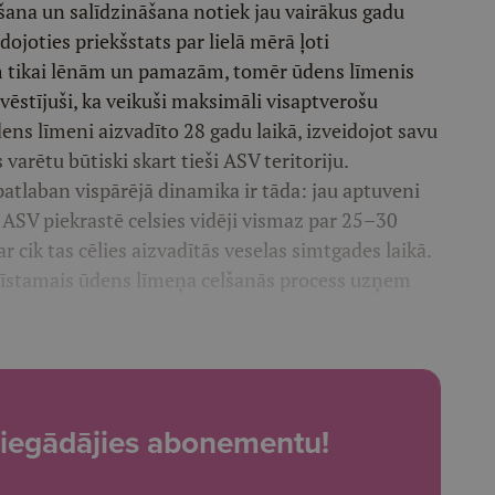
ana un salīdzināšana notiek jau vairākus gadu
ojoties priekšstats par lielā mērā ļoti
ām tikai lēnām un pamazām, tomēr ūdens līmenis
vēstījuši, ka veikuši maksimāli visaptverošu
dens līmeni aizvadīto 28 gadu laikā, izveidojot savu
varētu būtiski skart tieši ASV teritoriju.
patlaban vispārējā dinamika ir tāda: jau aptuveni
ASV piekrastē celsies vidēji vismaz par 25–30
par cik tas cēlies aizvadītās veselas simtgades laikā.
 bīstamais ūdens līmeņa celšanās process uzņem
t, iegādājies abonementu!