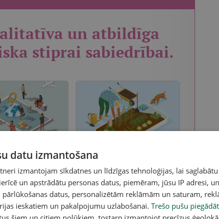
alitatīva un atbildīga
iska stiprai sabiedrībai.
ūsu datu izmantošana
50 rakstu
eri izmantojam sīkdatnes un līdzīgas tehnoloģijas, lai saglabātu
gākais un ērtākais
50 raksti uz 4 nedēļu periodu.
 ierīcē un apstrādātu personas datus, piemēram, jūsu IP adresi, un
eeja visam portāla
Pieeja visam portāla saturam ar
 samazinātu reklāmas
ierobežojumu rakstu skaitam, kas
un pārlūkošanas datus, personalizētām reklāmām un saturam, rek
rēķinies ar vienu
jāizmanto 4 nedēļu periodā.
orijas ieskatiem un pakalpojumu uzlabošanai.
Trešo pušu piegādāt
ev ērtā veidā, un lieto
tus šiem un citiem nolūkiem, tostarp izmantojot precīzus ģeolokā
u 52 nedēļas.