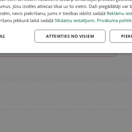
umus. Jūsu izvēles attiecas tikai uz šo vietni. Daži piegādātāji var b
€
/ uz 52
sēm, nevis piekrišanu; jums ir tiesības iebilst sadaļā
Reklāmu iest
 . Tikai 0,58
2.50 €
/ 50 raksti 4
rišanu jebkurā laikā sadaļā
Sīkdatņu iestatījumi
.
Privātuma politik
dēļā.
nedēļās
Abonē
Abonē
AS
ATTEIKTIES NO VISIEM
PIEK