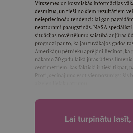
Virszemes un kosmiskās informācijas vākš
desmitus, un tieši no šiem rezultātiem veid
neiepriecinošu tendenci: lai gan pagaid
neatturami paaugstinās. NASA speciālisti 
situācijas novērtējumu saistībā ar jūras ū
prognozi par to, ka jau tuvākajos gados tas 
Amerikāņu pētnieku aprēķini liecinot, ka 
nākamo 30 gadu laikā jūras ūdens līmenis 
centimetriem, kas faktiski ir tieši tikpat, 
Proti, secinājums esot viennozīmīgs: šis
aizvien lielāku ātrumu.
Lai turpinātu lasī