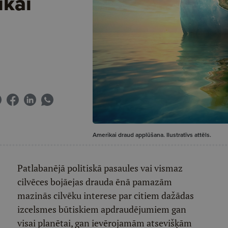
kai
Amerikai draud applūšana. Ilustratīvs attēls.
Patlabanējā politiskā pasaules vai vismaz
cilvēces bojāejas drauda ēnā pamazām
mazinās cilvēku interese par citiem dažādas
izcelsmes būtiskiem apdraudējumiem gan
visai planētai, gan ievērojamām atsevišķām