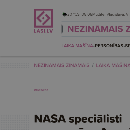
20 °C
S. 08.08
Mudīte,
NEZINĀMAIS 
LAIKA MAŠĪNA
•
PERSONĪBAS
•
S
NEZINĀMAIS ZINĀMAIS
LAIKA MAŠĪN
#mēness
NASA speciālisti