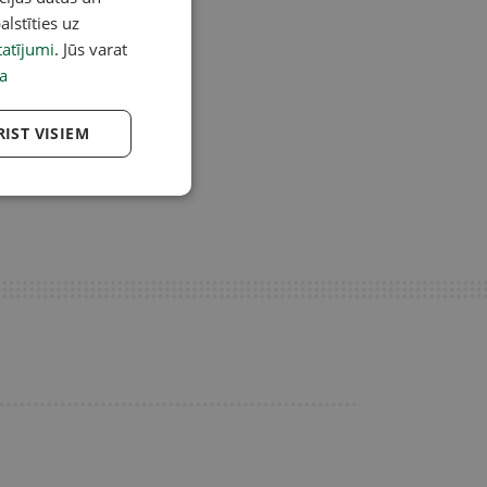
alstīties uz
atījumi
. Jūs varat
a
RIST VISIEM