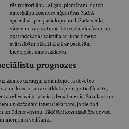
tās teritorijām. Lai gan, piemēram, nesen
amerikāņu kosmosa aģentūras NASA
speciālisti pēc pavadoņu un dažāda veida
virszemes aparatūras datu salīdzināšanas un
apstrādāšanas saistībā ar jūras līmeņa
svārstībām nākuši klajā ar patiešām
biedējošas ainas izklāstu.
eciālistu prognozes
i uz Zemes uzrauga, izmantojot tā dēvētos
i nu krastā, vai arī atklātā jūrā, un tie fiksē to,
ntā cēlies vai noplacis ūdens līmenis. Savukārt no
iem un dažādām lāzeru iekārtām, jo tie dod
m un ūdens virsmu. Tādējādi kosmiskā ēra devusi
un mērījumu veikšanai.