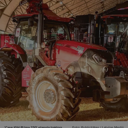
'Case IGH PUma 230' etanola traktors.
Foto: Publicitātes / Latvijas Mediji