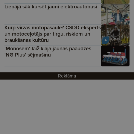
Liepājā sāk kursēt jauni elektroautobusi
Kurp virzās motopasaule? CSDD eksperts
un motoceļotājs par tirgu, riskiem un
braukšanas kultūru
A
'Monosem' laiž klajā jaunās paaudzes
'NG Plus' sējmašīnu
Reklāma