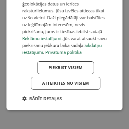
ģeolokācijas datus un ierīces
raksturlielumus. Jūsu izvēles attiecas tikai
uz šo vietni. Daži piegādātāji var balstīties
uz leģitīmajām interesēm, nevis
piekrišanu; jums ir tiesības iebilst sadaļā
Reklāmu iestatījumi
. Jūs varat atsaukt savu
piekrišanu jebkurā laikā sadaļā
Sīkdatņu
iestatījumi
.
Privātuma politika
PIEKRIST VISIEM
ATTEIKTIES NO VISIEM
RĀDĪT DETAĻAS