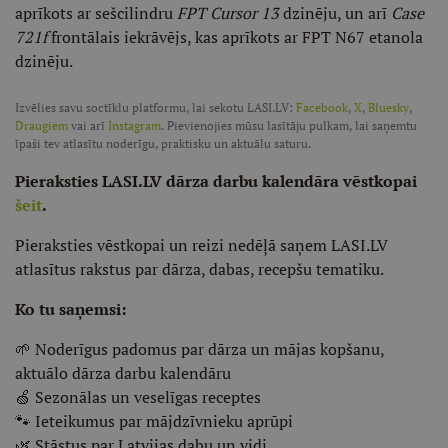
aprīkots ar sešcilindru
FPT Cursor 13
dzinēju, un arī
Case
721f
frontālais iekrāvējs, kas aprīkots ar FPT N67 etanola
dzinēju.
Izvēlies savu soctīklu platformu, lai sekotu LASI.LV:
Facebook
,
X
,
Bluesky
,
Draugiem
vai arī
Instagram
. Pievienojies mūsu lasītāju pulkam, lai saņemtu
īpaši tev atlasītu noderīgu, praktisku un aktuālu saturu.
Pieraksties LASI.LV dārza darbu kalendāra vēstkopai
šeit
.
Pieraksties vēstkopai un reizi nedēļā saņem LASI.LV
atlasītus rakstus par dārza, dabas, recepšu tematiku.
Ko tu saņemsi:
🌱 Noderīgus padomus par dārza un mājas kopšanu,
aktuālo dārza darbu kalendāru
🍏 Sezonālas un veselīgas receptes
🐾 Ieteikumus par mājdzīvnieku aprūpi
🌿 Stāstus par Latvijas dabu un vidi