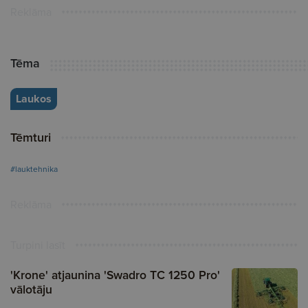
Reklāma
Tēma
Laukos
Tēmturi
#lauktehnika
Reklāma
Turpini lasīt
'Krone' atjaunina 'Swadro TC 1250 Pro'
vālotāju