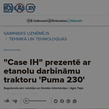
E-izdevumi
Grāmatas
Abonēt
SAIMNIEKS UZŅĒMĒJS
TEHNIKA UN TEHNOLOĢIJAS
#lauktehnika
"Case IH" prezentē ar
etanolu darbināmu
traktoru 'Puma 230'
Sagatavots pēc ražotāju un tīmekļa informācijas / Agro Tops
2026. gada 15. jūnijs, 00:01
0
0