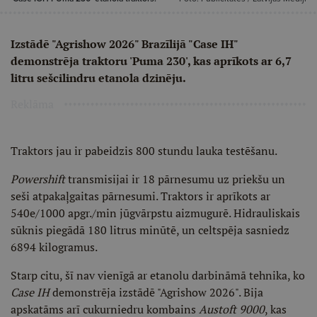
Izstādē "Agrishow 2026" Brazīlijā "Case IH"
demonstrēja traktoru 'Puma 230', kas aprīkots ar 6,7
litru sešcilindru etanola dzinēju.
Reklāma
Traktors jau ir pabeidzis 800 stundu lauka testēšanu.
Powershift
transmisijai ir 18 pārnesumu uz priekšu un
seši atpakaļgaitas pārnesumi. Traktors ir aprīkots ar
540e/1000 apgr./min jūgvārpstu aizmugurē. Hidrauliskais
sūknis piegādā 180 litrus minūtē, un celtspēja sasniedz
6894 kilogramus.
Starp citu, šī nav vienīgā ar etanolu darbināmā tehnika, ko
Case IH
demonstrēja izstādē "Agrishow 2026". Bija
apskatāms arī cukurniedru kombains
Austoft 9000
, kas