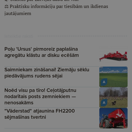
⚖️ Praktisku informāciju par tiesībām un ikdienas
jautājumiem
Ieteiktie raksti
Poļu 'Ursus' pirmoreiz paplašina
agregātu klāstu ar disku ecēšām
Saimniekam zināšanai! Ziemāju sēklu
piedāvājums rudens sējai
A
Noēd visu pa tīro! Ceļotājputnu
nodarītais posts zemniekiem —
nenosakāms
A
"Väderstad" atjaunina FH2200
sējmašīnas tvertni