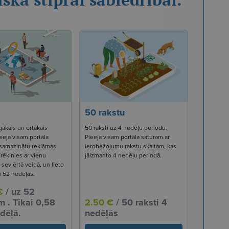
50 rakstu
gākais un ērtākais
50 raksti uz 4 nedēļu periodu.
eeja visam portāla
Pieeja visam portāla saturam ar
 samazinātu reklāmas
ierobežojumu rakstu skaitam, kas
rēķinies ar vienu
jāizmanto 4 nedēļu periodā.
ev ērtā veidā, un lieto
u 52 nedēļas.
€
/ uz 52
 . Tikai 0,58
2.50 €
/ 50 raksti 4
dēļā.
nedēļās