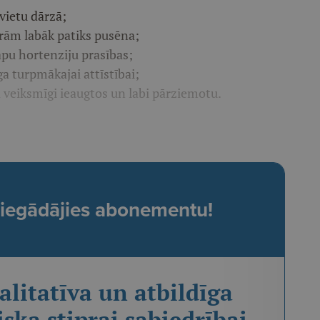
vietu dārzā;
urām labāk patiks pusēna;
lapu hortenziju prasības;
ga turpmākajai attīstībai;
 veiksmīgi ieaugtos un labi pārziemotu.
t, iegādājies abonementu!
alitatīva un atbildīga
iska stiprai sabiedrībai.