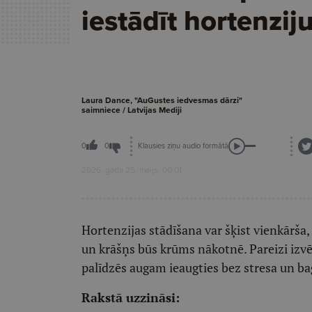
iestādīt hortenzij
Laura Dance, "AuGustes iedvesmas dārzi"
saimniece / Latvijas Mediji
Klausies ziņu audio formātā
0
0
2026. gada 25. maijs, 00:01
Hortenzijas stādīšana var šķist vienkārša, 
un krāšņs būs krūms nākotnē. Pareizi izvē
palīdzēs augam ieaugties bez stresa un bag
Rakstā uzzināsi: