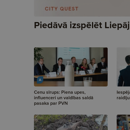
Piedāvā izspēlēt Liepā
A
Cenu sīrups: Piena upes,
Iespēj
influenceri un valdības saldā
raidīj
pasaka par PVN