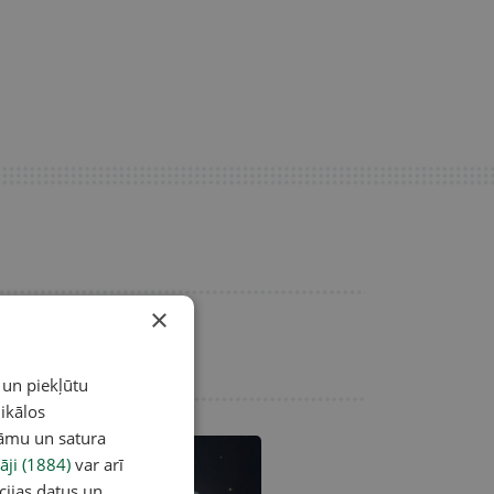
×
 un piekļūtu
ikālos
lāmu un satura
āji (1884)
var arī
cijas datus un