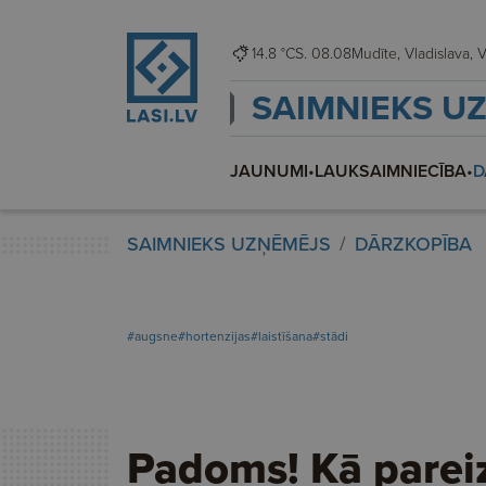
14.8 °C
S. 08.08
Mudī
SAIMNIEKS U
JAUNUMI
•
LAUKSAIMNIECĪBA
•
D
SAIMNIEKS UZŅĒMĒJS
DĀRZKOPĪBA
#augsne
#hortenzijas
#laistīšana
#stādi
Padoms! Kā parei