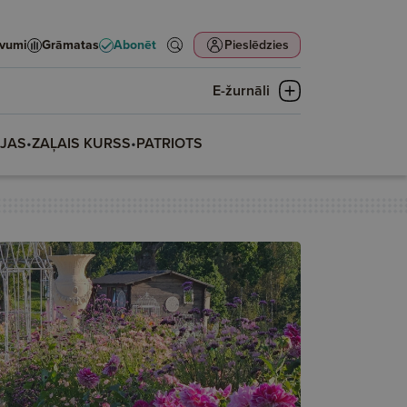
evumi
Grāmatas
Abonēt
Pieslēdzies
E-žurnāli
IJAS
•
ZAĻAIS KURSS
•
PATRIOTS