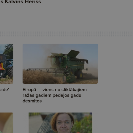
pide'
Eiropā — viens no sliktākajiem
ražas gadiem pēdējos gadu
desmitos