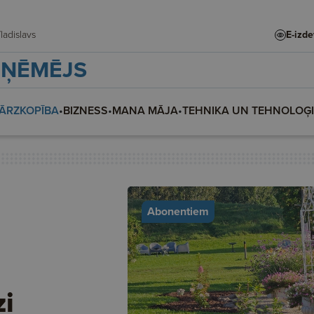
te, Vladislava, Vladislavs
E-izd
ZŅĒMĒJS
ĀRZKOPĪBA
•
BIZNESS
•
MANA MĀJA
•
TEHNIKA UN TEHNOLOĢ
Abonentiem
zi