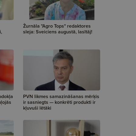
Žurnāla "Agro Tops" redaktores
,
sleja: Sveiciens augustā, lasītāj!
odokļa
PVN likmes samazināšanas mērķis
ļojās
ir sasniegts — konkrēti produkti ir
kļuvuši lētāki