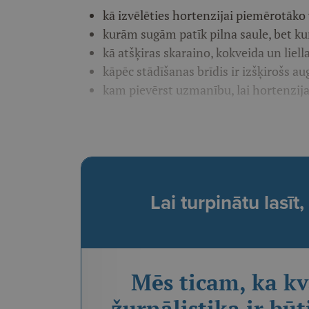
kā izvēlēties hortenzijai piemērotāko 
kurām sugām patīk pilna saule, bet k
kā atšķiras skaraino, kokveida un liel
kāpēc stādīšanas brīdis ir izšķirošs au
kam pievērst uzmanību, lai hortenzija
Lai turpinātu lasī
Mēs ticam, ka kv
žurnālistika ir būt