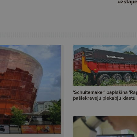
'Schuitemaker' paplašina 'Ra
pašiekrāvēju piekabju klāstu