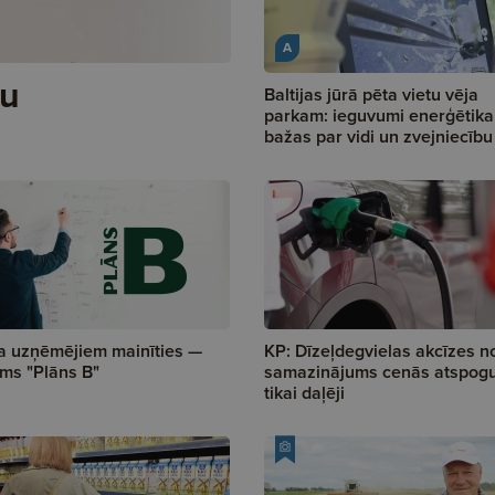
A
ju
Baltijas jūrā pēta vietu vēja
parkam: ieguvumi enerģētikai
bažas par vidi un zvejniecību
a uzņēmējiem mainīties —
KP: Dīzeļdegvielas akcīzes n
ums "Plāns B"
samazinājums cenās atspogu
tikai daļēji