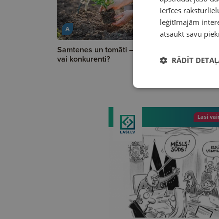
ierīces raksturliel
leģitīmajām intere
A
A
atsaukt savu piek
Samtenes un tomāti — labi kaimiņi
Ķiršu audz
vai konkurenti?
izaicināju
RĀDĪT DETAĻ
pieredze