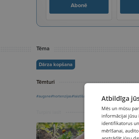
Abonē
Tēma
Dārza kopšana
Tēmturi
#augsne
#hortenzijas
#laistīšana
#stādi
Atbildīga j
Mēs un mūsu partn
Turpini lasīt
informācijai jūsu
identifikatorus 
mērīšanai, audit
apstrādāt jūsu da