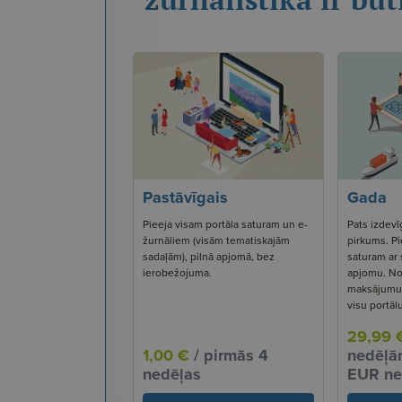
Pastāvīgais
Gada
Pieeja visam portāla saturam un e-
Pats izdevī
žurnāliem (visām tematiskajām
pirkums. Pi
sadaļām), pilnā apjomā, bez
saturam ar
ierobežojuma.
apjomu. No
maksājumu s
visu portāl
29,99 
1,00 €
/ pirmās 4
nedēļām
nedēļas
EUR ne