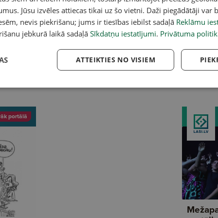
umus. Jūsu izvēles attiecas tikai uz šo vietni. Daži piegādātāji var b
sēm, nevis piekrišanu; jums ir tiesības iebilst sadaļā
Reklāmu iest
A
rišanu jebkurā laikā sadaļā
Sīkdatņu iestatījumi
.
Privātuma politik
ēšanā neiztikt bez
Kas šonedēļ darāms dārzā. No 4.
Sē
miem. Dzintara Līča
līdz 11. augustam
3.
AS
ATTEIKTIES NO VISIEM
PIEK