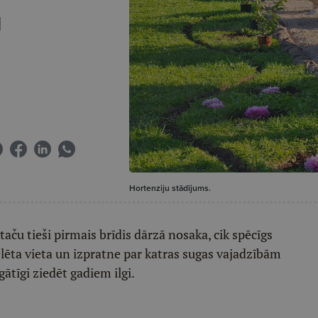
u
Hortenziju stādījums.
taču tieši pirmais brīdis dārzā nosaka, cik spēcīgs
lēta vieta un izpratne par katras sugas vajadzībām
ātīgi ziedēt gadiem ilgi.