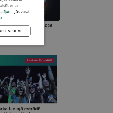
alstīties uz
atījumi
. Jūs varat
A
a
jas un ražas kalendārs 2026.
–9. augusts
RIST VISIEM