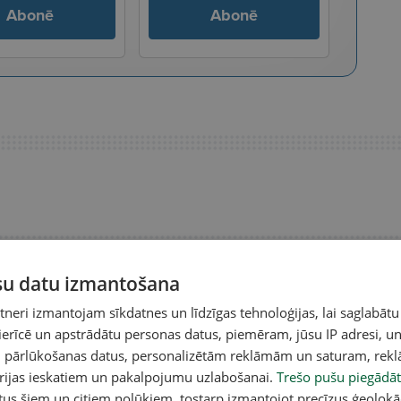
Abonē
Abonē
ūsu datu izmantošana
eri izmantojam sīkdatnes un līdzīgas tehnoloģijas, lai saglabātu
 ierīcē un apstrādātu personas datus, piemēram, jūsu IP adresi, un
un pārlūkošanas datus, personalizētām reklāmām un saturam, rek
orijas ieskatiem un pakalpojumu uzlabošanai.
Trešo pušu piegādāt
tus šiem un citiem nolūkiem, tostarp izmantojot precīzus ģeolokā