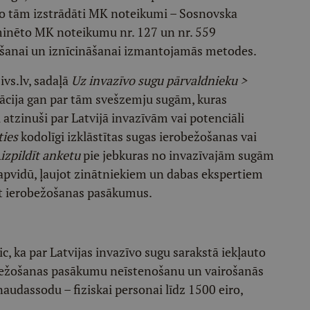
no tām izstrādāti MK noteikumi – Sosnovska
minēto MK noteikumu nr. 127 un nr. 559
ošanai un iznīcināšanai izmantojamās metodes.
ivs.lv, sadaļā
Uz invazīvo sugu pārvaldnieku >
ācija gan par tām svešzemju sugām, kuras
 atzinuši par Latvijā invazīvām vai potenciāli
ties
kodolīgi izklāstītas sugas ierobežošanas vai
izpildīt anketu
pie jebkuras no invazīvajām sugām
ā apvidū, ļaujot zinātniekiem un dabas ekspertiem
not ierobežošanas pasākumus.
c, ka par Latvijas invazīvo sugu sarakstā iekļauto
robežošanas pasākumu neīstenošanu un vairošanās
audassodu – fiziskai personai līdz 1500 eiro,