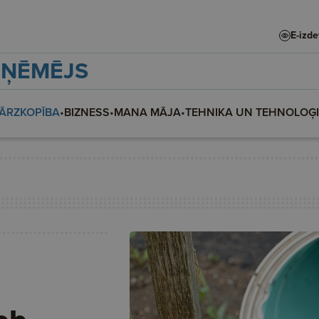
E-izd
ZŅĒMĒJS
ĀRZKOPĪBA
•
BIZNESS
•
MANA MĀJA
•
TEHNIKA UN TEHNOLOĢ