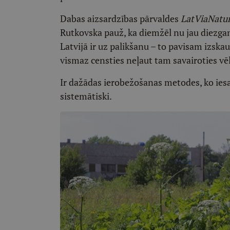
Dabas aizsardzības pārvaldes
LatViaNatu
Rutkovska pauž, ka diemžēl nu jau diezgan 
Latvijā ir uz palikšanu – to pavisam izska
vismaz censties neļaut tam savairoties vēl 
Ir dažādas ierobežošanas metodes, ko iesak
sistemātiski.