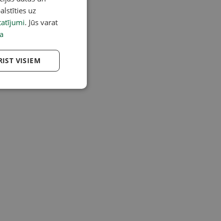
alstīties uz
atījumi
. Jūs varat
a
RIST VISIEM