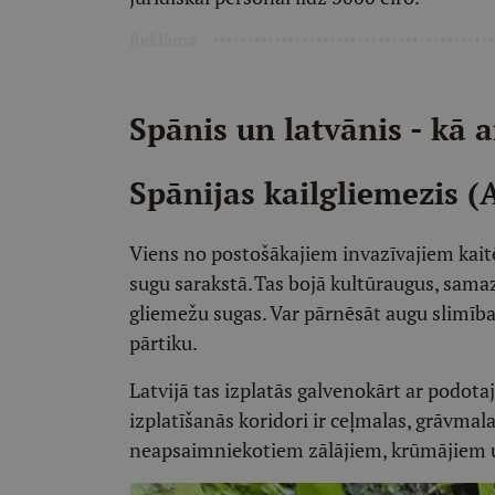
Reklāma
Spānis un latvānis - kā a
Spānijas kailgliemezis (
Viens no postošākajiem invazīvajiem kaitē
sugu sarakstā. Tas bojā kultūraugus, samaz
gliemežu sugas. Var pārnēsāt augu slimība
pārtiku.
Latvijā tas izplatās galvenokārt ar podot
izplatīšanās koridori ir ceļmalas, grāvmala
neapsaimniekotiem zālājiem, krūmājiem