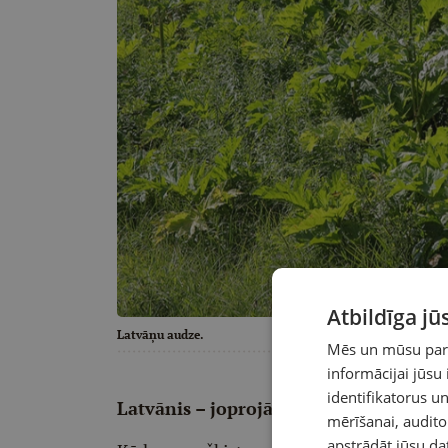
Atbildīga j
Latvāņu audze.
Mēs un mūsu partn
informācijai jūsu
identifikatorus 
Latvānis – joprojām invazīvs
mērīšanai, audit
apstrādāt jūsu da