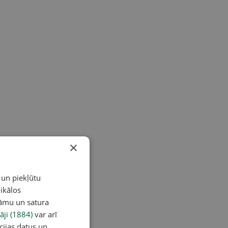
×
 un piekļūtu
ikālos
lāmu un satura
āji (1884)
var arī
cijas datus un