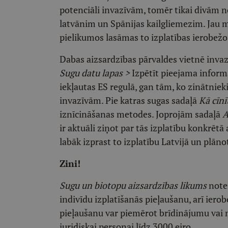
potenciāli invazīvām, tomēr tikai divām 
latvānim un Spānijas kailgliemezim. Jau 
pielikumos lasāmas to izplatības ierobež
Dabas aizsardzības pārvaldes vietnē invaz
Sugu datu lapas >
Izpētīt pieejama inform
iekļautas ES regulā, gan tām, ko zinātnieki
invazīvām. Pie katras sugas sadaļā
Kā cīnī
iznīcināšanas metodes. Joprojām sadaļā
A
ir aktuāli ziņot par tās izplatību konkrēt
labāk izprast to izplatību Latvijā un plā
Zini!
Sugu un biotopu aizsardzības likums
notei
indivīdu izplatīšanās pieļaušanu, arī ie
pieļaušanu var piemērot brīdinājumu vai n
juridiskai personai līdz 3000 eiro.