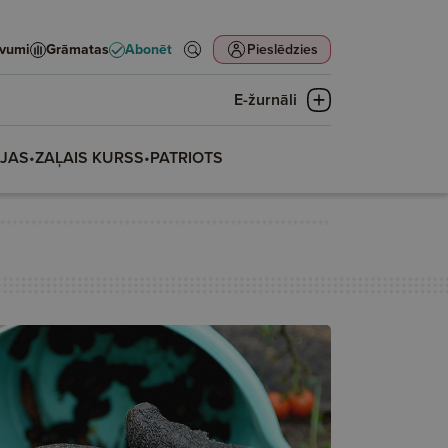
evumi
Grāmatas
Abonēt
Pieslēdzies
E-žurnāli
IJAS
•
ZAĻAIS KURSS
•
PATRIOTS