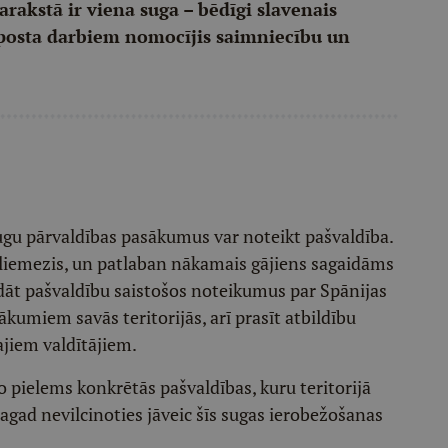
arakstā ir viena suga – bēdīgi slavenais
m posta darbiem nomocījis saimniecību un
sugu pārvaldības pasākumus var noteikt pašvaldība.
gliemezis, un patlaban nākamais gājiens sagaidāms
rādāt pašvaldību saistošos noteikumus par Spānijas
kumiem savās teritorijās, arī prasīt atbildību
ajiem valdītājiem.
o pielems konkrētās pašvaldības, kuru teritorijā
agad nevilcinoties jāveic šīs sugas ierobežošanas