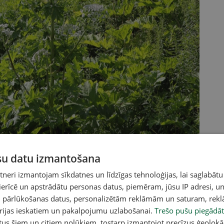
ūsu datu izmantošana
Foto:
Dainis Bušmanis
/ Latvijas Mediji
eri izmantojam sīkdatnes un līdzīgas tehnoloģijas, lai saglabātu
 ierīcē un apstrādātu personas datus, piemēram, jūsu IP adresi, un
un pārlūkošanas datus, personalizētām reklāmām un saturam, rek
orijas ieskatiem un pakalpojumu uzlabošanai.
Trešo pušu piegādāt
tus šiem un citiem nolūkiem, tostarp izmantojot precīzus ģeolokā