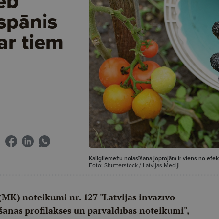
eb
 spānis
ar tiem
Kailgliemežu nolasīšana joprojām ir viens no efe
Foto: Shutterstock / Latvijas Mediji
(MK) noteikumi nr. 127 "Latvijas invazīvo
īšanās profilakses un pārvaldības noteikumi",