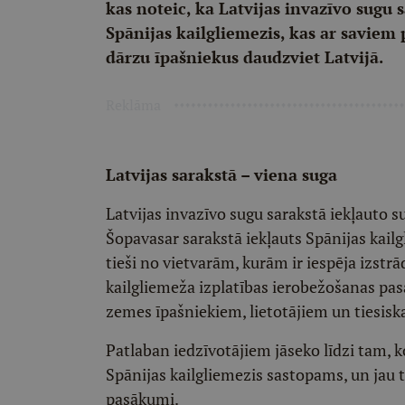
kas noteic, ka Latvijas invazīvo sugu s
Spānijas kailgliemezis, kas ar savie
dārzu īpašniekus daudzviet Latvijā.
Reklāma
Latvijas sarakstā – viena suga
Latvijas invazīvo sugu sarakstā iekļauto 
Šopavasar sarakstā iekļauts Spānijas kail
tieši no vietvarām, kurām ir iespēja izst
kailgliemeža izplatības ierobežošanas pasā
zemes īpašniekiem, lietotājiem un tiesisk
Patlaban iedzīvotājiem jāseko līdzi tam, k
Spānijas kailgliemezis sastopams, un jau t
pasākumi.