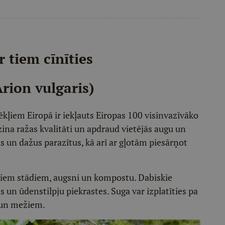
r tiem cīnīties
Arion vulgaris)
kļiem Eiropā ir iekļauts Eiropas 100 visinvazīvāko
ina ražas kvalitāti un apdraud vietējās augu un
s un dažus parazītus, kā arī ar gļotām piesārņot
ajiem stādiem, augsni un kompostu. Dabiskie
s un ūdenstilpju piekrastes. Suga var izplatīties pa
 un mežiem.