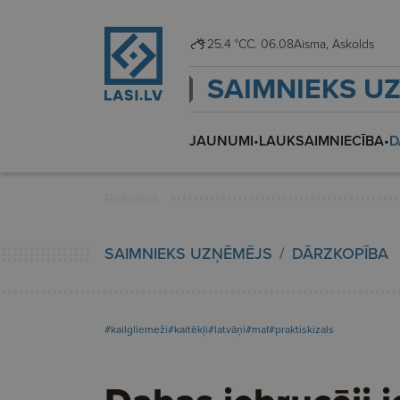
25.4 °C
C. 06.08
Aisma, Askolds
SAIMNIEKS U
JAUNUMI
•
LAUKSAIMNIECĪBA
•
D
Reklāma
SAIMNIEKS UZŅĒMĒJS
DĀRZKOPĪBA
#kailgliemeži
#kaitēkļi
#latvāņi
#maf
#praktiskizals