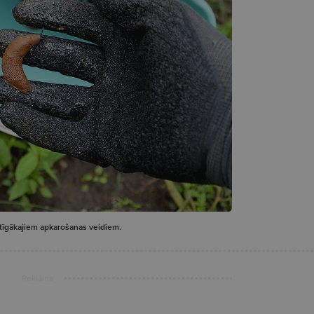
ktīgākajiem apkarošanas veidiem.
Reklāma