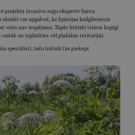
re
projekta invazīvo sugu eksperte Santa
skaidri var apgalvot, ka Spānijas kailgliemezis
ust vairs nav iespējams. Tāpēc būtiski visiem kopīgi
vairāk un izplatīties vēl plašākās teritorijās.
a speciālisti, taču būtiski tās piekopt