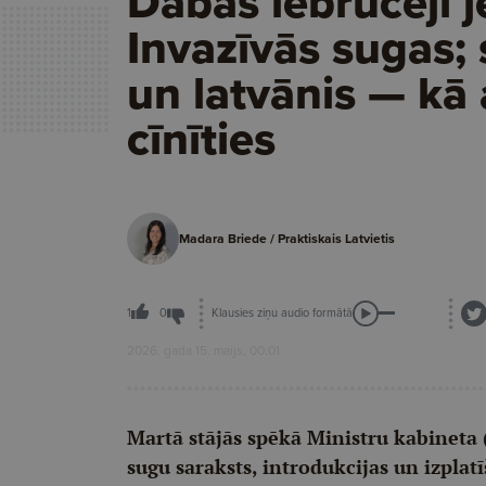
Dabas iebrucēji j
Invazīvās sugas;
un latvānis — kā 
cīnīties
Madara Briede / Praktiskais Latvietis
Klausies ziņu audio formātā
1
0
2026. gada 15. maijs, 00:01
Martā stājās spēkā Ministru kabineta 
sugu saraksts, introdukcijas un izplat