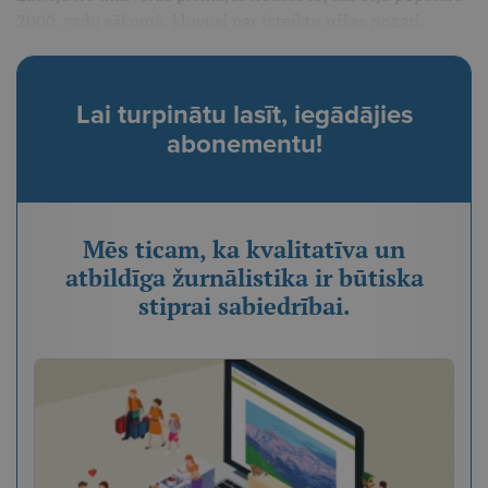
2000. gadu sākumā, kļuvusi par izteiktu nišas nozari.
Lai turpinātu lasīt, iegādājies
abonementu!
Mēs ticam, ka kvalitatīva un
atbildīga žurnālistika ir būtiska
stiprai sabiedrībai.