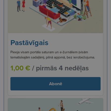
Pastāvīgais
Pieeja visam portāla saturam un e-žurnāliem (visām
tematiskajām sadaļām), pilnā apjomā, bez ierobežojuma.
1,00 €
/ pirmās 4 nedēļas
Abonē