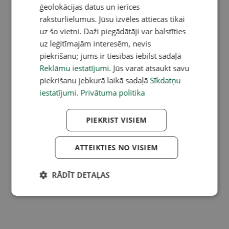
ģeolokācijas datus un ierīces
raksturlielumus. Jūsu izvēles attiecas tikai
uz šo vietni. Daži piegādātāji var balstīties
uz leģitīmajām interesēm, nevis
piekrišanu; jums ir tiesības iebilst sadaļā
Reklāmu iestatījumi
. Jūs varat atsaukt savu
piekrišanu jebkurā laikā sadaļā
Sīkdatņu
iestatījumi
.
Privātuma politika
PIEKRIST VISIEM
ATTEIKTIES NO VISIEM
RĀDĪT DETAĻAS