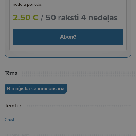
nedēļu periodā.
2.50 €
/ 50 raksti 4 nedēļās
Abonē
Tēma
Bioloģiskā saimniekošana
Tēmturi
#truši
Turpini lasīt