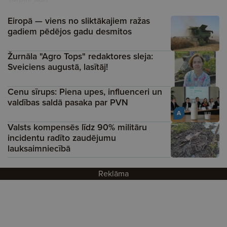
Eiropā — viens no sliktākajiem ražas
gadiem pēdējos gadu desmitos
Žurnāla "Agro Tops" redaktores sleja:
Sveiciens augustā, lasītāj!
Cenu sīrups: Piena upes, influenceri un
valdības saldā pasaka par PVN
A
Valsts kompensēs līdz 90% militāru
incidentu radīto zaudējumu
lauksaimniecībā
Reklāma