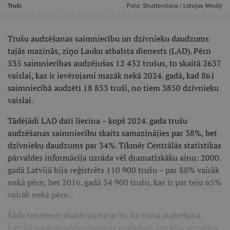
Truši.
Foto: Shutterstock / Latvijas Mediji
Trušu audzēšanas saimniecību un dzīvnieku daudzums
tajās mazinās, ziņo Lauku atbalsta dienests (LAD). Pērn
535 saimniecības audzējušas 12 432 trušus, to skaitā 2637
vaislai, kas ir ievērojami mazāk nekā 2024. gadā, kad 861
saimniecībā audzēti 18 853 truši, no tiem 3850 dzīvnieku
vaislai.
Tādējādi LAD dati liecina – kopš 2024. gada trušu
audzēšanas saimniecību skaits samazinājies par 38%, bet
dzīvnieku daudzums par 34%. Tikmēr Centrālās statistikas
pārvaldes informācija uzrāda vēl dramatiskāku ainu: 2000.
gadā Latvijā bija reģistrēts 110 900 trušu – par 88% vairāk
nekā pērn, bet 2016. gadā 34 900 trušu, kas ir par teju 65%
vairāk nekā pērn.
Šāda tendence skaidrojama ar to, ka trušu audzēšana
Latvijā no masveida piemājas nodarbes, kas bija populāra