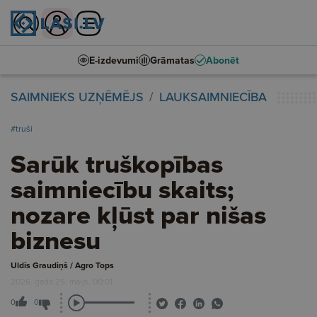
E-izdevumi
Grāmatas
Abonēt
SAIMNIEKS UZŅĒMĒJS
LAUKSAIMNIECĪBA
#truši
Sarūk truškopības
saimniecību skaits;
nozare kļūst par nišas
biznesu
Uldis Graudiņš / Agro Tops
2026. gada 25. maijs, 00:01
0
0