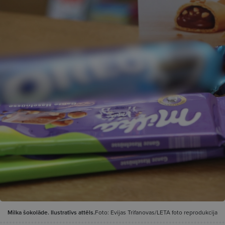
Milka šokolāde. Ilustratīvs attēls.
Foto: Evijas Trifanovas/LETA foto reprodukcija