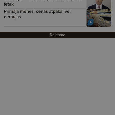
lētāki
Pirmajā mēnesī cenas atpakaļ vēl
neraujas
A
Reklāma