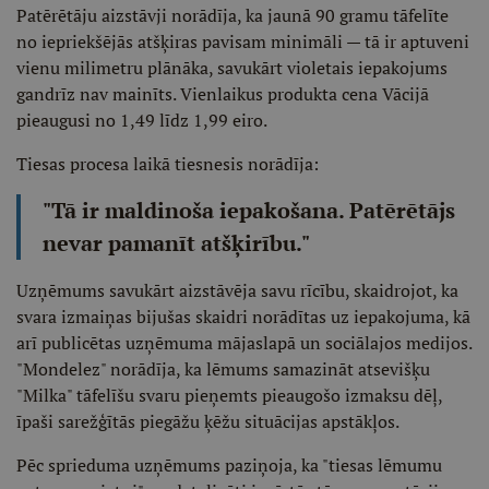
Patērētāju aizstāvji norādīja, ka jaunā 90 gramu tāfelīte
no iepriekšējās atšķiras pavisam minimāli — tā ir aptuveni
vienu milimetru plānāka, savukārt violetais iepakojums
gandrīz nav mainīts. Vienlaikus produkta cena Vācijā
pieaugusi no 1,49 līdz 1,99 eiro.
Tiesas procesa laikā tiesnesis norādīja:
"Tā ir maldinoša iepakošana. Patērētājs
nevar pamanīt atšķirību."
Uzņēmums savukārt aizstāvēja savu rīcību, skaidrojot, ka
svara izmaiņas bijušas skaidri norādītas uz iepakojuma, kā
arī publicētas uzņēmuma mājaslapā un sociālajos medijos.
"Mondelez" norādīja, ka lēmums samazināt atsevišķu
"Milka" tāfelīšu svaru pieņemts pieaugošo izmaksu dēļ,
īpaši sarežģītās piegāžu ķēžu situācijas apstākļos.
Pēc sprieduma uzņēmums paziņoja, ka "tiesas lēmumu