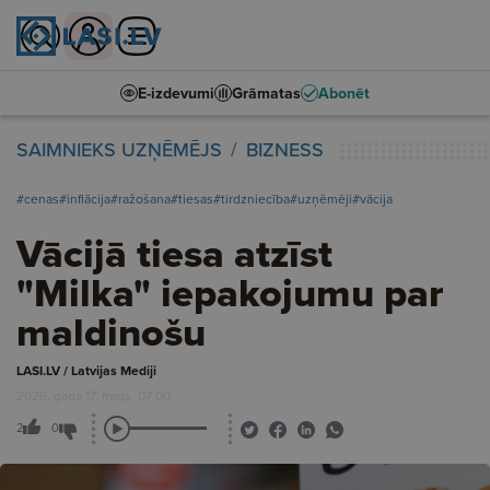
E-izdevumi
Grāmatas
Abonēt
SAIMNIEKS UZŅĒMĒJS
BIZNESS
#cenas
#inflācija
#ražošana
#tiesas
#tirdzniecība
#uzņēmēji
#vācija
Vācijā tiesa atzīst
"Milka" iepakojumu par
maldinošu
LASI.LV / Latvijas Mediji
2026. gada 17. maijs, 07:00
2
0