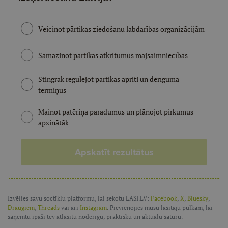
Veicinot pārtikas ziedošanu labdarības organizācijām
Samazinot pārtikas atkritumus mājsaimniecībās
Stingrāk regulējot pārtikas apriti un derīguma
termiņus
Mainot patēriņa paradumus un plānojot pirkumus
apzinātāk
Apskatīt rezultātus
Izvēlies savu soctīklu platformu, lai sekotu LASI.LV:
Facebook
,
X
,
Bluesky
,
Draugiem
,
Threads
vai arī
Instagram
. Pievienojies mūsu lasītāju pulkam, lai
saņemtu īpaši tev atlasītu noderīgu, praktisku un aktuālu saturu.