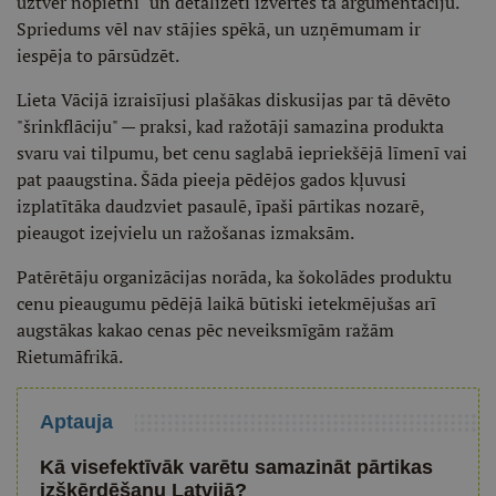
uztver nopietni" un detalizēti izvērtēs tā argumentāciju.
Spriedums vēl nav stājies spēkā, un uzņēmumam ir
iespēja to pārsūdzēt.
Lieta Vācijā izraisījusi plašākas diskusijas par tā dēvēto
"šrinkflāciju" — praksi, kad ražotāji samazina produkta
svaru vai tilpumu, bet cenu saglabā iepriekšējā līmenī vai
pat paaugstina. Šāda pieeja pēdējos gados kļuvusi
izplatītāka daudzviet pasaulē, īpaši pārtikas nozarē,
pieaugot izejvielu un ražošanas izmaksām.
Patērētāju organizācijas norāda, ka šokolādes produktu
cenu pieaugumu pēdējā laikā būtiski ietekmējušas arī
augstākas kakao cenas pēc neveiksmīgām ražām
Rietumāfrikā.
Aptauja
Kā visefektīvāk varētu samazināt pārtikas
izšķērdēšanu Latvijā?