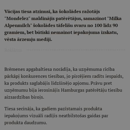
Vācijas tiesa atzinusi, ka šokolādes ražotājs
"Mondelez" maldinājis patērētājus, samazinot "Milka
Alpenmilch" šokolādes tāfelīšu svaru no 100 līdz 90
gramiem, bet būtiski nemainot iepakojuma izskatu,
vēsta ārzemju mediji.
Reklāma
Brēmenes apgabaltiesa norādīja, ka uzņēmuma rīcība
pārkāpj konkurences tiesības, jo pircējiem radīts iespaids,
ka produkts saglabājis līdzšinējo apjomu. Prāvu pret
uzņēmumu bija ierosinājis Hamburgas patērētāju tiesību
aizsardzības birojs.
Tiesa secināja, ka gadiem pazīstamais produkta
iepakojums vizuāli radījis neatbilstošas gaidas par
produkta daudzumu.