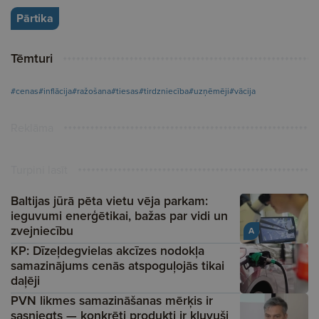
Pārtika
Tēmturi
#cenas
#inflācija
#ražošana
#tiesas
#tirdzniecība
#uzņēmēji
#vācija
Reklāma
Turpini lasīt
Baltijas jūrā pēta vietu vēja parkam:
ieguvumi enerģētikai, bažas par vidi un
zvejniecību
A
KP: Dīzeļdegvielas akcīzes nodokļa
samazinājums cenās atspoguļojās tikai
daļēji
PVN likmes samazināšanas mērķis ir
sasniegts — konkrēti produkti ir kļuvuši