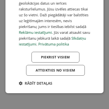
ģeolokācijas datus un ierīces
raksturlielumus. Jūsu izvēles attiecas tikai
uz šo vietni. Daži piegādātāji var balstīties
uz leģitīmajām interesēm, nevis
piekrišanu; jums ir tiesības iebilst sadaļā
Reklāmu iestatījumi
. Jūs varat atsaukt savu
piekrišanu jebkurā laikā sadaļā
Sīkdatņu
iestatījumi
.
Privātuma politika
PIEKRIST VISIEM
ATTEIKTIES NO VISIEM
RĀDĪT DETAĻAS