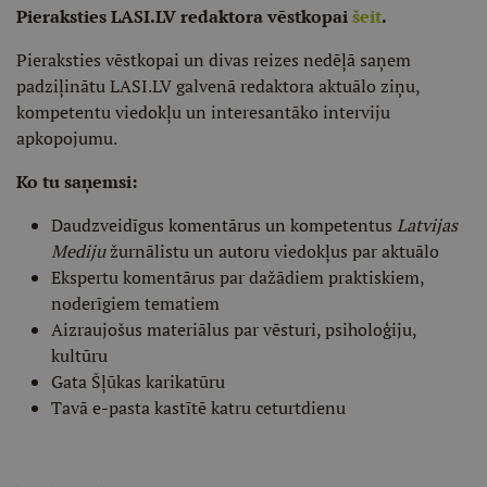
Pieraksties LASI.LV redaktora vēstkopai
šeit
.
Pieraksties vēstkopai un divas reizes nedēļā saņem
padziļinātu LASI.LV galvenā redaktora aktuālo ziņu,
kompetentu viedokļu un interesantāko interviju
apkopojumu.
Ko tu saņemsi:
Daudzveidīgus komentārus un kompetentus
Latvijas
Mediju
žurnālistu un autoru viedokļus par aktuālo
Ekspertu komentārus par dažādiem praktiskiem,
noderīgiem tematiem
Aizraujošus materiālus par vēsturi, psiholoģiju,
kultūru
Gata Šļūkas karikatūru
Tavā e-pasta kastītē katru ceturtdienu