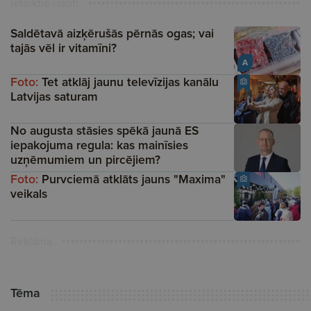
Ieteiktie raksti
Saldētavā aizķērušās pērnās ogas; vai
tajās vēl ir vitamīni?
A
Foto:
Tet atklāj jaunu televīzijas kanālu
Latvijas saturam
No augusta stāsies spēkā jaunā ES
iepakojuma regula: kas mainīsies
uzņēmumiem un pircējiem?
Foto:
Purvciemā atklāts jauns "Maxima"
veikals
Reklāma
Tēma