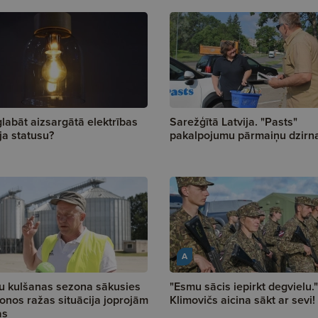
labāt aizsargātā elektrības
Sarežģītā Latvija. "Pasts"
āja statusu?
pakalpojumu pārmaiņu dzirn
A
u kulšanas sezona sākusies
"Esmu sācis iepirkt degvielu."
onos ražas situācija joprojām
Klimovičs aicina sākt ar sevi!
as