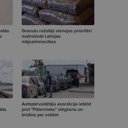
notās
Granulu ražotāji vienojas prioritāri
ņo
nodrošināt Latvijas
mājsaimniecības
Autopārvadātāju asociācija iebilst
āta
pret "Pāternieku" slēgšanu un
brīdina par sekām