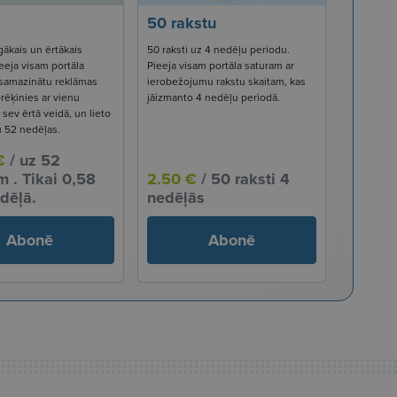
50 rakstu
gākais un ērtākais
50 raksti uz 4 nedēļu periodu.
eeja visam portāla
Pieeja visam portāla saturam ar
 samazinātu reklāmas
ierobežojumu rakstu skaitam, kas
rēķinies ar vienu
jāizmanto 4 nedēļu periodā.
ev ērtā veidā, un lieto
u 52 nedēļas.
€
/ uz 52
 . Tikai 0,58
2.50 €
/ 50 raksti 4
dēļā.
nedēļās
Abonē
Abonē