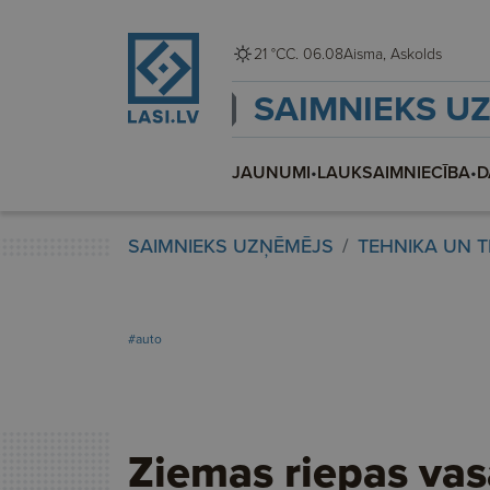
21 °C
C. 06.08
Aisma, Askolds
SAIMNIEKS U
JAUNUMI
•
LAUKSAIMNIECĪBA
•
D
SAIMNIEKS UZŅĒMĒJS
TEHNIKA UN 
#auto
Ziemas riepas vas