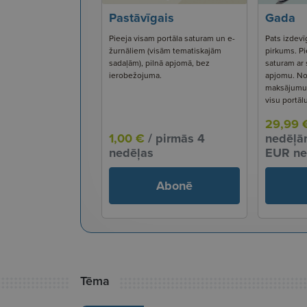
Pastāvīgais
Gada
Pieeja visam portāla saturam un e-
Pats izdevī
žurnāliem (visām tematiskajām
pirkums. Pi
sadaļām), pilnā apjomā, bez
saturam ar
ierobežojuma.
apjomu. No
maksājumu s
visu portāl
29,99 
1,00 €
/ pirmās 4
nedēļām
nedēļas
EUR ne
Abonē
Tēma