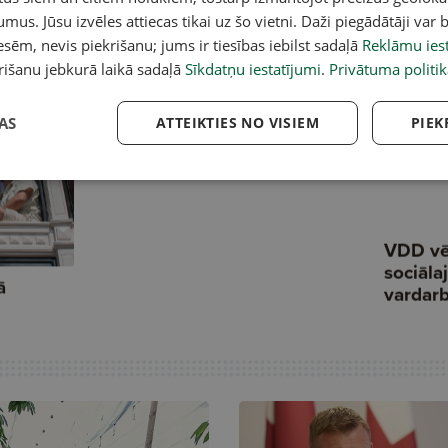
umus. Jūsu izvēles attiecas tikai uz šo vietni. Daži piegādātāji var b
sēm, nevis piekrišanu; jums ir tiesības iebilst sadaļā
Reklāmu iest
rišanu jebkurā laikā sadaļā
Sīkdatņu iestatījumi
.
Privātuma politik
AS
ATTEIKTIES NO VISIEM
PIEK