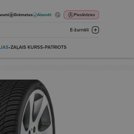
evumi
Grāmatas
Abonēt
Pieslēdzies
E-žurnāli
IJAS
•
ZAĻAIS KURSS
•
PATRIOTS