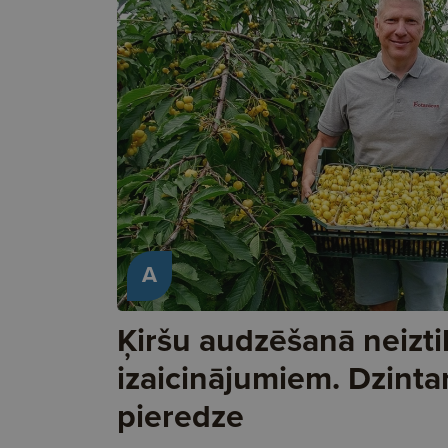
A
Ķiršu audzēšanā neizti
izaicinājumiem. Dzinta
pieredze