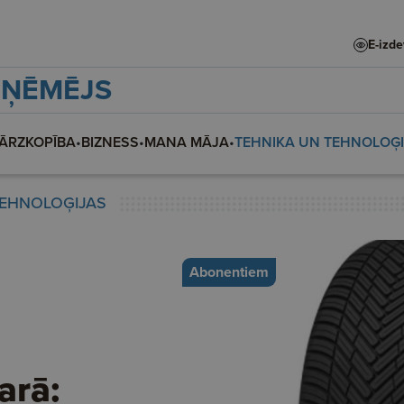
E-izd
ZŅĒMĒJS
ĀRZKOPĪBA
•
BIZNESS
•
MANA MĀJA
•
TEHNIKA UN TEHNOLOĢ
TEHNOLOĢIJAS
Abonentiem
arā: