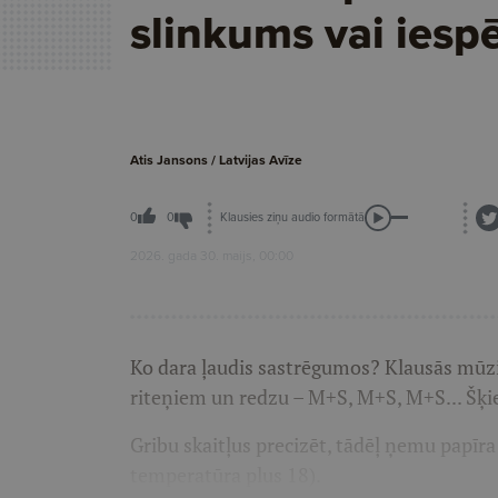
slinkums vai iespē
Atis Jansons / Latvijas Avīze
Klausies ziņu audio formātā
0
0
2026. gada 30. maijs, 00:00
Ko dara ļaudis sastrēgumos? Klausās mūzi
riteņiem un redzu – M+S, M+S, M+S... Šķie
Gribu skaitļus precizēt, tādēļ ņemu papīra 
temperatūra plus 18).