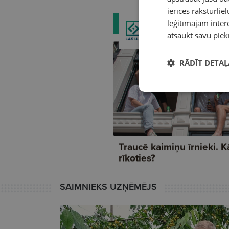
ierīces raksturliel
leģitīmajām intere
atsaukt savu piek
RĀDĪT DETAĻ
SAIMNIEKS UZŅĒMĒJS