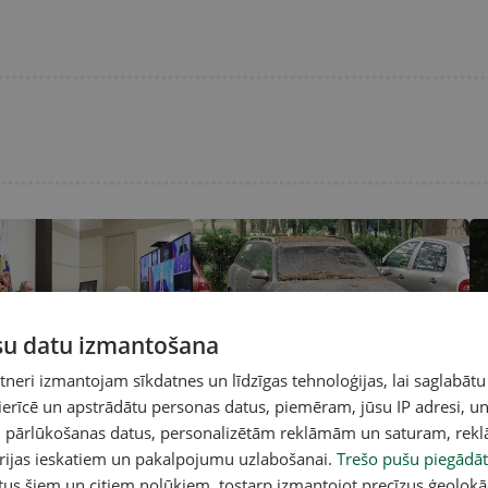
ūsu datu izmantošana
A
eri izmantojam sīkdatnes un līdzīgas tehnoloģijas, lai saglabātu
Mākslīgā intelekta čatboti
Pamests auto pagalmā — ko darīt?
No
 ierīcē un apstrādātu personas datus, piemēram, jūsu IP adresi, un
ļa propagandu
60
au
un pārlūkošanas datus, personalizētām reklāmām un saturam, rek
orijas ieskatiem un pakalpojumu uzlabošanai.
Trešo pušu piegādāt
tus šiem un citiem nolūkiem, tostarp izmantojot precīzus ģeolokā