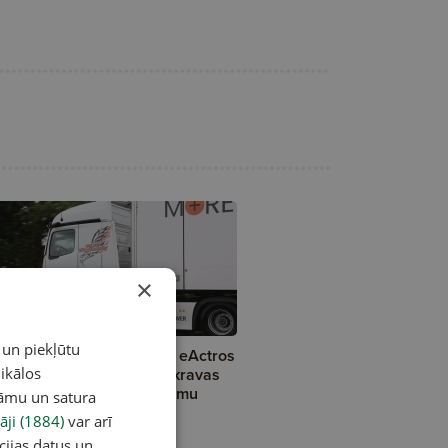
×
 un piekļūtu
skaties: Mercedes-Benz eActros
ikālos
0 demonstrē elektrisko kravas
to nākamo attīstības posmu
lāmu un satura
āji (1884)
var arī
cijas datus un