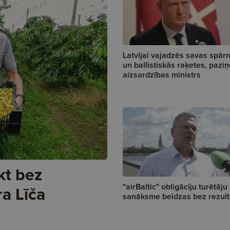
Latvijai vajadzēs savas spār
un ballistiskās raķetes, pazi
aizsardzības ministrs
kt bez
"airBaltic" obligāciju turētāju
ra Līča
sanāksme beidzas bez rezult