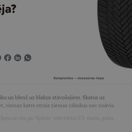
ja?
Kompromiss – vissezonas riepa.
ku un blenž uz blakus stāvošajiem. Skatos uz
t, vismaz katrs otrais ziemas zābakus nav noāvis.
lapu un eju pa "Spices" stāvvietu (13. maijs, gaisa