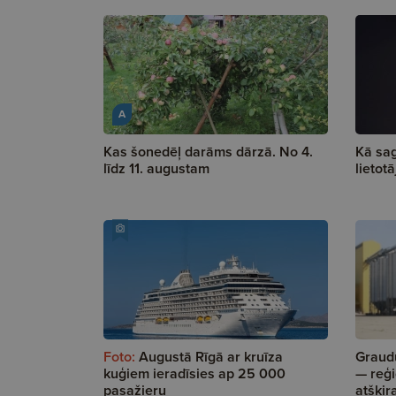
A
Kas šonedēļ darāms dārzā. No 4.
Kā sag
līdz 11. augustam
lietot
Foto:
Augustā Rīgā ar kruīza
Graud
kuģiem ieradīsies ap 25 000
— reģi
pasažieru
atšķir