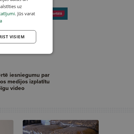
alstīties uz
atījumi
. Jūs varat
a
RIST VISIEM