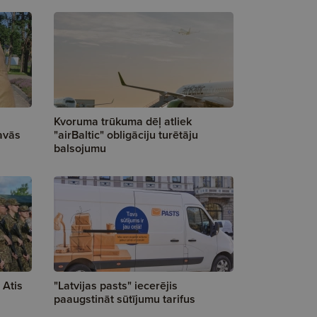
Kvoruma trūkuma dēļ atliek
avās
"airBaltic" obligāciju turētāju
balsojumu
 Atis
"Latvijas pasts" iecerējis
paaugstināt sūtījumu tarifus